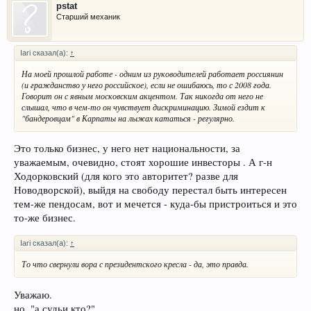
pstat
Старший механик
Iari сказал(а):
↑
На моей прошлой работе - одним из руководителей работает россиянин
(и гражданство у него российское), если не ошибаюсь, то с 2008 года.
Говорит он с явным московским акцентом. Так никогда от него не
слышал, что в чем-то он чувствует дискриминацию. Зимой ездит к
"бандеровцам" в Карпаты на лыжах кататься - регулярно.
Это только бизнес, у него нет национальности, за
уважаемым, очевидно, стоят хорошие инвесторы . А г-н
Ходорковский (для кого это авторитет? разве для
Новодворской), выйдя на свободу перестал быть интересен
тем-же пендосам, вот и мечется - куда-бы пристроиться и это
то-же бизнес.
Iari сказал(а):
↑
То что свернули вора с президентского кресла - да, это правда.
Уважаю.
но, "а судьи кто?".