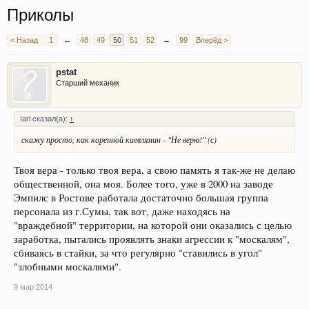
Приколы
< Назад
1
←
48
49
50
51
52
→
99
Вперёд >
pstat
Старший механик
Iari сказал(а):
↑
скажу просто, как коренной киевлянин - "Не верю!" (с)
Твоя вера - только твоя вера, а свою память я так-же не делаю
общественной, она моя. Более того, уже в 2000 на заводе
Эмпилс в Ростове работала достаточно большая группа
персонала из г.Сумы, так вот, даже находясь на
"враждебной" территории, на которой они оказались с целью
заработка, пытались проявлять знаки агрессии к "москалям",
сбиваясь в стайки, за что регулярно "ставились в угол"
"злобными москалями".
9 мар 2014