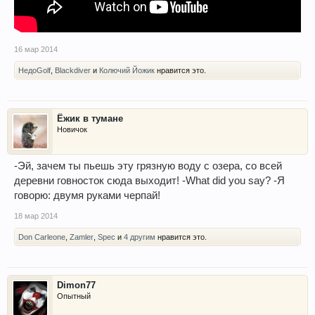
16 мар 2014
НедоGolf
,
Blackdiver
и
Колючий Йожик
нравится это.
Ёжик в тумане
Новичок
-Эй, зачем ты пьешь эту грязную воду с озера, со всей
деревни говносток сюда выходит! -Whаt did уou sау? -Я
говорю: двумя руками черпай!
18 мар 2014
Don Carleone
,
Zamler
,
Spec
и
4 другим
нравится это.
Dimon77
Опытный