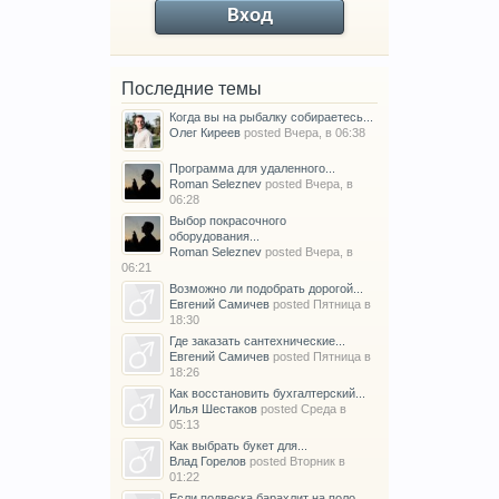
Вход
Последние темы
Когда вы на рыбалку собираетесь...
Олег Киреев
posted
Вчера, в 06:38
Программа для удаленного...
Roman Seleznev
posted
Вчера, в
06:28
Выбор покрасочного
оборудования...
Roman Seleznev
posted
Вчера, в
06:21
Возможно ли подобрать дорогой...
Евгений Самичев
posted
Пятница в
18:30
Где заказать сантехнические...
Евгений Самичев
posted
Пятница в
18:26
Как восстановить бухгалтерский...
Илья Шестаков
posted
Среда в
05:13
Как выбрать букет для...
Влад Горелов
posted
Вторник в
01:22
Если подвеска барахлит на поло...