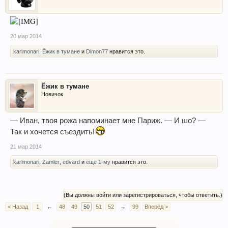
20 мар 2014
karlmonari
,
Ёжик в тумане
и
Dimon77
нравится это.
Ёжик в тумане
Новичок
— Иван, твоя рожа напоминает мне Париж. — И шо? —
Так и хочется съездить!
21 мар 2014
karlmonari
,
Zamler
,
edvard
и
ещё 1-му
нравится это.
(Вы должны войти или зарегистрироваться, чтобы ответить.)
< Назад
1
←
48
49
50
51
52
→
99
Вперёд >