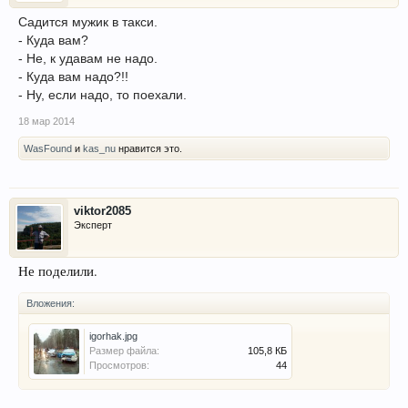
Садится мужик в такси.
- Куда вам?
- Не, к удавам не надо.
- Куда вам надо?!!
- Ну, если надо, то поехали.
18 мар 2014
WasFound
и
kas_nu
нравится это.
viktor2085
Эксперт
Не поделили.
Вложения:
igorhak.jpg
Размер файла:
105,8 КБ
Просмотров:
44