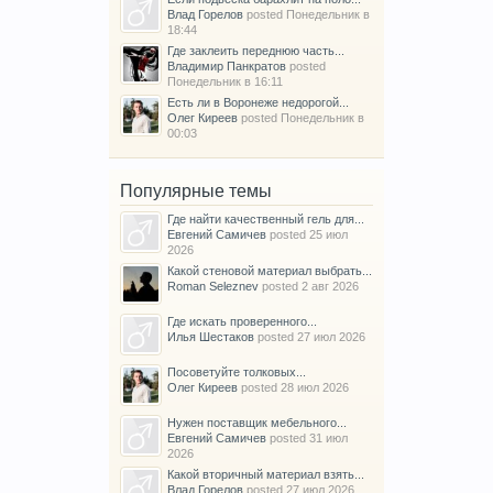
Влад Горелов
posted
Понедельник в
18:44
Где заклеить переднюю часть...
Владимир Панкратов
posted
Понедельник в 16:11
Есть ли в Воронеже недорогой...
Олег Киреев
posted
Понедельник в
00:03
Популярные темы
Где найти качественный гель для...
Евгений Самичев
posted
25 июл
2026
Какой стеновой материал выбрать...
Roman Seleznev
posted
2 авг 2026
Где искать проверенного...
Илья Шестаков
posted
27 июл 2026
Посоветуйте толковых...
Олег Киреев
posted
28 июл 2026
Нужен поставщик мебельного...
Евгений Самичев
posted
31 июл
2026
Какой вторичный материал взять...
Влад Горелов
posted
27 июл 2026