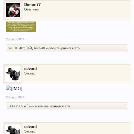
Dimon77
Опытный
20 мар 2014
rus51НИКОЛАЙ
,
Archi48
и
edvard
нравится это.
edvard
Эксперт
20 мар 2014
viktor2085
и
Ёжик в тумане
нравится это.
edvard
Эксперт