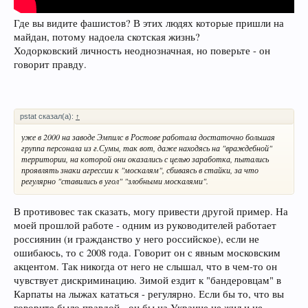
Где вы видите фашистов? В этих людях которые пришли на
майдан, потому надоела скотская жизнь?
Ходорковский личность неоднозначная, но поверьте - он
говорит правду.
pstat сказал(а):
↑
уже в 2000 на заводе Эмпилс в Ростове работала достаточно большая
группа персонала из г.Сумы, так вот, даже находясь на "враждебной"
территории, на которой они оказались с целью заработка, пытались
проявлять знаки агрессии к "москалям", сбиваясь в стайки, за что
регулярно "ставились в угол" "злобными москалями".
В противовес так сказать, могу привести другой пример. На
моей прошлой работе - одним из руководителей работает
россиянин (и гражданство у него российское), если не
ошибаюсь, то с 2008 года. Говорит он с явным московским
акцентом. Так никогда от него не слышал, что в чем-то он
чувствует дискриминацию. Зимой ездит к "бандеровцам" в
Карпаты на лыжах кататься - регулярно. Если бы то, что вы
говорите было правдой - он бы на Украине не жил и не