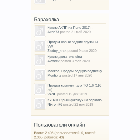
Барахолка
Куплю АКПП на Поло 2017 г.
Airob73
posted
21 май 2020
Продам новые задние пружины
VW...
Zlodey_krsk
posted
9 фев 2020
Куплю двигатель cfna
Alexeev
posted
3 фев 2020
Москва. Продам родную подвеску...
Montipnz
posted
17 янв 2020
Продам комплект для ТО 1.6 (110
лс)
VANE
posted
15 дек 2019
КУПЛЮ Крышку/кожух на зеркало...
Nikrom76
posted
22 ноя 2019
Пользователи онлайн
Всего: 2.408 (пользователей: 0, гостей:
2.365, роботов: 43)