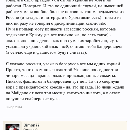
работал. Поверьте. И это не единичный случай, на нынешней
работе у меня вообще больше половины топ менеджмента из
России (и татары, и питерцы и с Урала люди есть) - никто из
них ни разу не говорил о дискриминации какой-либо.
Ну и в пример могу привести агрессию россиян, которые
отдыхают в Крыму (не все конечно же, но есть такое) -
аналогичное поведение, как про сумских заробитчан, чуть
услышали украинский язык - всё, считают тебя бандеровцем
(а сейчас еще и фашистом будут считать).
Я уважаю россиян, уважаю белорусов все мы одних корней.
Просто, то что вам показывают об Украине последние три-
четыре месяца - вранье, ложь и провокационные сюжеты.
Никаких фашистов и бандеровцев тут нет. То что свернули
вора с президентского кресла - да, это правда. Но люди ждали
на Майдане от него три месяца какого-то диалога, а в ответ
получили снайперские пули.
9 мар 2014
Dimon77
Опытный