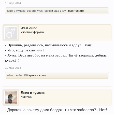
19 мар 2014
Ёжик в тумане
,
edvard
,
WasFound
и
ещё 1-му
нравится это.
WasFound
Участник форума
- Прикинь, раздеваюсь, намыливаюсь и вдруг... бац!
- Что, воду отключили?
- Хуже. Весь автобус на меня заорал: Ты чё творишь, дебила
кусок?!!
19 мар 2014
edvard
и
Archi48
нравится это.
Ёжик в тумане
Новичок
- Дорогая, а почему дома бардак, ты что заболела? - Нет!