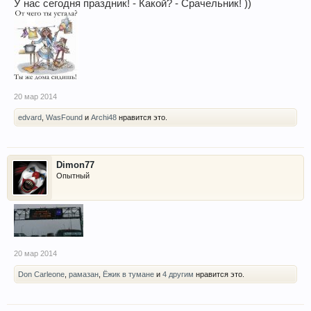
У нас сегодня праздник! - Какой? - Срачельник! ))
20 мар 2014
edvard
,
WasFound
и
Archi48
нравится это.
Dimon77
Опытный
20 мар 2014
Don Carleone
,
рамазан
,
Ёжик в тумане
и
4 другим
нравится это.