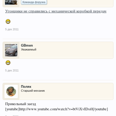
Команда форума
Угонщики не справились с механической коробкой передач
5 дек 2011
GBmen
Уважаемый
5 дек 2011
Поляк
Старший механик
Прикольный заезд
[youtube]http://www.youtube.com/watch?v=btViXvIDsi0[/youtube]