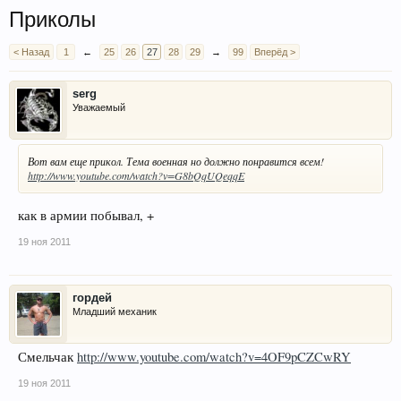
Приколы
< Назад
1
←
25
26
27
28
29
→
99
Вперёд >
serg
Уважаемый
Вот вам еще прикол. Тема военная но должно понравится всем!
http://www.youtube.com/watch?v=G8bQqUQeqqE
как в армии побывал, +
19 ноя 2011
гордей
Младший механик
Смельчак
http://www.youtube.com/watch?v=4OF9pCZCwRY
19 ноя 2011