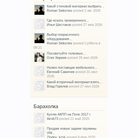
Какой стеновой материал выбрать...
Roman Seleznev
posted
2 авг 2026
Где искать проверенного...
Илья Шестаков
posted
27 июл 2026
Выбор покрасочного
оборудования...
Roman Seleznev
posted
Суббота в
06:21
Посоветуйте толковых...
Олег Киреев
posted
28 июл 2026
Нужен поставщик мебельного...
Евгений Самичев
posted
31 июл
2026
Какой вторичный материал взять...
Влад Горелов
posted
27 июл 2026
Барахолка
Куплю АКПП на Поло 2017 г.
Airob73
posted
21 май 2020
Продам новые задние пружины
VW...
Zlodey_krsk
posted
9 фев 2020