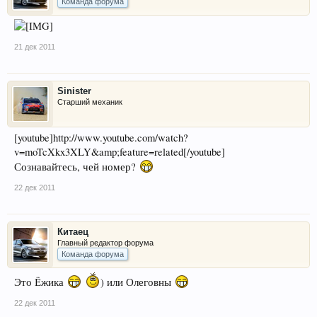
Команда форума
21 дек 2011
Sinister
Старший механик
[youtube]http://www.youtube.com/watch?
v=moTcXkx3XLY&amp;feature=related[/youtube]
Сознавайтесь, чей номер?
22 дек 2011
Китаец
Главный редактор форума
Команда форума
Это Ёжика
) или Олеговны
22 дек 2011