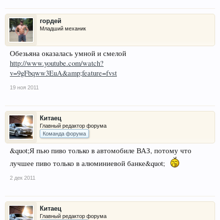
гордей
Младший механик
Обезьяна оказалась умной и смелой
http://www.youtube.com/watch?
v=9gFbqww3EuA&amp;feature=fvst
19 ноя 2011
Китаец
Главный редактор форума
Команда форума
&quot;Я пью пиво только в автомобиле ВАЗ, потому что
лучшее пиво только в алюминиевой банке&quot;
2 дек 2011
Китаец
Главный редактор форума