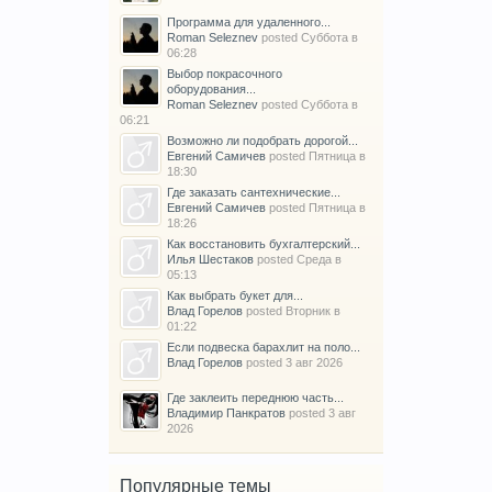
Программа для удаленного...
Roman Seleznev
posted
Суббота в
06:28
Выбор покрасочного
оборудования...
Roman Seleznev
posted
Суббота в
06:21
Возможно ли подобрать дорогой...
Евгений Самичев
posted
Пятница в
18:30
Где заказать сантехнические...
Евгений Самичев
posted
Пятница в
18:26
Как восстановить бухгалтерский...
Илья Шестаков
posted
Среда в
05:13
Как выбрать букет для...
Влад Горелов
posted
Вторник в
01:22
Если подвеска барахлит на поло...
Влад Горелов
posted
3 авг 2026
Где заклеить переднюю часть...
Владимир Панкратов
posted
3 авг
2026
Популярные темы