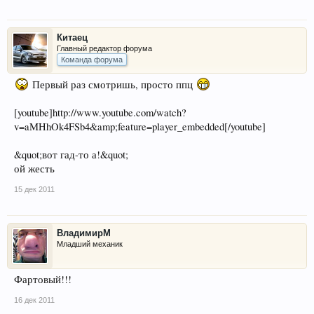
Китаец
Главный редактор форума
Команда форума
Первый раз смотришь, просто ппц
[youtube]http://www.youtube.com/watch?
v=aMHhOk4FSb4&amp;feature=player_embedded[/youtube]
&quot;вот гад-то а!&quot;
ой жесть
15 дек 2011
ВладимирМ
Младший механик
Фартовый!!!
16 дек 2011