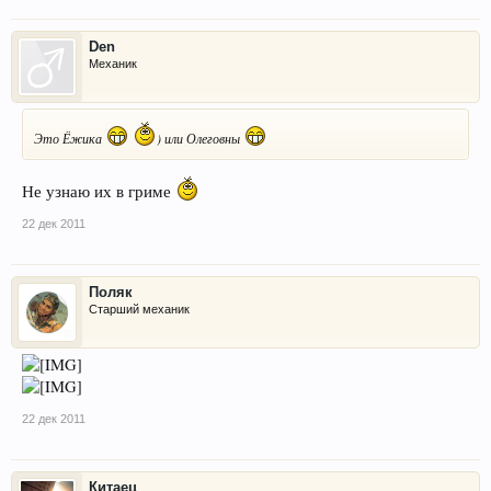
Den
Механик
Это Ёжика
) или Олеговны
Не узнаю их в гриме
22 дек 2011
Поляк
Старший механик
22 дек 2011
Китаец