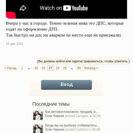
Вчера у нас в городе. Темно-зеленая нива это ДПС, которые
ездят на оформление ДТП.
Так быстро ни дпс ни аварком на место еще не приезжали)
23 дек 2011
(Вы должны войти или зарегистрироваться, чтобы ответить.)
< Назад
1
←
25
26
27
28
29
→
99
Вперёд >
Вход
Последние темы
Как автоматизировать продажу и...
Олег Киреев
posted
Сегодня, в 00:46
Когда вы на рыбалку собираетесь...
Олег Киреев
posted
Суббота в 06:38