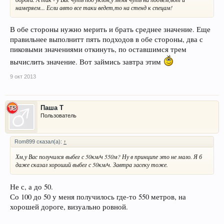
намеряем... Если авто все таки ведет,то на стенд к спецам!
В обе стороны нужно мерить и брать среднее значение. Еще
правильнее выполнитт пять подходов в обе стороны, два с
пиковыми значениями откинуть, по оставшимся трем
вычислить значение. Вот займись завтра этим
9 окт 2013
Паша Т
Пользователь
Rom899 сказал(а):
↑
Хм,у Вас получился выбег с 50км/ч 550м? Ну в принципе это не мало. Я б
даже сказал хороший выбег с 50км/ч. Завтра засеку тоже.
Не с, а до 50.
Со 100 до 50 у меня получилось где-то 550 метров, на
хорошей дороге, визуально ровной.