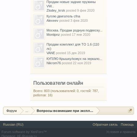
Продам новые задние пружины
VW...
Zlodey_krsk
posted
9 фев 2020
Куплю двигатель cfna
Alexeev
posted
3 фев 2020
Москва. Продам родную подвеску...
Montipnz
posted
17 янв 2020
Продам комплект для ТО 1.6 (110
лс)
VANE
posted
15 дек 2019
КУПЛЮ Крышку/кожух на зеркало...
Nikrom76
posted
22 ноя 2019
Пользователи онлайн
Всего: 803 (пользователей: 0, гостей: 787,
роботов: 16)
Форум
...
Вопросы возникшие при эксплуатации автомобиля
Russian (RU)
Обратная связь
Помощь
Forum software by XenForo™
Условия и правила
Перевод:
XF-Russia.ru