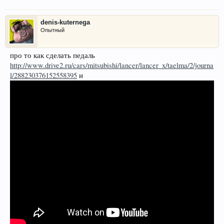
denis-kuternega
Опытный
про то как сделать педаль
http://www.drive2.ru/cars/mitsubishi/lancer/lancer_x/taelma/2/journa
l/288230376152558395
и