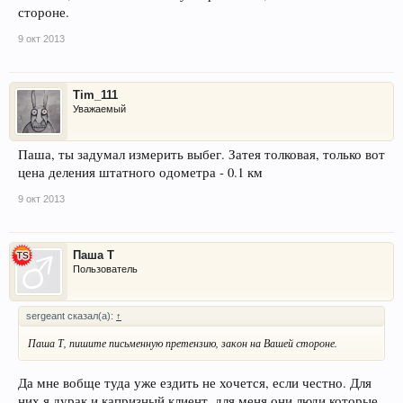
стороне.
9 окт 2013
Tim_111
Уважаемый
Паша, ты задумал измерить выбег. Затея толковая, только вот
цена деления штатного одометра - 0.1 км
9 окт 2013
Паша Т
Пользователь
sergeant сказал(а):
↑
Паша Т, пишите письменную претензию, закон на Вашей стороне.
Да мне вобще туда уже ездить не хочется, если честно. Для
них я дурак и капризный клиент. для меня они люди которые