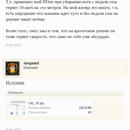
Т.е. примерно мой ПОло при убирании ноги с педали газа
теряет 10 км/ч на сто метров. На мой взгляд это много, т.к.
есть ощущение что машина идет туго и без педали газа не
держит накат вобще.
Более того, смех закл в том, что на крохотном уклоне он
тоже теряет скорость, что само по себе уже абсурдно.
9 окт 2013
sergeant
Опытный
Источник
Вложения:
Clip_36.jpg
Размер файла:
101,8 КБ
Просмотров:
40
9 окт 2013