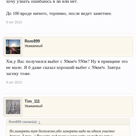
хочу узнать ошибаюсь я ли или нет.
До 100 вроде ничего, терпимо, после ведет заметнее.
9 окт 2013
Rom899
Уважаемый
Хм,у Вас получился выбег с 50км/ч 550м? Ну в принципе это
не мало. Я б даже сказал хороший выбег с 50км/ч. Завтра
засеку тоже.
9 окт 2013
Tim_111
Уважаемый
Rom899 сказал(а):
↑
Не,замерять тут бесполезно,ибо замерять надо на одном участке
дороги. А так - у Вас чуть под уклон,у меня чуть на подъем,вот и