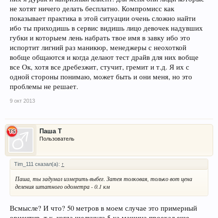
не хотят ничего делать бесплатно. Компромисс как
показывает практика в этой ситуации очень сложно найти
ибо ты приходишь в сервис видишь лицо девочек надувших
губки и которыем лень набрать твое имя в завку ибо это
испортит лигний раз маникюр, менеджеры с неохоткой
вобще общаются и когда делают тест драйв для них вобще
все Ок, хотя все дребезжит, стучит, гремит и т.д. Я их с
одной стороны понимаю, может быть и они меня, но это
проблемы не решает.
9 окт 2013
Паша Т
Пользователь
Tim_111 сказал(а):
↑
Паша, ты задумал измерить выбег. Затея толковая, только вот цена
деления штатного одометра - 0.1 км
Всмысле? И что? 50 метров в моем случае это примерный
ориентир. т.к. когда щелкнула 5-ка машина проехал еще