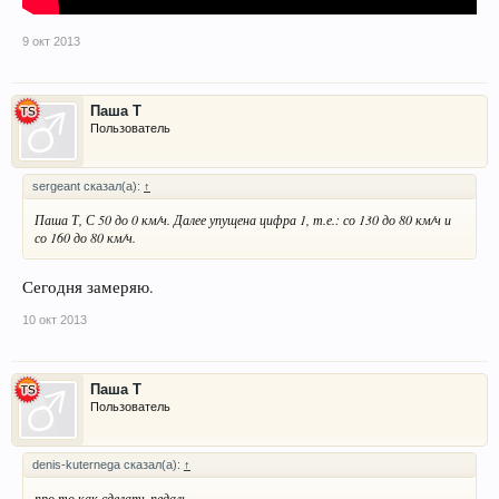
9 окт 2013
Паша Т
Пользователь
sergeant сказал(а):
↑
Паша Т, С 50 до 0 км/ч. Далее упущена цифра 1, т.е.: со 130 до 80 км/ч и
со 160 до 80 км/ч.
Сегодня замеряю.
10 окт 2013
Паша Т
Пользователь
denis-kuternega сказал(а):
↑
про то как сделать педаль