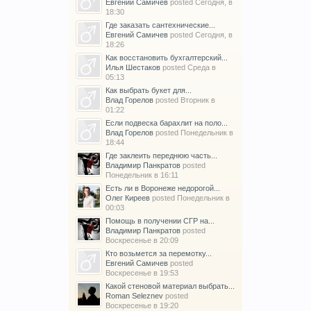
Евгений Самичев
posted
Сегодня, в
18:30
Где заказать сантехнические...
Евгений Самичев
posted
Сегодня, в
18:26
Как восстановить бухгалтерский...
Илья Шестаков
posted
Среда в
05:13
Как выбрать букет для...
Влад Горелов
posted
Вторник в
01:22
Если подвеска барахлит на поло...
Влад Горелов
posted
Понедельник в
18:44
Где заклеить переднюю часть...
Владимир Панкратов
posted
Понедельник в 16:11
Есть ли в Воронеже недорогой...
Олег Киреев
posted
Понедельник в
00:03
Помощь в получении СГР на...
Владимир Панкратов
posted
Воскресенье в 20:09
Кто возьмется за перемотку...
Евгений Самичев
posted
Воскресенье в 19:53
Какой стеновой материал выбрать...
Roman Seleznev
posted
Воскресенье в 19:20