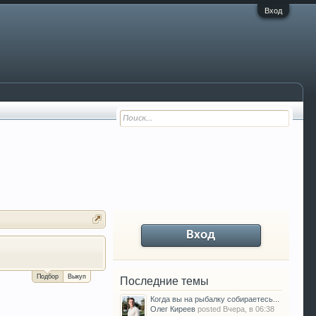
Вход
Вход
За сколько можно продать Ваш VW P
Подбор
Выкуп
Последние темы
Когда вы на рыбалку собираетесь...
Олег Киреев
posted
Вчера, в 06:38