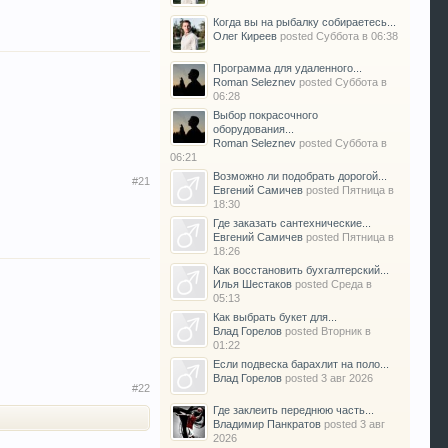
Когда вы на рыбалку собираетесь...
Олег Киреев
posted
Суббота в 06:38
Программа для удаленного...
Roman Seleznev
posted
Суббота в
06:28
Выбор покрасочного
оборудования...
Roman Seleznev
posted
Суббота в
06:21
Возможно ли подобрать дорогой...
#21
Евгений Самичев
posted
Пятница в
18:30
Где заказать сантехнические...
Евгений Самичев
posted
Пятница в
18:26
Как восстановить бухгалтерский...
Илья Шестаков
posted
Среда в
05:13
Как выбрать букет для...
Влад Горелов
posted
Вторник в
01:22
Если подвеска барахлит на поло...
Влад Горелов
posted
3 авг 2026
#22
Где заклеить переднюю часть...
Владимир Панкратов
posted
3 авг
2026