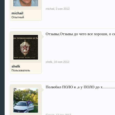
michail
,
2 сен 2012
michail
Опытный
Отзывы,Отзывы до чего все хороши, о
shelk
,
10 ноя 2012
shelk
Пользователь
Полюбил ПОЛО я ,а у ПОЛО до х............
Сомов
,
17 дек 2012