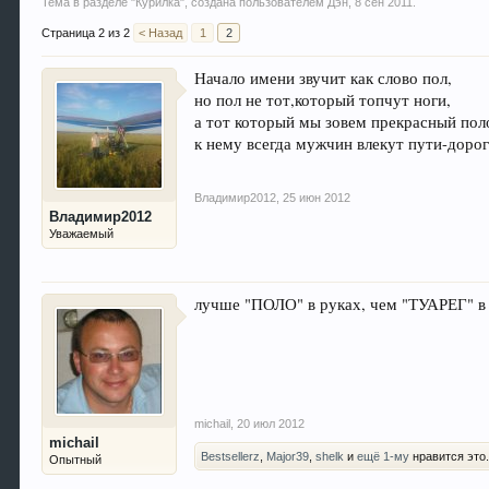
Тема в разделе "
Курилка
", создана пользователем
Дэн
,
8 сен 2011
.
Страница 2 из 2
< Назад
1
2
Начало имени звучит как слово пол,
но пол не тот,который топчут ноги,
а тот который мы зовем прекрасный пол
к нему всегда мужчин влекут пути-дорог
Владимир2012
,
25 июн 2012
Владимир2012
Уважаемый
лучше "ПОЛО" в руках, чем "ТУАРЕГ" в 
michail
,
20 июл 2012
michail
Bestsellerz
,
Major39
,
shelk
и
ещё 1-му
нравится это
Опытный