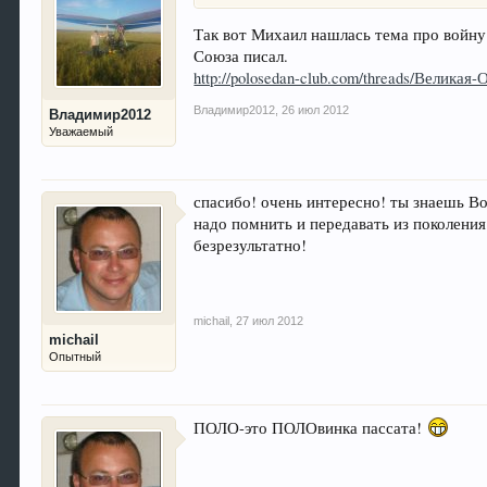
Так вот Михаил нашлась тема про войну
Союза писал.
http://polosedan-club.com/threads/Великая
Владимир2012
,
26 июл 2012
Владимир2012
Уважаемый
спасибо! очень интересно! ты знаешь Вол
надо помнить и передавать из поколения
безрезультатно!
michail
,
27 июл 2012
michail
Опытный
ПОЛО-это ПОЛОвинка пассата!