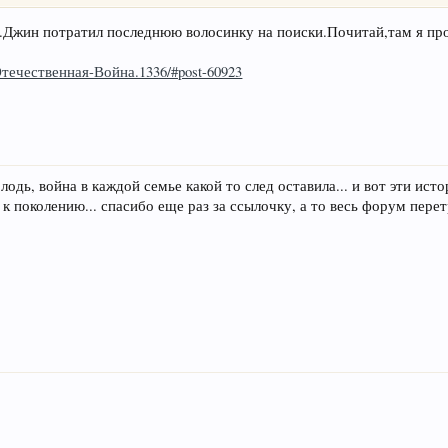
.Джин потратил последнюю волосинку на поиски.Почитай,там я про
-Отечественная-Война.1336/#post-60923
одь, война в каждой семье какой то след оставила... и вот эти исто
 к поколению... спасибо еще раз за ссылочку, а то весь форум пере