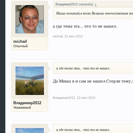
Владимир2012 сказал(а):
↑
Миша почитай,в теме Великая отечественная войн
а где тема эта... что то не нашел..
michail
,
21 июл 2012
michail
Опытный
а где тема эта... что то не нашел..
Да Миша я и сам не нашел.Стерли тему,
Владимир2012
,
22 июл 2012
Владимир2012
Уважаемый
а где тема эта... что то не нашел..