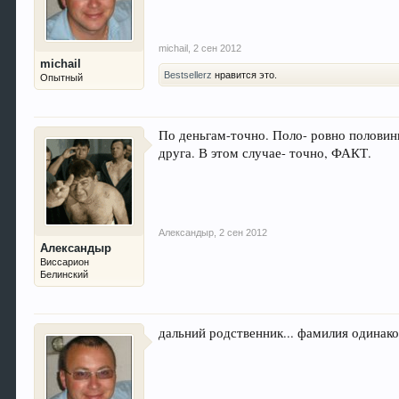
michail
,
2 сен 2012
michail
Bestsellerz
нравится это.
Опытный
По деньгам-точно. Поло- ровно половинк
друга. В этом случае- точно, ФАКТ.
Александыр
,
2 сен 2012
Александыр
Виссарион
Белинский
дальний родственник... фамилия одинаков