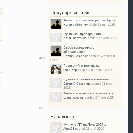
Популярные темы
Какой стеновой материал выбрать...
Roman Seleznev
posted
2 авг 2026
Где искать проверенного...
Илья Шестаков
posted
27 июл 2026
Выбор покрасочного
оборудования...
Roman Seleznev
posted
Суббота в
#23
06:21
Посоветуйте толковых...
Олег Киреев
posted
28 июл 2026
Нужен поставщик мебельного...
Евгений Самичев
posted
31 июл
2026
Какой вторичный материал взять...
Влад Горелов
posted
27 июл 2026
#24
Барахолка
Куплю АКПП на Поло 2017 г.
Airob73
posted
21 май 2020