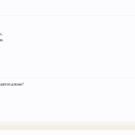
о,
и.
автосалоне!
.