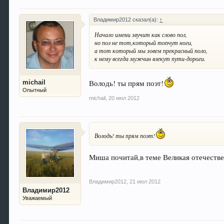
Владимир2012 сказал(а):
↑
Начало имени звучит как слово пол,
но пол не тот,который топчут ноги,
а тот который мы зовем прекрасный поло,
к нему всегда мужчин влекут пути-дороги.
Володь! ты прям поэт!
michail
Опытный
michail
,
20 июл 2012
Володь! ты прям поэт!
Миша почитай,в теме Великая отечествен
Владимир2012
,
21 июл 2012
Владимир2012
Уважаемый