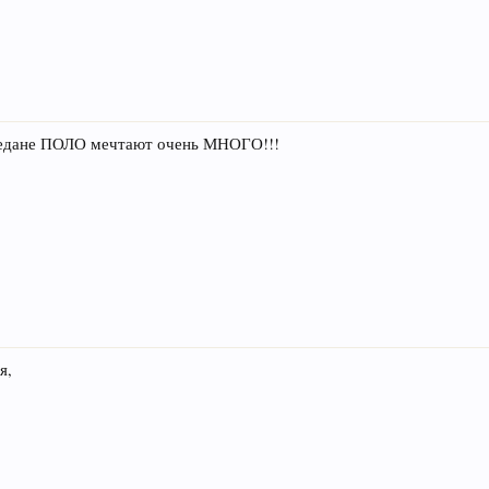
 седане ПОЛО мечтают очень МНОГО!!!
я,