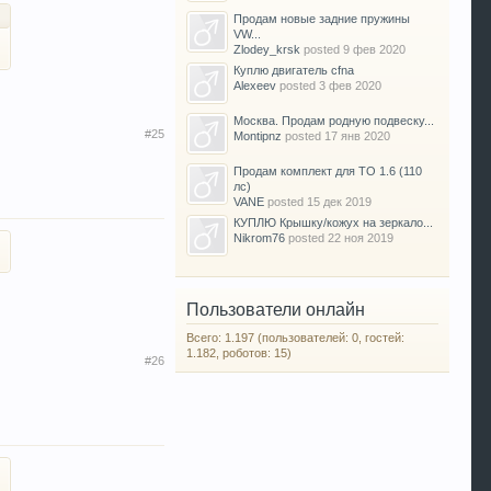
Продам новые задние пружины
VW...
Zlodey_krsk
posted
9 фев 2020
Куплю двигатель cfna
Alexeev
posted
3 фев 2020
Москва. Продам родную подвеску...
#25
Montipnz
posted
17 янв 2020
Продам комплект для ТО 1.6 (110
лс)
VANE
posted
15 дек 2019
КУПЛЮ Крышку/кожух на зеркало...
Nikrom76
posted
22 ноя 2019
Пользователи онлайн
Всего: 1.197 (пользователей: 0, гостей:
1.182, роботов: 15)
#26