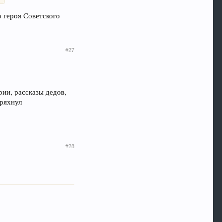
 героя Советского
#27
рии, рассказы дедов,
тряхнул
#28