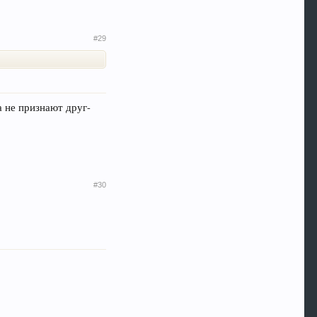
#29
а не признают друг-
#30