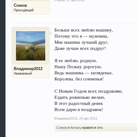
Сомов
Проходящий
Больше всех люблю машину,
Потому что я — мужчина,
Мне машина лучший друг,
Даже лучше всех подруг!
Я ее люблю, родную,
Нашу Польку дорогую,
Владимир2012
Ведь машинка — загляденье,
Уважаемый
Королева, без сомненья!
С Новым Годом всех поздравляю,
Ездить ровненько желаю,
В этот радостный денек
Всем дарю я поздравок!
Владимир2012
,
24 дек 2012
Сомов
и
Китаец
нравится это.