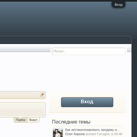
Вход
Вход
За сколько можно продать Ваш VW P
Подбор
Выкуп
Последние темы
Как автоматизировать продажу и...
Олег Киреев
posted
Сегодня, в 00:46