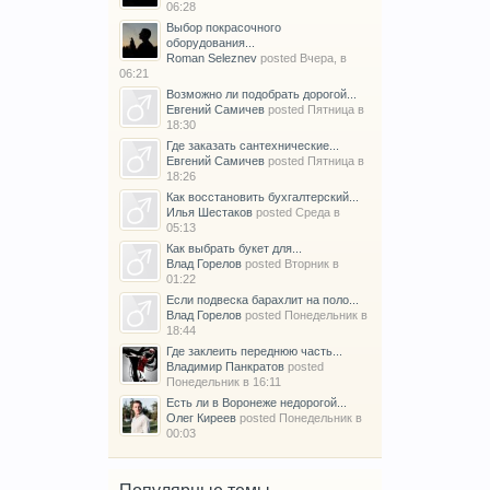
06:28
Выбор покрасочного
оборудования...
Roman Seleznev
posted
Вчера, в
06:21
Возможно ли подобрать дорогой...
Евгений Самичев
posted
Пятница в
18:30
Где заказать сантехнические...
Евгений Самичев
posted
Пятница в
18:26
Как восстановить бухгалтерский...
Илья Шестаков
posted
Среда в
05:13
Как выбрать букет для...
Влад Горелов
posted
Вторник в
01:22
Если подвеска барахлит на поло...
Влад Горелов
posted
Понедельник в
18:44
Где заклеить переднюю часть...
Владимир Панкратов
posted
Понедельник в 16:11
Есть ли в Воронеже недорогой...
Олег Киреев
posted
Понедельник в
00:03