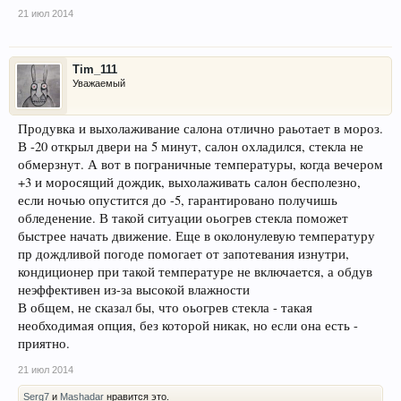
21 июл 2014
Tim_111
Уважаемый
Продувка и выхолаживание салона отлично раьотает в мороз.
В -20 открыл двери на 5 минут, салон охладился, стекла не
обмерзнут. А вот в пограничные температуры, когда вечером
+3 и моросящий дождик, выхолаживать салон бесполезно,
если ночью опустится до -5, гарантировано получишь
обледенение. В такой ситуации оьогрев стекла поможет
быстрее начать движение. Еще в околонулевую температуру
пр дождливой погоде помогает от запотевания изнутри,
кондиционер при такой температуре не включается, а обдув
неэффективен из-за высокой влажности
В общем, не сказал бы, что оьогрев стекла - такая
необходимая опция, без которой никак, но если она есть -
приятно.
21 июл 2014
Serg7
и
Mashadar
нравится это.