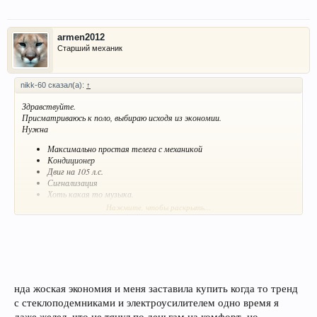
armen2012
Старший механик
nikk-60 сказал(а):
↑
Здравствуйте.
Присматриваюсь к поло, выбираю исходя из экономии.
Нужна
Максимально простая телега с механикой
Кондиционер
Двиг на 105 л.с.
Сигнализация
Хоть какая то музыка.
Нажмите, чтобы раскрыть...
Вопросы
1. Избежать лишних допов
Какую комплектацию брать, что бы не платить за лишние допы
2. Не пропустить именно необходимые вещи, влияющие на комфорт,
безопасность и долговечность.
нда жоская экономия и меня заставила купить когда то тренд
с стеклоподемниками и электроусилителем одно время я
даже желел ,что не тянул по деньгам на комфорт ,но