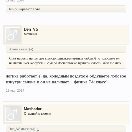
19 июл 2014
Den_VS
нравится это.
Den_VS
Механик
Scania сказал(а):
↑
Снег падает на теплое стекло ,тает,замерзает льдом А на холодном он
не тает инея не будет и с утра достаточно щеткой смести Как то так
логика работает))) да, холодным воздухом обдуваете лобовое
изнутри салона и он не налипает... физика 7-й класс)
19 июл 2014
Mashadar
Старший механик
Den_VS сказал(а):
↑