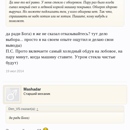
Да мне-то всё равно. У меня стекло с обогревом. Пару раз было когда
сыпал мокрый снег и ледяной коркой машину покрывал. Обогрев здорово
выручил. Но можете подсказать тем, у кого обогрева нет. Так что,
спрашивать не надо хотим или не хотим. Пишите, кому нибудь и
поможет.
да ради Бога) я же не сказал отказывайтесь? тут дело
выбора... просто я на своем опыте ощутил и делаю свои
выводы)
П.С. Прото включаете самый холодный обдув на лобовое, на
пару минут, когда машину ставите. Утром стекла чистые
будут)
19 июл 2014
Mashadar
Старший механик
Den_VS сказал(а):
↑
да ради Бога)