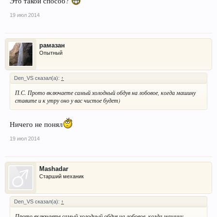
Это такой способ?
19 июл 2014
рамазан
Опытный
Den_VS сказал(а):
↑
П.С. Прото включаете самый холодный обдув на лобовое, когда машину
ставите и к утру оно у вас чистое будет)
Ничего не понял
19 июл 2014
Mashadar
Старший механик
Den_VS сказал(а):
↑
Прото включаете самый холодный обдув на лобовое, когда машину