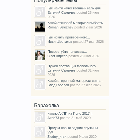
Популярные темы
Где найти качественный гель для...
Евгений Самичев
posted
25 июл
2026
Какой стеновой материал выбрать...
Roman Seleznev
posted
2 авг 2026
Где искать проверенного...
Илья Шестаков
posted
27 июл 2026
Посоветуйте толковых...
Олег Киреев
posted
28 июл 2026
Нужен поставщик мебельного...
Евгений Самичев
posted
31 июл
2026
Какой вторичный материал взять...
Влад Горелов
posted
27 июл 2026
Барахолка
Куплю АКПП на Поло 2017 г.
Airob73
posted
21 май 2020
Продам новые задние пружины
VW...
Zlodey_krsk
posted
9 фев 2020