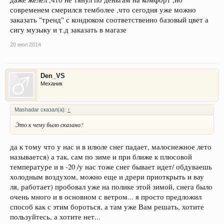
Какие из допов ДЕЙСТВИТЕЛЬНО нужны? Брызговики, защита
двигателя, коврики, то се… без чего будет трудно обойтись и что
современем смерился темболее ,что сегодня уже можно
реально нужно на ваш взгляд?
заказать "тренд" с кондюком соответственно базовый цвет а
сигу музыку и т.д заказать в магазе
3. Что с возможностью поставить верхний багажник? Штатно совсем
не? Если колхозить, то как и насколько это надежно?
20 июл 2014
Это первая машина после старого поло 95 года, так вот я особо не
разбираюсь, прошу помощи.
Den_VS
Механик
Mashadar сказал(а):
↑
Это к чему было сказано?
да к тому что у нас и в илюле снег падает, малоснежное лето
называется) а так, сам по зиме и при ближе к плюсовой
температуре и в -20 /у нас тоже снег бывает идет/ обдуваешь
холодным воздухом, можно еще и дрери приоткрыть и вау
ля, работает) пробовал уже на полике этой зимой, снега было
очень много и в основном с ветром... я просто предложил
способ как с этим бороться, а там уже Вам решать, хотите
пользуйтесь, а хотите нет...