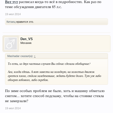
Вот тут
расписал когда-то всё в подробностях. Как раз по
теме обсуждения двигателя 85 л.с.
19 июл 2014
Китаец
нравится это.
Den_VS
Механик
Mashadar сказал(а):
↑
То есть, из двух частных случаев Вы сейчас сделали обобщение?
Ага, когда едешь. А вот завести на холодную, на холостых движок
греется плохо, стёкла заледеневшие, ждать будете долго. Тут уж либо
обогрев лобового, либо скребок.
По зиме особых проблем не было, хоть и машину обметало
снегом... хотите способ подскажу, чтобы на стоянке стекла
не замерзали?
19 июл 2014