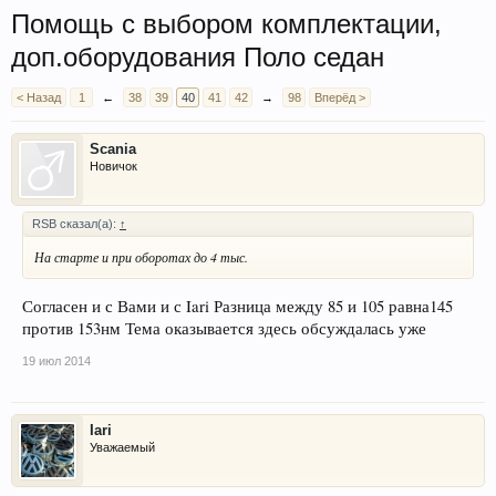
Помощь с выбором комплектации,
доп.оборудования Поло седан
< Назад
1
←
38
39
40
41
42
→
98
Вперёд >
Scania
Новичок
RSB сказал(а):
↑
На старте и при оборотах до 4 тыс.
Согласен и с Вами и с Iari Разница между 85 и 105 равна145
против 153нм Тема оказывается здесь обсуждалась уже
19 июл 2014
Iari
Уважаемый