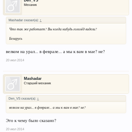
Den_VS
Механик
Mashadar сказал(а):
↑
Что так же работает? Вы когда нибудь гололёд видели?
Беларусь
велком на урал... в феврале... а мы к вам в мае? не?
20 июл 2014
Mashadar
Старший механик
Den_VS сказал(а):
↑
велком на урал... в феврале... а мы к вам в мае? не?
Это к чему было сказано?
20 июл 2014