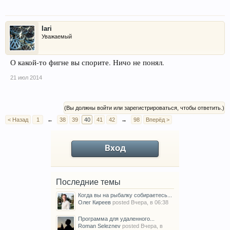
Iari
Уважаемый
О какой-то фигне вы спорите. Ничо не понял.
21 июл 2014
(Вы должны войти или зарегистрироваться, чтобы ответить.)
< Назад
1
←
38
39
40
41
42
→
98
Вперёд >
Вход
Последние темы
Когда вы на рыбалку собираетесь...
Олег Киреев
posted
Вчера, в 06:38
Программа для удаленного...
Roman Seleznev
posted
Вчера, в