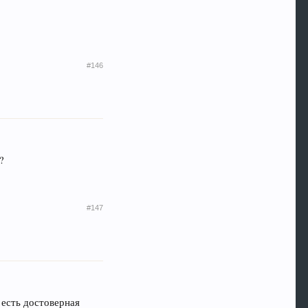
#146
?
#147
 есть достоверная