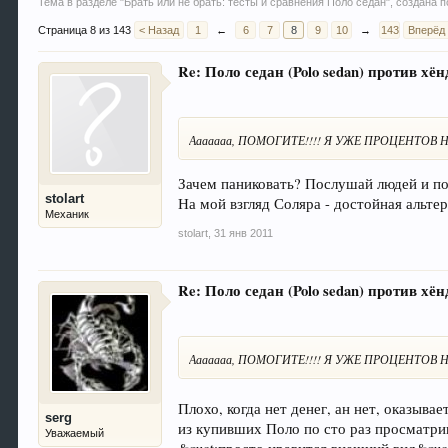
Тема в разделе "
Брать или не брать: тесты и сравнения Поло седан
", создана
Страница 8 из 143
< Назад
1
←
6
7
8
9
10
→
143
Вперёд
Re: Поло седан (Polo sedan) против хёнд
Ааааааа, ПОМОГИТЕ!!!! Я УЖЕ ПРОЦЕНТОВ НА 80
Зачем паниковать? Послушай людей и пос
stolart
На мой взгляд Соляра - достойная альте
Механик
stolart
,
31 янв 2011
Re: Поло седан (Polo sedan) против хёнд
Ааааааа, ПОМОГИТЕ!!!! Я УЖЕ ПРОЦЕНТОВ НА 80
Плохо, когда нет денег, ан нет, оказыва
serg
из купивших Поло по сто раз просматри
Уважаемый