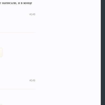
 написали, и в конце
#148
#149