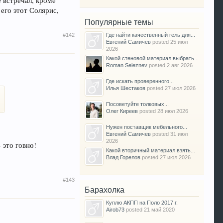
 встречал, кроме
 его этот Солярис,
Популярные темы
#142
Где найти качественный гель для...
Евгений Самичев
posted
25 июл
2026
Какой стеновой материал выбрать...
Roman Seleznev
posted
2 авг 2026
Где искать проверенного...
Илья Шестаков
posted
27 июл 2026
Посоветуйте толковых...
Олег Киреев
posted
28 июл 2026
Нужен поставщик мебельного...
Евгений Самичев
posted
31 июл
2026
 это говно!
Какой вторичный материал взять...
Влад Горелов
posted
27 июл 2026
#143
Барахолка
Куплю АКПП на Поло 2017 г.
Airob73
posted
21 май 2020