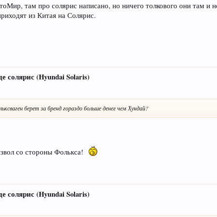
Мир, там про солярис написано, но ничего толкового они там и не
приходят из Китая на Солярис.
е солярис (Hyundai Solaris)
ьксваген берет за бренд гораздо больше денег чем Хундай?
извол со стороны Фолькса!
е солярис (Hyundai Solaris)