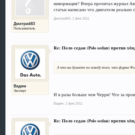
инвормация? Вчера прочитал журнал Авто
статьи написано что двигатели реально 
Дмитрий83
,
1 фев 2011
Дмитрий83
Пользователь
Re: Поло седан (Polo sedan) против хёнд
А что вы думаете по поводу того, что фирма Фол
Вадим
Эксперт
И в разы больше чем Черри! Что за про
Вадим
,
1 фев 2011
Re: Поло седан (Polo sedan) против хёнд