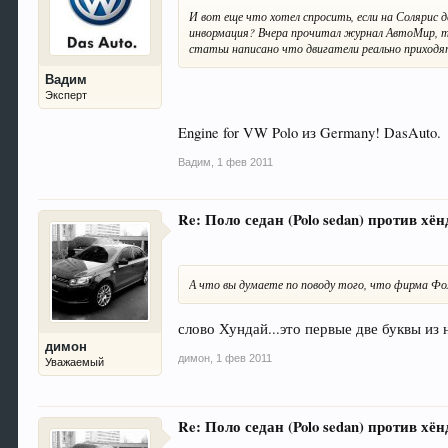
И вот еще что хотел спросить, если на Солярис 
инвормация? Вчера прочитал журнал АвтоМир, там
статьи написано что двигатели реально приходя
Вадим
Эксперт
Engine for VW Polo из Germany! DasAuto.
Вадим
,
1 фев 2011
Re: Поло седан (Polo sedan) против хёнд
А что вы думаете по поводу того, что фирма Фол
слово Хундай...это первые две буквы из 
димон
димон
,
1 фев 2011
Уважаемый
Re: Поло седан (Polo sedan) против хёнд