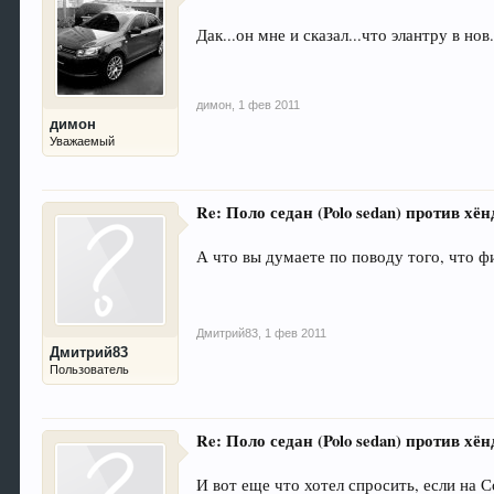
Дак...он мне и сказал...что элантру в нов
димон
,
1 фев 2011
димон
Уважаемый
Re: Поло седан (Polo sedan) против хёнд
А что вы думаете по поводу того, что 
Дмитрий83
,
1 фев 2011
Дмитрий83
Пользователь
Re: Поло седан (Polo sedan) против хёнд
И вот еще что хотел спросить, если на 