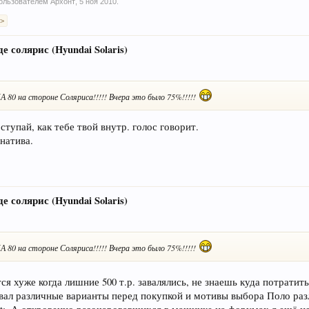
 пользователем
Архонт
,
5 ноя 2010
.
 >
е солярис (Hyundai Solaris)
 на стороне Соляриса!!!!! Вчера это было 75%!!!!!
тупай, как тебе твой внутр. голос говорит.
рнатива.
е солярис (Hyundai Solaris)
 на стороне Соляриса!!!!! Вчера это было 75%!!!!!
ется хуже когда лишние 500 т.р. завалялись, не знаешь куда потратит
вал различные варианты перед покупкой и мотивы выбора Поло раз