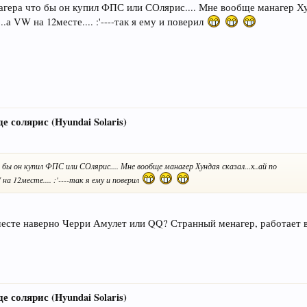
нагера что бы он купил ФПС или СОлярис.... Мне вообще манагер Хун
.а VW на 12месте.... :'----так я ему и поверил
е солярис (Hyundai Solaris)
 бы он купил ФПС или СОлярис.... Мне вообще манагер Хундая сказал...х..ай по
а 12месте.... :'----так я ему и поверил
 месте наверно Черри Амулет или QQ? Странный менагер, работает 
е солярис (Hyundai Solaris)