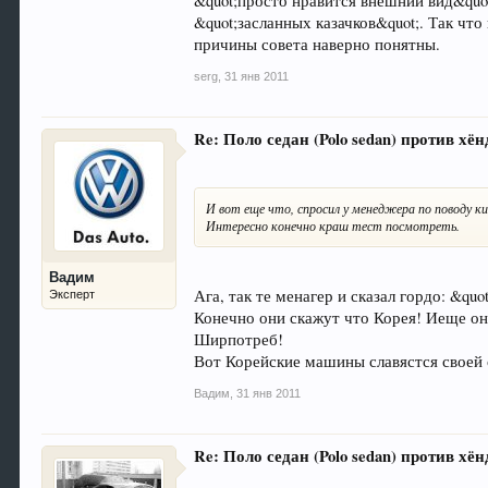
&quot;просто нравится внешний вид&quo
&quot;засланных казачков&quot;. Так что
причины совета наверно понятны.
serg
,
31 янв 2011
Re: Поло седан (Polo sedan) против хёнд
И вот еще что, спросил у менеджера по поводу к
Интересно конечно краш тест посмотреть.
Вадим
Ага, так те менагер и сказал гордо: &q
Эксперт
Конечно они скажут что Корея! Иеще он
Ширпотреб!
Вот Корейские машины славястся своей с
Вадим
,
31 янв 2011
Re: Поло седан (Polo sedan) против хёнд