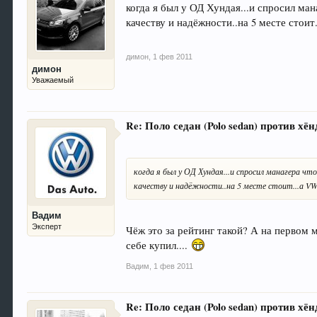
когда я был у ОД Хундая...и спросил ма
качеству и надёжности..на 5 месте стоит..
димон
,
1 фев 2011
димон
Уважаемый
Re: Поло седан (Polo sedan) против хёнд
когда я был у ОД Хундая...и спросил манагера что
качеству и надёжности..на 5 месте стоит...а VW н
Вадим
Эксперт
Чёж это за рейтинг такой? А на первом
себе купил....
Вадим
,
1 фев 2011
Re: Поло седан (Polo sedan) против хёнд