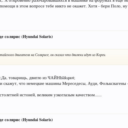
t;. А откровенно разочаровавшихся в машинке на форумах я ещё не
 помощи в этом вопросе тебе никто не окажет. Хотя - бери Поло, ну
е солярис (Hyundai Solaris)
итайского двигателя на Солярисе, он сказал что движки идут из Кореи.
uot;Да, товарищь, двигло из ЧАЙНЫ&quot;
и скажут, что немецкие машины Мереседесы, Ауди, Фольксвагены -
толетней истоией, великим узкоглазым качеством......
е солярис (Hyundai Solaris)