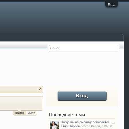
Вход
Вход
За сколько можно продать Ваш VW P
Подбор
Выкуп
Последние темы
Когда вы на рыбалку собираетесь...
Олег Киреев
posted
Вчера, в 06:38