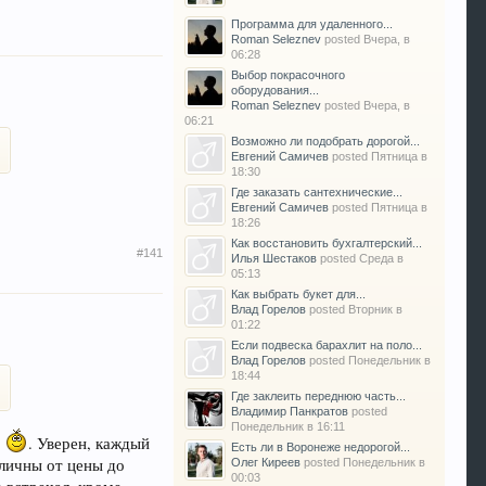
Программа для удаленного...
Roman Seleznev
posted
Вчера, в
06:28
Выбор покрасочного
оборудования...
Roman Seleznev
posted
Вчера, в
06:21
Возможно ли подобрать дорогой...
Евгений Самичев
posted
Пятница в
18:30
Где заказать сантехнические...
Евгений Самичев
posted
Пятница в
18:26
Как восстановить бухгалтерский...
#141
Илья Шестаков
posted
Среда в
05:13
Как выбрать букет для...
Влад Горелов
posted
Вторник в
01:22
Если подвеска барахлит на поло...
Влад Горелов
posted
Понедельник в
18:44
Где заклеить переднюю часть...
Владимир Панкратов
posted
Понедельник в 16:11
ь
. Уверен, каждый
Есть ли в Воронеже недорогой...
личны от цены до
Олег Киреев
posted
Понедельник в
00:03