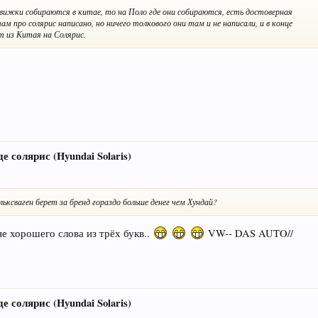
движки собираются в китае, то на Поло где они собираются, есть достоверная
 про солярис написано, но ничего толкового они там и не написали, и в конце
т из Китая на Солярис.
е солярис (Hyundai Solaris)
ьксваген берет за бренд гораздо больше денег чем Хундай?
не хорошего слова из трёх букв..
VW-- DAS AUTO//
е солярис (Hyundai Solaris)