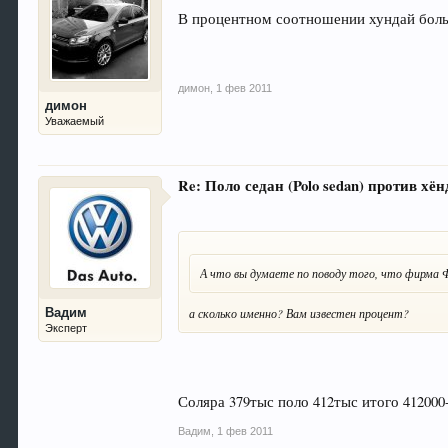
В процентном соотношении хундай больше
димон
,
1 фев 2011
димон
Уважаемый
Re: Поло седан (Polo sedan) против хёнд
А что вы думаете по поводу того, что фирма Ф
а сколько именно? Вам известен процент?
Вадим
Эксперт
Соляра 379тыс поло 412тыс итого 412000
Вадим
,
1 фев 2011