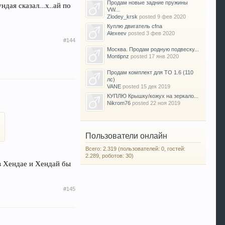
Продам новые задние пружины
дая сказал...х..ай по
VW...
Zlodey_krsk
posted
9 фев 2020
Куплю двигатель cfna
Alexeev
posted
3 фев 2020
#144
Москва. Продам родную подвеску...
Montipnz
posted
17 янв 2020
Продам комплект для ТО 1.6 (110
лс)
VANE
posted
15 дек 2019
КУПЛЮ Крышку/кожух на зеркало...
Nikrom76
posted
22 ноя 2019
Пользователи онлайн
Всего: 2.319 (пользователей: 0, гостей:
2.289, роботов: 30)
в Хендае и Хендай бы
#145