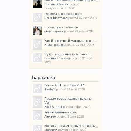
Roman Seleznev
posted
Воскресенье в 19:20
Где искать проверенного...
Илья Шестаков
posted
27 июл 2026
Посоветуйте толковых...
Олег Киреев
posted
28 июл 2026
Какой вторичный материал взять...
Влад Горелов
posted
27 июл 2026
Нужен поставщик мебельного...
Евгений Самичев
posted
31 июл
2026
Барахолка
Куплю АКПП на Поло 2017 г.
Airob73
posted
21 май 2020
Продам новые задние пружины
VW...
Zlodey_krsk
posted
9 фев 2020
Куплю двигатель cfna
Alexeev
posted
3 фев 2020
Москва. Продам родную подвеску...
Montipnz
posted
17 янв 2020