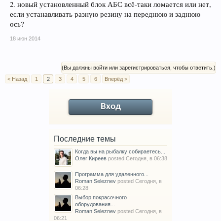
2. новый установленный блок АБС всё-таки ломается или нет,
если устанавливать разную резину на переднюю и заднюю
ось?
18 июн 2014
(Вы должны войти или зарегистрироваться, чтобы ответить.)
< Назад
1
2
3
4
5
6
Вперёд >
Вход
Последние темы
Когда вы на рыбалку собираетесь...
Олег Киреев
posted
Сегодня, в 06:38
Программа для удаленного...
Roman Seleznev
posted
Сегодня, в
06:28
Выбор покрасочного
оборудования...
Roman Seleznev
posted
Сегодня, в
06:21