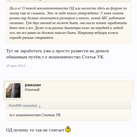
Да-а-а! О такой некомпетентности ОД или наглости здесь на форуме по
моему еще не слышали. Это ж надо такое утверждать! У меня зимняя
резина еще больше отличается размером и ничего, зимой АБС работает
отменно. Тут двух мнений не может быть, они нагло хотят заработать
денег вот и все. Даже если разные диаметры колес на передней и задней
оси, то все равно не должно такого быть. Например ведущие колеса
гораздо раньше стираются.
Тут не заработать уже,а просто развести на деньги
обманным путём,т.е мошенничество.Статья УК.
15 июн 2014
рамазан
Опытный
Rom899 сказал(а):
↑
т.е мошенничество.Статья УК.
ОД почему то так не считает