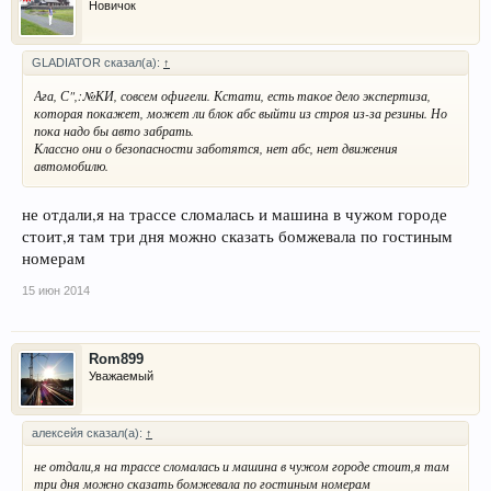
Новичок
GLADIATOR сказал(а):
↑
Ага, С",:№КИ, совсем офигели. Кстати, есть такое дело экспертиза,
которая покажет, может ли блок абс выйти из строя из-за резины. Но
пока надо бы авто забрать.
Классно они о безопасности заботятся, нет абс, нет движения
автомобилю.
не отдали,я на трассе сломалась и машина в чужом городе
стоит,я там три дня можно сказать бомжевала по гостиным
номерам
15 июн 2014
Rom899
Уважаемый
алексейя сказал(а):
↑
не отдали,я на трассе сломалась и машина в чужом городе стоит,я там
три дня можно сказать бомжевала по гостиным номерам