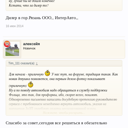
ну, лучше бы не дошло конечно!
Кстати, что за дилер то?
Дилер в гор.Рязань ООО,, ИнтерАвто,,
16 июн 2014
алексейя
Новичок
Tim_111 сказал(а):
↑
Для начала - приличную
У нас тут, на форуме, традиция такая. Как
новая девушка появляется, она первым делом фотку показывает
(приличную)
Ну а по поводу автомобиля надо обращаться в службу поддержки
Фольца, это так, для проформы, ибо, скорее всего, пошлют.
Одновременно письменно написать досудебную претензию руководителю
сервиса с требованием немедленно вернуть автомобиль, указав на
нарушения ЗоЗП (требуют оплаты несогласованной услуги,
Нажмите, чтобы раскрыть...
отказываются вернуть замененные детали), в претензии указать, что в
случае неудовлетворения твоих законных требований ты обратишься в
гражданский суд по месту жительства с привлечением в качестве
Спасибо за совет,сегодня все решиться я обезательно
третьей стороны представителя Роспотребнадзора, и придется тогда