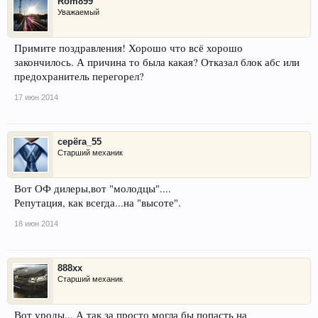
Rom899
Уважаемый
Примите поздравления! Хорошо что всё хорошо
закончилось. А причина то была какая? Отказал блок абс или
предохранитель перегорел?
17 июн 2014
серёга_55
Старший механик
Вот ОФ дилеры,вот "молодцы"....
Репутация, как всегда...на "высоте".
18 июн 2014
888xx
Старший механик
Вот уроды... А так за просто могла бы попасть на