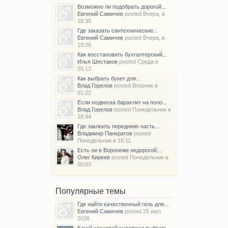
Возможно ли подобрать дорогой...
Евгений Самичев
posted
Вчера, в
18:30
Где заказать сантехнические...
Евгений Самичев
posted
Вчера, в
18:26
Как восстановить бухгалтерский...
Илья Шестаков
posted
Среда в
05:13
Как выбрать букет для...
Влад Горелов
posted
Вторник в
01:22
Если подвеска барахлит на поло...
Влад Горелов
posted
Понедельник в
18:44
Где заклеить переднюю часть...
Владимир Панкратов
posted
Понедельник в 16:11
Есть ли в Воронеже недорогой...
Олег Киреев
posted
Понедельник в
00:03
Популярные темы
Где найти качественный гель для...
Евгений Самичев
posted
25 июл
2026
Какой стеновой материал выбрать...