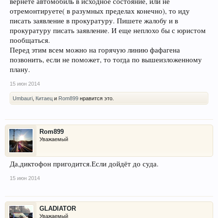
вернете автомобиль в исходное состояние, или не
отремонтируете( в разумных пределах конечно), то иду
писать заявление в прокуратуру. Пишете жалобу и в
прокуратуру писать заявление. И еще неплохо бы с юристом
пообщаться.
Перед этим всем можно на горячую линию фафагена
позвонить, если не поможет, то тогда по вышеизложенному
плану.
15 июн 2014
Umbauri
,
Китаец
и
Rom899
нравится это.
Rom899
Уважаемый
Да,диктофон пригодится.Если дойдёт до суда.
15 июн 2014
GLADIATOR
Уважаемый