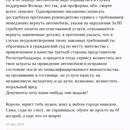
поддержки Фольца, это так, для проформы, ибо, скорее
всего, пошлют. Одновременно письменно написать
досудебную претензию руководителю сервиса с требованием
немедленно вернуть автомобиль, указав на нарушения ЗоЗП
(требуют оплаты несогласованной услуги, отказываются
вернуть замененные детали), в претензии указать, что в
случае неудовлетворения твоих законных требований ты
обратишься в гражданский суд по месту жительства с
привлечением в качестве третьей стороны представителя
Роспотребнадзора, и придется тогда сервису возместить все
твои затраты на приведение автомобиля в исправное
состояние после их неквалифицированного вмешательства,
на проживание в гостинице, на услуги юриста, на
независимую.экспертизу,и до кучи, возможно, возместить
моральный вред.
Документы хоть какие-нибудь они выдали?
Короче, юрист тебе нужен, коих в любом городе навалом.
Сама, судя по слогу, не справишься, обуют не просто на 65
косарей, а еще что-то впарят.
15 июн 2014