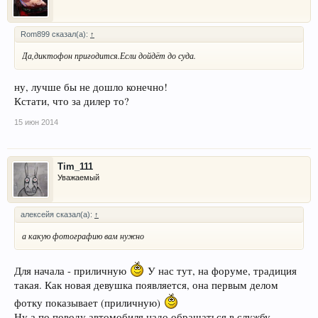
Rom899 сказал(а):
↑
Да,диктофон пригодится.Если дойдёт до суда.
ну, лучше бы не дошло конечно!
Кстати, что за дилер то?
15 июн 2014
Tim_111
Уважаемый
алексейя сказал(а):
↑
а какую фотографию вам нужно
Для начала - приличную
У нас тут, на форуме, традиция
такая. Как новая девушка появляется, она первым делом
фотку показывает (приличную)
Ну а по поводу автомобиля надо обращаться в службу