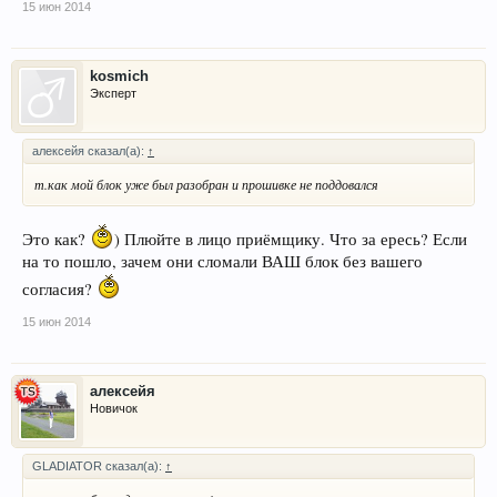
15 июн 2014
kosmich
Эксперт
алексейя сказал(а):
↑
т.как мой блок уже был разобран и прошивке не поддовался
Это как?
) Плюйте в лицо приёмщику. Что за ересь? Если
на то пошло, зачем они сломали ВАШ блок без вашего
согласия?
15 июн 2014
алексейя
Новичок
GLADIATOR сказал(а):
↑