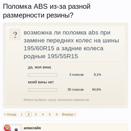
Поломка ABS из-за разной
размерности резины?
?
возможна ли поломка abs при
замене передних колес на шины
195/60R15 а задние колеса
родные 195/55R15
да, моя вина
3 голосов
8,1%
моей вины нет
35 голосов
94,6%
Можно выбрать сразу несколько вариантов.
< Назад
1
2
3
4
5
6
Вперёд >
алексейя