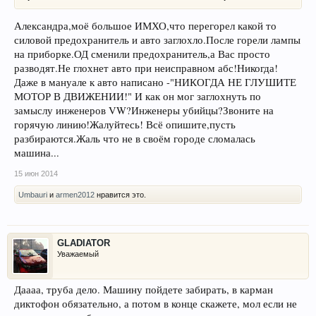
Александра,моё большое ИМХО,что перегорел какой то
силовой предохранитель и авто заглохло.После горели лампы
на приборке.ОД сменили предохранитель,а Вас просто
разводят.Не глохнет авто при неисправном абс!Никогда!
Даже в мануале к авто написано -"НИКОГДА НЕ ГЛУШИТЕ
МОТОР В ДВИЖЕНИИ!" И как он мог заглохнуть по
замыслу инженеров VW?Инженеры убийцы?Звоните на
горячую линию!Жалуйтесь! Всё опишите,пусть
разбираются.Жаль что не в своём городе сломалась
машина...
15 июн 2014
Umbauri
и
armen2012
нравится это.
GLADIATOR
Уважаемый
Даааа, труба дело. Машину пойдете забирать, в карман
диктофон обязательно, а потом в конце скажете, мол если не