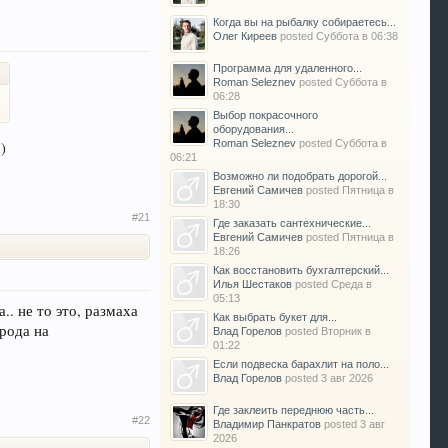
Когда вы на рыбалку собираетесь...
Олег Киреев
posted
Суббота в 06:38
Программа для удаленного...
Roman Seleznev
posted
Суббота в
06:28
Выбор покрасочного
оборудования...
Roman Seleznev
posted
Суббота в
)
06:21
Возможно ли подобрать дорогой...
Евгений Самичев
posted
Пятница в
18:30
#21
Где заказать сантехнические...
Евгений Самичев
posted
Пятница в
18:26
Как восстановить бухгалтерский...
Илья Шестаков
posted
Среда в
05:13
.. не то это, размаха
Как выбрать букет для...
орода на
Влад Горелов
posted
Вторник в
01:22
Если подвеска барахлит на поло...
Влад Горелов
posted
3 авг 2026
Где заклеить переднюю часть...
#22
Владимир Панкратов
posted
3 авг
2026