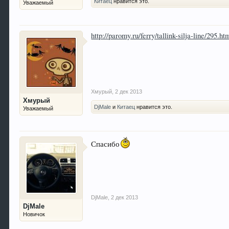
Китаец
нравится это.
Уважаемый
http://paromy.ru/ferry/tallink-silja-line/295.ht
Хмурый
,
2 дек 2013
Хмурый
DjMale
и
Китаец
нравится это.
Уважаемый
Спасибо
DjMale
,
2 дек 2013
DjMale
Новичок