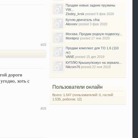
Продам новые задние пружины
VW...
Zlodey_krsk
posted
9 фев 2020
Куплю двигатель cfna
Alexeev
posted
3 фев 2020
Москва. Продам родную подвеску...
Montipnz
posted
17 янв 2020
#25
Продам комплект для ТО 1.6 (110
лс)
VANE
posted
15 дек 2019
КУПЛЮ Крышку/кожух на зеркало...
Nikrom76
posted
22 ноя 2019
этой дороги
угодно, хоть с
Пользователи онлайн
Всего: 1.547 (пользователей: 0, гостей:
1.535, роботов: 12)
#26