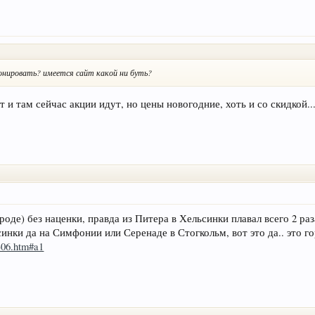
онировать? имеется сайт какой ни буть?
 и там сейчас акции идут, но цены новогодние, хоть и со скидкой...
роде) без наценки, правда из Питера в Хельсинки плавал всего 2 раза
синки да на Симфонии или Серенаде в Стогкольм, вот это да.. это г
e/306.htm#a1