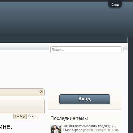
Вход
Вход
За сколько можно продать Ваш VW P
Подбор
Выкуп
Последние темы
ине.
Как автоматизировать продажу и...
Олег Киреев
posted
Сегодня, в 00:46