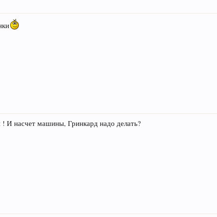
нки
ы ! И насчет машины, Гринкард надо делать?