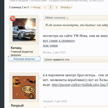
Тема в разделе "
Путешествия
", создана пользователем
Китаец
,
28 ноя 2013
.
Страница 2 из 3
< Назад
1
2
3
Вперёд >
DjMale сказал(а):
↑
И где можно посмотреть, эти билеты? или забр
посмотри на сайте ТФ Нева, они не кинут
вот такие к примеру
или такие
Китаец
Главный редактор
Китаец
,
2 дек 2013
форума
Команда форума
DjMale
нравится это.
я в паромном центре брал всегда.. там (в
нет, мелковаты кораблики))) вот из Хель
воде..
http://paromy.ru/ferry/tallink-silja-lin
Хмурый
,
2 дек 2013
Хмурый