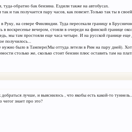
, туда-обратно бак бензина. Ездили также на автобусах.
так и так получается пару часов, как повезет.Только так ты в свое
в Руку, на севере Финляндии. Туда пересекали границу в Бруснично
 в воскресенье вечером, стояли в очереди на финской границе око
дь, мы там простояли еще часа четыре. И на русской границе еще 
ое получилось...
 нужно было в Тампере(Мы оттуда летели в Рим на пару дней). Хот
имости столько же, сколько стоит бензин плюс оставить там на плат
 добраться лучше, и выяснилось , что якобы есть какой-то туннель..
о чегог знает про это?