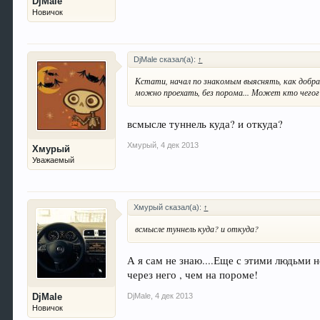
DjMale
Новичок
DjMale сказал(а):
↑
Кстати, начал по знакомым выяснять, как добрат
можно проехать, без порома... Может кто чегог
всмысле туннель куда? и откуда?
Хмурый
,
4 дек 2013
Хмурый
Уважаемый
Хмурый сказал(а):
↑
всмысле туннель куда? и откуда?
А я сам не знаю....Еще с этими людьми н
через него , чем на пороме!
DjMale
,
4 дек 2013
DjMale
Новичок