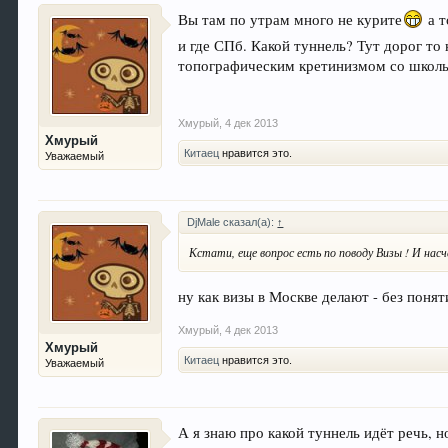
Вы там по утрам много не курите
а т
и где СПб. Какой туннель? Тут дорог то
топографическим кретинизмом со школьно
Хмурый
,
4 дек 2013
Хмурый
Китаец
нравится это.
Уважаемый
DjMale сказал(а):
↑
Кстати, еще вопрос есть по поводу Визы ! И на
ну как визы в Москве делают - без понят
Хмурый
,
4 дек 2013
Хмурый
Китаец
нравится это.
Уважаемый
А я знаю про какой туннель идёт речь, 