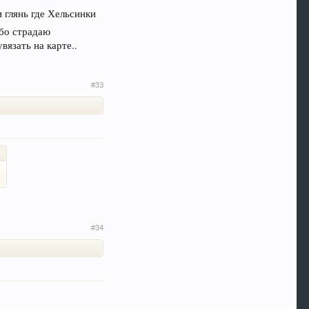
 глянь где Хельсинки
ибо страдаю
язать на карте..
#33
#34