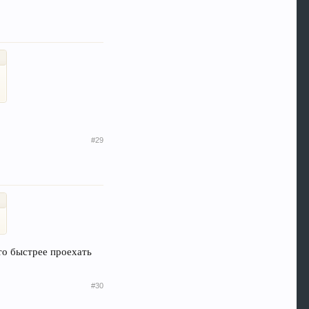
#29
что быстрее проехать
#30