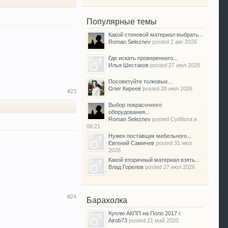
Популярные темы
Какой стеновой материал выбрать...
Roman Seleznev
posted
2 авг 2026
Где искать проверенного...
Илья Шестаков
posted
27 июл 2026
Посоветуйте толковых...
Олег Киреев
posted
28 июл 2026
#23
Выбор покрасочного
оборудования...
Roman Seleznev
posted
Суббота в
06:21
Нужен поставщик мебельного...
Евгений Самичев
posted
31 июл
2026
Какой вторичный материал взять...
Влад Горелов
posted
27 июл 2026
#24
Барахолка
Куплю АКПП на Поло 2017 г.
Airob73
posted
21 май 2020