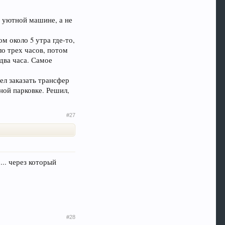
й уютной машине, а не
м около 5 утра где-то,
ло трех часов, потом
два часа. Самое
ел заказать трансфер
ной парковке. Решил,
#27
... через который
#28