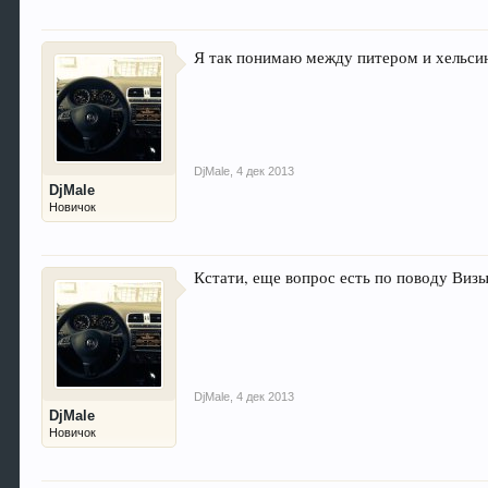
Я так понимаю между питером и хельси
DjMale
,
4 дек 2013
DjMale
Новичок
Кстати, еще вопрос есть по поводу Виз
DjMale
,
4 дек 2013
DjMale
Новичок