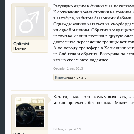
Регулярно ездим к финикам за покупками
К сожалению время стояния на границе и 
в автобусе, набитом базарными бабами.
Однажды ездили кататься на сноубордах 
ни одной машины. Обратно возвращались
несколько машин пустили в другую очере
длительное пересечение границы вот так
Optimist
А по поводу трансфера в Хельсинки: мне
Новичок
из Спб туда и обратно. Выходило по сто
что на своём авто надежнее
Optimist
,
2 дек 2013
Китаец
нравится это.
Кстати, начал по знакомым выяснять, как
можно проехать, без порома... Может кт
DjMale
,
4 дек 2013