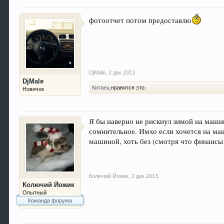
фотоотчет потом предоставлю
DjMale
,
2 дек 2013
DjMale
Китаец
нравится это.
Новичок
Я бы наверно не рискнул зимой на машин
сомнительное. Имхо если хочется на маши
машиной, хоть без (смотря что финансы
Колючий Йожик
,
2 дек 2013
Колючий Йожик
Опытный
Команда форума