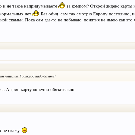
о и не такое напридумываете
за компом? Открой яндекс карты и
 нормальных нет
Без обид, сам так смотрю Европу постоянно, 
й скамьи. Пока сам где-то не побываю, понятия не имею как это ув
счет машины, Гринкард надо делать?
ия. А грин карту конечно обязательно.
но не скажу