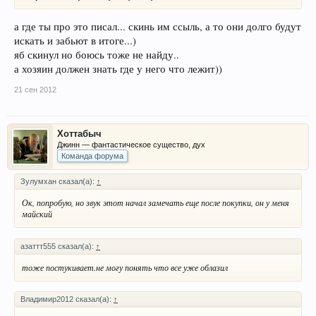
а где ты про это писал... скинь им ссыль, а то они долго будут
искать и забьют в итоге...)
яб скинул но боюсь тоже не найду..
а хозяин должен знать где у него что лежит))
21 сен 2012
Хоттабыч
Джинн — фантастическое существо, дух
Команда форума
Зулумхан сказал(а):
↑
Ок, попробую, но звук этот начал замечать еще после покупки, он у меня
майский
азаттт555 сказал(а):
↑
тоже постукивает.не могу понять что все уже облазил
Владимир2012 сказал(а):
↑