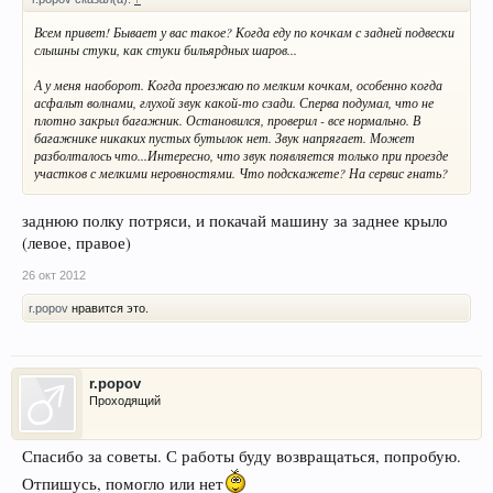
Всем привет! Бывает у вас такое? Когда еду по кочкам с задней подвески
слышны стуки, как стуки бильярдных шаров...
А у меня наоборот. Когда проезжаю по мелким кочкам, особенно когда
асфальт волнами, глухой звук какой-то сзади. Сперва подумал, что не
плотно закрыл багажник. Остановился, проверил - все нормально. В
багажнике никаких пустых бутылок нет. Звук напрягает. Может
разболталось что...Интересно, что звук появляется только при проезде
участков с мелкими неровностями. Что подскажете? На сервис гнать?
заднюю полку потряси, и покачай машину за заднее крыло
(левое, правое)
26 окт 2012
r.popov
нравится это.
r.popov
Проходящий
Спасибо за советы. С работы буду возвращаться, попробую.
Отпишусь, помогло или нет