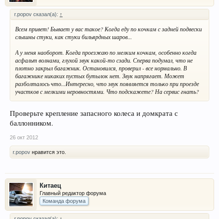
r.popov сказал(а):
↑
Всем привет! Бывает у вас такое? Когда еду по кочкам с задней подвески
слышны стуки, как стуки бильярдных шаров...
А у меня наоборот. Когда проезжаю по мелким кочкам, особенно когда
асфальт волнами, глухой звук какой-то сзади. Сперва подумал, что не
плотно закрыл багажник. Остановился, проверил - все нормально. В
багажнике никаких пустых бутылок нет. Звук напрягает. Может
разболталось что...Интересно, что звук появляется только при проезде
участков с мелкими неровностями. Что подскажете? На сервис гнать?
Проверьте крепление запасного колеса и домкрата с
баллонником.
26 окт 2012
r.popov
нравится это.
Китаец
Главный редактор форума
Команда форума
r.popov сказал(а):
↑