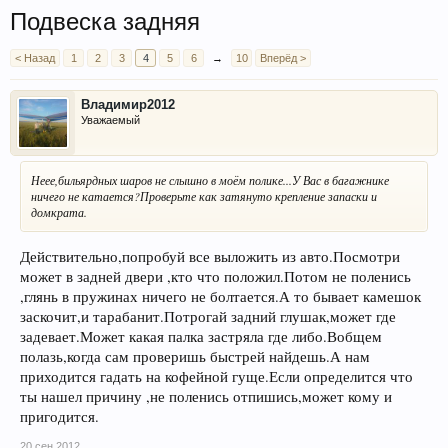
Подвеска задняя
< Назад
1
2
3
4
5
6
→
10
Вперёд >
Владимир2012
Уважаемый
Неее,бильярдных шаров не слышно в моём полике...У Вас в багажнике
ничего не катается?Проверьте как затянуто крепление запаски и
домкрата.
Действительно,попробуй все выложить из авто.Посмотри
может в задней двери ,кто что положил.Потом не поленись
,глянь в пружинах ничего не болтается.А то бывает камешок
заскочит,и тарабанит.Потрогай задний глушак,может где
задевает.Может какая палка застряла где либо.Вобщем
полазь,когда сам проверишь быстрей найдешь.А нам
приходится гадать на кофейной гуще.Если определится что
ты нашел причину ,не поленись отпишись,может кому и
пригодится.
20 сен 2012