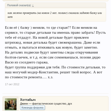
Половой сказал(а):
↑
как можно проверить (на новом 2 мес. полике) снимали заднюю балку или
нет
Если её ( балку ) меняли, то где старая?? Если меняли на
сервисе, то старые детальки ты имеешь право забрать! Пусть
тебе её отдадут. На новой детальке будет приклеен
штрихкод, новая деталька будет свежекрашена. Даже если
отмыть, и пытаться втюхивать как новую, будет заметно.
На деталях подвески будут заметны следы откручивания
болтов-гаечек, и т.д. если сам сомневаешься, позови дядю
Васю из соседнего гаража,
будет группа поддержки для тебя. По стоимости детальки, то
наш могучий модер-Константин, решит твой вопрос. А вот
по стоимости ремонта..... х.з.
17 окт 2012
Хоттабыч
Джинн — фантастическое существо, дух
Команда форума