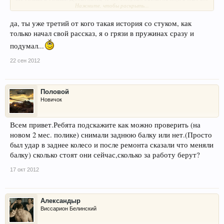
Нажмите, чтобы раскрыть...
кусок грязи засохшей внутри пружины бултыхается! Видать по мере
высыхания он грохоту и добовлял.
да, ты уже третий от кого такая история со стуком, как
только начал свой рассказ, я о грязи в пружинах сразу и
подумал...
22 сен 2012
Половой
Новичок
Всем привет.Ребята подскажите как можно проверить (на
новом 2 мес. полике) снимали заднюю балку или нет.(Просто
был удар в заднее колесо и после ремонта сказали что меняли
балку) сколько стоят они сейчас,сколько за работу берут?
17 окт 2012
Александыр
Виссарион Белинский