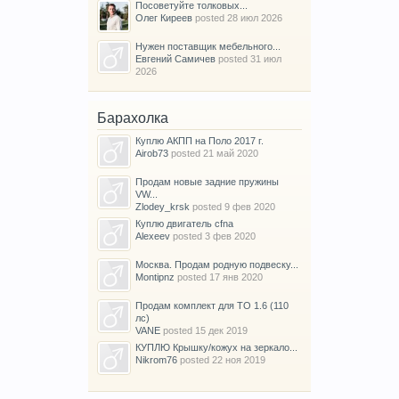
Посоветуйте толковых...
Олег Киреев
posted
28 июл 2026
Нужен поставщик мебельного...
Евгений Самичев
posted
31 июл
2026
Барахолка
Куплю АКПП на Поло 2017 г.
Airob73
posted
21 май 2020
Продам новые задние пружины
VW...
Zlodey_krsk
posted
9 фев 2020
Куплю двигатель cfna
Alexeev
posted
3 фев 2020
Москва. Продам родную подвеску...
Montipnz
posted
17 янв 2020
Продам комплект для ТО 1.6 (110
лс)
VANE
posted
15 дек 2019
КУПЛЮ Крышку/кожух на зеркало...
Nikrom76
posted
22 ноя 2019