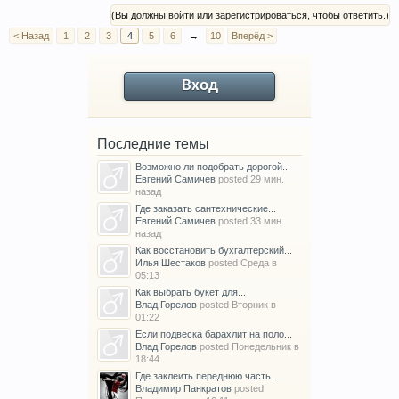
(Вы должны войти или зарегистрироваться, чтобы ответить.)
< Назад
1
2
3
4
5
6
→
10
Вперёд >
Вход
Последние темы
Возможно ли подобрать дорогой...
Евгений Самичев
posted
29 мин.
назад
Где заказать сантехнические...
Евгений Самичев
posted
33 мин.
назад
Как восстановить бухгалтерский...
Илья Шестаков
posted
Среда в
05:13
Как выбрать букет для...
Влад Горелов
posted
Вторник в
01:22
Если подвеска барахлит на поло...
Влад Горелов
posted
Понедельник в
18:44
Где заклеить переднюю часть...
Владимир Панкратов
posted