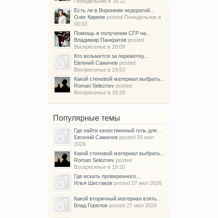
Понедельник в 16:11
Есть ли в Воронеже недорогой...
Олег Киреев
posted
Понедельник в
00:03
Помощь в получении СГР на...
Владимир Панкратов
posted
Воскресенье в 20:09
Кто возьмется за перемотку...
Евгений Самичев
posted
Воскресенье в 19:53
Какой стеновой материал выбрать...
Roman Seleznev
posted
Воскресенье в 19:20
Популярные темы
Где найти качественный гель для...
Евгений Самичев
posted
25 июл
2026
Какой стеновой материал выбрать...
Roman Seleznev
posted
Воскресенье в 19:20
Где искать проверенного...
Илья Шестаков
posted
27 июл 2026
Какой вторичный материал взять...
Влад Горелов
posted
27 июл 2026