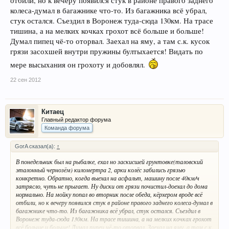
отбили, но к вечеру появился стук в районе правого заднего
колеса-думал в багажнике что-то. Из багажника всё убрал,
стук остался. Съездил в Воронеж туда-сюда 130км. На трасе
тишина, а на мелких кочках грохот всё больше и больше!
Думал пипец чё-то оторвал. Заехал на яму, а там с.к. кусок
грязи засохшей внутри пружины бултыхается! Видать по
мере высыхания он грохоту и добовлял.
22 сен 2012
Китаец
Главный редактор форума
Команда форума
GorA сказал(а):
↑
В понедельник был на рыбалке, ехал но заскисшей грунтовке(таловский
эталонный чернозём) киломертра 2, арки колёс забились грязью
конкретно. Обратно, когда выехал на асфальт, машину после 40км/ч
затрясло, чуть не прыгает. Ну диски от грязи почистил-доехал до дома
нормально. На мойку попал во вторник после обеда, кёрхером вроде всё
отбили, но к вечеру появился стук в районе правого заднего колеса-думал в
багажнике что-то. Из багажника всё убрал, стук остался. Съездил в
Воронеж туда-сюда 130км. На трасе тишина, а на мелких кочках грохот
всё больше и больше! Думал пипец чё-то оторвал. Заехал на яму, а там с.к.