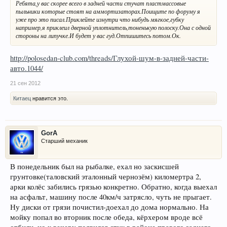
Ребята,у вас скорее всего в задней части стучат пластмассовые
пыльники которые стоят на аммортизаторах.Поищите по форуму я
уже про это писал.Приклейте изнутри что нибудь мягкое,губку
например,я приклеил дверной уплотнитель,тоненькую полоску.Она с одной
стороны на липучке.И будет у вас гуд.Отпишитесь потом.Ок.
http://polosedan-club.com/threads/Глухой-шум-в-задней-части-
авто.1044/
21 сен 2012
Китаец
нравится это.
GorA
Старший механик
В понедельник был на рыбалке, ехал но заскисшей
грунтовке(таловский эталонный чернозём) киломертра 2,
арки колёс забились грязью конкретно. Обратно, когда выехал
на асфальт, машину после 40км/ч затрясло, чуть не прыгает.
Ну диски от грязи почистил-доехал до дома нормально. На
мойку попал во вторник после обеда, кёрхером вроде всё