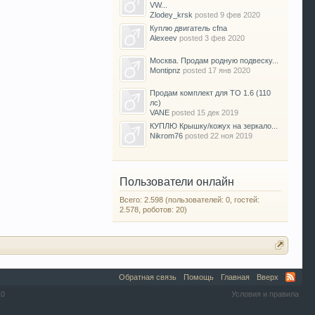
VW...
Zlodey_krsk
posted
9 фев 2020
Куплю двигатель cfna
Alexeev
posted
3 фев 2020
Москва. Продам родную подвеску...
Montipnz
posted
17 янв 2020
Продам комплект для ТО 1.6 (110
лс)
VANE
posted
15 дек 2019
КУПЛЮ Крышку/кожух на зеркало...
Nikrom76
posted
22 ноя 2019
Пользователи онлайн
Всего: 2.598 (пользователей: 0, гостей:
2.578, роботов: 20)
Обратная связь
Помощь
Главная
Вверх
10
Условия и правила