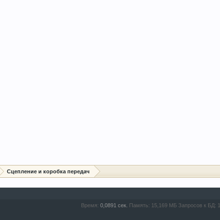
Сцепление и коробка передач
Время:
0,0891 сек.
Память:
15,169 МБ
Запросов к БД: