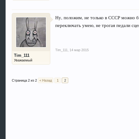
Ну, положим, не только в СССР можно 
переключать умею, не трогая педали сц
Tim_111
,
14 мар 2015
Tim_111
Уважаемый
Страница 2 из 2
< Назад
1
2