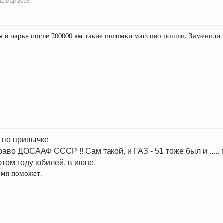
11 мар 2015
.
я в парке после 200000 км такие поломки массово пошли. Заменил
л по привычке
раво ДОСААФ СССР !! Сам такой, и ГАЗ - 51 тоже был и ..... 
этом году юбилей, в июне.
ремя поможет.