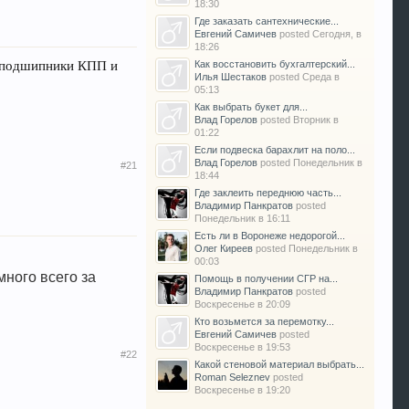
18:30
Где заказать сантехнические...
Евгений Самичев
posted
Сегодня, в
18:26
и подшипники КПП и
Как восстановить бухгалтерский...
Илья Шестаков
posted
Среда в
05:13
Как выбрать букет для...
Влад Горелов
posted
Вторник в
01:22
Если подвеска барахлит на поло...
Влад Горелов
posted
Понедельник в
#21
18:44
Где заклеить переднюю часть...
Владимир Панкратов
posted
Понедельник в 16:11
Есть ли в Воронеже недорогой...
Олег Киреев
posted
Понедельник в
00:03
много всего за
Помощь в получении СГР на...
Владимир Панкратов
posted
Воскресенье в 20:09
Кто возьмется за перемотку...
Евгений Самичев
posted
Воскресенье в 19:53
#22
Какой стеновой материал выбрать...
Roman Seleznev
posted
Воскресенье в 19:20