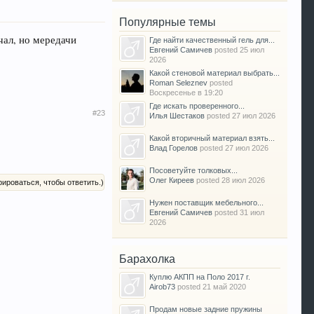
Популярные темы
чал, но мередачи
Где найти качественный гель для...
Евгений Самичев
posted
25 июл
2026
Какой стеновой материал выбрать...
Roman Seleznev
posted
Воскресенье в 19:20
Где искать проверенного...
#23
Илья Шестаков
posted
27 июл 2026
Какой вторичный материал взять...
Влад Горелов
posted
27 июл 2026
Посоветуйте толковых...
Олег Киреев
posted
28 июл 2026
рироваться, чтобы ответить.)
Нужен поставщик мебельного...
Евгений Самичев
posted
31 июл
2026
Барахолка
Куплю АКПП на Поло 2017 г.
Airob73
posted
21 май 2020
Продам новые задние пружины