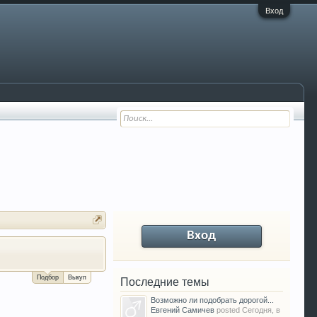
Вход
Вход
За сколько можно продать Ваш VW P
Подбор
Выкуп
Последние темы
Возможно ли подобрать дорогой...
Евгений Самичев
posted
Сегодня, в