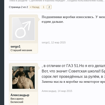
Тема в разделе "
Сцепление и коробка передач
", создана пользователем
kudliy
,
Страница 2 из 2
< Назад
1
2
Подшипники коробки износились. У мен
ездим дальше.
sergo1
,
12 мар 2015
sergo1
Старший механик
, в отличии от ГАЗ 51.Но я его дела
Вот, что значит Советская школа!! Б
сорок лет проведённых за рулём, в 
Замена масла в коробке на некоторое в
Александыр
,
14 мар 2015
Александыр
Виссарион
Белинский