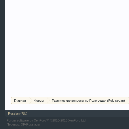
Главная
Форум
Технические вопросы по Поло седан (Polo sedan)
Russian (RU)
Forum software by XenForo™
©2010-2015 XenForo Ltd.
Перевод:
XF-Russia.ru