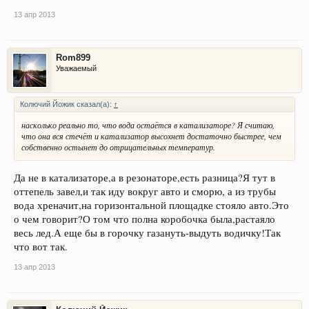
13 апр 2013
Rom899
Уважаемый
Колючий Йожик сказал(а):
↑
насколько реально то, что вода остаётся в катализаторе? Я считаю,
что она вся стечёт и катализатор высохнет достаточно быстрее, чем
собственно остынет до отрицательных температур.
Да не в катализаторе,а в резонаторе,есть разница?Я тут в
оттепель завел,и так иду вокруг авто и сморю, а из трубы
вода хреначит,на горизонтальной площадке стояло авто.Это
о чем говорит?О том что полна коробочка была,растаяло
весь лед.А еще бы в горочку газануть-выдуть водичку!Так
что вот так.
13 апр 2013