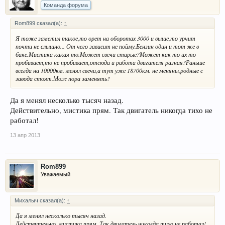
Команда форума
Rom899 сказал(а):
↑
Я тоже заметил такое,то орет на оборотах 3000 и выше,то урчит
почти не слышно... От чего зависит не пойму.Бензин один и тот же в
баке.Мистика какая то.Может свечи старые?Может как то их то
пробивает,то не пробивает,отсюда и работа двигателя разная?Раньше
всегда на 10000км. менял свечи,а тут уже 18700км. не меняны,родные с
завода стоят.Мож пора заменять?
Да я менял несколько тысяч назад.
Действительно, мистика прям. Так двигатель никогда тихо не
работал!
13 апр 2013
Rom899
Уважаемый
Михалыч сказал(а):
↑
Да я менял несколько тысяч назад.
Действительно, мистика прям. Так двигатель никогда тихо не работал!