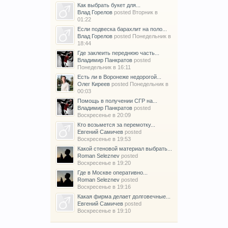
Как выбрать букет для...
Влад Горелов
posted
Вторник в
01:22
Если подвеска барахлит на поло...
Влад Горелов
posted
Понедельник в
18:44
Где заклеить переднюю часть...
Владимир Панкратов
posted
Понедельник в 16:11
Есть ли в Воронеже недорогой...
Олег Киреев
posted
Понедельник в
00:03
Помощь в получении СГР на...
Владимир Панкратов
posted
Воскресенье в 20:09
Кто возьмется за перемотку...
Евгений Самичев
posted
Воскресенье в 19:53
Какой стеновой материал выбрать...
Roman Seleznev
posted
Воскресенье в 19:20
Где в Москве оперативно...
Roman Seleznev
posted
Воскресенье в 19:16
Какая фирма делает долговечные...
Евгений Самичев
posted
Воскресенье в 19:10