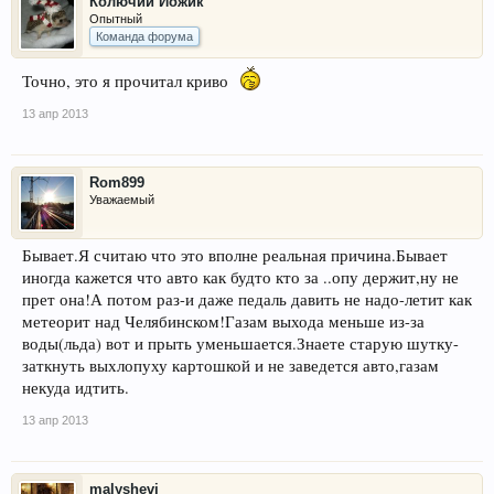
Колючий Йожик
Опытный
Команда форума
Точно, это я прочитал криво
13 апр 2013
Rom899
Уважаемый
Бывает.Я считаю что это вполне реальная причина.Бывает
иногда кажется что авто как будто кто за ..опу держит,ну не
прет она!А потом раз-и даже педаль давить не надо-летит как
метеорит над Челябинском!Газам выхода меньше из-за
воды(льда) вот и прыть уменьшается.Знаете старую шутку-
заткнуть выхлопуху картошкой и не заведется авто,газам
некуда идтить.
13 апр 2013
malyshevj