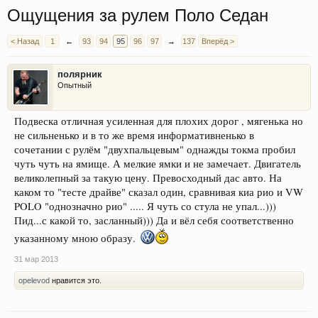
Ощущения за рулем Поло Седан
< Назад
1
←
93
94
95
96
97
→
137
Вперёд >
полярник
Опытный
Подвеска отличная усиленная для плохих дорог , мягенька но
не сильненько и в то же время информативненько в
сочетании с рулём "двухпальцевым" однажды токма пробил
чуть чуть на ямище. А мелкие ямки и не замечает. Двигатель
великолепный за такую цену. Превосходный дас авто. На
каком то "тесте драйве" сказал один, сравнивая киа рио и VW
POLO "однозначно рио" ..... Я чуть со стула не упал...)))
Пид...с какой то, засланный))) Да и вёл себя соответственно
указанному мною образу.
31 мар 2013
opelevod
нравится это.