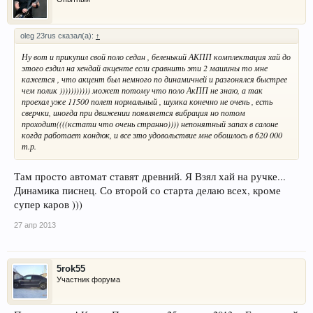
oleg 23rus сказал(а):
↑
Ну вот и прикупил свой поло седан , беленький АКПП комплектация хай до
этого ездил на хендай акценте если сравнить эти 2 машины то мне
кажется , что акцент был немного по динамичней и разгонялся быстрее
чем полик ))))))))))) может потому что поло АкПП не знаю, а так
проехал уже 11500 полет нормальный , шумка конечно не очень , есть
сверчки, иногда при движении появляется вибрация но потом
проходит((((кстати что очень странно)))) непонятный запах в салоне
когда работает кондюк, и все это удовольствие мне обошлось в 620 000
т.р.
Там просто автомат ставят древний. Я Взял хай на ручке...
Динамика писнец. Со второй со старта делаю всех, кроме
супер каров )))
27 апр 2013
5rok55
Участник форума