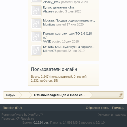
Zlodey_krsk
posted
9 фев 2020
Куплю двигатель cfna
Alexeev
posted
3 фев 2020
Москва. Продам родную подвеску...
Montipnz
posted
17 янв 2020
Продам комплект для ТО 1.6 (110
лс)
VANE
posted
15 дек 2019
КУПЛЮ Крышку/кожух на зеркало...
Nikrom76
posted
22 ноя 2019
Пользователи онлайн
Всего: 2.247 (пользователей: 0, гостей:
2.232, роботов: 15)
Форум
...
Отзывы владельцев о Поло седан (Polo sedan)
Russian (RU)
Обратная связь
Помощь
Forum software by XenForo™
Условия и правила
Перевод:
XF-Russia.ru
Время:
0,1224 сек.
Память:
14,891 МБ
Запросов к БД:
10