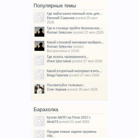
Популярные темы
Где найти качественный гель для...
Евгений Самичев
posted
25 июл
2026
Где в столице пройти безопасное...
Roman Seleznev
posted
22 июл 2026
Какой стеновой материал выбрать...
Roman Seleznev
posted
Воскресенье в 19:20
Где искать проверенного...
Илья Шестаков
posted
27 июл 2026
Какой вторичный материал взять...
Влад Горелов
posted
27 июл 2026
Посоветуйте толковых...
Олег Киреев
posted
28 июл 2026
Барахолка
Куплю АКПП на Поло 2017 г.
Airob73
posted
21 май 2020
Продам новые задние пружины
VW...