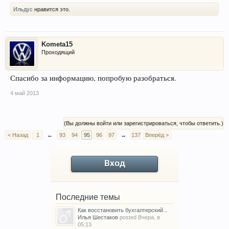
Ильдус
нравится это.
Kometa15
Проходящий
Спасибо за информацию, попробую разобраться.
4 май 2013
(Вы должны войти или зарегистрироваться, чтобы ответить.)
< Назад
1
←
93
94
95
96
97
→
137
Вперёд >
Вход
Последние темы
Как восстановить бухгалтерский...
Илья Шестаков
posted
Вчера, в
05:13