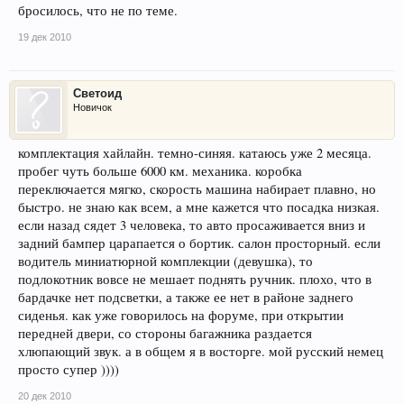
бросилось, что не по теме.
19 дек 2010
Светоид
Новичок
комплектация хайлайн. темно-синяя. катаюсь уже 2 месяца.
пробег чуть больше 6000 км. механика. коробка
переключается мягко, скорость машина набирает плавно, но
быстро. не знаю как всем, а мне кажется что посадка низкая.
если назад сядет 3 человека, то авто просаживается вниз и
задний бампер царапается о бортик. салон просторный. если
водитель миниатюрной комплекции (девушка), то
подлокотник вовсе не мешает поднять ручник. плохо, что в
бардачке нет подсветки, а также ее нет в районе заднего
сиденья. как уже говорилось на форуме, при открытии
передней двери, со стороны багажника раздается
хлюпающий звук. а в общем я в восторге. мой русский немец
просто супер ))))
20 дек 2010