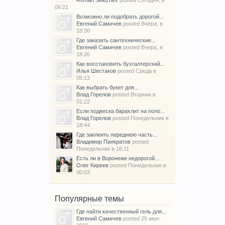
Roman Seleznev
posted
Сегодня, в
06:21
Возможно ли подобрать дорогой...
Евгений Самичев
posted
Вчера, в
18:30
Где заказать сантехнические...
Евгений Самичев
posted
Вчера, в
18:26
Как восстановить бухгалтерский...
Илья Шестаков
posted
Среда в
05:13
Как выбрать букет для...
Влад Горелов
posted
Вторник в
01:22
Если подвеска барахлит на поло...
Влад Горелов
posted
Понедельник в
18:44
Где заклеить переднюю часть...
Владимир Панкратов
posted
Понедельник в 16:11
Есть ли в Воронеже недорогой...
Олег Киреев
posted
Понедельник в
00:03
Популярные темы
Где найти качественный гель для...
Евгений Самичев
posted
25 июл