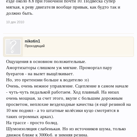
езде около 8.8 при гоночной почти 10. Подвеска супер
мягкая, к реву двигателя вообще привык, как будто так и
должно быть.
10 дек 2010
nikotin1
Проходящий
Ощущения в основном положительные.
Амортизаторы слишком уж мягкие. Проморгал пару
буерагов - на вылет выщёлкивает.
Но, это претензии больше к водителю :о)
Очень, очень нежное управление. Сцепление в самом начале
- чуть-чуть педалькой работаем. Ход плавный. На низах
очень мощная, за счет этого, вкупе с большим дорожным
просветом, неплохие вездеходные качества (я ещё резиной на
10 мм поднял - а то штатные колёсики куцо смотрятся в
таких огромных арках).
На трассе - просто болид.
Шумоизоляция слабенькая. Но из источников шума, только
движок ближе к 3000об. и зимняя резина.