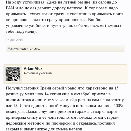
На ходу устойчивая. Даже на летней резине (из салона до
ГАИ и до дома) держит дорогу неплохо. К тормозам надо
привыкать - схватывают сразу, к сцеплению привыкать почти
не пришлось - как то сразу приноровился. Вообще,
управление удобное, и чувствуешь себя человеком (немцы о
тебе подумали).
16 дек 2010
Матиус
нравится это.
ArtamAlex
Активный участник
Получил сегодня Тренд серый урано что характерно на 15
резине (у меня шок 14 купил еще в октябре) приехал в
шиномонтаж а они мне уважаемый,а резина вам не налезит у
вас 15. И это единственный минус в остальном машина 100%
немецкая. Дальше лучше приехал в гараж а створка ворот
примерзла снизу я ее лопатой,потом ломом,потом старым
дедовским методом по пионерски и открылась,поставил
закрыл и шампанское для смыва нервов