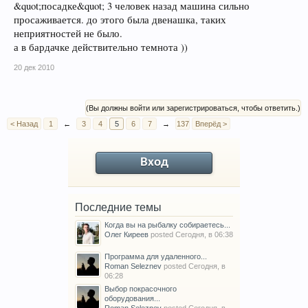
&quot;посадке&quot; 3 человек назад машина сильно
просаживается. до этого была двенашка, таких
неприятностей не было.
а в бардачке действительно темнота ))
20 дек 2010
(Вы должны войти или зарегистрироваться, чтобы ответить.)
< Назад
1
←
3
4
5
6
7
→
137
Вперёд >
Вход
Последние темы
Когда вы на рыбалку собираетесь...
Олег Киреев
posted
Сегодня, в 06:38
Программа для удаленного...
Roman Seleznev
posted
Сегодня, в
06:28
Выбор покрасочного
оборудования...