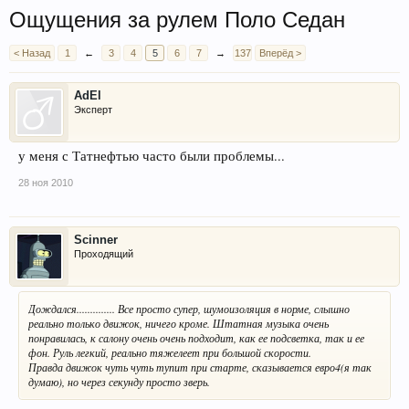
Ощущения за рулем Поло Седан
< Назад
1
←
3
4
5
6
7
→
137
Вперёд >
AdEl
Эксперт
у меня с Татнефтью часто были проблемы...
28 ноя 2010
Scinner
Проходящий
Дождался.............. Все просто супер, шумоизоляция в норме, слышно
реально только движок, ничего кроме. Штатная музыка очень
понравилась, к салону очень очень подходит, как ее подсветка, так и ее
фон. Руль легкий, реально тяжелеет при большой скорости.
Правда движок чуть чуть тупит при старте, сказывается евро4(я так
думаю), но через секунду просто зверь.