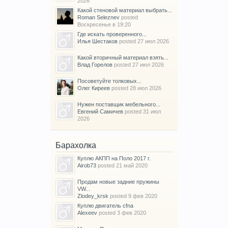
2026
Какой стеновой материал выбрать...
Roman Seleznev
posted
Воскресенье в 19:20
Где искать проверенного...
Илья Шестаков
posted
27 июл 2026
Какой вторичный материал взять...
Влад Горелов
posted
27 июл 2026
Посоветуйте толковых...
Олег Киреев
posted
28 июл 2026
Нужен поставщик мебельного...
Евгений Самичев
posted
31 июл
2026
Барахолка
Куплю АКПП на Поло 2017 г.
Airob73
posted
21 май 2020
Продам новые задние пружины
VW...
Zlodey_krsk
posted
9 фев 2020
Куплю двигатель cfna
Alexeev
posted
3 фев 2020