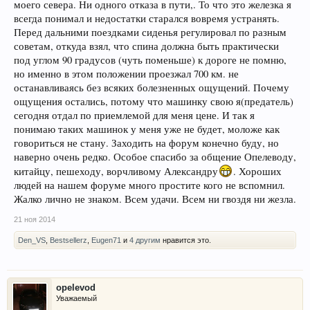
моего севера. Ни одного отказа в пути,. То что это железка я
всегда понимал и недостатки старался вовремя устранять.
Перед дальними поездками сиденья регулировал по разным
советам, откуда взял, что спина должна быть практически
под углом 90 градусов (чуть поменьше) к дороге не помню,
но именно в этом положении проезжал 700 км. не
останавливаясь без всяких болезненных ощущений. Почему
ощущения остались, потому что машинку свою я(предатель)
сегодня отдал по приемлемой для меня цене. И так я
понимаю таких машинок у меня уже не будет, моложе как
говориться не стану. Заходить на форум конечно буду, но
наверно очень редко. Особое спасибо за общение Опелеводу,
китайцу, пешеходу, ворчливому Александру
. Хороших
людей на нашем форуме много простите кого не вспомнил.
Жалко лично не знаком. Всем удачи. Всем ни гвоздя ни жезла.
21 ноя 2014
Den_VS
,
Bestsellerz
,
Eugen71
и
4 другим
нравится это.
opelevod
Уважаемый