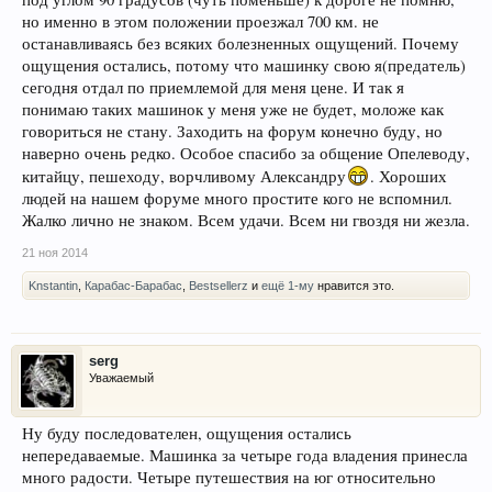
но именно в этом положении проезжал 700 км. не
останавливаясь без всяких болезненных ощущений. Почему
ощущения остались, потому что машинку свою я(предатель)
сегодня отдал по приемлемой для меня цене. И так я
понимаю таких машинок у меня уже не будет, моложе как
говориться не стану. Заходить на форум конечно буду, но
наверно очень редко. Особое спасибо за общение Опелеводу,
китайцу, пешеходу, ворчливому Александру
. Хороших
людей на нашем форуме много простите кого не вспомнил.
Жалко лично не знаком. Всем удачи. Всем ни гвоздя ни жезла.
21 ноя 2014
Knstantin
,
Карабас-Барабас
,
Bestsellerz
и
ещё 1-му
нравится это.
serg
Уважаемый
Ну буду последователен, ощущения остались
непередаваемые. Машинка за четыре года владения принесла
много радости. Четыре путешествия на юг относительно