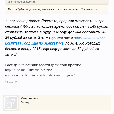
Vinchensoo сказал(а):
↑
Бензин будет дорожать, как сильно- пока не понятно. Ставьте газ.
"...
согласно данным Росстата, средняя стоимость литра
бензина АИ-95 в настоящее время составляет 35,43 рубля,
стоимость топлива в будущем году должна составить 38-
39 рублей за литр. Это — гораздо ниже
прогнозов членов
комитета Госдумы по энергетике
, по мнению которых
бензин к концу 2015 года подорожает до 50 рублей за
литр..."
Рост цен на бензин: власти дали свой прогноз
http://auto.mail.ru/article/52985-
rost_cen_na_benzin_vlasti_dali_svoi_prognoz/
22 ноя 2014
Vinchensoo
Эксперт