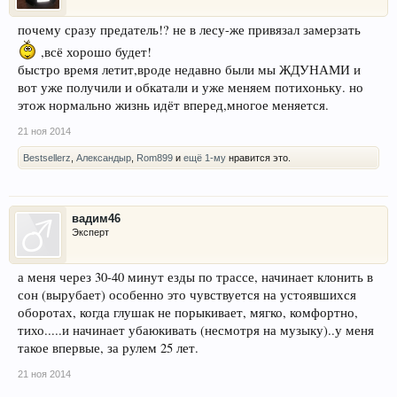
почему сразу предатель!? не в лесу-же привязал замерзать
,всё хорошо будет!
быстро время летит,вроде недавно были мы ЖДУНАМИ и
вот уже получили и обкатали и уже меняем потихоньку. но
этож нормально жизнь идёт вперед,многое меняется.
21 ноя 2014
Bestsellerz
,
Александыр
,
Rom899
и
ещё 1-му
нравится это.
вадим46
Эксперт
а меня через 30-40 минут езды по трассе, начинает клонить в
сон (вырубает) особенно это чувствуется на устоявшихся
оборотах, когда глушак не порыкивает, мягко, комфортно,
тихо.....и начинает убаюкивать (несмотря на музыку)..у меня
такое впервые, за рулем 25 лет.
21 ноя 2014