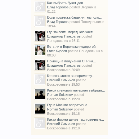
Как выбрать букет для...
Влад Горелов
posted
Вторник в
01:22
Если подвеска барахлит на поло...
Влад Горелов
posted
Понедельник в
18:44
Где заклеить переднюю часть...
Владимир Панкратов
posted
Понедельник в 16:11
Есть ли в Воронеже недорогой...
Олег Киреев
posted
Понедельник в
00:03
Помощь в получении СГР на...
Владимир Панкратов
posted
Воскресенье в 20:09
Кто возьмется за перемотку...
Евгений Самичев
posted
Воскресенье в 19:53
Какой стеновой материал выбрать...
Roman Seleznev
posted
Воскресенье в 19:20
Где в Москве оперативно...
Roman Seleznev
posted
Воскресенье в 19:16
Какая фирма делает долговечные...
Евгений Самичев
posted
Воскресенье в 19:10