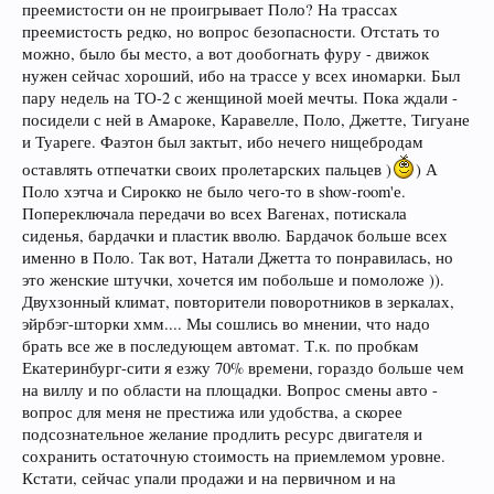
преемистости он не проигрывает Поло? На трассах
моя и привиредливость оказывают влияние !!! Шутка. Два дня листал
инет, Киа-Церато меня заинтересовал. Почесал репку и решил, что и
преемистость редко, но вопрос безопасности. Отстать то
Церато и Солирис- изделия всё же для молодых и горячих !!! Мой удел -
можно, было бы место, а вот дообогнать фуру - движок
размеренность и спокуха, что во внешнем виде, что по движению!
нужен сейчас хороший, ибо на трассе у всех иномарки. Был
Лжетта и Круз, мои варианты. Осталось за малым, продать Поло!!
пару недель на ТО-2 с женщиной моей мечты. Пока ждали -
Один покупатель пару раз приходил, уехал на север (работать) обещал
отзвониться. Обьявления пока не давал ни в газету ни в инет. Пока ходят
посидели с ней в Амароке, Каравелле, Поло, Джетте, Тигуане
по знакомству и по соседски. Что то грустно стало.
и Туареге. Фаэтон был зактыт, ибо нечего нищебродам
оставлять отпечатки своих пролетарских пальцев )
) А
Поло хэтча и Сирокко не было чего-то в show-room'е.
Попереключала передачи во всех Вагенах, потискала
сиденья, бардачки и пластик вволю. Бардачок больше всех
именно в Поло. Так вот, Натали Джетта то понравилась, но
это женские штучки, хочется им побольше и помоложе )).
Двухзонный климат, повторители поворотников в зеркалах,
эйрбэг-шторки хмм.... Мы сошлись во мнении, что надо
брать все же в последующем автомат. Т.к. по пробкам
Екатеринбург-сити я езжу 70% времени, гораздо больше чем
на виллу и по области на площадки. Вопрос смены авто -
вопрос для меня не престижа или удобства, а скорее
подсознательное желание продлить ресурс двигателя и
сохранить остаточную стоимость на приемлемом уровне.
Кстати, сейчас упали продажи и на первичном и на