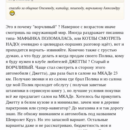
спасибо за общение Опелеводу, китайцу, пешеходу, ворчливому Александру
.
Это я почему "ворчливый" ? Наверное с возрастом иначе
смотришь на окружающий мир. Иногда раздражает писанина
типа- МАФЫНКА ПОЛОМАЛАСЬ, или КОТЛЫ СМОТРЕТЬ
НАДО( очевидно о цилиндрах-поршнях разговор идёт), вот и
приходится ворчать- извиняйте. Конечно также с грустью
думаю, а что буду делать я когда продам своего Полика, кому
я буду нужен в клубе любителей ДЖЕТТЫ ? Старый и
ВОРЧЛИВЫЙ. Чаще стал смотреть в сторону этого
автомобиля ( Джетта), два раза был в салоне на МКАДе 23
км. Получаю звонки и из салона где брал Полика и из салона
где мой Полик проходит обслугу ( получая заветные
штампики в сервисную книгу ), но лучшие условия покупки
всё же предлагает салон на МКАДе. Хотелось бы прикупить
Джетту в белом кузове и в минималке, зачем мне в деревне
парктроник или супер-навигатор? До магазина я и так дорогу
знаю. Не обхожу вниманием и автомобиль под названием
Шевролет Круз. Но это запасной вариант. Остальные
варианты даже и не рассматриваю, бюджетность моя и