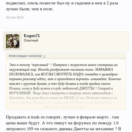
подвески), опель пожесче был ну и сидения в нем в 2 раза
лучше были, чем в поло.
22 ноя 2014
Eugen71
Опытный
Александыр сказал(а):
↑
Это я почему "ворчливый" ? Наверное с возрастом иначе смотришь на
окружающий мир. Иногда раздражает писанина типа- МАФЫНКА
ПОЛОМАЛАСЬ, или КОТЛЫ СМОТРЕТЬ НАДО( очевидно о цилиндрах-
поршнях разговор идёт), вот и приходится ворчать- извиняйте. Конечно
также с грустью думаю, а что буду делать я когда продам своего
Полика, кому я буду нужен в клубе любителей ДЖЕТТЫ ? Старый и
ВОРЧЛИВЫЙ. Чаще стал смотреть в сторону этого автомобиля (
Джетта), два раза был в салоне на МКАДе 23 км. Получаю звонки и из
салона где брал Полика и из салона где мой Полик проходит обслугу (
Нажмите, чтобы раскрыть...
получая заветные штампики в сервисную книгу ), но лучшие условия
покупки всё же предлагает салон на МКАДе. Хотелось бы прикупить
Джетту в белом кузове и в минималке, зачем мне в деревне парктроник
Продавать в trade-in говорят, лучше в феврале-марте , там
или супер-навигатор? До магазина я и так дорогу знаю. Не обхожу
цены выше будут. А что пишут на форумах по поводу 1.6
вниманием и автомобиль под названием Шевролет Круз. Но это запасной
литрового 105-ти сильного движка Джетты на механике ? В
вариант. Остальные варианты даже и не рассматриваю, бюджетность