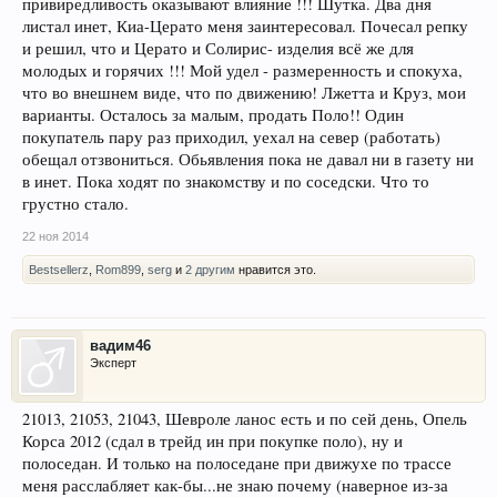
привиредливость оказывают влияние !!! Шутка. Два дня
листал инет, Киа-Церато меня заинтересовал. Почесал репку
и решил, что и Церато и Солирис- изделия всё же для
молодых и горячих !!! Мой удел - размеренность и спокуха,
что во внешнем виде, что по движению! Лжетта и Круз, мои
варианты. Осталось за малым, продать Поло!! Один
покупатель пару раз приходил, уехал на север (работать)
обещал отзвониться. Обьявления пока не давал ни в газету ни
в инет. Пока ходят по знакомству и по соседски. Что то
грустно стало.
22 ноя 2014
Bestsellerz
,
Rom899
,
serg
и
2 другим
нравится это.
вадим46
Эксперт
21013, 21053, 21043, Шевроле ланос есть и по сей день, Опель
Корса 2012 (сдал в трейд ин при покупке поло), ну и
полоседан. И только на полоседане при движухе по трассе
меня расслабляет как-бы...не знаю почему (наверное из-за