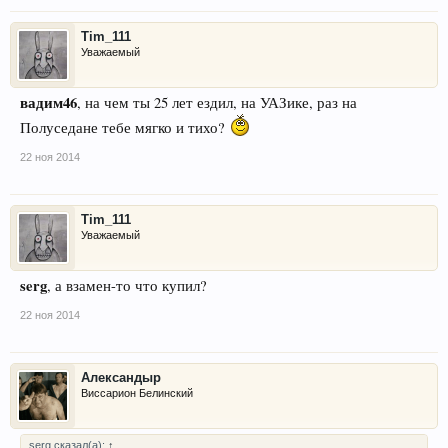
Tim_111
Уважаемый
вадим46
, на чем ты 25 лет ездил, на УАЗике, раз на
Полуседане тебе мягко и тихо?
22 ноя 2014
Tim_111
Уважаемый
serg
, а взамен-то что купил?
22 ноя 2014
Александыр
Виссарион Белинский
serg сказал(а):
↑