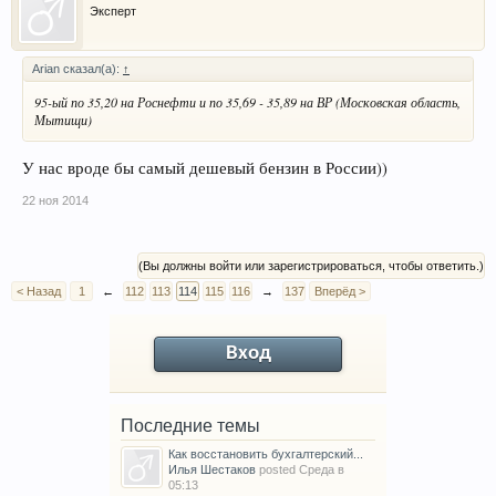
Эксперт
Arian сказал(а):
↑
95-ый по 35,20 на Роснефти и по 35,69 - 35,89 на ВР (Московская область,
Мытищи)
У нас вроде бы самый дешевый бензин в России))
22 ноя 2014
(Вы должны войти или зарегистрироваться, чтобы ответить.)
< Назад
1
←
112
113
114
115
116
→
137
Вперёд >
Вход
Последние темы
Как восстановить бухгалтерский...
Илья Шестаков
posted
Среда в
05:13