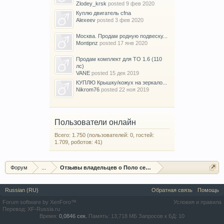
Zlodey_krsk
posted
9 фев 2020
Куплю двигатель cfna
Alexeev
posted
3 фев 2020
Москва. Продам родную подвеску...
Montipnz
posted
17 янв 2020
Продам комплект для ТО 1.6 (110
лс)
VANE
posted
15 дек 2019
КУПЛЮ Крышку/кожух на зеркало...
Nikrom76
posted
22 ноя 2019
Пользователи онлайн
Всего: 1.750 (пользователей: 0, гостей:
1.709, роботов: 41)
Форум
...
Отзывы владельцев о Поло седан (Polo sedan)
Russian (RU)
Обратная связь
Помощь
Forum software by XenForo™
Условия и правила
Перевод:
XF-Russia.ru
Время:
0,0846 сек.
Память:
13,718 МБ
Запросов к БД:
10