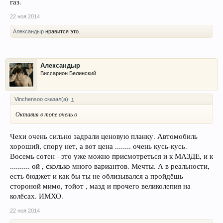
газ.
22 ноя 2014
Александыр
нравится это.
Александыр
Виссарион Белинский
Vinchensoo сказал(а):
↑
Октавия в топе очень о
Чехи очень сильно задрали ценовую планку. Автомобиль
хороший, спору нет, а вот цена ........ очень кусь-кусь.
Восемь сотен - это уже можно присмотреться и к МАЗДЕ, и к
.......... ой , сколько много вариантов. Мечты. А в реальности,
есть бюджет и как бы ты не облизывался а пройдёшь
стороной мимо, тойот , мазд и прочего великолепия на
колёсах. ИМХО.
22 ноя 2014