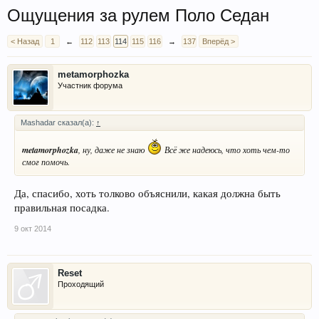
Ощущения за рулем Поло Седан
< Назад
1
←
112
113
114
115
116
→
137
Вперёд >
metamorphozka
Участник форума
Mashadar сказал(а):
↑
metamorphozka
, ну, даже не знаю
Всё же надеюсь, что хоть чем-то
смог помочь.
Да, спасибо, хоть толково объяснили, какая должна быть
правильная посадка.
9 окт 2014
Reset
Проходящий