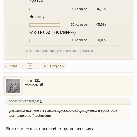
Кулаки
9 голосов
16,4%
Не вожу
25 голосов
45,5%
ключ на 32 =) (балонник)
0 голосов
0,0%
Можно выбрать сразу несколько вариантов.
< Назад
1
2
3
4
Вперёд >
Tim_111
Уважаемый
opelevod сказал(а):
↑
резиновая пуля,хоть и с мет\стружкой деформируется и просто не
расчитана на "пробивание"
Вот из местных новостей о происшествиях: