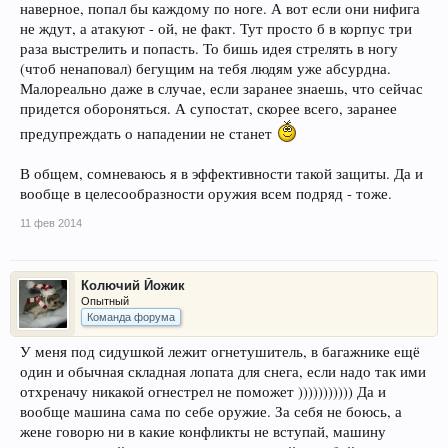
наверное, попал бы каждому по ноге. А вот если они нифига
не ждут, а атакуют - ой, не факт. Тут просто б в корпус три
раза выстрелить и попасть. То бишь идея стрелять в ногу
(чтоб ненаповал) бегущим на тебя людям уже абсурдна.
Малореально даже в случае, если заранее знаешь, что сейчас
придется обороняться. А супостат, скорее всего, заранее
предупреждать о нападении не станет
В общем, сомневаюсь я в эффективности такой защиты. Да и
вообще в целесообразности оружия всем подряд - тоже.
11 фев 2014
Колючий Йожик
Опытный
Команда форума
У меня под сидушкой лежит огнетушитель, в багажнике ещё
один и обычная складная лопата для снега, если надо так ими
отхреначу никакой огнестрел не поможет ))))))))))) Да и
вообще машина сама по себе оружие. За себя не боюсь, а
жене говорю ни в какие конфликты не вступай, машину