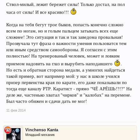
Ствол-милый, лежит бережет силы! Только достал, на пол
часа от силы! И все красиво!!!
Когда на тебя бегут трое быков, попасть конечно сложно
всем по ногам, но и голым пальцем затыкать всех еще
сложнее! Это ситуация и так и так заведома провальная!
Прозвучала тут фраза о важности умения пользоватся тем
или иным средством самообороны. Я согласен с этим
полностью! На тренерованый человек, может и ловким
приемом надовить на глаз и вырубить наподавшего
.
Но есть и обратная сторона медали, а умногих найдеться
такой пример, вот например мой: у нас в школе учился
призер первенства края по карате, его даже показывали по
тогда еще каналу РТР. Каратист - прямо "ЧЁ АРЁШЬ!?!?" На
деле же, частенько хватал "чирков" и "калобах" на перемене.
Был часто обижен и сдачи дать не мог!
11 фев 2014
Vinchenso Kanta
Младший механик