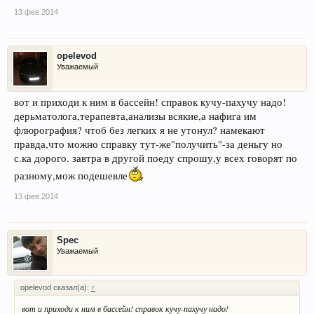
13 фев 2014
opelevod
Уважаемый
вот и приходи к ним в бассейн! справок кучу-пахучу надо!
дерьматолога,терапевта,анализы всякие,а нафига им
флюрография? чтоб без легких я не утонул? намекают
правда,что можно справку тут-же"получить"-за деньгу но
с.ка дорого. завтра в другой поеду спрошу,у всех говорят по
разному,мож подешевле
13 фев 2014
Spec
Уважаемый
opelevod сказал(а):
↑
вот и приходи к ним в бассейн! справок кучу-пахучу надо!