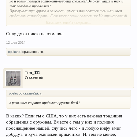
но и голым пальцем затыкать всех еще сложнее! Это ситуация и так и
так заведома провальная!
Прозвучала тут фраза о важности умения пользоватся тем или иным
средством самообороны. Я согласен с этим полностью! На тренерованый
человек, может и ловким приемом надовить на глаз и вырубить
Нажмите, чтобы раскрыть...
наподавшего
.
Но есть и обратная сторона медали, а умногих найдеться такой пример,
Силу духа никто не отменял.
вот например мой: у нас в школе учился призер первенства края по
карате, его даже показывали по тогда еще каналу РТР. Каратист -
12 фев 2014
прямо "ЧЁ АРЁШЬ!?!?" На деле же, частенько хватал "чирков" и
opelevod
нравится это.
"калобах" на перемене. Был часто обижен и сдачи дать не мог!
Tim_111
Уважаемый
opelevod сказал(а):
↑
в развитых странах продажа оружия-бред?
В каких? Если ты о США, то у них есть вековая традиция
обращения с оружием. Вместе с тем у них и полиция
пооснащеннее нашей, случись чего - и любую инфу вмиг
добудут, и куча экипажей примчится. И, тем не менее,