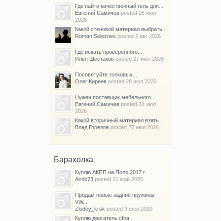
Где найти качественный гель для...
Евгений Самичев
posted
25 июл
2026
Какой стеновой материал выбрать...
Roman Seleznev
posted
2 авг 2026
Где искать проверенного...
Илья Шестаков
posted
27 июл 2026
Посоветуйте толковых...
Олег Киреев
posted
28 июл 2026
Нужен поставщик мебельного...
Евгений Самичев
posted
31 июл
2026
Какой вторичный материал взять...
Влад Горелов
posted
27 июл 2026
Барахолка
Куплю АКПП на Поло 2017 г.
Airob73
posted
21 май 2020
Продам новые задние пружины
VW...
Zlodey_krsk
posted
9 фев 2020
Куплю двигатель cfna