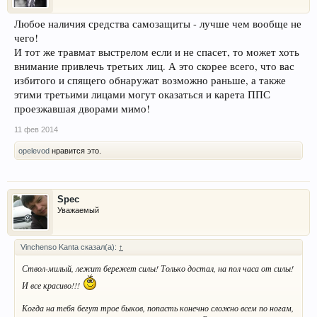
Любое наличия средства самозащиты - лучше чем вообще не
чего!
И тот же травмат выстрелом если и не спасет, то может хоть
внимание привлечь третьих лиц. А это скорее всего, что вас
избитого и спящего обнаружат возможно раньше, а также
этими третьими лицами могут оказаться и карета ППС
проезжавшая дворами мимо!
11 фев 2014
opelevod
нравится это.
Spec
Уважаемый
Vinchenso Kanta сказал(а):
↑
Ствол-милый, лежит бережет силы! Только достал, на пол часа от силы!
И все красиво!!!
Когда на тебя бегут трое быков, попасть конечно сложно всем по ногам,