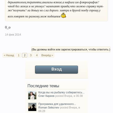
дерьматолога,терапевта,анализы всякие,а нафига им флюрография?
чтоб без легких я не утонул? намекают правда,что можно справку тут-
же"получить"-за деньгу но с.ка дорого. завтра в другой поеду спрошу,у
всех говорят по разному,мож подешевле
0_о
14 фев 2014
(Вы должны войти или зарегистрироваться, чтобы ответить.)
< Назад
1
2
3
4
Вперёд >
Вход
Последние темы
Когда вы на рыбалку собираетесь...
Олег Киреев
posted
Вчера, в 06:38
Программа для удаленного...
Roman Seleznev
posted
Вчера, в
06:28