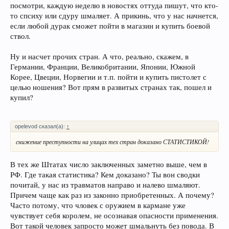
посмотри, каждую неделю в новостях оттуда пишут, что кто-
то спсиху или сдуру шмаляет. А прикинь, что у нас начнется,
если любой дурак сможет пойти в магазин и купить боевой
ствол.
Ну и насчет прочих стран. А что, реально, скажем, в
Германии, Франции, Великобритании, Японии, Южной
Корее, Цвеции, Норвегии и т.п. пойти и купить пистолет с
целью ношения? Вот прям в развитых странах так, пошел и
купил?
opelevod сказал(а):
↑
снижение преступности на улицах тех стран доказано СТАТИСТИКОЙ!
В тех же Штатах число заключенных заметно выше, чем в
РФ. Где такая статистика? Кем доказано? Ты вон сводки
почитай, у нас из травматов направо и налево шмаляют.
Причем чаще как раз из законно приобретенных. А почему?
Часто потому, что чловек с оружием в кармане уже
чувствует себя королем, не осознавая опасности применения.
Вот такой человек запросто может шмальнуть без повода. В