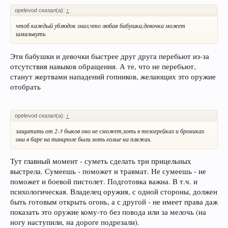
opelevod сказал(а):
↑
чтоб каждый ублюдок знал,что любая бабушка,девочка может
шмальнуть
Эти бабушки и девочки быстрее друг друга перебьют из-за
отсутствия навыков обращения. А те, что не перебьют,
станут жертвами нападений гопников, желающих это оружие
отобрать
opelevod сказал(а):
↑
защитить от 2-3 быков оно не сможет,хоть в телогрейках и брониках
они в баре на танцполе были хоть голые на пляжах.
Тут главный момент - суметь сделать три прицельных
выстрела. Сумеешь - поможет и травмат. Не сумеешь - не
поможет и боевой пистолет. Подготовка важна. В т.ч. и
психологическая. Владелец оружия, с одной стороны, должен
быть готовым открыть огонь, а с другой - не имеет права даж
показать это оружие кому-то без повода или за мелочь (на
ногу наступили, на дороге подрезали).