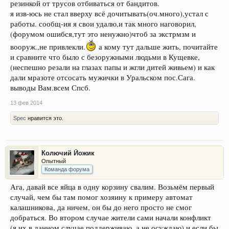
резинкой от трусов отбиваться от бандитов.
я изв-юсь не стал вверху всё дочитывать(оч.много),устал с
работы. сообщ-ия я свои удалю,и так много наговорил,
(форумом ошибся,тут это ненужно)чтоб за экстрмзм и
вооруж.,не привлекли.
а кому тут дальше жить, почитайте
и сравните что было с безоружными людьми в Кущевке,
(неспешно резали на глазах папы и жгли дитей живьем) и как
дали мразоте отсосать мужички в Уральском пос.Сага.
выводы Вам.всем Спсб.
13 фев 2014
Spec
нравится это.
Колючий Йожик
Опытный
Команда форума
Ага, давай все яйца в одну корзину свалим. Возьмём первый
случай, чем бы там помог хозяину к примеру автомат
калашникова, да ничем, он бы до него просто не смог
добраться. Во втором случае жители сами начали конфликт
(я их в данном случае поддерживаю, а не осуждаю) и если бы