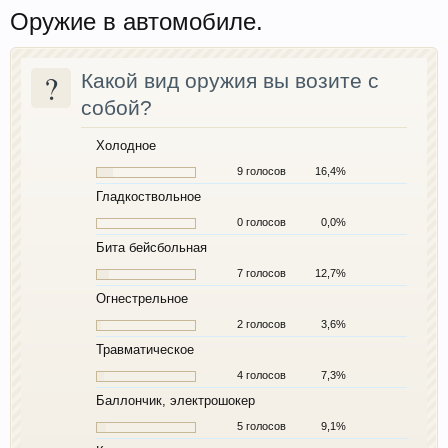
Оружие в автомобиле.
?
Какой вид оружия вы возите с
собой?
Холодное
9 голосов
16,4%
Гладкоствольное
0 голосов
0,0%
Бита бейсбольная
7 голосов
12,7%
Огнестрельное
2 голосов
3,6%
Травматическое
4 голосов
7,3%
Баллончик, электрошокер
5 голосов
9,1%