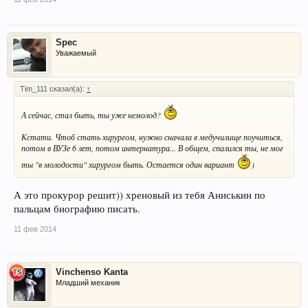
Spec
Уважаемый
Tim_111 сказал(а):
↑
А сейчас, стал быть, ты уже немолод?
Кстати. Чтоб стать хирургом, нужно сначала в медучилище поучиться,
потом в ВУЗе 6 лет, потом интернатура... В общем, спалился ты, не мог
ты "в молодости" хирургом быть. Остается один вариант
)
А это прокурор решит)) хреновый из тебя Аниськин по
пальцам биографию писать.
11 фев 2014
Vinchenso Kanta
Младший механик