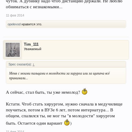
чуток. А дубинку надо чтоб дистанцию держали. Не люблю
обниматься с незнакомыми...
11 фев 2014
opelevod
нравится это.
Tim_111
Уважаемый
Spec сказал(а):
↑
Меня с моими пальцами в молодости за хирурга или за щипача всё
принимали...
А сейчас, стал быть, ты уже немолод?
Кстати. Чтоб стать хирургом, нужно сначала в медучилище
поучиться, потом в ВУЗе 6 лет, потом интернатура... В
общем, спалился ты, не мог ты "в молодости" хирургом
быть. Остается один вариант
)
11 фев 2014