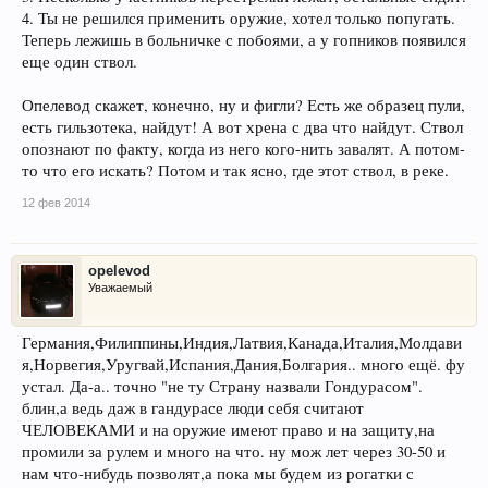
4. Ты не решился применить оружие, хотел только попугать.
Теперь лежишь в больничке с побоями, а у гопников появился
еще один ствол.
Опелевод скажет, конечно, ну и фигли? Есть же образец пули,
есть гильзотека, найдут! А вот хрена с два что найдут. Ствол
опознают по факту, когда из него кого-нить завалят. А потом-
то что его искать? Потом и так ясно, где этот ствол, в реке.
12 фев 2014
opelevod
Уважаемый
Германия,Филиппины,Индия,Латвия,Канада,Италия,Молдави
я,Норвегия,Уругвай,Испания,Дания,Болгария.. много ещё. фу
устал. Да-а.. точно "не ту Страну назвали Гондурасом".
блин,а ведь даж в гандурасе люди себя считают
ЧЕЛОВЕКАМИ и на оружие имеют право и на защиту,на
промили за рулем и много на что. ну мож лет через 30-50 и
нам что-нибудь позволят,а пока мы будем из рогатки с