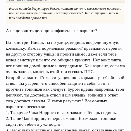
Когда на тебя бегут трое быков, попасть конечно сложно всем по ногам,
но и голым пальцем затыкать всех еще сложнее! Это ситуация и так и
так заведома провальная!
А не доводить дело до конфликта - не вариант?
Вот смотри. Идешь ты по улице, видишь впереди шумную
компашку. Какова нормальная реакция? правильно, перейти
на другую сторону улицы и пройти мимо, даже если тебе
вслед свистнут или что-то обидное крикнут. Нет конфликта,
все пришли домой целые и невредимые. Как вариант, если уж
очень задело, можешь отойти и вызвать ППС.
Второй вариант. ТА же ситуация, но в кармане у тебя боевой
ствол. Ты уверен, что способен защитить себя, а то и
проучить гопников как следует, буром идешь напролом, тебя
цепляют, ты достаешь ствол и шмаляешь, гопники в ответ
тож достают стволы. И каков результат? Возможных
вариантов несколько:
1. Ты круче Чака Норриса и всех завалил. Теперь сидишь.
2. Ты не Чак Норрис, теперь лежишь. Возможно, гопники
сидят, но тебе-то уже пофиг
3. Несколько участников перестрелки лежат, остальные сидят.