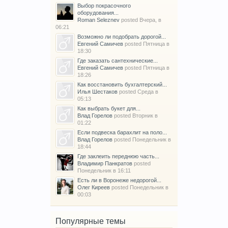
Выбор покрасочного
оборудования...
Roman Seleznev
posted
Вчера, в
06:21
Возможно ли подобрать дорогой...
Евгений Самичев
posted
Пятница в
18:30
Где заказать сантехнические...
Евгений Самичев
posted
Пятница в
18:26
Как восстановить бухгалтерский...
Илья Шестаков
posted
Среда в
05:13
Как выбрать букет для...
Влад Горелов
posted
Вторник в
01:22
Если подвеска барахлит на поло...
Влад Горелов
posted
Понедельник в
18:44
Где заклеить переднюю часть...
Владимир Панкратов
posted
Понедельник в 16:11
Есть ли в Воронеже недорогой...
Олег Киреев
posted
Понедельник в
00:03
Популярные темы