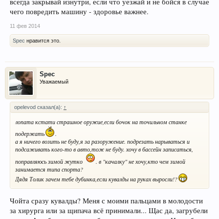
всегда закрывай изнутри, если что уезжай и не бойся в случае
чего повредить машину - здоровье важнее.
11 фев 2014
Spec
нравится это.
Spec
Уважаемый
opelevod сказал(а):
↑
лопата кстати страшное оружие,если бочок на точильном станке
подержать
.
а я ничего возить не буду,я за разоружение. подрезать нарываться и
подсаживать кого-то в авто,тож не буду. хочу в бассейн записаться,
поправляюсь зимой жутко
. в "качалку" не хочу,кто чем зимой
занимается типа спорта?
Дядя Толик зачем тебе дубинка,если кувалды на руках выросли!?
Чойта сразу кувалды? Меня с моими пальцами в молодости
за хирурга или за щипача всё принимали... Щас да, загрубели