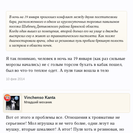
В ночь на 19 января произошел конфликт между двумя посетителями
бара, расположенного в одном из круглосуточных торговых павильонов
поселка Шибенец Дятьковского района Брянской области.
Когда один вышел из помещения, второй догнал его на улице и дважды
выстрелил ему в живот из травматического пистолета. Как позже
диагностировали врачи, одна из резиновых пуль пробила брюшную полость
и застряла в области почек.
Я так понимаю, человек в ночь на 19 января (как раз сильные
морозы начались) не с голым торсом бухать в кабак пошел,
был во что-то теплое одет. А пуля таки вошла в тело
10 фев 2014
Vinchenso Kanta
Младший механик
Вот от этого и проблемы все. Отношения к тровматике не
серьезное! Мол игрушка и не чего болие, одни лезут на
мушку, вторые шмаляют! А итог! Пуля хоть и резиновая, но