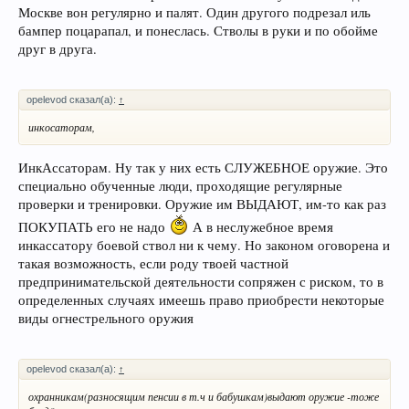
Москве вон регулярно и палят. Один другого подрезал иль
бампер поцарапал, и понеслась. Стволы в руки и по обойме
друг в друга.
opelevod сказал(а):
↑
инкосаторам,
ИнкАссаторам. Ну так у них есть СЛУЖЕБНОЕ оружие. Это
специально обученные люди, проходящие регулярные
проверки и тренировки. Оружие им ВЫДАЮТ, им-то как раз
ПОКУПАТЬ его не надо
А в неслужебное время
инкассатору боевой ствол ни к чему. Но законом оговорена и
такая возможность, если роду твоей частной
предпринимательской деятельности сопряжен с риском, то в
определенных случаях имеешь право приобрести некоторые
виды огнестрельного оружия
opelevod сказал(а):
↑
охранникам(разносящим пенсии в т.ч и бабушкам)выдают оружие -тоже