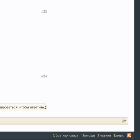
#33
#34
рироваться, чтобы ответить.)
Обратная связь
Помощь
Главная
Вверх