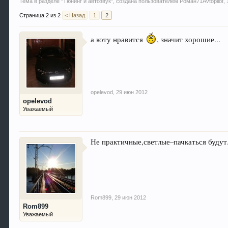
Тема в разделе "
Тюнинг и автозвук
", создана пользователем
Роман71Avtopilot
,
Страница 2 из 2
< Назад
1
2
а коту нравится
, значит хорошие...
opelevod
,
29 июн 2012
opelevod
Уважаемый
Не практичные,светлые–пачкаться будут
Rom899
,
29 июн 2012
Rom899
Уважаемый