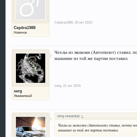
Серёга1988
,
20 окт 2015
Серёга1988
Новичок
Чехлы из экокожи (Автопилот) ставил, п
машинке из той же партии поставил.
serg
,
21 окт 2015
serg
Уважаемый
serg сказал(а):
↑
Чехлы из экокожи (Автопилот) ставил, почти чет
машинке из той же партии поставил.