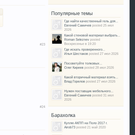
Популярные темы
Где найти качественный гель для...
Евгений Самичев
posted
25 июл
2026
Какой стеновой материал выбрать...
Roman Seleznev
posted
Воскресенье в 19:20
#23
Где искать проверенного...
Илья Шестаков
posted
27 июл 2026
Посоветуйте толковых...
Олег Киреев
posted
28 июл 2026
Какой вторичный материал взять...
Влад Горелов
posted
27 июл 2026
Нужен поставщик мебельного...
Евгений Самичев
posted
31 июл
2026
#24
Барахолка
Куплю АКПП на Поло 2017 г.
Airob73
posted
21 май 2020