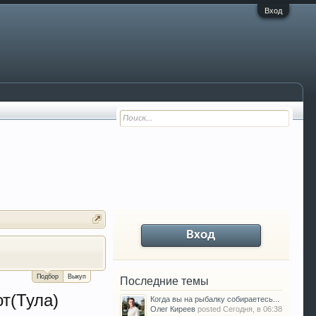
Вход
Вход
За сколько можно продать Ваш VW P
Подбор
Выкуп
Последние темы
т(Тула)
Когда вы на рыбалку собираетесь...
Олег Киреев
posted
Сегодня, в 06:38