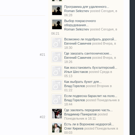
Программа для удаленного...
Roman Seleznev
posted
Сегодня, в
06:28
Выбор покрасочного
оборудования...
Roman Seleznev
posted
Сегодня, в
06:21
Возможно ли подобрать дорогой...
Евгений Самичев
posted
Вчера, в
18:30
Где заказать сантехнические...
#21
Евгений Самичев
posted
Вчера, в
18:26
Как восстановить бухгалтерский...
Илья Шестаков
posted
Среда в
05:13
Как выбрать букет для...
Влад Горелов
posted
Вторник в
01:22
Если подвеска барахлит на поло...
Влад Горелов
posted
Понедельник в
18:44
Где заклеить переднюю часть...
Владимир Панкратов
posted
#22
Понедельник в 16:11
Есть ли в Воронеже недорогой...
Олег Киреев
posted
Понедельник в
00:03