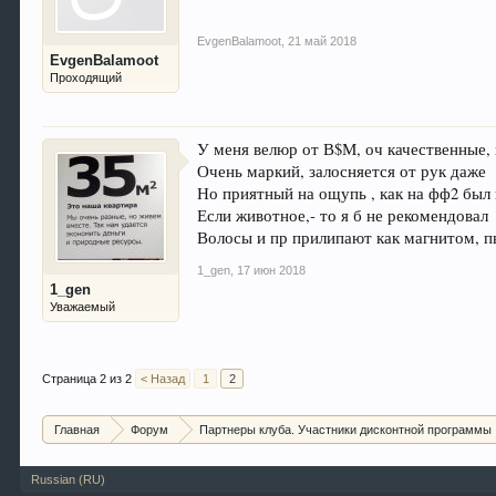
EvgenBalamoot
,
21 май 2018
EvgenBalamoot
Проходящий
У меня велюр от В$М, оч качественные,
Очень маркий, залосняется от рук даже
Но приятный на ощупь , как на фф2 был 
Если животное,- то я б не рекомендовал
Волосы и пр прилипают как магнитом, п
1_gen
,
17 июн 2018
1_gen
Уважаемый
Страница 2 из 2
< Назад
1
2
Главная
Форум
Партнеры клуба. Участники дисконтной программы
Russian (RU)