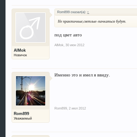
Rom899 сказал(а):
↑
Не практичные,светлые–пачкаться будут.
под цвет авто
AlMok
,
30 июн 2012
AlMok
Новичок
Именно это и имел я ввиду.
Rom899
,
2 июл 2012
Rom899
Уважаемый