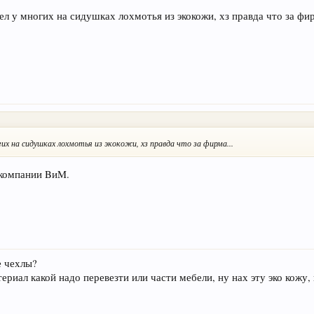
ел у многих на сидушках лохмотья из экокожи, хз правда что за фир
гих на сидушках лохмотья из экокожи, хз правда что за фирма...
 компании BиM.
е чехлы?
ериал какой надо перевезти или части мебели, ну нах эту эко кожу