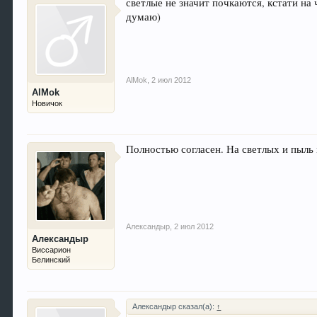
светлые не значит почкаются, кстати на 
думаю)
AlMok
,
2 июл 2012
AlMok
Новичок
Полностью согласен. На светлых и пыль 
Александыр
,
2 июл 2012
Александыр
Виссарион
Белинский
Александыр сказал(а):
↑