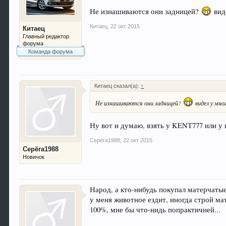
Не изнашиваются они задницей?
вид
Китаец
,
22 окт 2015
Китаец
Главный редактор
форума
Команда форума
Китаец сказал(а):
↑
Не изнашиваются они задницей?
видел у мно
Ну вот и думаю, взять у KENT777 или у
Серёга1988
,
22 окт 2015
Серёга1988
Новичок
Народ, а кто-нибудь покупал матерчаты
у меня животное ездит, иногда строй мат
100%, мне бы что-нидь попрактичней...