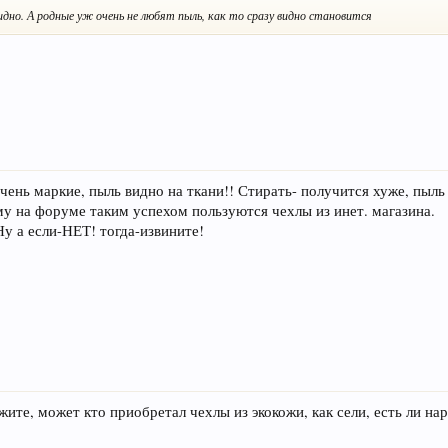
идно. А родные уж очень не любят пыль, как то сразу видно становится
очень маркие, пыль видно на ткани!! Стирать- получится хуже, пыль
му на форуме таким успехом пользуются чехлы из инет. магазина.
Ну а если-НЕТ! тогда-извините!
жите, может кто приобретал чехлы из экокожи, как сели, есть ли нар