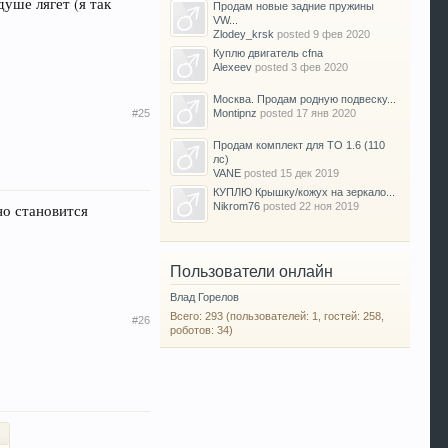
душе лягет (я так
Продам новые задние пружины
VW...
Zlodey_krsk
posted
9 фев 2020
Куплю двигатель cfna
Alexeev
posted
3 фев 2020
Москва. Продам родную подвеску...
#25
Montipnz
posted
17 янв 2020
Продам комплект для ТО 1.6 (110
лс)
VANE
posted
15 дек 2019
КУПЛЮ Крышку/кожух на зеркало...
Nikrom76
posted
22 ноя 2019
но становится
Пользователи онлайн
Влад Горелов
Всего: 293 (пользователей: 1, гостей: 258,
#26
роботов: 34)