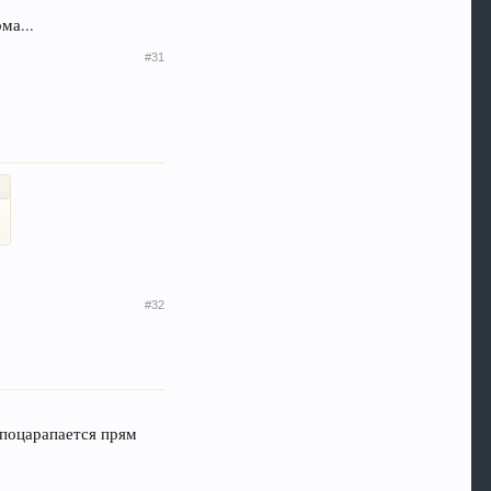
ма...
#31
#32
, поцарапается прям