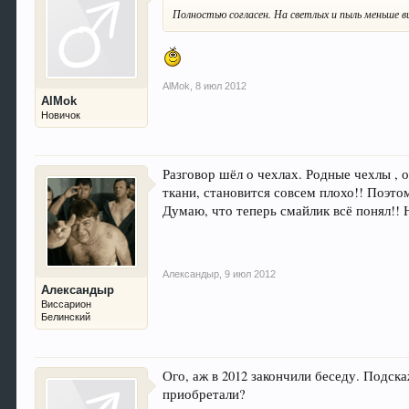
Полностью согласен. На светлых и пыль меньше в
AlMok
,
8 июл 2012
AlMok
Новичок
Разговор шёл о чехлах. Родные чехлы , 
ткани, становится совсем плохо!! Поэто
Думаю, что теперь смайлик всё понял!! 
Александыр
,
9 июл 2012
Александыр
Виссарион
Белинский
Ого, аж в 2012 закончили беседу. Подска
приобретали?