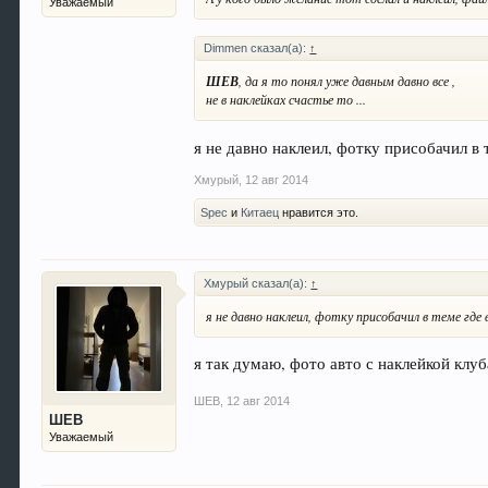
Уважаемый
Dimmen сказал(а):
↑
ШЕВ
, да я то понял уже давным давно все ,
не в наклейках счастье то ...
я не давно наклеил, фотку присобачил в 
Хмурый
,
12 авг 2014
Spec
и
Китаец
нравится это.
Хмурый сказал(а):
↑
я не давно наклеил, фотку присобачил в теме где 
я так думаю, фото авто с наклейкой клуб
ШЕВ
,
12 авг 2014
ШЕВ
Уважаемый