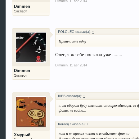
Dimmen
,
11 авг 2014
Dimmen
Эксперт
POLOLEG сказал(а):
↑
Пришли мне одну
Олег, я ж тебе посылал уже ........
Dimmen
,
11 авг 2014
Dimmen
Эксперт
ШЕВ сказал(а):
↑
я, на оборот буду снимать, смотрю единицы, из 
фото, не видно...
Китаец сказал(а):
↑
так и не просил никто выкладывать фотки
Хмурый
А у кого было желание тот сделал и наклеил, файл