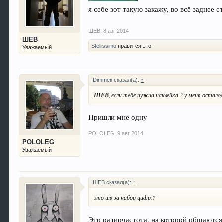
я себе вот такую закажу, во всё заднее с
ШЕВ
,
8 авг 2014
ШЕВ
Stellissimo
нравится это.
Уважаемый
Dimmen сказал(а):
↑
ШЕВ
, если тебе нужна наклейка ? у меня остало
Пришли мне одну
POLOLEG
,
9 авг 2014
POLOLEG
Уважаемый
ШЕВ сказал(а):
↑
это шо за набор цифр.?
Это радиочастота, на которой общаются