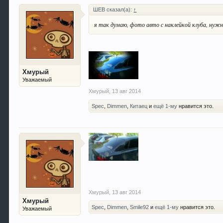
ШЕВ сказал(а):
↑
я так думаю, фото авто с наклейкой клуба, нужн
Хмурый
Уважаемый
Хмурый
,
13 авг 2014
Spec
,
Dimmen
,
Китаец
и
ещё 1-му
нравится это.
Хмурый
,
13 авг 2014
Хмурый
Spec
,
Dimmen
,
Smile92
и
ещё 1-му
нравится это.
Уважаемый