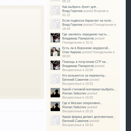
05:13
Как выбрать букет для...
Влад Горелов
posted
Вторник в
01:22
Если подвеска барахлит на поло...
Влад Горелов
posted
Понедельник в
18:44
Где заклеить переднюю часть...
Владимир Панкратов
posted
Понедельник в 16:11
Есть ли в Воронеже недорогой...
Олег Киреев
posted
Понедельник в
00:03
Помощь в получении СГР на...
Владимир Панкратов
posted
Воскресенье в 20:09
Кто возьмется за перемотку...
Евгений Самичев
posted
Воскресенье в 19:53
Какой стеновой материал выбрать...
Roman Seleznev
posted
Воскресенье в 19:20
Где в Москве оперативно...
Roman Seleznev
posted
Воскресенье в 19:16
Какая фирма делает долговечные...
Евгений Самичев
posted
Воскресенье в 19:10