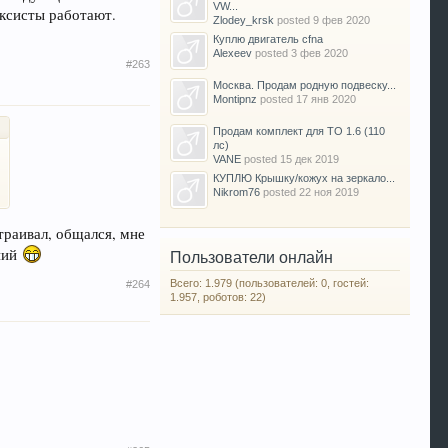
VW...
аксисты работают.
Zlodey_krsk
posted
9 фев 2020
Куплю двигатель cfna
Alexeev
posted
3 фев 2020
#263
Москва. Продам родную подвеску...
Montipnz
posted
17 янв 2020
Продам комплект для ТО 1.6 (110
лс)
VANE
posted
15 дек 2019
КУПЛЮ Крышку/кожух на зеркало...
Nikrom76
posted
22 ноя 2019
страивал, общался, мне
вний
Пользователи онлайн
Всего: 1.979 (пользователей: 0, гостей:
#264
1.957, роботов: 22)