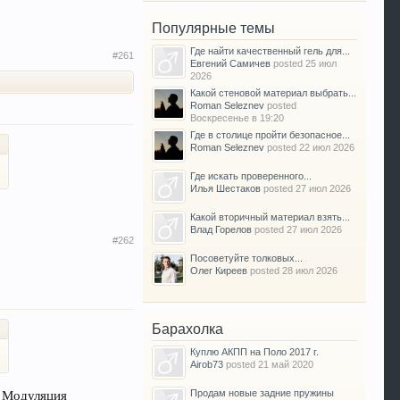
Популярные темы
Где найти качественный гель для...
#261
Евгений Самичев
posted
25 июл
2026
Какой стеновой материал выбрать...
Roman Seleznev
posted
Воскресенье в 19:20
Где в столице пройти безопасное...
Roman Seleznev
posted
22 июл 2026
Где искать проверенного...
Илья Шестаков
posted
27 июл 2026
Какой вторичный материал взять...
Влад Горелов
posted
27 июл 2026
#262
Посоветуйте толковых...
Олег Киреев
posted
28 июл 2026
Барахолка
Куплю АКПП на Поло 2017 г.
Airob73
posted
21 май 2020
. Модуляция
Продам новые задние пружины