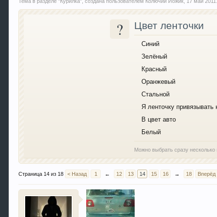
Тема в разделе "
Курилка
", создана пользователем
Колючий Йожик
,
17 май 2011
?
Цвет ленточки
Синий
Зелёный
Красный
Оранжевый
Стальной
Я ленточку привязывать 
В цвет авто
Белый
Можно выбрать сразу несколько 
Страница 14 из 18
< Назад
1
←
12
13
14
15
16
→
18
Вперёд