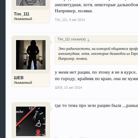
амплитудная, хотя, некоторые дальнобои
Например, поляки.
Tim_111
Уважаемый
Tim_111
,
9 авг 2014
Tim_111 сказал(а):
↑
Это радиочастота, на которой общаются профес
амплитудная, хотя, некоторые дальнобои из Ев
Например, поляки.
у меня нет рации, по этому я не в курсе
по городу, крайняк по краю, она не нужн
ШЕВ
Уважаемый
ШЕВ
,
10 авг 2014
где то тема про зело рацию была ,,,рань