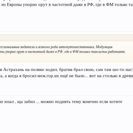
 из Европы упорно орут в частотной даже в РФ, где в ФМ только т
сиональные водители и всякого рода автопутешественники. Модуляция
ропы упорно орут в частотной даже в РФ, где в ФМ только таксисты работают.
, в Астрахань на полике ходил, братик брал свою, сам там шо-то на
а, а когда я бросил меж.гор.их ещё не было... вот на столько я дре
ше юзал , ща забил ... можно поднять тему конечно если хотите