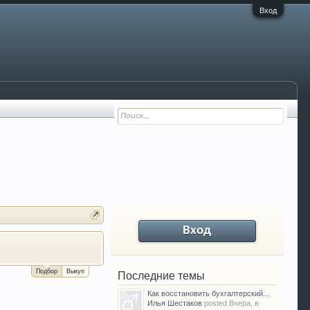
Вход
Вход
За сколько можно продать Ваш VW P
Подбор
Выкуп
Последние темы
Как восстановить бухгалтерский...
Илья Шестаков
posted
Вчера, в