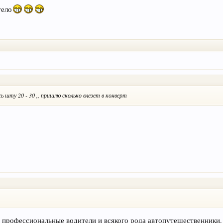
тело
сь шту 20 - 30 ,, пришлю сколько влезет в конверт
 профессиональные водители и всякого рода автопутешественники