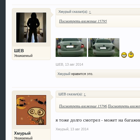
Хмурый сказал(а):
↑
Посмотреть вложение 15795
ШЕВ
Уважаемый
ШЕВ
,
13 авг 2014
Хмурый
нравится это.
ШЕВ сказал(а):
↑
Посмотреть вложение 15796
Посмотреть вложе
я тоже долго смотрел - может на багажни
Хмурый
,
13 авг 2014
Хмурый
Уважаемый