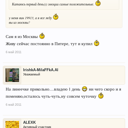
Катаюсь первый день))) эмоции самые положительные.
у меня вин 19913, а я все жду
вы из москвы?
Сам я из Москвы
Живу сейчас постоянно в Питере, тут и купил
6 май 2011
IrishkA-MilaFFkA.Al
Уважаемый
На линеечке прикольно....владею 1 день
ни чего скоро и я
поменяю,осталось чуть-чуть,ну совсем чуточку
6 май 2011
ALEXK
Активный участник