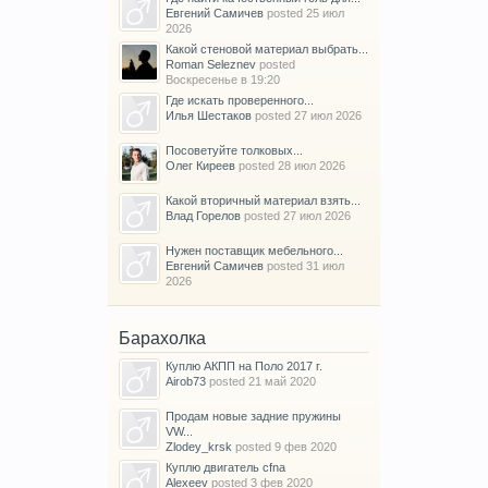
Евгений Самичев
posted
25 июл
2026
Какой стеновой материал выбрать...
Roman Seleznev
posted
Воскресенье в 19:20
Где искать проверенного...
Илья Шестаков
posted
27 июл 2026
Посоветуйте толковых...
Олег Киреев
posted
28 июл 2026
Какой вторичный материал взять...
Влад Горелов
posted
27 июл 2026
Нужен поставщик мебельного...
Евгений Самичев
posted
31 июл
2026
Барахолка
Куплю АКПП на Поло 2017 г.
Airob73
posted
21 май 2020
Продам новые задние пружины
VW...
Zlodey_krsk
posted
9 фев 2020
Куплю двигатель cfna
Alexeev
posted
3 фев 2020