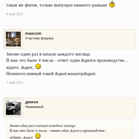
такая же фигня, только выпущен намного раньше
6 май 2011
maxcom
Участник форума
Звоню один раз в начале каждого месяца.
В мае это было 4 числа - ответ один &quot;в производстве...
ждите..&quot;
Немногословный такой &quot;манагер&quot;
7 май 2011
димон
Уважаемый
Звоню один раз в начале каждого месяца.
В мае это было 4 числа - ответ один &quot;в производстве...
ждите..&quot;