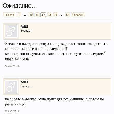
Ожидание...
< Назад
1
←
10
11
12
13
14
→
57
Вперёд >
AdEl
Эксперт
Бесит это ожидаине, когда менеджер постоянно говорит, что
машина в москве на распределении!!!
кто недавно получил, скажите плиз, какие у вас последние 5
цифр вин кода
5 май 2011
AdEl
Эксперт
на складе в москве. куда приходят все машины, а потом по
регионам рф
5 май 2011