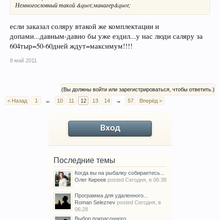
Немногословный такой &quot;манагер&quot;
если заказал соляру втакой же комплектации и
допами...давным-давно бы уже ездил...у нас люди саляру за
604тыр=50-60дней ждут=максимум!!!!
8 май 2011
(Вы должны войти или зарегистрироваться, чтобы ответить.)
< Назад
1
←
10
11
12
13
14
→
57
Вперёд >
Вход
Последние темы
Когда вы на рыбалку собираетесь...
Олег Киреев
posted
Сегодня, в 06:38
Программа для удаленного...
Roman Seleznev
posted
Сегодня, в
06:28
Выбор покрасочного