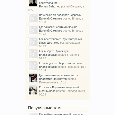
оборудования...
Roman Seleznev
posted
Сегодня, в
06:21
Возможно ли подобрать дорогой...
Евгений Самичев
posted
Вчера, в
18:30
Где заказать сантехнические...
Евгений Самичев
posted
Вчера, в
18:26
Как восстановить бухгалтерский...
Илья Шестаков
posted
Среда в
05:13
Как выбрать букет для...
Влад Горелов
posted
Вторник в
01:22
Если подвеска барахлит на поло...
Влад Горелов
posted
Понедельник в
18:44
Где заклеить переднюю часть...
Владимир Панкратов
posted
Понедельник в 16:11
Есть ли в Воронеже недорогой...
Олег Киреев
posted
Понедельник в
00:03
Популярные темы
Где найти качественный гель для...