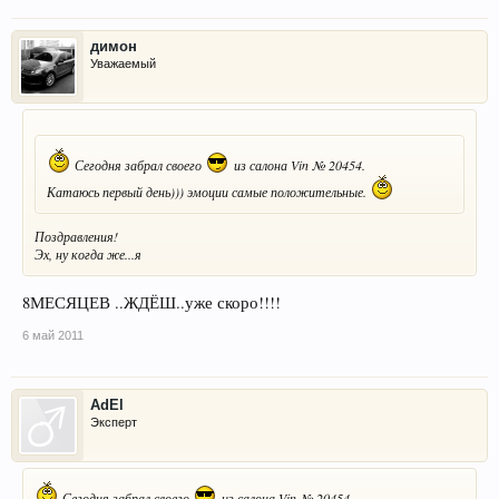
димон
Уважаемый
Сегодня забрал своего
из салона Vin № 20454.
Катаюсь первый день))) эмоции самые положительные.
Поздравления!
Эх, ну когда же...я
8МЕСЯЦЕВ ..ЖДЁШ..уже скоро!!!!
6 май 2011
AdEl
Эксперт
Сегодня забрал своего
из салона Vin № 20454.