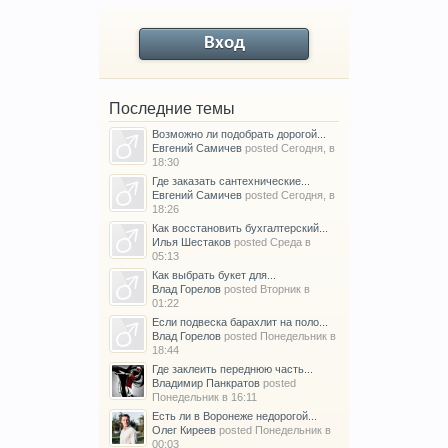
Вход
О ценах на новинку производитель сообщит в июне 2015 года.
Последние темы
Возможно ли подобрать дорогой...
Евгений Самичев
posted
Сегодня, в
18:30
Где заказать сантехнические...
Евгений Самичев
posted
Сегодня, в
18:26
Как восстановить бухгалтерский...
Илья Шестаков
posted
Среда в
05:13
Как выбрать букет для...
Влад Горелов
posted
Вторник в
01:22
Если подвеска барахлит на поло...
Влад Горелов
posted
Понедельник в
18:44
Где заклеить переднюю часть...
Владимир Панкратов
posted
Понедельник в 16:11
Есть ли в Воронеже недорогой...
Олег Киреев
posted
Понедельник в
00:03