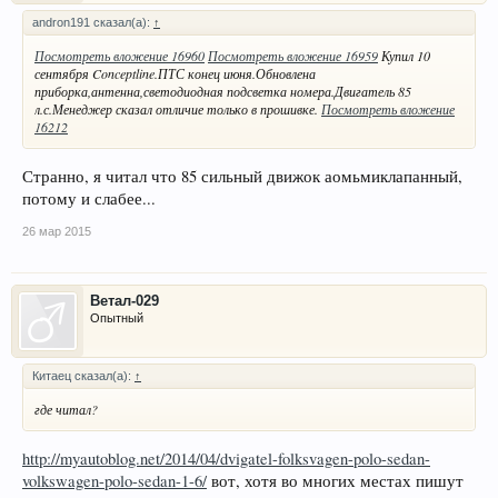
andron191 сказал(а):
↑
Посмотреть вложение 16960
Посмотреть вложение 16959
Купил 10
сентября Conceptline.ПТС конец июня.Обновлена
приборка,антенна,светодиодная подсветка номера.Двигатель 85
л.с.Менеджер сказал отличие только в прошивке.
Посмотреть вложение
16212
Странно, я читал что 85 сильный движок аомьмиклапанный,
потому и слабее...
26 мар 2015
Ветал-029
Опытный
Китаец сказал(а):
↑
где читал?
http://myautoblog.net/2014/04/dvigatel-folksvagen-polo-sedan-
volkswagen-polo-sedan-1-6/
вот, хотя во многих местах пишут