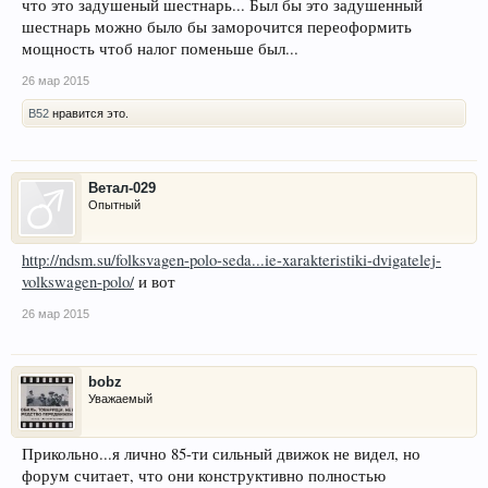
что это задушеный шестнарь... Был бы это задушенный
шестнарь можно было бы заморочится переоформить
мощность чтоб налог поменьше был...
26 мар 2015
B52
нравится это.
Ветал-029
Опытный
http://ndsm.su/folksvagen-polo-seda...ie-xarakteristiki-dvigatelej-
volkswagen-polo/
и вот
26 мар 2015
bobz
Уважаемый
Прикольно...я лично 85-ти сильный движок не видел, но
форум считает, что они конструктивно полностью