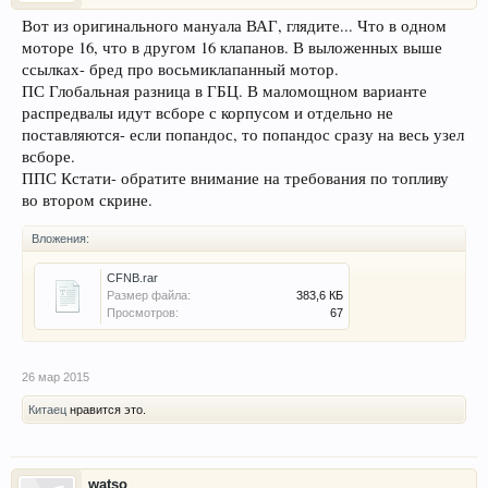
Вот из оригинального мануала ВАГ, глядите... Что в одном
моторе 16, что в другом 16 клапанов. В выложенных выше
ссылках- бред про восьмиклапанный мотор.
ПС Глобальная разница в ГБЦ. В маломощном варианте
распредвалы идут всборе с корпусом и отдельно не
поставляются- если попандос, то попандос сразу на весь узел
всборе.
ППС Кстати- обратите внимание на требования по топливу
во втором скрине.
Вложения:
CFNB.rar
Размер файла:
383,6 КБ
Просмотров:
67
26 мар 2015
Китаец
нравится это.
watso