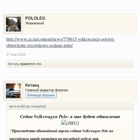
POLOLEG
Уважаемый
http://www.zr.ru/content/news/770615-volkswagen-gotovit-
obnovlenie-rossijskogo-sedana-polo/
27 мар 2015
Китаец
нравится это.
Китаец
Главный редактор форума
Команда форума
авто.мэйл.ру сказал(а):
Седан Volkswagen Polo: в мае будет обновление
"Производство обновлённой версии седана Volkswagen Polo на
российском заводе начнётся на последней неделе мая