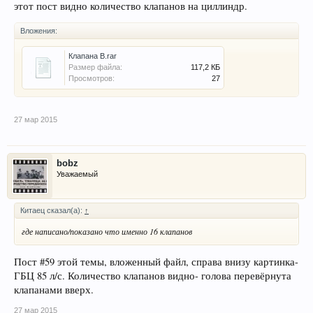
этот пост видно количество клапанов на циллиндр.
Вложения:
Клапана В.rar
Размер файла:
117,2 КБ
Просмотров:
27
27 мар 2015
bobz
Уважаемый
Китаец сказал(а):
↑
где написано/показано что именно 16 клапанов
Пост #59 этой темы, вложенный файл, справа внизу картинка-
ГБЦ 85 л/с. Количество клапанов видно- голова перевёрнута
клапанами вверх.
27 мар 2015