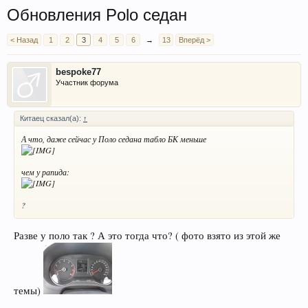
Обновления Polo седан
< Назад
1
2
3
4
5
6
→
13
Вперёд >
bespoke77
Участник форума
Китаец сказал(а):
↑
А что, даже сейчас у Поло седана табло БК меньше
чем у рапида:
?
Разве у поло так ? А это тогда что? ( фото взято из этой же
темы)