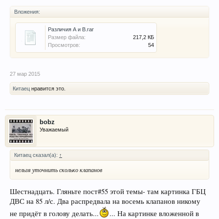
Вложения:
Различия А и В.rar
Размер файла:
217,2 КБ
Просмотров:
54
27 мар 2015
Китаец
нравится это.
bobz
Уважаемый
Китаец сказал(а):
↑
нельзя уточнить сколько клапанов
Шестнадцать. Гляньте пост#55 этой темы- там картинка ГБЦ
ДВС на 85 л/с. Два распредвала на восемь клапанов никому
не придёт в голову делать...
... На картинке вложенной в