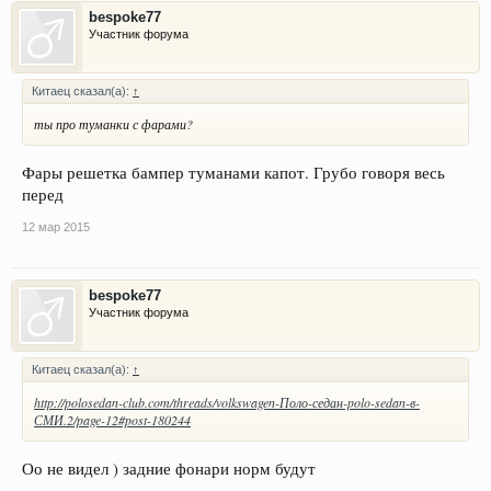
bespoke77
Участник форума
Китаец сказал(а):
↑
ты про туманки с фарами?
Фары решетка бампер туманами капот. Грубо говоря весь
перед
12 мар 2015
bespoke77
Участник форума
Китаец сказал(а):
↑
http://polosedan-club.com/threads/volkswagen-Поло-седан-polo-sedan-в-
СМИ.2/page-12#post-180244
Оо не видел ) задние фонари норм будут