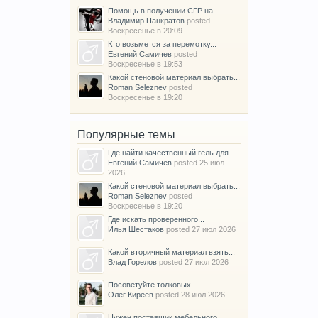
Помощь в получении СГР на...
Владимир Панкратов
posted
Воскресенье в 20:09
Кто возьмется за перемотку...
Евгений Самичев
posted
Воскресенье в 19:53
Какой стеновой материал выбрать...
Roman Seleznev
posted
Воскресенье в 19:20
Популярные темы
Где найти качественный гель для...
Евгений Самичев
posted
25 июл
2026
Какой стеновой материал выбрать...
Roman Seleznev
posted
Воскресенье в 19:20
Где искать проверенного...
Илья Шестаков
posted
27 июл 2026
Какой вторичный материал взять...
Влад Горелов
posted
27 июл 2026
Посоветуйте толковых...
Олег Киреев
posted
28 июл 2026
Нужен поставщик мебельного...