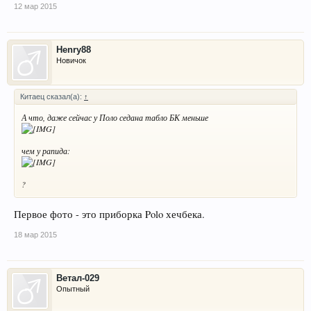
12 мар 2015
Henry88
Новичок
Китаец сказал(а):
↑
А что, даже сейчас у Поло седана табло БК меньше
чем у рапида:
?
Первое фото - это приборка Polo хечбека.
18 мар 2015
Ветал-029
Опытный