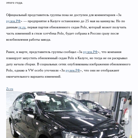
этого года.
Официальный представитель группы пока не доступен для комментариев «За
рулем.РФ
» — предприятие в Калуге остановлено до 25 мая на каникулы. Но по
данным
rg.ru
, первая партия обновленного седан Polo, который может получить
часть изменений в стиле хэтчбека Polo, будет собрана в России сразу после
возобновления работы завода.
Ранее, в марте, представитель группы сообщал «За
рулем.РФ
», что компания
планирует запустить обновленный седан Polo в Калуге, но тогда не он раскрывал
дату начала сборки. В социальных сетях опубликованы изображения обновленного
Polo, однако в VW особо уточнили «За
рулем.РФ
», что они не отображают
окончательного варианта изменений.
Zr.ru