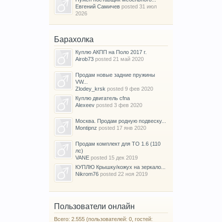
Евгений Самичев
posted
31 июл
2026
Барахолка
Куплю АКПП на Поло 2017 г.
Airob73
posted
21 май 2020
Продам новые задние пружины
VW...
Zlodey_krsk
posted
9 фев 2020
Куплю двигатель cfna
Alexeev
posted
3 фев 2020
Москва. Продам родную подвеску...
Montipnz
posted
17 янв 2020
Продам комплект для ТО 1.6 (110
лс)
VANE
posted
15 дек 2019
КУПЛЮ Крышку/кожух на зеркало...
Nikrom76
posted
22 ноя 2019
Пользователи онлайн
Всего: 2.555 (пользователей: 0, гостей: