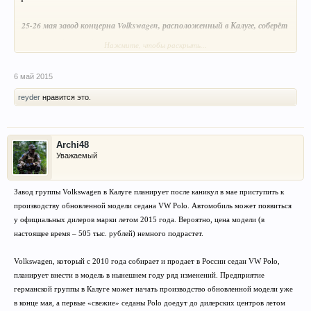
25-26 мая завод концерна Volkswagen, расположенный в Калуге, соберёт
последние дорестайлинговые машины, после чего стартует уже
Нажмите, чтобы раскрыть...
производство обновлённого седана. Об этом интернет-изданию
Carexpo
сообщил
источник на предприятии.
6 май 2015
reyder
нравится это.
В настоящий момент по обходным технологиям собраны 15
обновлённых седанов, которые отправлены на испытания и в продажу
не пойдут. В свою очередь, товарные экземпляры появятся у дилеров не
Archi48
Уважаемый
раньше июня.
Сообщается, что результатом рестайлинга станут иные бамперы и
Завод группы Volkswagen в Калуге планирует после каникул в мае приступить к
противотуманные фары, которые сделают Polo немного похожим на
производству обновленной модели седана VW Polo. Автомобиль может появиться
у официальных дилеров марки летом 2015 года. Вероятно, цена модели (в
старшую «Джетту». В дорогих исполнениях появятся новый руль и
настоящее время – 505 тыс. рублей) немного подрастет.
хромированные вставки. Обновится ли техника, не сообщается.
"
Volkswagen, который с 2010 года собирает и продает в России седан VW Polo,
планирует внести в модель в нынешнем году ряд изменений. Предприятие
германской группы в Калуге может начать производство обновленной модели уже
в конце мая, а первые «свежие» седаны Polo доедут до дилерских центров летом