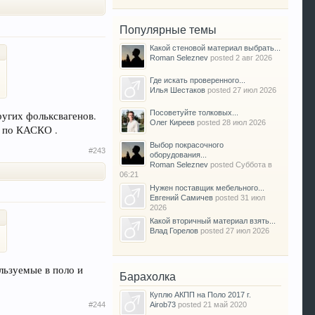
Популярные темы
Какой стеновой материал выбрать...
Roman Seleznev
posted
2 авг 2026
Где искать проверенного...
Илья Шестаков
posted
27 июл 2026
Посоветуйте толковых...
ругих фольксвагенов.
Олег Киреев
posted
28 июл 2026
ть по КАСКО .
Выбор покрасочного
#243
оборудования...
Roman Seleznev
posted
Суббота в
06:21
Нужен поставщик мебельного...
Евгений Самичев
posted
31 июл
2026
Какой вторичный материал взять...
Влад Горелов
posted
27 июл 2026
льзуемые в поло и
Барахолка
Куплю АКПП на Поло 2017 г.
#244
Airob73
posted
21 май 2020