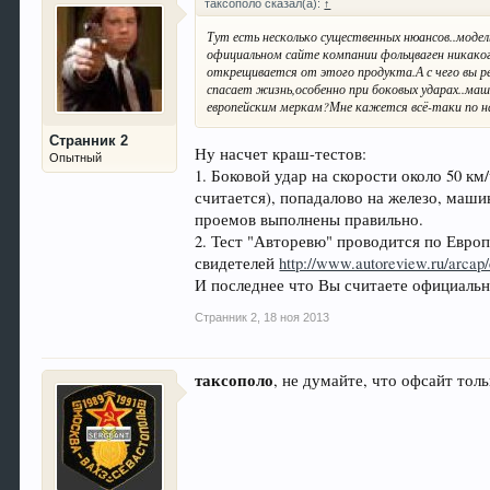
таксополо сказал(а):
↑
Тут есть несколько существенных нюансов..модел
официальном сайте компании фольцваген никакого
открещивается от этого продукта.А с чего вы р
спасает жизнь,особенно при боковых ударах..маш
европейским меркам?Мне кажется всё-таки по н
Странник 2
Ну насчет краш-тестов:
Опытный
1. Боковой удар на скорости около 50 км
считается), попадалово на железо, маши
проемов выполнены правильно.
2. Тест "Авторевю" проводится по Евро
свидетелей
http://www.autoreview.ru/arcap
И последнее что Вы считаете официальн
Странник 2
,
18 ноя 2013
таксополо
, не думайте, что офсайт тол