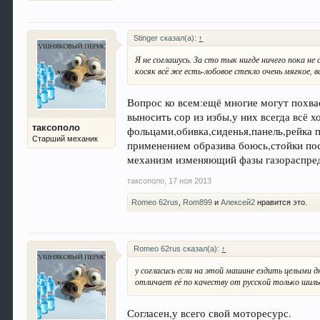
Stinger сказал(а):
↑
Я не соглашусь. За сто тык нигде ничего пока не
косяк всё же есть-лобовое стекло очень мягкое, в
Вопрос ко всем:ещё многие могут похвас
выносить сор из избы,у них всегда всё 
таксополо
фольцами,обивка,сиденья,панель,рейка п
Старший механик
применением образива боюсь,стойки пос
механизм изменяющий фазы газораспред
таксополо
,
17 ноя 2013
Romeo 62rus
,
Rom899
и
Алексей2
нравится это.
Romeo 62rus сказал(а):
↑
у согласись если на этой машине ездить целыми 
отличает её по качеству от русской только шиль
Согласен,у всего свой моторесурс.