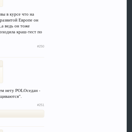
вы в курсе что на
 развитой Европе он
,а ведь он тоже
оходила краш-тест по
#250
нем нету POLOседан -
ещиваются".
#251