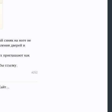
ый синяк на ноге не
иления дверей и
ых приглашают как
бы ссылку.
#252
айт...