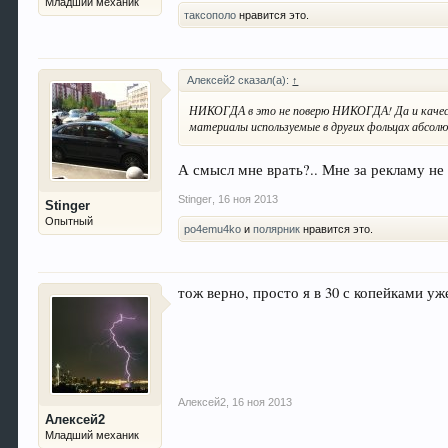
Младший механик
таксополо
нравится это.
Алексей2 сказал(а):
↑
НИКОГДА в это не поверю НИКОГДА! Да и качест
материалы используемые в других фольцах абсолю
А смысл мне врать?.. Мне за рекламу не 
Stinger
,
16 ноя 2013
Stinger
Опытный
po4emu4ko
и
полярник
нравится это.
тож верно, просто я в 30 с копейками у
Алексей2
,
16 ноя 2013
Алексей2
Младший механик