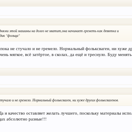
 днями этой машины на долго не хватит,она начинает греметь как девятка и
дик "фольца"
о пока не стучало и не гремело. Нормальный фольксваген, ни хуже д
чень мягкое, всё затёртое, в сколах, да ещё и треснуло. Буду меня
стучало и не гремело. Нормальный фольксваген, ни хуже других фольксвагенов.
и качество оставляет желать лучшего, поскольку материалы испо
ах абсолютно разные!!!