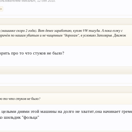
 пользователем
Михалыч
,
12 сен 2010
.
 >
у (машинке скоро 2 года). Вот денег заработаю, куплю VW тигуАн. А пока езжу с
, причём по нашим убитым и не чищенным "дорогам", в условиях Заполярья. Движок
рить про то что стуков не было?
о то что стуков не было?
ь целыми днями этой машины на долго не хватит,она начинает греме
ько шильдик "фольца"