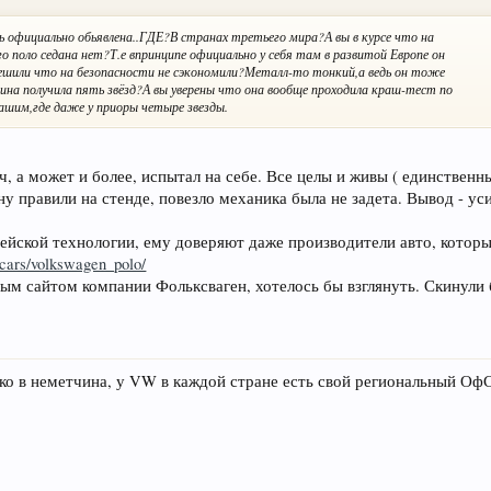
ь официально обьявлена..ГДЕ?В странах третьего мира?А вы в курсе что на
 поло седана нет?Т.е впринципе официально у себя там в развитой Европе он
ешили что на безопасности не сэкономили?Металл-то тонкий,а ведь он тоже
ина получила пять звёзд?А вы уверены что она вообще проходила краш-тест по
ашим,где даже у приоры четыре звезды.
/ч, а может и более, испытал на себе. Все целы и живы ( единственн
ну правили на стенде, повезло механика была не задета. Вывод - ус
пейской технологии, ему доверяют даже производители авто, котор
/cars/volkswagen_polo/
ым сайтом компании Фольксваген, хотелось бы взглянуть. Скинули 
ько в неметчина, у VW в каждой стране есть свой региональный ОфС