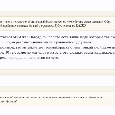
 стучало и не гремело. Нормальный фольксваген, ни хуже других фольксвагенов. Один
сё затёртое, в сколах, да ещё и треснуло. Буду менять по КАСКО .
таться этим же? Навряд ли..просто есть такие люди,которые так с
хорошо,он реально удешевлён по сравнению с другими
роизводство китай,металл тонкий,краска очень тонкий слой,даже п
ле 30 тыс заметно мягчают и из-за этого сильная раскачка,движок 
еления,поршня непонятно из чего.
днями этой машины на долго не хватит,она начинает греметь как девятка и
дик "фольца"