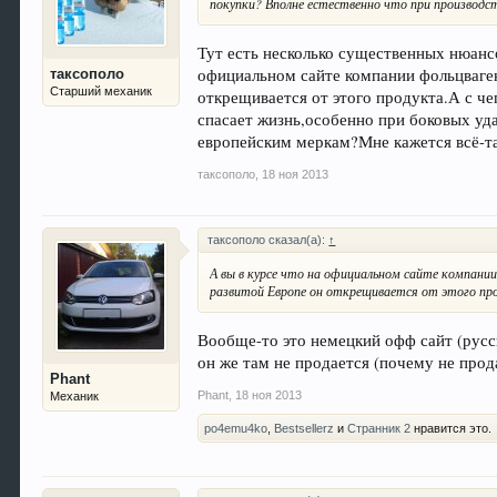
покупки? Вполне естественно что при производст
Тут есть несколько существенных нюанс
официальном сайте компании фольцваген
таксополо
Старший механик
открещивается от этого продукта.А с че
спасает жизнь,особенно при боковых уд
европейским меркам?Мне кажется всё-та
таксополо
,
18 ноя 2013
таксополо сказал(а):
↑
А вы в курсе что на официальном сайте компании
развитой Европе он открещивается от этого пр
Вообще-то это немецкий офф сайт (русс
он же там не продается (почему не прода
Phant
Phant
,
18 ноя 2013
Механик
po4emu4ko
,
Bestsellerz
и
Странник 2
нравится это.