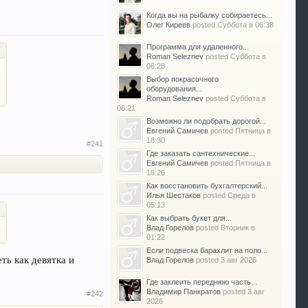
Когда вы на рыбалку собираетесь...
Олег Киреев
posted
Суббота в 06:38
Программа для удаленного...
Roman Seleznev
posted
Суббота в
06:28
Выбор покрасочного
оборудования...
Roman Seleznev
posted
Суббота в
06:21
Возможно ли подобрать дорогой...
Евгений Самичев
posted
Пятница в
18:30
#241
Где заказать сантехнические...
Евгений Самичев
posted
Пятница в
18:26
Как восстановить бухгалтерский...
Илья Шестаков
posted
Среда в
05:13
Как выбрать букет для...
Влад Горелов
posted
Вторник в
01:22
Если подвеска барахлит на поло...
ть как девятка и
Влад Горелов
posted
3 авг 2026
Где заклеить переднюю часть...
Владимир Панкратов
posted
3 авг
#242
2026