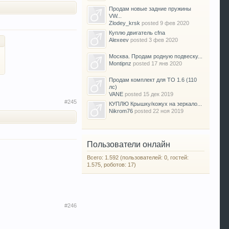
Продам новые задние пружины
VW...
Zlodey_krsk
posted
9 фев 2020
Куплю двигатель cfna
Alexeev
posted
3 фев 2020
Москва. Продам родную подвеску...
Montipnz
posted
17 янв 2020
Продам комплект для ТО 1.6 (110
лс)
VANE
posted
15 дек 2019
#245
КУПЛЮ Крышку/кожух на зеркало...
Nikrom76
posted
22 ноя 2019
Пользователи онлайн
Всего: 1.592 (пользователей: 0, гостей:
1.575, роботов: 17)
#246