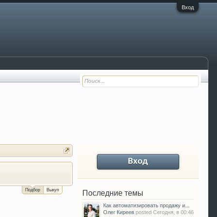
Вход
Вход
За сколько можно продать Ваш VW P
Подбор
Выкуп
Последние темы
Как автоматизировать продажу и...
Олег Киреев
posted
Сегодня, в 00:46