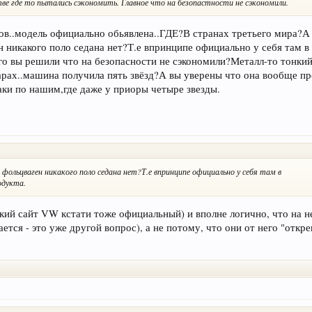
ве где то пытались сэкономить. Главное что на безопастности не сэкономили.
ов..модель официально обьявлена..ГДЕ?В странах третьего мира?А 
 никакого поло седана нет?Т.е впринципе официально у себя там в
го вы решили что на безопасности не сэкономили?Металл-то тонкий
арах..машина получила пять звёзд?А вы уверены что она вообще пр
ки по нашим,где даже у приоры четыре звезды.
 фольцваген никакого поло седана нет?Т.е впринципе официально у себя там в
одукта.
кий сайт VW кстати тоже официальный) и вполне логично, что на 
ется - это уже другой вопрос), а не потому, что они от него "откр