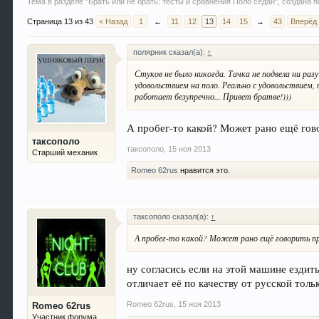
Тема в разделе "
Брать или не брать: тесты и сравнения Поло седан
", создана
Страница 13 из 43
< Назад
1
←
11
12
13
14
15
→
43
Вперёд
полярник сказал(а):
↑
Стуков не было никогда. Тачка не подвела ни раз
удовольствием на поло. Реально с удовольствием
работает безупречно... Привет братве!)))
А пробег-то какой? Может рано ещё гово
таксополо
таксополо
,
15 ноя 2013
Старший механик
Romeo 62rus
нравится это.
таксополо сказал(а):
↑
А пробег-то какой? Может рано ещё говорить пр
ну согласись если на этой машине ездит
отличает её по качеству от русской тол
Romeo 62rus
,
15 ноя 2013
Romeo 62rus
Участник форума