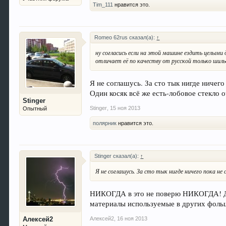
Tim_111
нравится это.
Romeo 62rus сказал(а):
↑
ну согласись если на этой машине ездить целыми
отличает её по качеству от русской только шиль
Я не соглашусь. За сто тык нигде ничег
Один косяк всё же есть-лобовое стекло о
Stinger
Stinger
,
15 ноя 2013
Опытный
полярник
нравится это.
Stinger сказал(а):
↑
Я не соглашусь. За сто тык нигде ничего пока не 
НИКОГДА в это не поверю НИКОГДА! Да 
материалы используемые в других фольц
Алексей2
,
16 ноя 2013
Алексей2