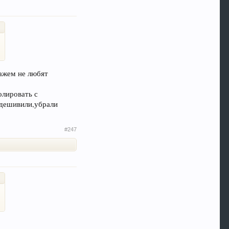
кажем не любят
олировать с
удешивили,убрали
#247