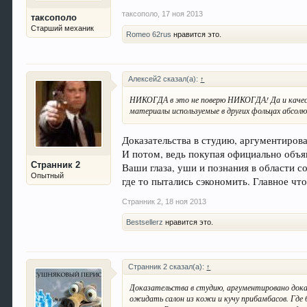
таксополо
,
17 ноя 2013
таксополо
Старший механик
Romeo 62rus
нравится это.
Алексей2 сказал(а):
↑
НИКОГДА в это не поверю НИКОГДА! Да и качест
материалы используемые в других фольцах абсолю
Доказательства в студию, аргументирова
И потом, ведь покупая официально объя
Странник 2
Ваши глаза, уши и познания в области 
Опытный
где то пытались сэкономить. Главное чт
Странник 2
,
18 ноя 2013
Bestsellerz
нравится это.
Странник 2 сказал(а):
↑
Доказательства в студию, аргументировано дока
ожидать салон из кожи и кучу прибамбасов. Где 