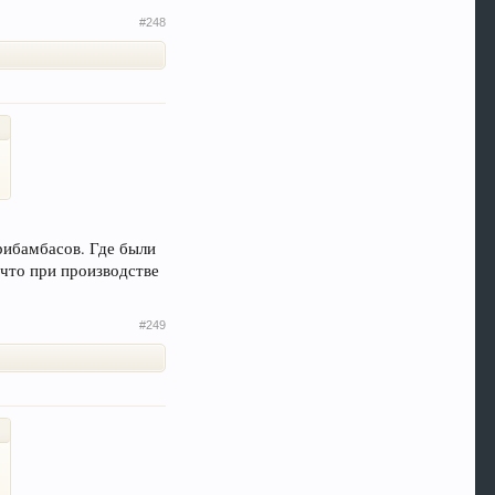
#248
рибамбасов. Где были
 что при производстве
#249