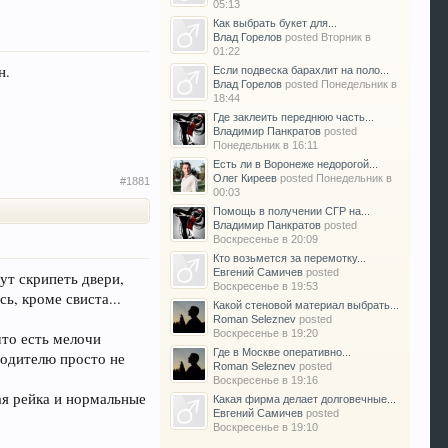
05:13
Как выбрать букет для...
Влад Горелов
posted
Вторник в
01:22
н.
Если подвеска барахлит на поло...
Влад Горелов
posted
Понедельник в
18:44
Где заклеить переднюю часть...
Владимир Панкратов
posted
Понедельник в 16:11
Есть ли в Воронеже недорогой...
Олег Киреев
posted
Понедельник в
#1881
00:03
Помощь в получении СГР на...
Владимир Панкратов
posted
Воскресенье в 20:09
Кто возьмется за перемотку...
Евгений Самичев
posted
дут скрипеть двери,
Воскресенье в 19:53
ь, кроме свиста...
Какой стеновой материал выбрать...
Roman Seleznev
posted
Воскресенье в 19:20
то есть мелочи
Где в Москве оперативно...
водителю просто не
Roman Seleznev
posted
Воскресенье в 19:16
ая рейка и нормальные
Какая фирма делает долговечные...
Евгений Самичев
posted
Воскресенье в 19:10