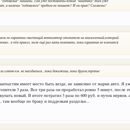
 "годовалые" машины. Там уже поставлены всякие "ништяки" там уже
, а наличие "годовалого" пробега не мешает!! И он прав!! Согласны?
меняли по гарантии свистящий вентилятор отопителя на аналогичный,который
е понял , в чём прикол, мож ещё раз пять поменять, пока гарантия не кончится
а за сотню км. не наездиешся...пока докажешь, пока другое,третье
запчастям имеет место быть везде, не зависимо от марки авто. Я уж
опителя 3 раза. Все три раза он проработал ровно 5 минут, после э
пать новый. В итоге потратил 3 раза по 600 руб. и пучок нервов, а
, там вообще по браку и подделкам раздолье...