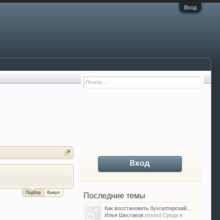
Вход
Вход
За сколько можно продать Ваш VW P
Подбор
Выкуп
Последние темы
Как восстановить бухгалтерский...
Илья Шестаков
posted
Среда в