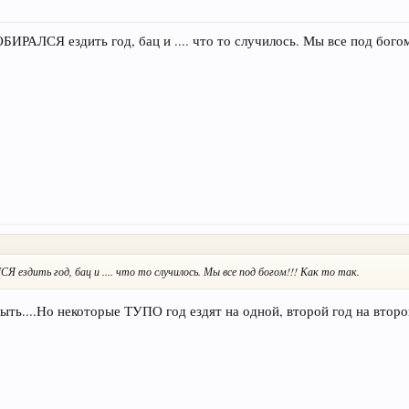
ИРАЛСЯ ездить год, бац и .... что то случилось. Мы все под богом!
здить год, бац и .... что то случилось. Мы все под богом!!! Как то так.
ть....Но некоторые ТУПО год ездят на одной, второй год на второй..