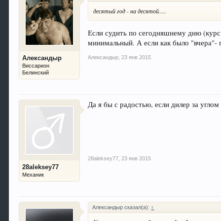
десятый год - на десятой.....
Если судить по сегодняшнему дню (курс 
минимальный. А если как было "вчера"- 
Александыр
,
23 янв 2015
Александыр
Виссарион
Белинский
Да я бы с радостью, если дилер за углом
28aleksey77
,
23 янв 2015
28aleksey77
Механик
Александыр сказал(а):
↑