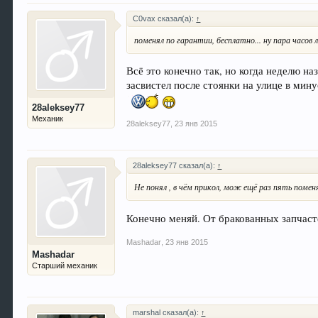
C0vax сказал(а):
↑
поменял по гарантии, бесплатно... ну пара часов 
Всё это конечно так, но когда неделю н
засвистел после стоянки на улице в мину
28aleksey77
Механик
28aleksey77
,
23 янв 2015
28aleksey77 сказал(а):
↑
Не понял , в чём прикол, мож ещё раз пять поме
Конечно меняй. От бракованных запчасте
Mashadar
,
23 янв 2015
Mashadar
Старший механик
marshal сказал(а):
↑