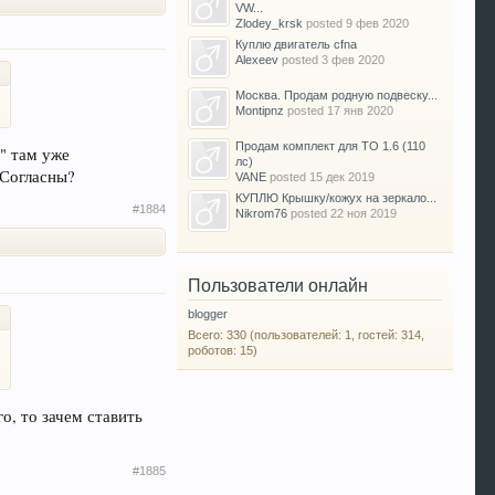
VW...
Zlodey_krsk
posted
9 фев 2020
Куплю двигатель cfna
Alexeev
posted
3 фев 2020
Москва. Продам родную подвеску...
Montipnz
posted
17 янв 2020
Продам комплект для ТО 1.6 (110
" там уже
лс)
 Согласны?
VANE
posted
15 дек 2019
КУПЛЮ Крышку/кожух на зеркало...
#1884
Nikrom76
posted
22 ноя 2019
Пользователи онлайн
blogger
Всего: 330 (пользователей: 1, гостей: 314,
роботов: 15)
о, то зачем ставить
#1885