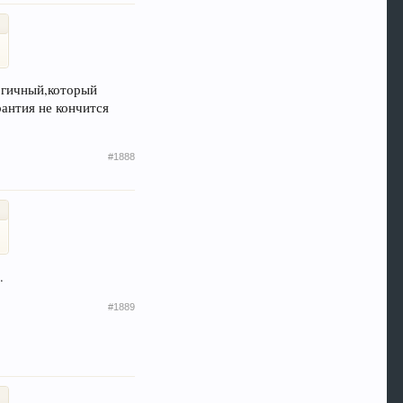
логичный,который
рантия не кончится
#1888
.
#1889