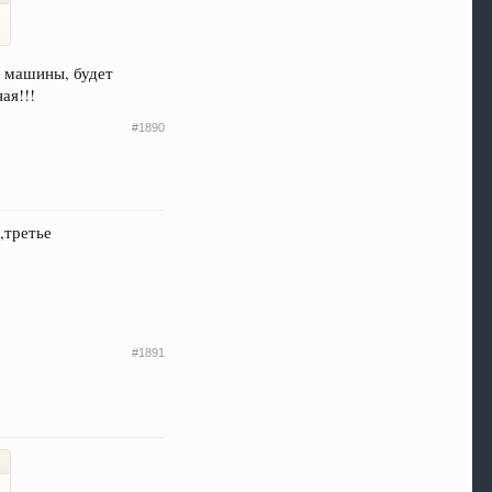
ь машины, будет
ая!!!
#1890
,третье
#1891