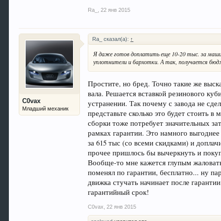
Ra_
,
22 янв 2015
Ra_ сказал(а):
↑
Я даже готов доплатить еще 10-20 тыс. за машин
уплотнители и бархотки. А так, получается б
Простите, но бред. Точно такие же выск
вала. Решается вставкой резинового куби
C0vax
устранении. Так почему с завода не сд
Младший механик
представьте сколько это будет стоить в
сборки тоже потребует значительных за
рамках гарантии. Это намного выгоднее 
за 615 тыс (со всеми скидками) и доплач
прочее пришлось бы вычеркнуть и покуп
Вообще-то мне кажется глупым жаловать
поменял по гарантии, бесплатно... ну па
движка стучать начинает после гарантии 
гарантийный срок!
C0vax
,
22 янв 2015