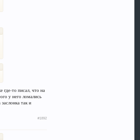
е где-то писал, что на
того у него ломались
 заслонка так и
#1892