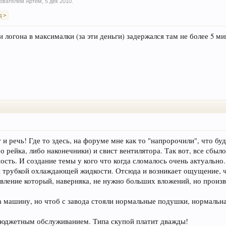
ьзователем
Артем
,
5 дек 2010
.
д >
 логона в максималки (за эти деньги) задержался там не более 5 ми
 и речь! Где то здесь, на форуме мне как то "напророчили", что бу
о рейка, либо наконечники) и свист вентилятора. Так вот, все сбылос
ость. И создание темы у кого что когда сломалось очень актуально.
й трубкой охлаждающей жидкости. Отсюда и возникает ощущение, ч
авление который, наверняка, не нужно больших вложений, но произ
за машину, но чтоб с завода стояли нормальные подушки, нормальн
ебюджетным обслуживанием. Типа скупой платит дважды!