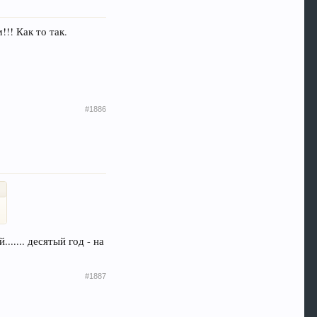
!! Как то так.
#1886
..... десятый год - на
#1887