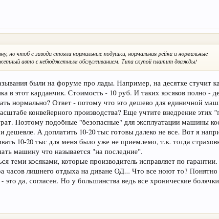
у, но чтоб с завода стояли нормальные подушки, нормальная рейка и нормальные
юджетный авто с небюджетным обслуживанием. Типа скупой платит дважды!
азывания были на форуме про лады. Например, на десятке стучит к
ка в этот карданчик. Стоимость - 10 руб. И таких косяков полно - 
елать нормально? Ответ - потому что это дешево для единичной ма
 масштабе конвейерного производства? Еще учтите внедрение этих "
трат. Поэтому подобные "безопасные" для эксплуатации машины ко
и дешевле. А доплатить 10-20 тыс готовы далеко не все. Вот я нап
ивать 10-20 тыс для меня было уже не приемлемо, т.к. тогда страхо
ать машину что называется "на последние".
ся теми косяками, которые производитель исправляет по гарантии. 
ра часов лишнего отдыха на диване ОД... Что все ноют то? Понятно 
- это да, согласен. Но у большинства ведь все хронические болячки