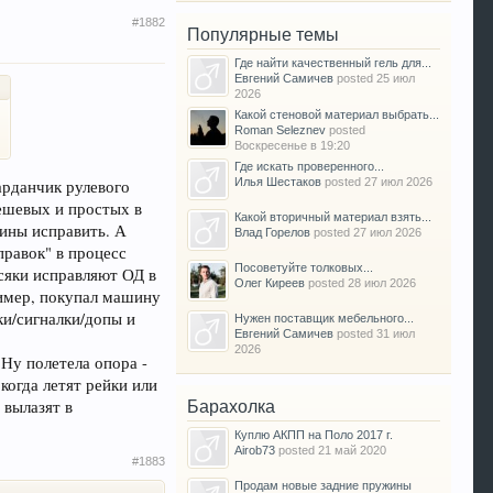
#1882
Популярные темы
Где найти качественный гель для...
Евгений Самичев
posted
25 июл
2026
Какой стеновой материал выбрать...
Roman Seleznev
posted
Воскресенье в 19:20
Где искать проверенного...
Илья Шестаков
posted
27 июл 2026
арданчик рулевого
дешевых и простых в
Какой вторичный материал взять...
шины исправить. А
Влад Горелов
posted
27 июл 2026
правок" в процесс
Посоветуйте толковых...
сяки исправляют ОД в
Олег Киреев
posted
28 июл 2026
ример, покупал машину
вки/сигналки/допы и
Нужен поставщик мебельного...
Евгений Самичев
posted
31 июл
2026
Ну полетела опора -
когда летят рейки или
 вылазят в
Барахолка
Куплю АКПП на Поло 2017 г.
Airob73
posted
21 май 2020
#1883
Продам новые задние пружины