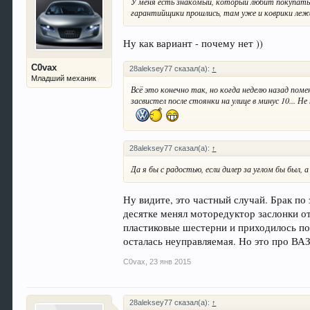
У меня есть знакомый, который любит покупать
гарантийщики прошлись, там уже и коврики лежат
Ну как вариант - почему нет ))
C0vax
28aleksey77 сказал(а):
↑
Младший механик
Всё это конечно так, но когда неделю назад по
засвистел после стоянки на улице в минус 10... Н
28aleksey77 сказал(а):
↑
Да я бы с радостью, если дилер за углом бы был, 
Ну видите, это частный случай. Брак по 
десятке менял моторедуктор заслонки от
пластиковые шестерни и приходилось поку
осталась неуправляемая. Но это про ВАЗ
C0vax
,
23 янв 2015
28aleksey77 сказал(а):
↑