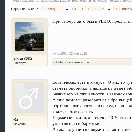
Тема в разделе "
Отзывы владельцев о Поло седан (Polo sedan)
", создана пол
Страница 95 из 140
< Назад
1
←
93
94
95
96
97
→
140
Вперё
При выборе авто был в РЕНО, предлагали
viktor2085
,
22 янв 2015
viktor2085
elektric75
нравится это.
Эксперт
Есть плюсы, есть и минусы. О них то тут
стучать опорники, а дальше рулевая (либ
Значит это не случайности, а закономерн
А еще помогли разобраться с бренчаще
портящие впечатление в целом, на испр
хочется этого делать.
Я даже готов доплатить еще 10-20 тыс. 
Ra_
уплотнители и бархотки.
Механик
А так, получается бюджетный авто с н