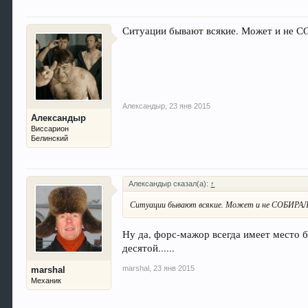
Ситуации бывают всякие. Может и не СОБ
Александыр
,
23 янв 2015
Александыр
Виссарион
Белинский
Александыр сказал(а):
↑
Ситуации бывают всякие. Может и не СОБИРАЛСЯ е
Ну да, форс-мажор всегда имеет место бы
десятой......
marshal
,
23 янв 2015
marshal
Механик