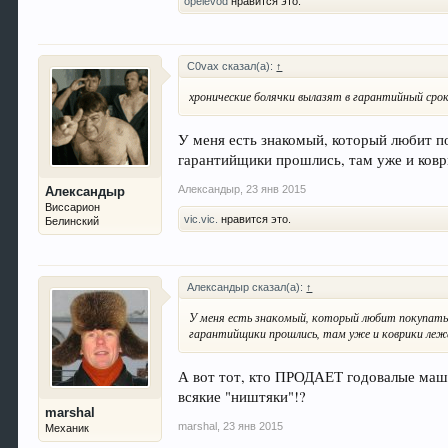
opelevod
нравится это.
C0vax сказал(а):
↑
хронические болячки вылазят в гарантийный срок
У меня есть знакомый, который любит п
гарантийщики прошлись, там уже и коври
Александыр
,
23 янв 2015
Александыр
Виссарион
vic.vic.
нравится это.
Белинский
Александыр сказал(а):
↑
У меня есть знакомый, который любит покупать
гарантийщики прошлись, там уже и коврики лежат
А вот тот, кто ПРОДАЕТ годовалые машин
всякие "ништяки"!?
marshal
marshal
,
23 янв 2015
Механик