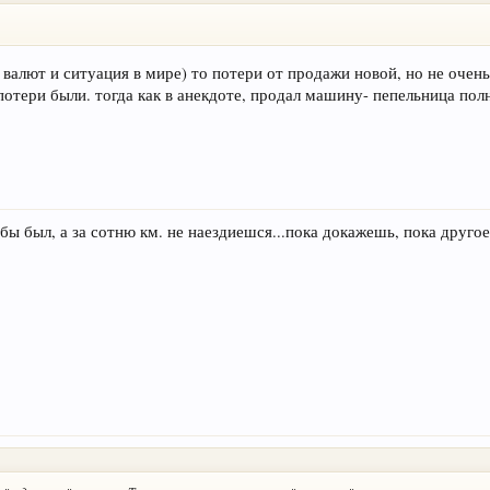
валют и ситуация в мире) то потери от продажи новой, но не очен
потери были. тогда как в анекдоте, продал машину- пепельница полн
 бы был, а за сотню км. не наездиешся...пока докажешь, пока другое