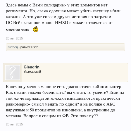
Здесь немы с Вами солидарны- у этих элементов нет
регламента. Но, свеча сдохшая может убить катушку и/или
каталик. А это уже совсем другая история по затратам.
ПС Всё сказанное мною- ИМХО и может отличаться от
мнения зала...
...
20 авг 2015
Китаец
нравится это.
Glengrin
Уважаемый
Канечно у меня в машине есть диагностический компьютер.
Как с вами тяжело беседовать? вы читать то умеете? Если на
той же четырнадцатой колодки изнашиваются практически
равномерно- смысл менять по одной? а на полике с АБС
наружные и 50 процентов не изношены, а внутренние до
металла. Вопрос к спецам из ФВ. Это почему??
20 авг 2015