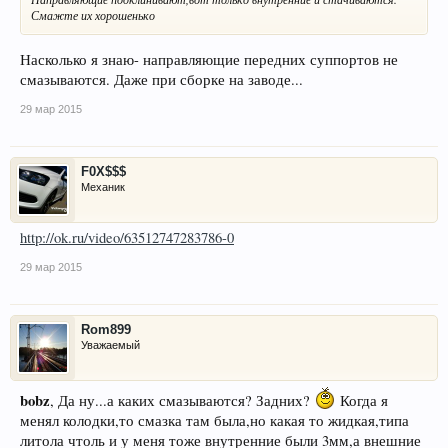
Смажте их хорошенько
Насколько я знаю- направляющие передних суппортов не
смазываются. Даже при сборке на заводе...
29 мар 2015
F0X$$$
Механик
http://ok.ru/video/63512747283786-0
29 мар 2015
Rom899
Уважаемый
bobz
, Да ну...а каких смазываются? Задних?
Когда я
менял колодки,то смазка там была,но какая то жидкая,типа
литола чтоль и у меня тоже внутренние были 3мм,а внешние