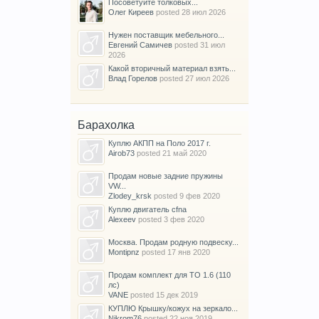
Посоветуйте толковых...
Олег Киреев
posted
28 июл 2026
Нужен поставщик мебельного...
Евгений Самичев
posted
31 июл
2026
Какой вторичный материал взять...
Влад Горелов
posted
27 июл 2026
Барахолка
Куплю АКПП на Поло 2017 г.
Airob73
posted
21 май 2020
Продам новые задние пружины
VW...
Zlodey_krsk
posted
9 фев 2020
Куплю двигатель cfna
Alexeev
posted
3 фев 2020
Москва. Продам родную подвеску...
Montipnz
posted
17 янв 2020
Продам комплект для ТО 1.6 (110
лс)
VANE
posted
15 дек 2019
КУПЛЮ Крышку/кожух на зеркало...
Nikrom76
posted
22 ноя 2019