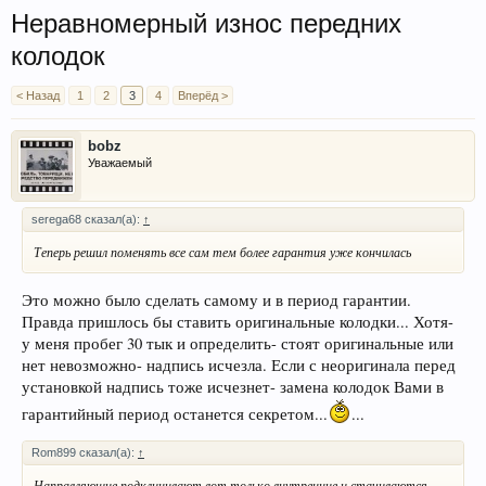
Неравномерный износ передних
колодок
< Назад
1
2
3
4
Вперёд >
bobz
Уважаемый
serega68 сказал(а):
↑
Теперь решил поменять все сам тем более гарантия уже кончилась
Это можно было сделать самому и в период гарантии.
Правда пришлось бы ставить оригинальные колодки... Хотя-
у меня пробег 30 тык и определить- стоят оригинальные или
нет невозможно- надпись исчезла. Если с неоригинала перед
установкой надпись тоже исчезнет- замена колодок Вами в
гарантийный период останется секретом...
...
Rom899 сказал(а):
↑
Направляющие подклинивают,вот только внутренние и стачиваются.