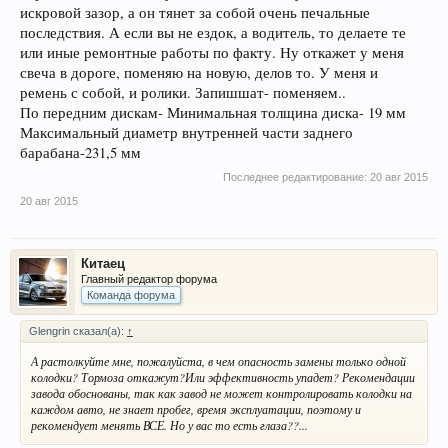
искровой зазор, а он тянет за собой очень печальные
последствия. А если вы не ездок, а водитель, то делаете те
или иные ремонтные работы по факту. Ну откажет у меня
свеча в дороге, поменяю на новую, делов то. У меня и
ремень с собой, и ролики. Запишшат- поменяем..
По передним дискам- Минимальная толщина диска- 19 мм
Максимальный диаметр внутренней части заднего
барабана-231,5 мм
Последнее редактирование:
20 авг 2015
20 авг 2015
Китаец
Главный редактор форума
Команда форума
Glengrin сказал(а):
↑
А растолкуйте мне, пожалуйста, в чем опасность замены только одной
колодки? Тормоза откажут?Или эффективность упадет? Рекомендации
завода обоснованы, так как завод не может контролировать колодки на
каждом авто, не знает пробег, время эксплуатации, поэтому и
рекомендует менять ВСЕ. Но у вас то есть глаза??...