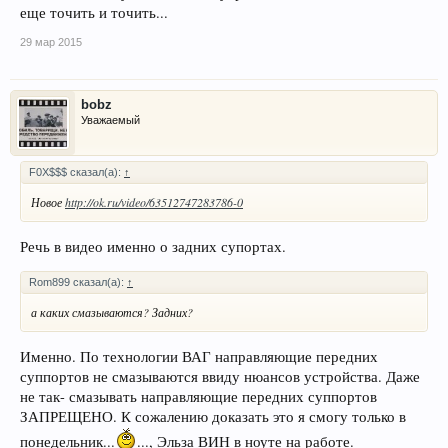
еще точить и точить...
29 мар 2015
bobz
Уважаемый
F0X$$$ сказал(а):
↑
Новое
http://ok.ru/video/63512747283786-0
Речь в видео именно о задних супортах.
Rom899 сказал(а):
↑
а каких смазываются? Задних?
Именно. По технологии ВАГ направляющие передних
суппортов не смазываются ввиду нюансов устройства. Даже
не так- смазывать направляющие передних суппортов
ЗАПРЕЩЕНО. К сожалению доказать это я смогу только в
понедельник...
..., Эльза ВИН в ноуте на работе.