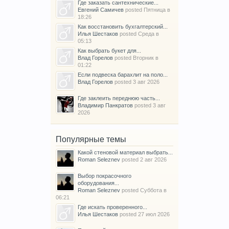
Где заказать сантехнические...
Евгений Самичев
posted
Пятница в
18:26
Как восстановить бухгалтерский...
Илья Шестаков
posted
Среда в
05:13
Как выбрать букет для...
Влад Горелов
posted
Вторник в
01:22
Если подвеска барахлит на поло...
Влад Горелов
posted
3 авг 2026
Где заклеить переднюю часть...
Владимир Панкратов
posted
3 авг
2026
Популярные темы
Какой стеновой материал выбрать...
Roman Seleznev
posted
2 авг 2026
Выбор покрасочного
оборудования...
Roman Seleznev
posted
Суббота в
06:21
Где искать проверенного...
Илья Шестаков
posted
27 июл 2026