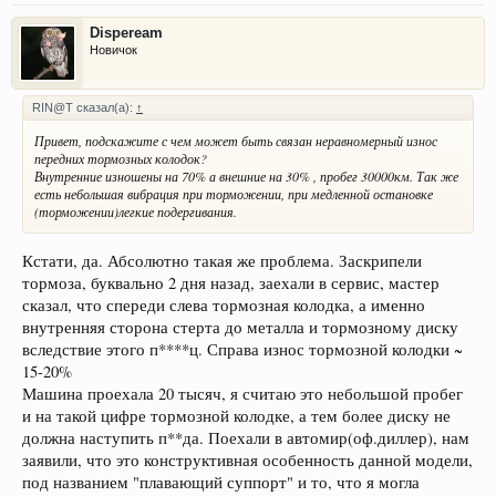
Dispeream
Новичок
RIN@T сказал(а):
↑
Привет, подскажите с чем может быть связан неравномерный износ
передних тормозных колодок?
Внутренние изношены на 70% а внешние на 30% , пробег 30000км. Так же
есть небольшая вибрация при торможении, при медленной остановке
(торможении)легкие подергивания.
Кстати, да. Абсолютно такая же проблема. Заскрипели
тормоза, буквально 2 дня назад, заехали в сервис, мастер
сказал, что спереди слева тормозная колодка, а именно
внутренняя сторона стерта до металла и тормозному диску
вследствие этого п****ц. Справа износ тормозной колодки ~
15-20%
Машина проехала 20 тысяч, я считаю это небольшой пробег
и на такой цифре тормозной колодке, а тем более диску не
должна наступить п**да. Поехали в автомир(оф.диллер), нам
заявили, что это конструктивная особенность данной модели,
под названием "плавающий суппорт" и то, что я могла