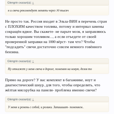
Glengrin сказал(а):
↑
н и свечи рекомендует менять через 30 тысяч
Не просто так. Россия входит в Эльза-ВИН в перечень стран
с ПЛОХИМ качеством топлива, потому и интервал замены
сокращён вдвое. Вы скажете- не парьте мозк, я заправляюсь
только хорошим топливом..., а если отъедете от своей
проверенной заправки на 1000 вёрст- там что? Чтобы
"подсадить" свечи достаточно совсем немного говённого
бензина.
Glengrin сказал(а):
↑
Ну откажет у меня свеча в дороге, поменяю на новую, делов то
Прямо на дороге? У вас комплект в багажнике, ноут и
диагностический шнур, для того, чтобы определить, что
жёлтая мясорубка на панели- проблема именно свечи?
Glengrin сказал(а):
↑
У меня и ремень с собой, и ролики. Запишшат- поменяем..