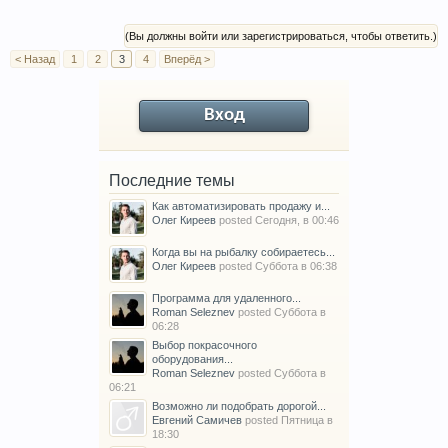
(Вы должны войти или зарегистрироваться, чтобы ответить.)
< Назад
1
2
3
4
Вперёд >
Вход
Последние темы
Как автоматизировать продажу и...
Олег Киреев
posted
Сегодня, в 00:46
Когда вы на рыбалку собираетесь...
Олег Киреев
posted
Суббота в 06:38
Программа для удаленного...
Roman Seleznev
posted
Суббота в
06:28
Выбор покрасочного
оборудования...
Roman Seleznev
posted
Суббота в
06:21
Возможно ли подобрать дорогой...
Евгений Самичев
posted
Пятница в
18:30