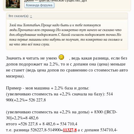
Джинн — фантастическое существо, дух
Команда форума
fire сказал(а):
↑
Злой ты Хоттабыч.Проще надо быть и к тебе потянутся
люди.Прочитал всю страницу.Но конкретно тут ничего не сказано что
доп.оборудование подорожает.С базой согласен-подорожает точно.Но
пока первые машины кто нибуть не получит, то конкретно на сколько и
на что это всё пока слухи.
Значить я читать не умею
, ведь какая разница, если без
допов подорожает на 2,2%, то и с допами она (цена) меньше
не станет (ведь цена допов по сравнению со стоимостью авто
мизерна).
Пример - моя машина + 2,2% база и допы:
(увеличиваю стоимость на +2,2% сначала на базу): 514
900(+2,2%= 526 227,8
(увеличиваю стоимость на +2,2% на допы) + 8300 ([RCD-
30]+2,2%=8 482,6
итого =526 227,8 + 8 482,6 = 534 710,4
11327,8
т.е. разница 526227,8-514900=
а с допами 534710,4-