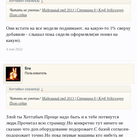
Хоттабыч сказал(а):
↑
Читать не умеешь?
Модельный ряд 2013 | Страница 6 | Клуб Volkswagen
Поло седан
Они кстати на все модели поднимают, на какую-то 1% сверху
добавили - слышал пока сидели оформляли(не понял на
какую).
4 ноя 2012
fire
Пользователь
Хоттабыч сказал(а):
↑
Читать не умеешь?
Модельный ряд 2013 | Страница 6 | Клуб Volkswagen
Поло седан
Злой ты Хоттабыч.Проще надо быть и к тебе потянутся
люди.Прочитал всю страницу.Но конкретно тут ничего не
сказано что доп.оборудование подорожает.С базой согласен-
подорожает точно.Но пока первые машины кто нибуть не