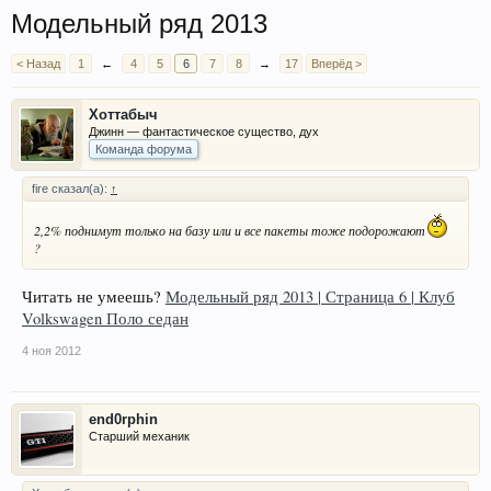
Модельный ряд 2013
< Назад
1
←
4
5
6
7
8
→
17
Вперёд >
Хоттабыч
Джинн — фантастическое существо, дух
Команда форума
fire сказал(а):
↑
2,2% поднимут только на базу или и все пакеты тоже подорожают
?
Читать не умеешь?
Модельный ряд 2013 | Страница 6 | Клуб
Volkswagen Поло седан
4 ноя 2012
end0rphin
Старший механик