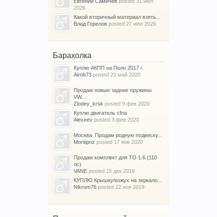
Евгений Самичев
posted
31 июл
2026
Какой вторичный материал взять...
Влад Горелов
posted
27 июл 2026
Барахолка
Куплю АКПП на Поло 2017 г.
Airob73
posted
21 май 2020
Продам новые задние пружины
VW...
Zlodey_krsk
posted
9 фев 2020
Куплю двигатель cfna
Alexeev
posted
3 фев 2020
Москва. Продам родную подвеску...
Montipnz
posted
17 янв 2020
Продам комплект для ТО 1.6 (110
лс)
VANE
posted
15 дек 2019
КУПЛЮ Крышку/кожух на зеркало...
Nikrom76
posted
22 ноя 2019