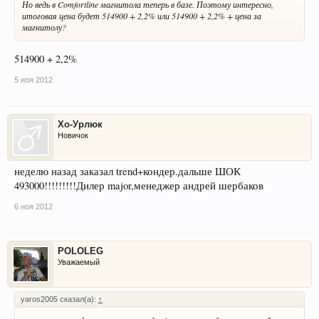
Но ведь в Comfortline магнитола теперь в базе. Поэтому интересно,
итоговая цена будет 514900 + 2,2% или 514900 + 2,2% + цена за
магнитолу?
514900 + 2,2%
5 ноя 2012
Хо-Урлюк
Новичок
неделю назад заказал trend+кондер.дальше ШОК
493000!!!!!!!!!Дилер major,менеджер андрей шербаков
6 ноя 2012
POLOLEG
Уважаемый
yaros2005 сказал(а):
↑