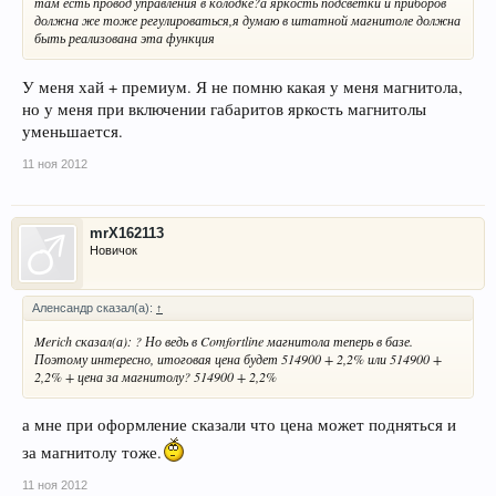
там есть провод управления в колодке?а яркость подсветки и приборов
должна же тоже регулироваться,я думаю в штатной магнитоле должна
быть реализована эта функция
У меня хай + премиум. Я не помню какая у меня магнитола,
но у меня при включении габаритов яркость магнитолы
уменьшается.
11 ноя 2012
mrX162113
Новичок
Аленсандр сказал(а):
↑
Merich сказал(а): ? Но ведь в Comfortline магнитола теперь в базе.
Поэтому интересно, итоговая цена будет 514900 + 2,2% или 514900 +
2,2% + цена за магнитолу? 514900 + 2,2%
а мне при оформление сказали что цена может подняться и
за магнитолу тоже.
11 ноя 2012