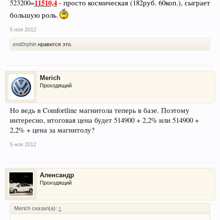
11510,4
523200=
- просто космическая (182руб. 60коп.), сыграет
большую роль.
5 ноя 2012
end0rphin
нравится это.
Merich
Проходящий
Но ведь в Comfortline магнитола теперь в базе. Поэтому
интересно, итоговая цена будет 514900 + 2,2% или 514900 +
2,2% + цена за магнитолу?
5 ноя 2012
Аленсандр
Проходящий
Merich сказал(а):
↑