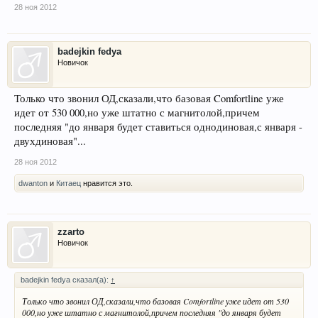
28 ноя 2012
badejkin fedya
Новичок
Только что звонил ОД,сказали,что базовая Comfortline уже
идет от 530 000,но уже штатно с магнитолой,причем
последняя "до января будет ставиться однодиновая,с января -
двухдиновая"...
28 ноя 2012
dwanton
и
Китаец
нравится это.
zzarto
Новичок
badejkin fedya сказал(а):
↑
Только что звонил ОД,сказали,что базовая Comfortline уже идет от 530
000,но уже штатно с магнитолой,причем последняя "до января будет