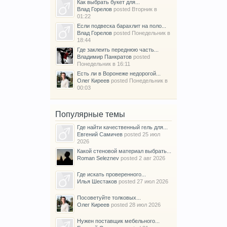
Как выбрать букет для...
Влад Горелов
posted
Вторник в
01:22
Если подвеска барахлит на поло...
Влад Горелов
posted
Понедельник в
18:44
Где заклеить переднюю часть...
Владимир Панкратов
posted
Понедельник в 16:11
Есть ли в Воронеже недорогой...
Олег Киреев
posted
Понедельник в
00:03
Популярные темы
Где найти качественный гель для...
Евгений Самичев
posted
25 июл
2026
Какой стеновой материал выбрать...
Roman Seleznev
posted
2 авг 2026
Где искать проверенного...
Илья Шестаков
posted
27 июл 2026
Посоветуйте толковых...
Олег Киреев
posted
28 июл 2026
Нужен поставщик мебельного...