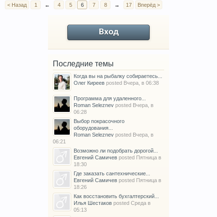
< Назад
1
←
4
5
6
7
8
→
17
Вперёд >
Вход
Последние темы
Когда вы на рыбалку собираетесь...
Олег Киреев
posted
Вчера, в 06:38
Программа для удаленного...
Roman Seleznev
posted
Вчера, в
06:28
Выбор покрасочного
оборудования...
Roman Seleznev
posted
Вчера, в
06:21
Возможно ли подобрать дорогой...
Евгений Самичев
posted
Пятница в
18:30
Где заказать сантехнические...
Евгений Самичев
posted
Пятница в
18:26
Как восстановить бухгалтерский...
Илья Шестаков
posted
Среда в
05:13