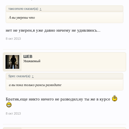
таксополо сказал(а):
↑
А вы уверены что
нет не уверен,я уже давно ничему не удивляюсь...
8 окт 2013
ШЕВ
Уважаемый
Spec сказал(а):
↑
а вы пока только рамсы разводите
Братик,еще никто ничего не разводил,ну ты же в курсе
8 окт 2013