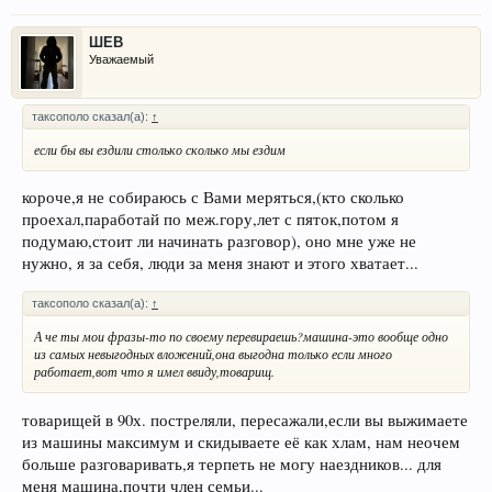
ШЕВ
Уважаемый
таксополо сказал(а):
↑
если бы вы ездили столько сколько мы ездим
короче,я не собираюсь с Вами меряться,(кто сколько
проехал,паработай по меж.гору,лет с пяток,потом я
подумаю,стоит ли начинать разговор), оно мне уже не
нужно, я за себя, люди за меня знают и этого хватает...
таксополо сказал(а):
↑
А че ты мои фразы-то по своему перевираешь?машина-это вообще одно
из самых невыгодных вложений,она выгодна только если много
работает,вот что я имел ввиду,товарищ.
товарищей в 90х. постреляли, пересажали,если вы выжимаете
из машины максимум и скидываете её как хлам, нам неочем
больше разговаривать,я терпеть не могу наездников... для
меня машина,почти член семьи...