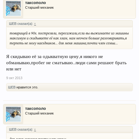
таксополо
Старший механик
ШЕВ сказал(а):
↑
товарищей в 90х. постреляли, пересажали,если вы выжимаете из машины
максимум и скидываете её как хлам, нам неочем больше разговаривать,я
терпеть не могу наездников... для меня машина,почти член семьи...
Я скидываю её за одыкватную цену,я никого не
обманываю,пробег не сматываю..люди сами решают брать
или нет
9 окт 2013
ШЕВ
нравится это.
таксополо
Старший механик
ШЕВ сказал(а):
↑
для меня машина,почти член семьи...