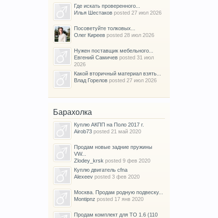
Где искать проверенного...
Илья Шестаков
posted
27 июл 2026
Посоветуйте толковых...
Олег Киреев
posted
28 июл 2026
Нужен поставщик мебельного...
Евгений Самичев
posted
31 июл
2026
Какой вторичный материал взять...
Влад Горелов
posted
27 июл 2026
Барахолка
Куплю АКПП на Поло 2017 г.
Airob73
posted
21 май 2020
Продам новые задние пружины
VW...
Zlodey_krsk
posted
9 фев 2020
Куплю двигатель cfna
Alexeev
posted
3 фев 2020
Москва. Продам родную подвеску...
Montipnz
posted
17 янв 2020
Продам комплект для ТО 1.6 (110