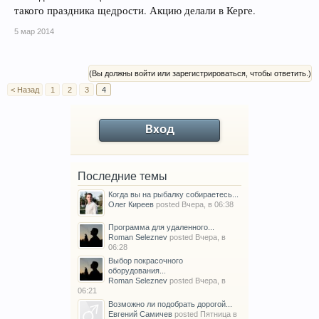
такого праздника щедрости. Акцию делали в Керге.
5 мар 2014
(Вы должны войти или зарегистрироваться, чтобы ответить.)
< Назад
1
2
3
4
Вход
Последние темы
Когда вы на рыбалку собираетесь...
Олег Киреев
posted
Вчера, в 06:38
Программа для удаленного...
Roman Seleznev
posted
Вчера, в
06:28
Выбор покрасочного
оборудования...
Roman Seleznev
posted
Вчера, в
06:21
Возможно ли подобрать дорогой...
Евгений Самичев
posted
Пятница в