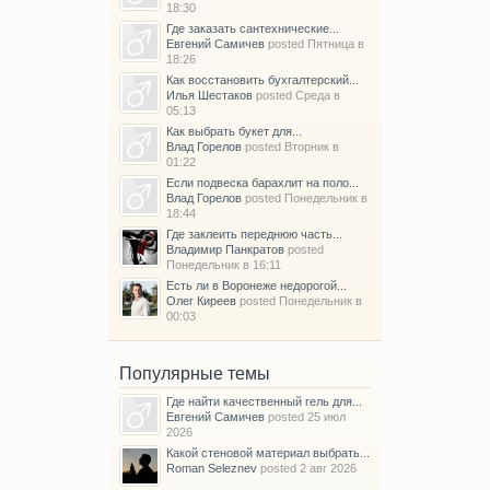
18:30
Где заказать сантехнические...
Евгений Самичев
posted
Пятница в
18:26
Как восстановить бухгалтерский...
Илья Шестаков
posted
Среда в
05:13
Как выбрать букет для...
Влад Горелов
posted
Вторник в
01:22
Если подвеска барахлит на поло...
Влад Горелов
posted
Понедельник в
18:44
Где заклеить переднюю часть...
Владимир Панкратов
posted
Понедельник в 16:11
Есть ли в Воронеже недорогой...
Олег Киреев
posted
Понедельник в
00:03
Популярные темы
Где найти качественный гель для...
Евгений Самичев
posted
25 июл
2026
Какой стеновой материал выбрать...
Roman Seleznev
posted
2 авг 2026