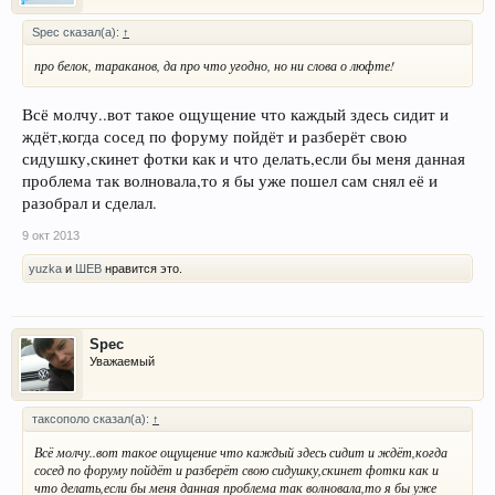
Spec сказал(а):
↑
про белок, тараканов, да про что угодно, но ни слова о люфте!
Всё молчу..вот такое ощущение что каждый здесь сидит и
ждёт,когда сосед по форуму пойдёт и разберёт свою
сидушку,скинет фотки как и что делать,если бы меня данная
проблема так волновала,то я бы уже пошел сам снял её и
разобрал и сделал.
9 окт 2013
yuzka
и
ШЕВ
нравится это.
Spec
Уважаемый
таксополо сказал(а):
↑
Всё молчу..вот такое ощущение что каждый здесь сидит и ждёт,когда
сосед по форуму пойдёт и разберёт свою сидушку,скинет фотки как и
что делать,если бы меня данная проблема так волновала,то я бы уже