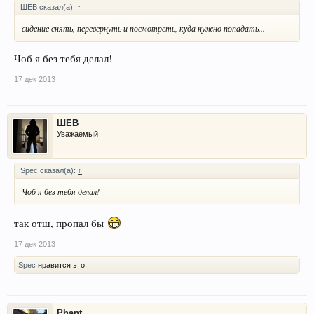
ШЕВ сказал(а):
↑
сидение снять, перевернуть и посмотреть, куда нужно попадать...
Чоб я без тебя делал!
17 дек 2013
ШЕВ
Уважаемый
Spec сказал(а):
↑
Чоб я без тебя делал!
так отш, пропал бы
17 дек 2013
Spec
нравится это.
Phant