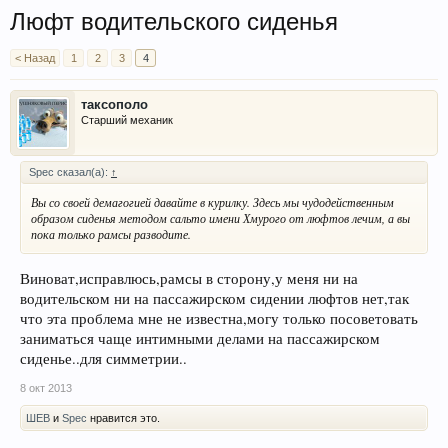
Люфт водительского сиденья
< Назад
1
2
3
4
таксополо
Старший механик
Spec сказал(а):
↑
Вы со своей демагогией давайте в курилку. Здесь мы чудодейственным
образом сиденья методом сальто имени Хмурого от люфтов лечим, а вы
пока только рамсы разводите.
Виноват,исправлюсь,рамсы в сторону,у меня ни на
водительском ни на пассажирском сидении люфтов нет,так
что эта проблема мне не известна,могу только посоветовать
заниматься чаще интимными делами на пассажирском
сиденье..для симметрии..
8 окт 2013
ШЕВ
и
Spec
нравится это.