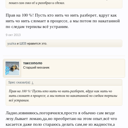
пошел сам снял её и разобрал и сделал.
Прав на 100 %! Пусть кто нить чо нить разберет, вдруг как
нить чо нить сломает в процессе, а мы потом по накатанной
по следам терпилы всё устраним.
9 окт 2013
yuzka
и
ШЕВ
нравится это.
таксополо
Старший механик
Spec сказал(а):
↑
Прав на 100 %! Пусть кто нить чо нить разберет, вдруг как нить чо
нить сломает в процессе, а мы потом по накатанной по следам терпилы
всё устраним.
Ладно,извиняюсь,погорячился,просто я обычно сам везде
лезу,бывает ломаю,да,но преобретаю на этом опыт,всё что
касается даже поло стараюсь делать сам,не из жадности,а