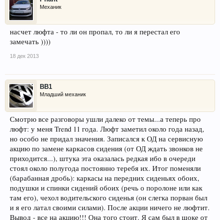
Механик
насчет люфта - то ли он пропал, то ли я перестал его
замечать ))))
18 дек 2013
BB1
Младший механик
Смотрю все разговоры ушли далеко от темы...а теперь про
люфт: у меня Trend 11 года. Люфт заметил около года назад,
но особо не придал значения. Записался к ОД на сервисную
акцию по замене каркасов сидения (от ОД ждать звонков не
приходится...), штука эта оказалась редкая ибо в очереди
стоял около полугода постоянно теребя их. Итог поменяли
(барабанная дробь): каркасы на передних сиденьях обоих,
подушки и спинки сидений обоих (речь о поролоне или как
там его), чехол водительского сиденья (он слегка порван был
и я его латал своими силами). После акции ничего не люфтит.
Вывод - все на акцию!!! Она того стоит. Я сам был в шоке от