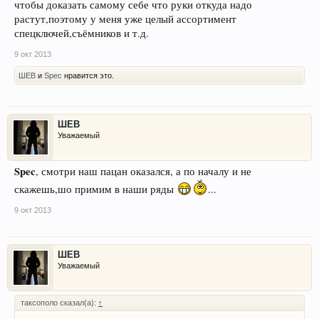
чтобы доказать самому себе что руки откуда надо
растут,поэтому у меня уже целый ассортимент
спецключей,съёмников и т.д.
9 окт 2013
ШЕВ
и
Spec
нравится это.
ШЕВ
Уважаемый
Spec
, смотри наш пацан оказался, а по началу и не
скажешь,шо примим в наши ряды
...
9 окт 2013
ШЕВ
Уважаемый
таксополо сказал(а):
↑