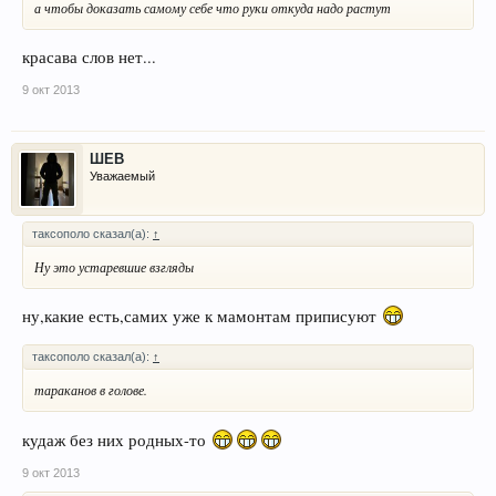
а чтобы доказать самому себе что руки откуда надо растут
красава слов нет...
9 окт 2013
ШЕВ
Уважаемый
таксополо сказал(а):
↑
Ну это устаревшие взгляды
ну,какие есть,самих уже к мамонтам приписуют
таксополо сказал(а):
↑
тараканов в голове.
кудаж без них родных-то
9 окт 2013