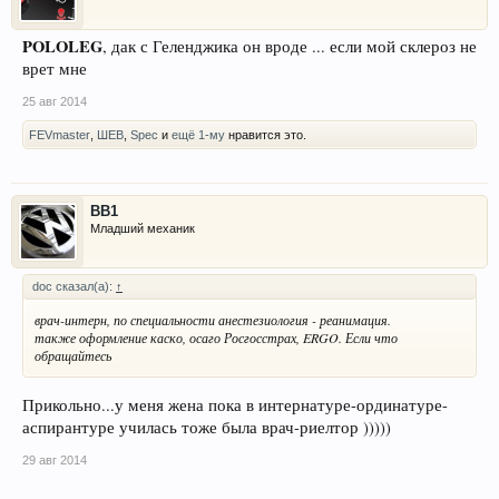
POLOLEG
, дак с Геленджика он вроде ... если мой склероз не
врет мне
25 авг 2014
FEVmaster
,
ШЕВ
,
Spec
и
ещё 1-му
нравится это.
BB1
Младший механик
doc сказал(а):
↑
врач-интерн, по специальности анестезиология - реанимация.
также оформление каско, осаго Росгосстрах, ERGO. Если что
обращайтесь
Прикольно...у меня жена пока в интернатуре-ординатуре-
аспирантуре училась тоже была врач-риелтор )))))
29 авг 2014