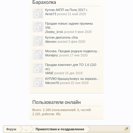
Барахолка
Куплю АКПП на Поло 2017 г.
Airob73
posted
21 май 2020
Продам новые задние пружины
VW...
Zlodey_krsk
posted
9 фев 2020
Куплю двигатель cfna
Alexeev
posted
3 фев 2020
Москва. Продам родную подвеску...
Montipnz
posted
17 янв 2020
Продам комплект для ТО 1.6 (110
лс)
VANE
posted
15 дек 2019
КУПЛЮ Крышку/кожух на зеркало...
Nikrom76
posted
22 ноя 2019
Пользователи онлайн
Всего: 2.160 (пользователей: 0, гостей:
2.115, роботов: 45)
Форум
...
Приветствия и поздравления