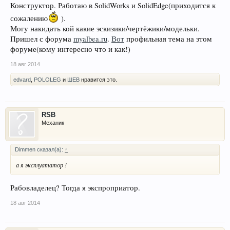
Конструктор. Работаю в SolidWorks и SolidEdge(приходится к
сожалению
).
Могу накидать кой какие эскизики/чертёжики/модельки.
Пришел с форума
myalbea.ru
.
Вот
профильная тема на этом
форуме(кому интересно что и как!)
18 авг 2014
edvard
,
POLOLEG
и
ШЕВ
нравится это.
RSB
Механик
Dimmen сказал(а):
↑
а я эксплуататор !
Рабовладелец? Тогда я экспроприатор.
18 авг 2014