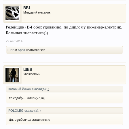
BB1
Младший механик
Релейщик (ВЧ оборудование), по диплому инженер-электрик.
Большая энергетика)))
29 авг 2014
ШЕВ
и
Spec
нравится это.
ШЕВ
Уважаемый
Колючий Йожик сказал(а):
↑
по городу.... какому? ))))
POLOLEG сказал(а):
↑
Да, и райончик желательно