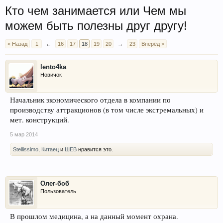
Кто чем занимается или Чем мы
можем быть полезны друг другу!
< Назад
1
←
16
17
18
19
20
→
23
Вперёд >
lento4ka
Новичок
Начальник экономического отдела в компании по
производству аттракционов (в том числе экстремальных) и
мет. конструкций.
5 мар 2014
Stellissimo
,
Китаец
и
ШЕВ
нравится это.
Олег-боб
Пользователь
В прошлом медицина, а на данный момент охрана.