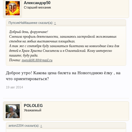
Александэр50
Старший механик
ПупсикНаМашинке сказал(а):
↑
Добрый день, форумчане!
Сменила профиль деятельности, занимаюсь застройкой эксклюзивных
стендов на любых выставочных площадках.
А так же с сентября буду заниматься билетами на новогодние ёлки для
детей в Храм Христа Спасители и в Олимпийский. Кому интересно
пишите, буду рада.
Почта:
pupsik08.88@mail.ru
Доброе утро! Какова цена билета на Новогоднюю ёлку , на
что ориентироваться?
19 авг 2014
POLOLEG
Уважаемый
anton2204 сказал(а):
↑