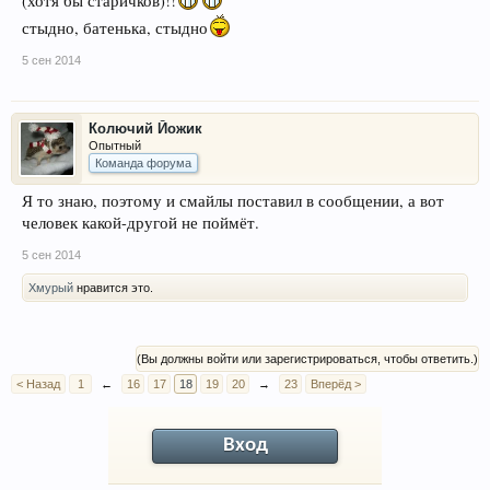
(хотя бы старичков)!!
стыдно, батенька, стыдно
5 сен 2014
Колючий Йожик
Опытный
Команда форума
Я то знаю, поэтому и смайлы поставил в сообщении, а вот
человек какой-другой не поймёт.
5 сен 2014
Хмурый
нравится это.
(Вы должны войти или зарегистрироваться, чтобы ответить.)
< Назад
1
←
16
17
18
19
20
→
23
Вперёд >
Вход