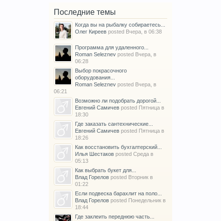
Последние темы
Когда вы на рыбалку собираетесь...
Олег Киреев
posted
Вчера, в 06:38
Программа для удаленного...
Roman Seleznev
posted
Вчера, в
06:28
Выбор покрасочного
оборудования...
Roman Seleznev
posted
Вчера, в
06:21
Возможно ли подобрать дорогой...
Евгений Самичев
posted
Пятница в
18:30
Где заказать сантехнические...
Евгений Самичев
posted
Пятница в
18:26
Как восстановить бухгалтерский...
Илья Шестаков
posted
Среда в
05:13
Как выбрать букет для...
Влад Горелов
posted
Вторник в
01:22
Если подвеска барахлит на поло...
Влад Горелов
posted
Понедельник в
18:44
Где заклеить переднюю часть...