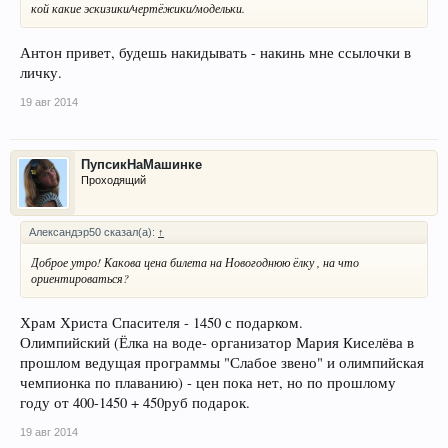
кой какие эскизики/чертёжики/модельки.
Антон привет, будешь накидывать - накинь мне ссылочки в
личку.
19 авг 2014
ПупсикНаМашинке
Проходящий
Александэр50 сказал(а):
↑
Доброе утро! Какова цена билета на Новогоднюю ёлку , на что
ориентироваться?
Храм Христа Спасителя - 1450 с подарком.
Олимпийский (Ёлка на воде- организатор Мария Киселёва в
прошлом ведущая программы "Слабое звено" и олимпийская
чемпионка по плаванию) - цен пока нет, но по прошлому
году от 400-1450 + 450руб подарок.
19 авг 2014