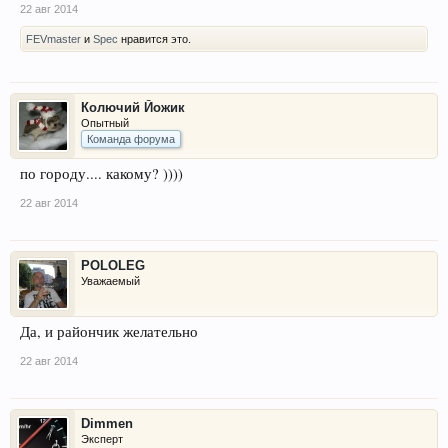
22 авг 2014
FEVmaster
и
Spec
нравится это.
Колючий Йожик
Опытный
Команда форума
по городу.... какому? ))))
22 авг 2014
POLOLEG
Уважаемый
Да, и райончик желательно
22 авг 2014
Dimmen
Эксперт