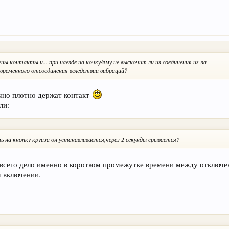
ены контакты и... при наезде на кочку/яму не выскочит ли из соединения из-за
е временного отсоединения вследствии вибраций?
очно плотно держат контакт
ли:
 на кнопку круиза он устанавливается,через 2 секунды срывается?
всего дело именно в коротком промежутке времени между отключе
м включении.