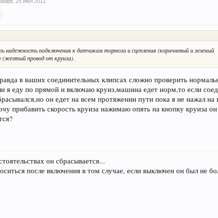
ladpit
,
25 июл 2012
.
>
ить надежность подключения к датчикам тормоза и сцепления (коричневый и зеленый
у (желтый провод от круиза).
правда в ваших соединительных клипсах сложно проверить нормальн
ли я еду по прямой и включаю круиз,машина едет норм,то если сое
расывался,но он едет на всем протяжении пути пока я не нажал на
очу прибавить скорость круиза нажимаю опять на кнопку круиза он
тся?
тоятельствах он сбрасывается...
иться после включения в том случае, если выключен он был не бол