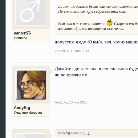
Да нет, не должно быть, клипсы достаточно 
По его описанию, круиз сбрасывается если:
Вот это и не совсем понятно
Скорее всего 
или кнопкой) и его повторном включении.
vanost76
Новичок
допустим я еду 60 км/ч. вкл. круиз маши
vanost76
,
12 янв 2013
Давайте сделаем так: в понедельник буд
ли по прежнему.
AndyBig
,
13 янв 2013
AndyBig
Участник форума
AndyBig сказал(а):
↑