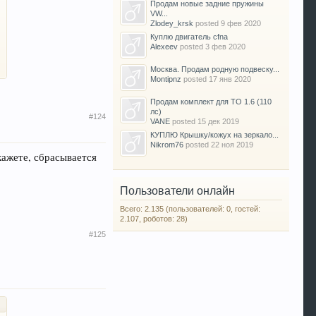
Продам новые задние пружины
VW...
Zlodey_krsk
posted
9 фев 2020
Куплю двигатель cfna
Alexeev
posted
3 фев 2020
Москва. Продам родную подвеску...
Montipnz
posted
17 янв 2020
Продам комплект для ТО 1.6 (110
лс)
#124
VANE
posted
15 дек 2019
КУПЛЮ Крышку/кожух на зеркало...
Nikrom76
posted
22 ноя 2019
кажете, сбрасывается
Пользователи онлайн
Всего: 2.135 (пользователей: 0, гостей:
2.107, роботов: 28)
#125