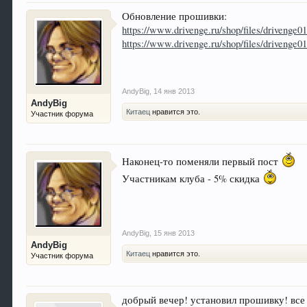
Обновление прошивки:
https://www.drivenge.ru/shop/files/drivenge0
https://www.drivenge.ru/shop/files/drivenge
AndyBig
,
14 янв 2013
AndyBig
Китаец
нравится это.
Участник форума
Наконец-то поменяли первый пост
Участникам клуба - 5% скидка
AndyBig
,
15 янв 2013
AndyBig
Китаец
нравится это.
Участник форума
добрый вечер! установил прошивку! все 