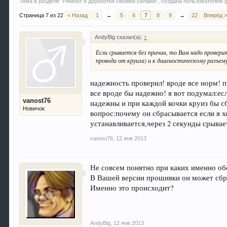
Тема в разделе "
Ремонт и доработки своими силами
", создана пользователем
g
Страница 7 из 22
< Назад
1
←
5
6
7
8
9
→
22
Вперёд 
AndyBig сказал(а):
↑
Если срывается без причин, то Вам надо провер
провода от круиза) и к диагностическому разъем
надежность проверил! вроде все норм! 
все вроде бы надежно! я вот подумал:ес
vanost76
надежны и при каждой кочки круиз бы сб
Новичок
вопрос:почему он сбрасывается если я х
устанавливается,через 2 секунды срывае
vanost76
,
12 янв 2013
Не совсем понятно при каких именно обс
В Вашей версии прошивки он может сброс
Именно это происходит?
AndyBig
,
12 янв 2013