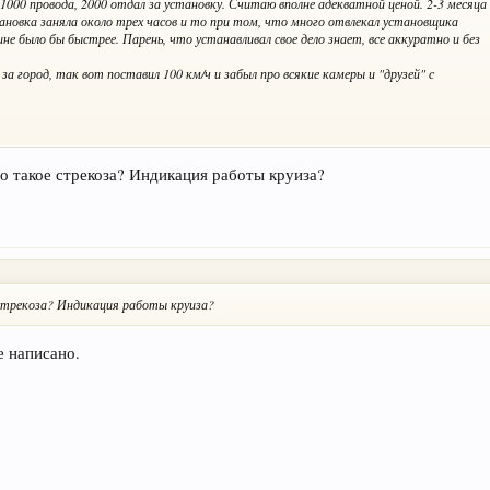
 1000 провода, 2000 отдал за установку. Считаю вполне адекватной ценой. 2-3 месяца
ановка заняла около трех часов и то при том, что много отвлекал установщика
е было бы быстрее. Парень, что устанавливал свое дело знает, все аккуратно и без
 за город, так вот поставил 100 км/ч и забыл про всякие камеры и "друзей" с
о такое стрекоза? Индикация работы круиза?
 стрекоза? Индикация работы круиза?
е написано.