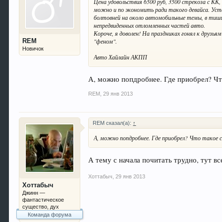
Цена удовольствия 6500 руб, 3500 стрекоза с КК,
можно и по экономить ради такого девайса. Уст
болтовней на около автомобильные темы, в тишин
непредвиденных отломленных частей авто.
Короче, я доволен! На праздниках гонял к друзьям
REM
"феном".
Новичок
Авто Хайлайн АКПП
А, можно попдробнее. Где приобрел? Чт
REM
,
29 янв 2013
REM сказал(а):
↑
А, можно попдробнее. Где приобрел? Что такое
А тему с начала почитать трудно, тут вс
Хоттабыч
,
29 янв 2013
Хоттабыч
Джинн —
фантастическое
существо, дух
Команда форума