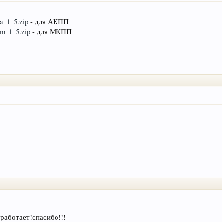
1a_1_5.zip
- для АКПП
01m_1_5.zip
- для МКПП
работает!спасибо!!!