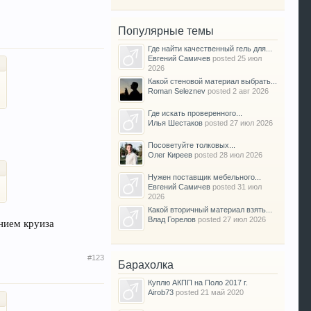
Популярные темы
Где найти качественный гель для...
Евгений Самичев
posted
25 июл
2026
Какой стеновой материал выбрать...
Roman Seleznev
posted
2 авг 2026
Где искать проверенного...
Илья Шестаков
posted
27 июл 2026
Посоветуйте толковых...
Олег Киреев
posted
28 июл 2026
Нужен поставщик мебельного...
Евгений Самичев
posted
31 июл
2026
Какой вторичный материал взять...
Влад Горелов
posted
27 июл 2026
нием круиза
#123
Барахолка
Куплю АКПП на Поло 2017 г.
Airob73
posted
21 май 2020