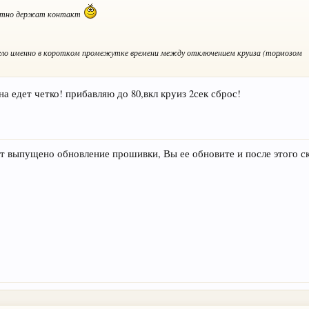
плотно держат контакт
дело именно в коротком промежутке времени между отключением круиза (тормозом
на едет четко! прибавляю до 80,вкл круиз 2сек сброс!
ет выпущено обновление прошивки, Вы ее обновите и после этого с