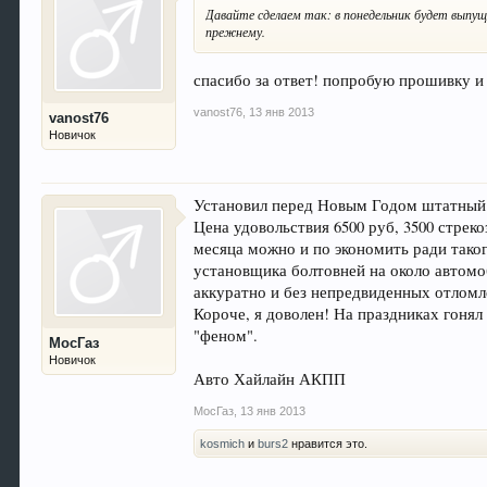
Давайте сделаем так: в понедельник будет выпущ
прежнему.
спасибо за ответ! попробую прошивку и
vanost76
,
13 янв 2013
vanost76
Новичок
Установил перед Новым Годом штатный 
Цена удовольствия 6500 руб, 3500 стреко
месяца можно и по экономить ради таког
установщика болтовней на около автомоб
аккуратно и без непредвиденных отломл
Короче, я доволен! На праздниках гонял 
"феном".
МосГаз
Новичок
Авто Хайлайн АКПП
МосГаз
,
13 янв 2013
kosmich
и
burs2
нравится это.