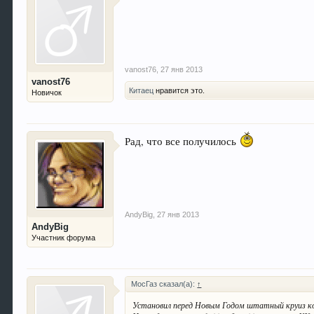
vanost76
,
27 янв 2013
vanost76
Китаец
нравится это.
Новичок
Рад, что все получилось
AndyBig
,
27 янв 2013
AndyBig
Участник форума
МосГаз сказал(а):
↑
Установил перед Новым Годом штатный круиз к