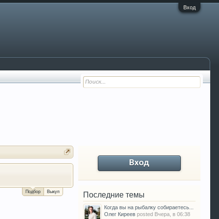
Вход
Вход
За сколько можно продать Ваш VW P
Подбор
Выкуп
Последние темы
Когда вы на рыбалку собираетесь...
Олег Киреев
posted
Вчера, в 06:38