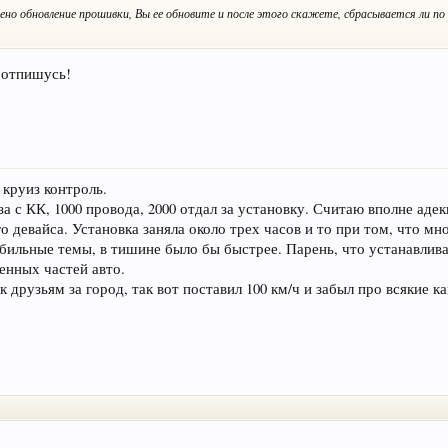
ено обновление прошивки, Вы ее обновите и после этого скажете, сбрасывается ли по
 отпишусь!
круиз контроль.
за с КК, 1000 провода, 2000 отдал за установку. Считаю вполне адек
о девайса. Установка заняла около трех часов и то при том, что мн
ильные темы, в тишине было бы быстрее. Парень, что устанавливал
енных частей авто.
к друзьям за город, так вот поставил 100 км/ч и забыл про всякие к