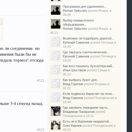
Программа для удаленного...
Roman Seleznev
posted
Вчера, в
06:28
Выбор покрасочного
оборудования...
Roman Seleznev
posted
Вчера, в
06:21
Возможно ли подобрать дорогой...
Евгений Самичев
posted
Пятница в
18:30
о ли соединение. но
Где заказать сантехнические...
динения были бы не
Евгений Самичев
posted
Пятница в
 педаль тормоз! отсюда
18:26
Как восстановить бухгалтерский...
Илья Шестаков
posted
Среда в
05:13
Как выбрать букет для...
#121
Влад Горелов
posted
Вторник в
01:22
Если подвеска барахлит на поло...
Влад Горелов
posted
Понедельник в
18:44
ьше 3-4 секунд назад.
Где заклеить переднюю часть...
Владимир Панкратов
posted
Понедельник в 16:11
Есть ли в Воронеже недорогой...
Олег Киреев
posted
Понедельник в
#122
00:03