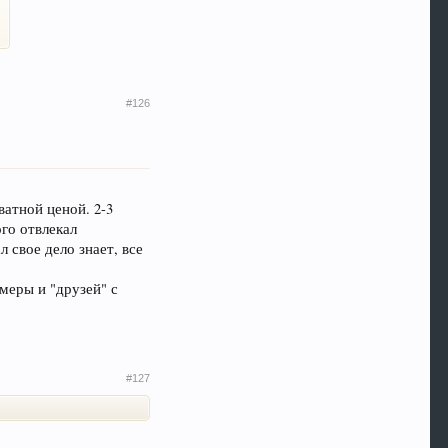
#126
ватной ценой. 2-3
ого отвлекал
 свое дело знает, все
амеры и "друзей" с
#127