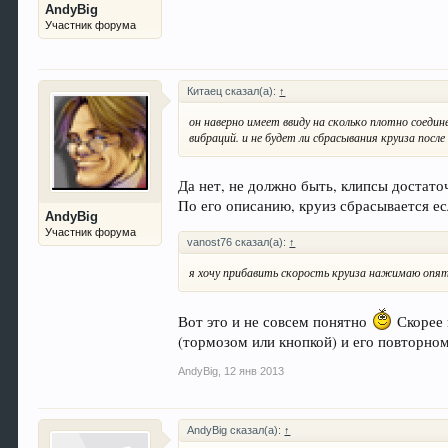
AndyBig
Участник форума
Китаец сказал(а):
↑
он наверно имеет ввиду на сколько плотно соедин
вибраций. и не будет ли сбрасывания круиза посл
Да нет, не должно быть, клипсы достат
По его описанию, круиз сбрасывается ес
AndyBig
Участник форума
vanost76 сказал(а):
↑
я хочу прибавить скорость круиза нажимаю опять
Вот это и не совсем понятно
Скорее 
(тормозом или кнопкой) и его повторно
AndyBig
,
12 янв 2013
AndyBig сказал(а):
↑