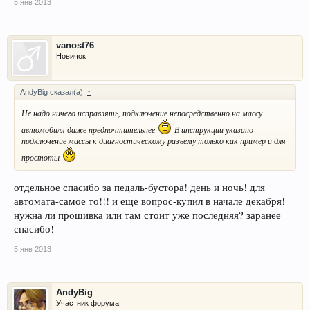
5 янв 2013
vanost76
Новичок
AndyBig сказал(а):
↑
Не надо ничего исправлять, подключение непосредственно на массу
автомобиля даже предпочтительнее
В инструкции указано
подключение массы к диагностическому разъему только как пример и для
простоты
отдельное спасибо за педаль-бустора! день и ночь! для
автомата-самое то!!! и еще вопрос-купил в начале декабря!
нужна ли прошивка или там стоит уже последняя? заранее
спасибо!
5 янв 2013
AndyBig
Участник форума