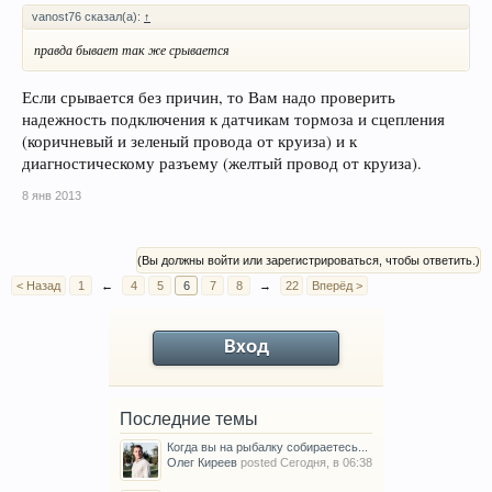
vanost76 сказал(а):
↑
правда бывает так же срывается
Если срывается без причин, то Вам надо проверить
надежность подключения к датчикам тормоза и сцепления
(коричневый и зеленый провода от круиза) и к
диагностическому разъему (желтый провод от круиза).
8 янв 2013
(Вы должны войти или зарегистрироваться, чтобы ответить.)
< Назад
1
←
4
5
6
7
8
→
22
Вперёд >
Вход
Последние темы
Когда вы на рыбалку собираетесь...
Олег Киреев
posted
Сегодня, в 06:38