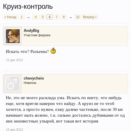
Круиз-контроль
< Назад
1
←
4
5
6
7
8
→
22
Вперёд >
AndyBig
Участник форума
Искать что? Разъемы?
12 дек 2012
chevycheis
Новичок
Не, это не моего расклада ума. Искать по инету, что нибудь
еще, хотя врятли наверно что найду. А круиз не то чтоб
хочется, а просто нужен, езжу далеко частенько, после 30 км
начинает ныть колено, т.к. сильно досталось дубинками от од
них неизвестных упырей, вот такая вот история
13 дек 2012