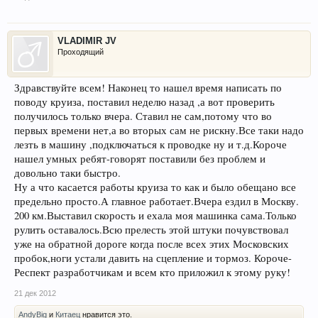
VLADIMIR JV
Проходящий
Здравствуйте всем! Наконец то нашел время написать по
поводу круиза, поставил неделю назад ,а вот проверить
получилось только вчера. Ставил не сам,потому что во
первых времени нет,а во вторых сам не рискну.Все таки надо
лезть в машину ,подключаться к проводке ну и т.д.Короче
нашел умных ребят-говорят поставили без проблем и
довольно таки быстро.
Ну а что касается работы круиза то как и было обещано все
предельно просто.А главное работает.Вчера ездил в Москву.
200 км.Выставил скорость и ехала моя машинка сама.Только
рулить оставалось.Всю прелесть этой штуки почувствовал
уже на обратной дороге когда после всех этих Московских
пробок,ноги устали давить на сцепление и тормоз. Короче-
Респект разработчикам и всем кто приложил к этому руку!
21 дек 2012
AndyBig
и
Китаец
нравится это.