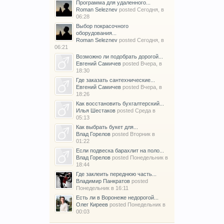
Программа для удаленного...
Roman Seleznev
posted
Сегодня, в
06:28
Выбор покрасочного
оборудования...
Roman Seleznev
posted
Сегодня, в
06:21
Возможно ли подобрать дорогой...
Евгений Самичев
posted
Вчера, в
18:30
Где заказать сантехнические...
Евгений Самичев
posted
Вчера, в
18:26
Как восстановить бухгалтерский...
Илья Шестаков
posted
Среда в
05:13
Как выбрать букет для...
Влад Горелов
posted
Вторник в
01:22
Если подвеска барахлит на поло...
Влад Горелов
posted
Понедельник в
18:44
Где заклеить переднюю часть...
Владимир Панкратов
posted
Понедельник в 16:11
Есть ли в Воронеже недорогой...
Олег Киреев
posted
Понедельник в
00:03