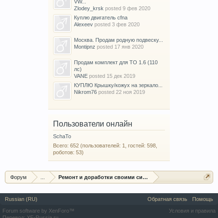
VW...
Zlodey_krsk
posted
9 фев 2020
Куплю двигатель cfna
Alexeev
posted
3 фев 2020
Москва. Продам родную подвеску...
Montipnz
posted
17 янв 2020
Продам комплект для ТО 1.6 (110
лс)
VANE
posted
15 дек 2019
КУПЛЮ Крышку/кожух на зеркало...
Nikrom76
posted
22 ноя 2019
Пользователи онлайн
SchaTo
Всего: 652 (пользователей: 1, гостей: 598,
роботов: 53)
Форум
...
Ремонт и доработки своими силами
Russian (RU)
Обратная связь
Помощь
Forum software by XenForo™
Условия и правила
Перевод:
XF-Russia.ru