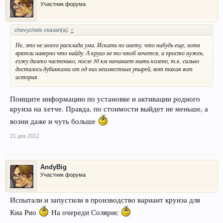
Участник форума
chevycheis сказал(а):
↑
Не, это не моего расклада ума. Искать по инету, что нибудь еще, хотя
врятли наверно что найду. А круиз не то чтоб хочется, а просто нужен,
езжу далеко частенько, после 30 км начинает ныть колено, т.к. сильно
досталось дубинками от од них неизвестных упырей, вот такая вот
история
Поищите информацию по установке и активации родного
круиза на хетче. Правда, по стоимости выйдет не меньше, а
возни даже и чуть больше
21 дек 2012
AndyBig
Участник форума
Испытали и запустили в производство вариант круиза для
Киа Рио
На очереди Солярис