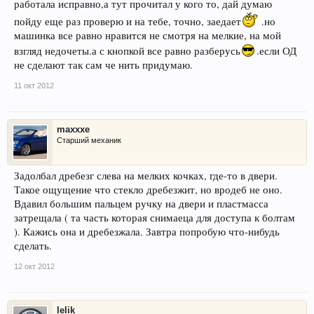
работала исправно,а тут прочитал у кого то, дай думаю
пойду еще раз проверю и на тебе, точно, заедает
.но
машинка все равно нравится не смотря на мелкие, на мой
взгляд недочеты.а с кнопкой все равно разберусь
.если ОД
не сделают так сам че нить придумаю.
11 окт 2012
maxxxe
Старший механик
Задолбал дребезг слева на мелких кочках, где-то в двери.
Такое ощущение что стекло дребезжит, но вродеб не оно.
Вдавил большим пальцем ручку на двери и пластмасса
затрещала ( та часть которая снимаеца для доступа к болтам
). Кажись она и дребезжала. Завтра попробую что-нибудь
сделать.
12 окт 2012
lelik