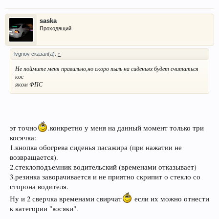
saska
Проходящий
lvgnov сказал(а):
↑
Не поймите меня правильно,но скоро пыль на сиденьях будет считаться
кос
яком ФПС
эт точно
.конкретно у меня на данный момент только три
косячка:
1.кнопка обогрева сиденья пасажира (при нажатии не
возвращается).
2.стеклоподъемник водительский (временами отказывает)
3.резинка заворачивается и не приятно скрипит о стекло со
сторона водителя.
Ну и 2 сверчка временами свирчат
если их можно отнести
к категории "косяки".