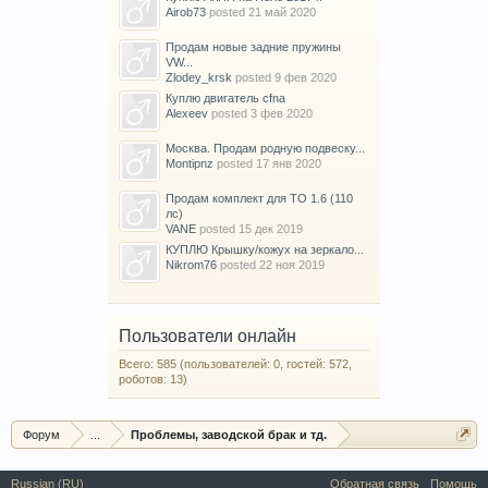
Airob73
posted
21 май 2020
Продам новые задние пружины
VW...
Zlodey_krsk
posted
9 фев 2020
Куплю двигатель cfna
Alexeev
posted
3 фев 2020
Москва. Продам родную подвеску...
Montipnz
posted
17 янв 2020
Продам комплект для ТО 1.6 (110
лс)
VANE
posted
15 дек 2019
КУПЛЮ Крышку/кожух на зеркало...
Nikrom76
posted
22 ноя 2019
Пользователи онлайн
Всего: 585 (пользователей: 0, гостей: 572,
роботов: 13)
Форум
...
Проблемы, заводской брак и тд.
Russian (RU)
Обратная связь
Помощь