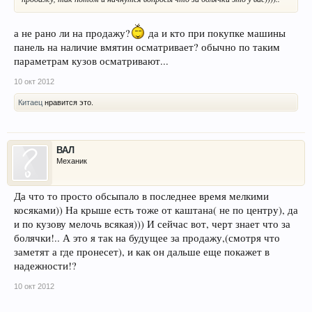
а не рано ли на продажу?
да и кто при покупке машины
панель на наличие вмятин осматривает? обычно по таким
параметрам кузов осматривают...
10 окт 2012
Китаец
нравится это.
ВАЛ
Механик
Да что то просто обсыпало в последнее время мелкими
косяками)) На крыше есть тоже от каштана( не по центру), да
и по кузову мелочь всякая))) И сейчас вот, черт знает что за
болячки!.. А это я так на будущее за продажу,(смотря что
заметят а где пронесет), и как он дальше еще покажет в
надежности!?
10 окт 2012