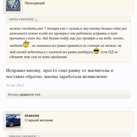
Проходящий
saska сказал(а):
↑
можно съездить,моя 5 месяцев как с салона,а эту кнопку только один раз
нажимал(в салоне когда все проверял) она работала исправно,а тут
прочитал у кого то, дай думаю пойду еще раз проверю и на тебе, точно,
заедает
.но машинка все равно нравится не смотря на мелкие, на
мой взгляд недочеты.а с кнопкой все равно разберусь
.если ОД не
сделают так сам че нить придумаю.
Исправил кнопку, просто снял рамку от магнитолы и
поставил обратно, кнопка заработала великолепно
12 окт 2012
Китаец
нравится это.
maxxxe
Старший механик
maxxxe сказал(а):
↑