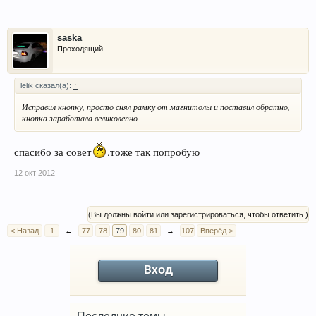
saska
Проходящий
lelik сказал(а):
↑
Исправил кнопку, просто снял рамку от магнитолы и поставил обратно,
кнопка заработала великолепно
спасибо за совет
.тоже так попробую
12 окт 2012
(Вы должны войти или зарегистрироваться, чтобы ответить.)
< Назад
1
←
77
78
79
80
81
→
107
Вперёд >
Вход