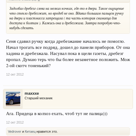
Задолбал дребезг слева на мелких кочках, где-то в двери. Такое ощущение
что стекло дребезжит, но вродеб не оно. Вдавил большим пальцем ручку
на двери и пластмасса затрещала ( та часть которая снимаеца для
доступа к болтам ). Кажись она и дребезжала. Завтра попробую что-
нибудь сделать.
Сеня сдавил ручку когда дребезжание началось не помогло.
Начал трогать все подряд, дошел до панели приборов. От она
хадина и дребезжала. Насувал пока в щели газеты, дребезг
пропал. Думаю терь что бы более незаметное положить. Мож
2-ой скотч тоненький?
12 окт 2012
maxxxe
Старший механик
Ага. Придеца в колхоз ехать, чтоб тут не палица)))
12 окт 2012
Vedrover
и
Китаец
нравится это.