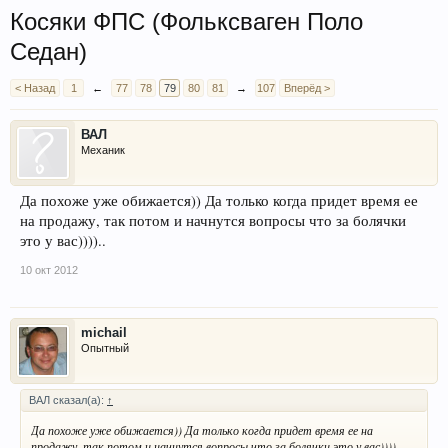
Косяки ФПС (Фольксваген Поло
Седан)
< Назад
1
←
77
78
79
80
81
→
107
Вперёд >
ВАЛ
Механик
Да похоже уже обижается)) Да только когда придет время ее
на продажу, так потом и начнутся вопросы что за болячки
это у вас))))..
10 окт 2012
michail
Опытный
ВАЛ сказал(а):
↑
Да похоже уже обижается)) Да только когда придет время ее на
продажу, так потом и начнутся вопросы что за болячки это у вас))))..