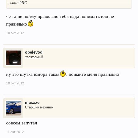
яком ФПС
че та не пойму правильно тебя нада понимать или не
правильно
10 окт 2012
opelevod
Уважаемый
ну это шутка юмора такая
. поймите меня правильно
10 окт 2012
maxxxe
Старший механик
совсем запутал
11 окт 2012