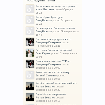
Последние темы
Как восстановить бухгалтерский...
Илья Шестаков
posted
Среда в
05:13
Как выбрать букет для...
Влад Горелов
posted
Вторник в
01:22
Если подвеска барахлит на поло...
Влад Горелов
posted
Понедельник в
18:44
Где заклеить переднюю часть...
Владимир Панкратов
posted
Понедельник в 16:11
Есть ли в Воронеже недорогой...
Олег Киреев
posted
Понедельник в
00:03
Помощь в получении СГР на...
Владимир Панкратов
posted
Воскресенье в 20:09
Кто возьмется за перемотку...
Евгений Самичев
posted
Воскресенье в 19:53
Какой стеновой материал выбрать...
Roman Seleznev
posted
Воскресенье в 19:20
Где в Москве оперативно...
Roman Seleznev
posted
Воскресенье в 19:16