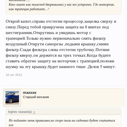
Кто знает как там(под дворниками) у нас все устроено. Где моторчик,
как трапеция работает...?
Открой капот,справа отстегни процессор,защелка сверху и
снизу.Перед тобой прикручена защита на 8 винтах под
шестигранник.Открутишь и увидишь мотор с
трапецией.Только нужно первоначально снять фильтр
воздушный.Открути саморезы ,подыми крышку,сними
фильтр.Сзади фильтра слева отстегни трубочку.Потяни
фильтр кверху,он держится на трех точках.Когда будите
ставить обратно защиту на моторчик с трапецией,положи
шумку на эту крышку,будет намного тише .Делов 5 минут.
10 окт 2012
maxxxe
Старший механик
lvgnov сказал(а):
↑
Не поймите меня правильно,но скоро пыль на сиденьях будет считаться
кос