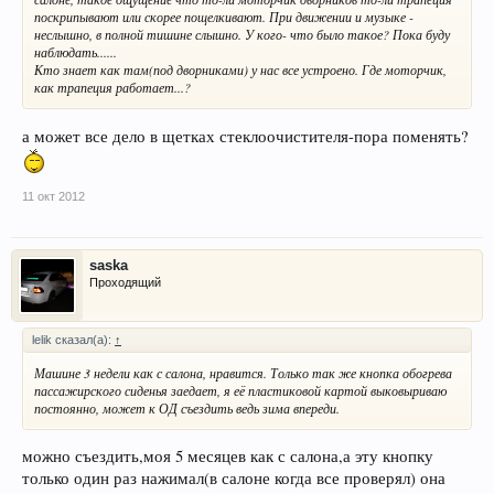
поскрипывают или скорее пощелкивают. При движении и музыке -
неслышно, в полной тишине слышно. У кого- что было такое? Пока буду
наблюдать......
Кто знает как там(под дворниками) у нас все устроено. Где моторчик,
как трапеция работает...?
а может все дело в щетках стеклоочистителя-пора поменять?
11 окт 2012
saska
Проходящий
lelik сказал(а):
↑
Машине 3 недели как с салона, нравится. Только так же кнопка обогрева
пассажирского сиденья заедает, я её пластиковой картой выковыриваю
постоянно, может к ОД съездить ведь зима впереди.
можно съездить,моя 5 месяцев как с салона,а эту кнопку
только один раз нажимал(в салоне когда все проверял) она