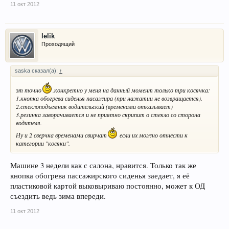
11 окт 2012
lelik
Проходящий
saska сказал(а):
↑
эт точно
.конкретно у меня на данный момент только три косячка:
1.кнопка обогрева сиденья пасажира (при нажатии не возвращается).
2.стеклоподъемник водительский (временами отказывает)
3.резинка заворачивается и не приятно скрипит о стекло со сторона
водителя.
Ну и 2 сверчка временами свирчат
если их можно отнести к
категории "косяки".
Машине 3 недели как с салона, нравится. Только так же
кнопка обогрева пассажирского сиденья заедает, я её
пластиковой картой выковыриваю постоянно, может к ОД
съездить ведь зима впереди.
11 окт 2012