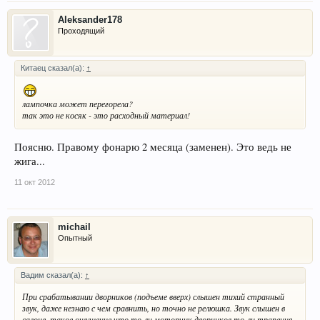
Aleksander178
Проходящий
Китаец сказал(а):
↑
лампочка может перегорела?
так это не косяк - это расходный материал!
Поясню. Правому фонарю 2 месяца (заменен). Это ведь не
жига...
11 окт 2012
michail
Опытный
Вадим сказал(а):
↑
При срабатывании дворников (подъеме вверх) слышен тихий странный
звук, даже незнаю с чем сравнить, но точно не релюшка. Звук слышен в
салоне, такое ощущение что то-ли моторчик дворников то-ли трапеция