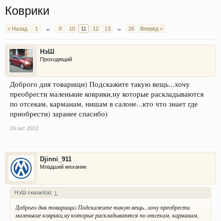
Коврики
< Назад
1
←
9
10
11
12
13
→
26
Вперёд >
НэШ
Проходящий
Доброго дня товарищи) Подскажите такую вещь...хочу
преобрести маленькие коврики,ну которые раскладываются
по отсекам, карманам, нишам в салоне...кто что знает где
приобрести) заранее спасибо)
24 окт 2012
Djinni_911
Младший механик
НэШ сказал(а):
↑
Доброго дня товарищи) Подскажите такую вещь...хочу преобрести
маленькие коврики,ну которые раскладываются по отсекам, карманам,