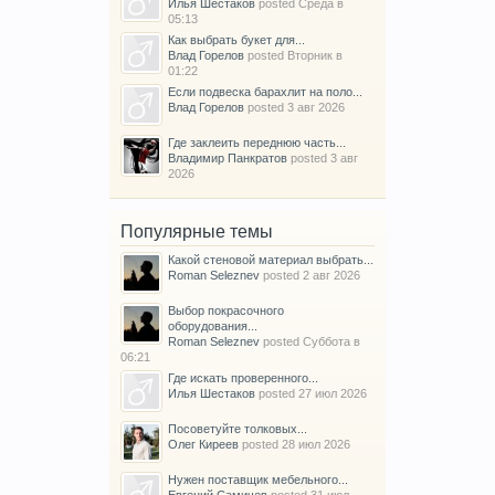
Илья Шестаков
posted
Среда в
05:13
Как выбрать букет для...
Влад Горелов
posted
Вторник в
01:22
Если подвеска барахлит на поло...
Влад Горелов
posted
3 авг 2026
Где заклеить переднюю часть...
Владимир Панкратов
posted
3 авг
2026
Популярные темы
Какой стеновой материал выбрать...
Roman Seleznev
posted
2 авг 2026
Выбор покрасочного
оборудования...
Roman Seleznev
posted
Суббота в
06:21
Где искать проверенного...
Илья Шестаков
posted
27 июл 2026
Посоветуйте толковых...
Олег Киреев
posted
28 июл 2026
Нужен поставщик мебельного...
Евгений Самичев
posted
31 июл