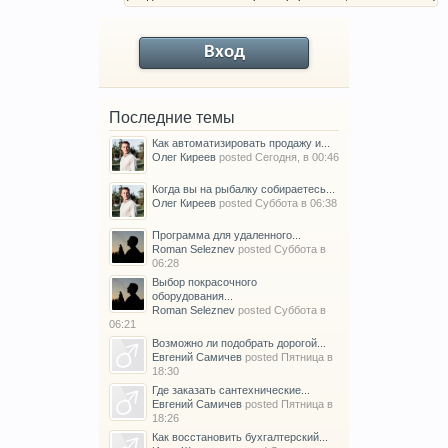
Вход
Последние темы
Как автоматизировать продажу и...
Олег Киреев
posted
Сегодня, в 00:46
Когда вы на рыбалку собираетесь...
Олег Киреев
posted
Суббота в 06:38
Программа для удаленного...
Roman Seleznev
posted
Суббота в
06:28
Выбор покрасочного
оборудования...
Roman Seleznev
posted
Суббота в
06:21
Возможно ли подобрать дорогой...
Евгений Самичев
posted
Пятница в
18:30
Где заказать сантехнические...
Евгений Самичев
posted
Пятница в
18:26
Как восстановить бухгалтерский...