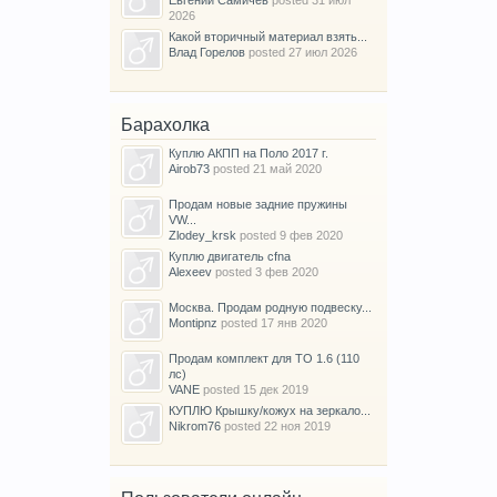
2026
Какой вторичный материал взять...
Влад Горелов
posted
27 июл 2026
Барахолка
Куплю АКПП на Поло 2017 г.
Airob73
posted
21 май 2020
Продам новые задние пружины
VW...
Zlodey_krsk
posted
9 фев 2020
Куплю двигатель cfna
Alexeev
posted
3 фев 2020
Москва. Продам родную подвеску...
Montipnz
posted
17 янв 2020
Продам комплект для ТО 1.6 (110
лс)
VANE
posted
15 дек 2019
КУПЛЮ Крышку/кожух на зеркало...
Nikrom76
posted
22 ноя 2019