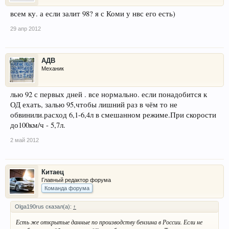
всем ку. а если залит 98? я с Коми у нвс его есть)
29 апр 2012
АДВ
Механик
лью 92 с первых дней . все нормально. если понадобится к
ОД ехать, залью 95,чтобы лишний раз в чём то не
обвинили.расход 6,1-6,4л в смешанном режиме.При скорости
до100км/ч - 5,7л.
2 май 2012
Китаец
Главный редактор форума
Команда форума
Olga190rus сказал(а):
↑
Есть же открытые данные по производству бензина в России. Если не