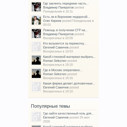
Где заклеить переднюю часть...
Владимир Панкратов
posted
Понедельник в 16:11
Есть ли в Воронеже недорогой...
Олег Киреев
posted
Понедельник в
00:03
Помощь в получении СГР на...
Владимир Панкратов
posted
Воскресенье в 20:09
Кто возьмется за перемотку...
Евгений Самичев
posted
Воскресенье в 19:53
Какой стеновой материал выбрать...
Roman Seleznev
posted
Воскресенье в 19:20
Где в Москве оперативно...
Roman Seleznev
posted
Воскресенье в 19:16
Какая фирма делает долговечные...
Евгений Самичев
posted
Воскресенье в 19:10
Популярные темы
Где найти качественный гель для...
Евгений Самичев
posted
25 июл
2026
Какой стеновой материал выбрать...