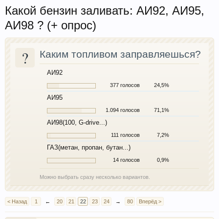
Какой бензин заливать: АИ92, АИ95,
АИ98 ? (+ опрос)
?
Каким топливом заправляешься?
АИ92
377 голосов
24,5%
АИ95
1.094 голосов
71,1%
АИ98(100, G-drive...)
111 голосов
7,2%
ГАЗ(метан, пропан, бутан...)
14 голосов
0,9%
Можно выбрать сразу несколько вариантов.
< Назад
1
←
20
21
22
23
24
→
80
Вперёд >