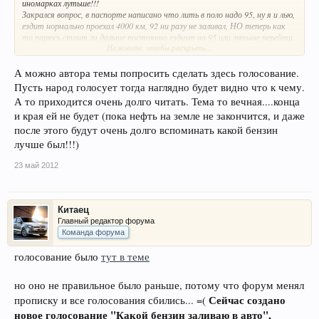
иномарках лутьше!!!
Закрался вопрос, в паспорте написано что лить в поло надо 95, ну я и лью,
ездит нормально проехал 4000 км, 92 ни разу не заливал, НО теперь как
то парюсь стоит ли дальше постоянно ездиьт на 95 или лутьше перейти
Нажмите, чтобы раскрыть...
на 92!!!
ПОДСКАЖИТЕ!!!
А можно автора темы попросить сделать здесь голосование.
Пусть народ голосует тогда наглядно будет видно что к чему.
Обсуждаем, советуем, высказуем!!!
А то приходится очень долго читать. Тема то вечная....конца
и края ей не будет (пока нефть на земле не закончится, и даже
после этого будут очень долго вспоминать какой бензин
лучше был!!!)
23 май 2012
Китаец
Главный редактор форума
Команда форума
голосование было
тут в теме
но оно не правильное было раньше, потому что форум менял
Сейчас создано
прописку и все голосования сбились... =(
новое голосование "Какой бензин заливаю в авто",