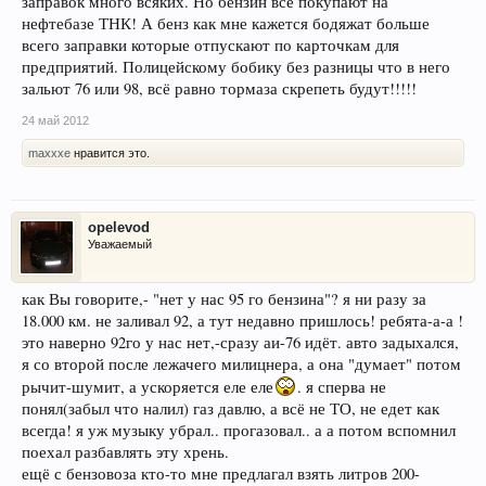
заправок много всяких. Но бензин все покупают на
нефтебазе ТНК! А бенз как мне кажется бодяжат больше
всего заправки которые отпускают по карточкам для
предприятий. Полицейскому бобику без разницы что в него
зальют 76 или 98, всё равно тормаза скрепеть будут!!!!!
24 май 2012
maxxxe
нравится это.
opelevod
Уважаемый
как Вы говорите,- "нет у нас 95 го бензина"? я ни разу за
18.000 км. не заливал 92, а тут недавно пришлось! ребята-а-а !
это наверно 92го у нас нет,-сразу аи-76 идёт. авто задыхался,
я со второй после лежачего милицнера, а она "думает" потом
рычит-шумит, а ускоряется еле еле
. я сперва не
понял(забыл что налил) газ давлю, а всё не ТО, не едет как
всегда! я уж музыку убрал.. прогазовал.. а а потом вспомнил
поехал разбавлять эту хрень.
ещё с бензовоза кто-то мне предлагал взять литров 200-