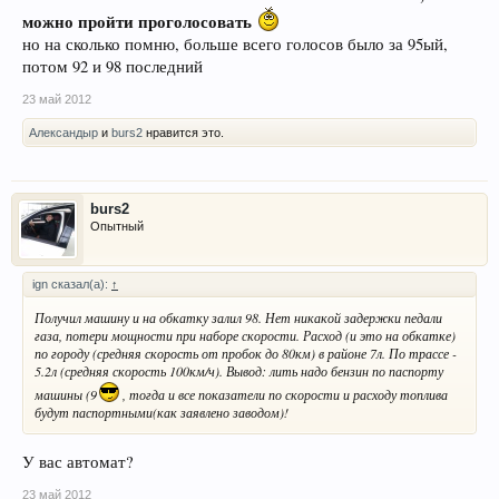
можно пройти проголосовать
но на сколько помню, больше всего голосов было за 95ый,
потом 92 и 98 последний
23 май 2012
Александыр
и
burs2
нравится это.
burs2
Опытный
ign сказал(а):
↑
Получил машину и на обкатку залил 98. Нет никакой задержки педали
газа, потери мощности при наборе скорости. Расход (и это на обкатке)
по городу (средняя скорость от пробок до 80км) в районе 7л. По трассе -
5.2л (средняя скорость 100км/ч). Вывод: лить надо бензин по паспорту
машины (9
, тогда и все показатели по скорости и расходу топлива
будут паспортными(как заявлено заводом)!
У вас автомат?
23 май 2012