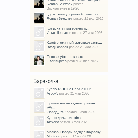
Roman Seleznev
posted
Воскресенье в 19:20
Где в столице пройти безопасное...
Roman Seleznev
posted
22 июл 2026
Где искать проверенного...
Илья Шестаков
posted
27 июл 2026
Какой вторичный материал взять...
Влад Горелов
posted
27 июл 2026
Посоветуйте толковых...
Олег Киреев
posted
28 июл 2026
Барахолка
Куплю АКПП на Поло 2017 г.
Airob73
posted
21 май 2020
Продам новые задние пружины
VW...
Zlodey_krsk
posted
9 фев 2020
Куплю двигатель cfna
Alexeev
posted
3 фев 2020
Москва. Продам родную подвеску...
Montipnz
posted
17 янв 2020