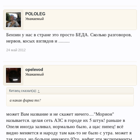
POLOLEG
Уважаемый
Бензин у нас в стране это просто БЕДА. Сколько разговоров,
нервов, косых взглядов и .........
24 май 2012
opelevod
Уважаемый
Китаец сказал(а):
↑
а какая фирма то?
может Вам название и не скажет ничего...."Морион"
называется. целая сеть АЗС в городе их 5 штук! раньше в
Опеля иногда заливал, нормально было, а щас пипец! всё
видно меняется и народу там как-то не было с утра. может я
так попал. но больше никакого 92го, нафиг эти эксперементы.