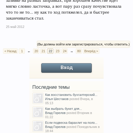
заливке на разных заправках, при хорошем качестве идёт
мягко словно ласточка, а вот пару раз сразу почувствовала
что то не то... ну как то ход потяжелел, да и быстрее
заканчиваться стал.
25 май 2012
(Вы должны войти или зарегистрироваться, чтобы ответить.)
< Назад
1
←
20
21
22
23
24
→
80
Вперёд >
Вход
Последние темы
Как восстановить бухгалтерский...
Илья Шестаков
posted
Вчера, в
05:13
Как выбрать букет для...
Влад Горелов
posted
Вторник в
01:22
Если подвеска барахлит на поло...
Влад Горелов
posted
Понедельник в
18:44