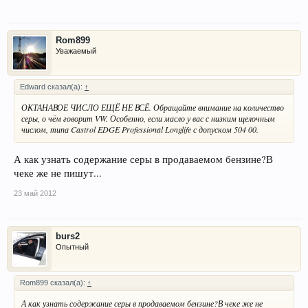
Rom899
Уважаемый
Edward сказал(а):
↑
ОКТАНАВОЕ ЧИСЛО ЕЩЁ НЕ ВСЁ. Обращайте внимание на количество
серы, о чём говорит VW. Особенно, если масло у вас с низким щелочным
числом, типа Castrol EDGE Professional Longlife с допуском 504 00.
А как узнать содержание серы в продаваемом бензине?В
чеке же не пишут...
23 май 2012
burs2
Опытный
Rom899 сказал(а):
↑
А как узнать содержание серы в продаваемом бензине?В чеке же не