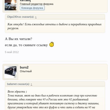
Китаец
Главный редактор форума
Команда форума
Olga190rus сказал(а):
↑
Как откуда? Есть ежегодые отчеты о дыбоче и переработки природных
ресурсов.
А Вы их читали?
если да, то скиньте ссылку
5 май 2012
burs2
Опытный
bafamet сказал(а):
↑
Всем здрасти )
Тема такая, ввот на днях был в рабочем колективе спор про качество
бензина, одни говорят что 95 в России нет это 92 разбавленый
присатками и который убивает топливную систему и движку машины,
другие утверждали что это все фуфло и что лить и ездить на 95 на