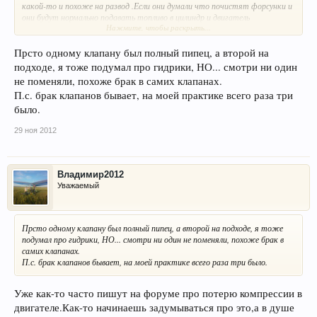
какой-то и похоже на развод .Если они думали что почистят форсунки и
они будут нормально подавать топливо в цилиндр и двигатель
Нажмите, чтобы раскрыть...
заработает лучше,а как он заработает если в 3 цилиндре не хватает
компрессии,чем они вообще думали когда предлагали .
Прсто одному клапану был полный пипец, а второй на
P.S. Если действительно проблема была с клапанами что больше похоже
подходе, я тоже подумал про гидрики, НО... смотри ни один
на правду,то вина скорее всего в не правильной работе
не поменяли, похоже брак в самих клапанах.
гидрокомпенсаторов.Они не справлялись со своей работой,и клапана были
П.с. брак клапанов бывает, на моей практике всего раза три
всегда в подвисшем состоянии,т.е неплотно прилегали к седлу.
было.
29 ноя 2012
Владимир2012
Уважаемый
Прсто одному клапану был полный пипец, а второй на подходе, я тоже
подумал про гидрики, НО... смотри ни один не поменяли, похоже брак в
самих клапанах.
П.с. брак клапанов бывает, на моей практике всего раза три было.
Уже как-то часто пишут на форуме про потерю компрессии в
двигателе.Как-то начинаешь задумываться про это,а в душе