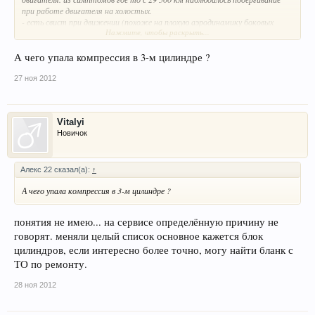
при работе двигателя на холостых.
- есть свист при движении (похоже на плохую аэродинамику боковых
Нажмите, чтобы раскрыть...
зеркал).
- до 2 ТО переодически в салоне появлялся шум дребезжания задней панели
(на 2ТО сказал. После ТО Сказали что не чего не нашли, но дребезжать с
А чего упала компрессия в 3-м цилиндре ?
того времени перестало)
- при установке сигнализации мастер (не из сервиса) сказал, что в
27 ноя 2012
проводке (как я понял с его слов) собирается влага. лично не видил не могу
сказать как это выглядело.
Vitalyi
Больше не чего пока не выявилось
Новичок
Алекс 22 сказал(а):
↑
А чего упала компрессия в 3-м цилиндре ?
понятия не имею... на сервисе определённую причину не
говорят. меняли целый список основное кажется блок
цилиндров, если интересно более точно, могу найти бланк с
ТО по ремонту.
28 ноя 2012