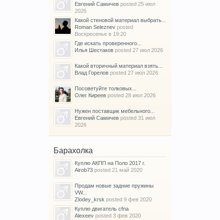
Евгений Самичев
posted
25 июл
2026
Какой стеновой материал выбрать...
Roman Seleznev
posted
Воскресенье в 19:20
Где искать проверенного...
Илья Шестаков
posted
27 июл 2026
Какой вторичный материал взять...
Влад Горелов
posted
27 июл 2026
Посоветуйте толковых...
Олег Киреев
posted
28 июл 2026
Нужен поставщик мебельного...
Евгений Самичев
posted
31 июл
2026
Барахолка
Куплю АКПП на Поло 2017 г.
Airob73
posted
21 май 2020
Продам новые задние пружины
VW...
Zlodey_krsk
posted
9 фев 2020
Куплю двигатель cfna
Alexeev
posted
3 фев 2020