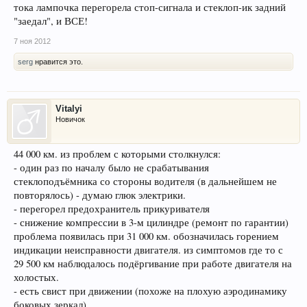
тока лампочка перегорела стоп-сигнала и стеклоп-ик задний
"заедал", и ВСЕ!
7 ноя 2012
serg
нравится это.
Vitalyi
Новичок
44 000 км. из проблем с которыми столкнулся:
- один раз по началу было не срабатывания
стеклоподъёмника со стороны водителя (в дальнейшем не
повторялось) - думаю глюк электрики.
- перегорел предохранитель прикуривателя
- снижение компрессии в 3-м цилиндре (ремонт по гарантии)
проблема появилась при 31 000 км. обозначилась горением
индикации неисправности двигателя. из симптомов где то с
29 500 км наблюдалось подёргивание при работе двигателя на
холостых.
- есть свист при движении (похоже на плохую аэродинамику
боковых зеркал).