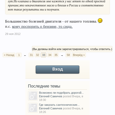
гут.Но клапана и двигателя мне кажется у нас летят по одной простой
причине,это некачественное масло и бензин в России и соответственно
вот такие результаты мы и получаем.
Большинство болезней двигателя - от нашего топлива.
п.с.
кому поспорить о бензине, то сюда.
29 ноя 2012
(Вы должны войти или зарегистрироваться, чтобы ответить.)
< Назад
1
←
31
32
33
34
35
→
58
Вперёд >
Вход
Последние темы
Возможно ли подобрать дорогой...
Евгений Самичев
posted
Вчера, в
18:30
Где заказать сантехнические...
Евгений Самичев
posted
Вчера, в
18:26