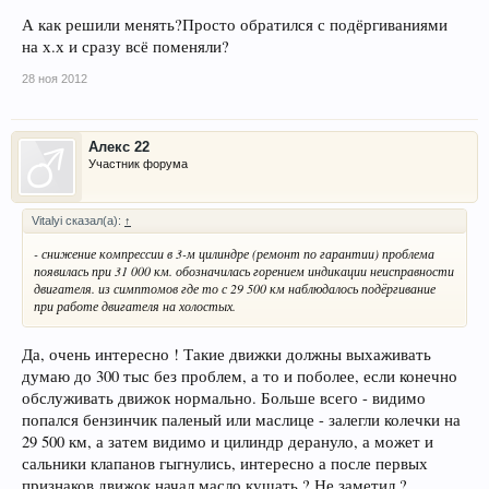
А как решили менять?Просто обратился с подёргиваниями
на х.х и сразу всё поменяли?
28 ноя 2012
Алекс 22
Участник форума
Vitalyi сказал(а):
↑
- снижение компрессии в 3-м цилиндре (ремонт по гарантии) проблема
появилась при 31 000 км. обозначилась горением индикации неисправности
двигателя. из симптомов где то с 29 500 км наблюдалось подёргивание
при работе двигателя на холостых.
Да, очень интересно ! Такие движки должны выхаживать
думаю до 300 тыс без проблем, а то и поболее, если конечно
обслуживать движок нормально. Больше всего - видимо
попался бензинчик паленый или маслице - залегли колечки на
29 500 км, а затем видимо и цилиндр дерануло, а может и
сальники клапанов гыгнулись, интересно а после первых
признаков движок начал масло кушать ? Не заметил ?