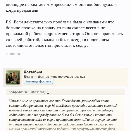
цилиндре не хватает компрессии,чем они вообще думали
когда предлагали .
P.S. Если действительно проблема была с клапанами что
больше похоже на правду,то вина скорее всего в не
правильной работе гидрокомпенсаторов.Они не справлялись
со своей работой,и клапана были всегда в подвисшем
состоянии,т.е неплотно прилегали к седлу.
29 ноя 2012
Хоттабыч
Джинн — фантастическое существо, дух
Команда форума
Владимир2012 сказал(а):
↑
Что-то мне не нравиться все это.Какие болты,какие гайки,какие
сальники,да прокладки -еще 10 шт.Какие прокладки хоть там стоят.А
почему 2 выхлопных клапана,они что сразу два пропали в цилиндре,ну
ладно один -это на правду похоже было бы.Остальные клапана что
старые поставили.Да их еще и притирать нужно.Такое ощущение что
они тут вписали по ходу для списания.Правильно Костя сказал разве
можно промывкой инжектора поднять или вернуть компрессию,бред