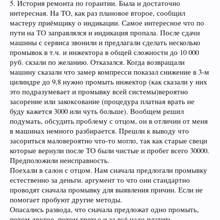
5. История ремонта по горантии. Была и достаточно
интересная. На ТО, как раз плановое второе, сообщил
мастеру приёмщику о индикации. Самое интересное что по
пути на ТО заправлялся и индикация пропала. После сдачи
машины с сервиса звонили и предлагали сделать несколько
промывок в т.ч. и инжектора в общей сложности до 10 000
руб. скзали по желанию. Отказался. Когда возвращали
машину сказали что замер компресси показал снижение в 3-м
цилиндре до 9,8 нужно промыть инжектор (как сказали у них
это подразумевает и промывку всей системы)вероятно
засорение или закоксование (процедура платная врать не
буду кажется 3000 или чуть больше). Вообщем решил
подумать, обсудить проблему с отцом, он в отличии от меня
в машинах немного разбирается. Прешли к выводу что
засориться маловероятно что-то могло, так как старые свеци
которые вернули после ТО были чистые и пробег всего 30000.
Предположили неисправность.
Поехали в салон с отцом. Нам сначала предлогали промывку
естественно за деньги. аргумент то что они стандартно
проводят сначала промывку для выявления причин. Если не
помогает пробуют другие методы.
Опасались развода, что сначала предложат одно промыть,
потом другое, потом третье и за всё надо платить.