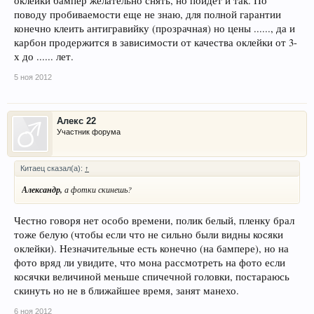
оклейки бампер желательно снять, но пойдет и так. По
поводу пробиваемости еще не знаю, для полной гарантии
конечно клеить антигравийку (прозрачная) но цены ......, да и
карбон продержится в зависимости от качества оклейки от 3-
х до ...... лет.
5 ноя 2012
Алекс 22
Участник форума
Китаец сказал(а):
↑
Александр,
а фотки скинешь?
Честно говоря нет особо времени, полик белый, пленку брал
тоже белую (чтобы если что не сильно были видны косяки
оклейки). Незначительные есть конечно (на бампере), но на
фото вряд ли увидите, что мона рассмотреть на фото если
косячки величиной меньше спичечной головки, постараюсь
скинуть но не в ближайшее время, занят манехо.
6 ноя 2012