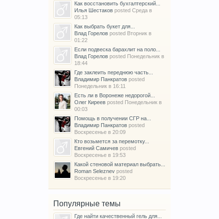
Как восстановить бухгалтерский...
Илья Шестаков
posted
Среда в
05:13
Как выбрать букет для...
Влад Горелов
posted
Вторник в
01:22
Если подвеска барахлит на поло...
Влад Горелов
posted
Понедельник в
18:44
Где заклеить переднюю часть...
Владимир Панкратов
posted
Понедельник в 16:11
Есть ли в Воронеже недорогой...
Олег Киреев
posted
Понедельник в
00:03
Помощь в получении СГР на...
Владимир Панкратов
posted
Воскресенье в 20:09
Кто возьмется за перемотку...
Евгений Самичев
posted
Воскресенье в 19:53
Какой стеновой материал выбрать...
Roman Seleznev
posted
Воскресенье в 19:20
Популярные темы
Где найти качественный гель для...