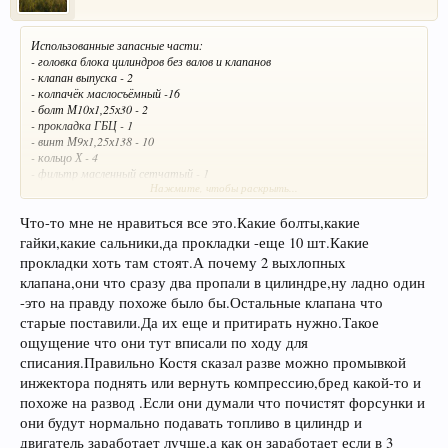
Использованные запасные части:
- головка блока цилиндров без валов и клапанов
- клапан выпуска - 2
- колпачёк маслосъёмный -16
- болт М10х1,25х30 - 2
- прокладка ГБЦ - 1
- винт М9х1,25х138 - 10
- кольцо Х - 4
- фильтр масленный сетчатый - 1
Нажмите, чтобы раскрыть...
- винт М6х45 - 5
- винт М6х65 - 10
- болт М14х1,5х100
Что-то мне не нравиться все это.Какие болты,какие
- сальник
гайки,какие сальники,да прокладки -еще 10 шт.Какие
- прокладка - 10
прокладки хоть там стоят.А почему 2 выхлопных
- кольцо 18х2,5
клапана,они что сразу два пропали в цилиндре,ну ладно один
- пробка маслянная
- фильтр маслянный
-это на правду похоже было бы.Остальные клапана что
- гайка М10 -3
старые поставили.Да их еще и притирать нужно.Такое
- гайка М8 - 9
ощущение что они тут вписали по ходу для
списания.Правильно Костя сказал разве можно промывкой
инжектора поднять или вернуть компрессию,бред какой-то и
похоже на развод .Если они думали что почистят форсунки и
они будут нормально подавать топливо в цилиндр и
двигатель заработает лучше,а как он заработает если в 3