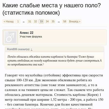
Какие слабые места у нашего поло?
(статистика поломок)
< Назад
1
←
31
32
33
34
35
→
58
Вперёд >
Алекс 22
Участник форума
Rom899 сказал(а):
↑
Почём обошлась обклейка капота карбоном?и бампера?Тоже думал
купить отбойник,но походу карбоновая полоса будет лучше смотреться.А
по непробивамости она как?
Говорят что мухобойка (отбойник) эффективна при скорости
свыше 100-120 км. Для экономии обклеивали ребята из
рекламного агентства (они тоже этим занимаются), а то в
салонах и на тюнинге цены не сложат. Так скажем что работа
обошлась дешевле материала. Стоимость карбона (Корея) 1
метр погонный при ширине 1,52 метра - 200 грн, а работа 150
- без снятия бампера. Конечно для более качественной