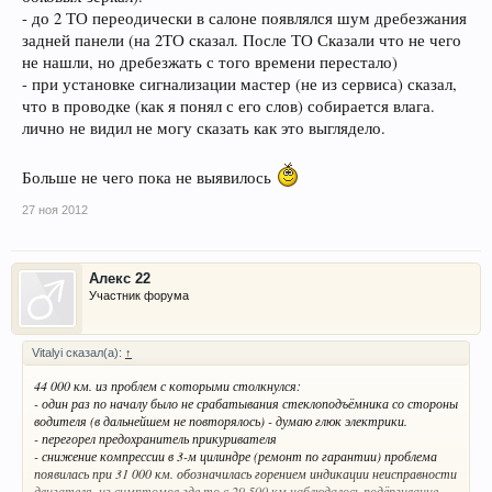
- до 2 ТО переодически в салоне появлялся шум дребезжания
задней панели (на 2ТО сказал. После ТО Сказали что не чего
не нашли, но дребезжать с того времени перестало)
- при установке сигнализации мастер (не из сервиса) сказал,
что в проводке (как я понял с его слов) собирается влага.
лично не видил не могу сказать как это выглядело.
Больше не чего пока не выявилось
27 ноя 2012
Алекс 22
Участник форума
Vitalyi сказал(а):
↑
44 000 км. из проблем с которыми столкнулся:
- один раз по началу было не срабатывания стеклоподъёмника со стороны
водителя (в дальнейшем не повторялось) - думаю глюк электрики.
- перегорел предохранитель прикуривателя
- снижение компрессии в 3-м цилиндре (ремонт по гарантии) проблема
появилась при 31 000 км. обозначилась горением индикации неисправности
двигателя. из симптомов где то с 29 500 км наблюдалось подёргивание