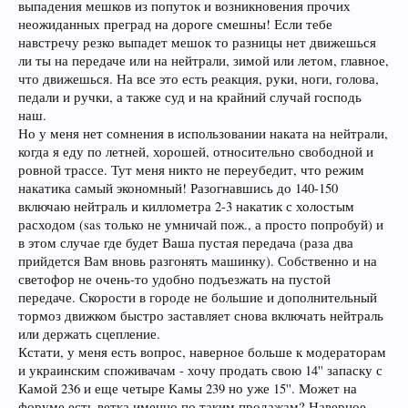
выпадения мешков из попуток и возникновения прочих
неожиданных преград на дороге смешны! Если тебе
навстречу резко выпадет мешок то разницы нет движешься
ли ты на передаче или на нейтрали, зимой или летом, главное,
что движешься. На все это есть реакция, руки, ноги, голова,
педали и ручки, а также суд и на крайний случай господь
наш.
Но у меня нет сомнения в использовании наката на нейтрали,
когда я еду по летней, хорошей, относительно свободной и
ровной трассе. Тут меня никто не переубедит, что режим
накатика самый экономный! Разогнавшись до 140-150
включаю нейтраль и киллометра 2-3 накатик с холостым
расходом (sas только не умничай пож., а просто попробуй) и
в этом случае где будет Ваша пустая передача (раза два
прийдется Вам вновь разгонять машинку). Собственно и на
светофор не очень-то удобно подъезжать на пустой
передаче. Скорости в городе не большие и дополнительный
тормоз движком быстро заставляет снова включать нейтраль
или держать сцепление.
Кстати, у меня есть вопрос, наверное больше к модераторам
и украинским споживачам - хочу продать свою 14'' запаску с
Камой 236 и еще четыре Камы 239 но уже 15''. Может на
форуме есть ветка именно по таким продажам? Наверное,