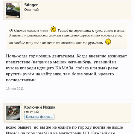
Stinger
Опытный
О! Свежие мысли в теме
Расход на стремится к нулю, а ноль и есть.
А насчёт управляемости, может в каких-то определённых условиях и да,
но вообще-то у нас в отличие от тележки как-то руль есть
Ноль-когда тормозишь двигателем. Когда внезапно возникает
препятствие (например мешок чего-нибудь, упавший из
кузова впереди идущего КАМАЗа, собака или яма) резко
крутить рулём на нейтралке, тем более зимой, чревато
последствиями.
18 ноя 2011
Колючий Йожик
Опытный
Команда форума
всяко бывает, но вы же не ездите по городу всегда не выше
60км/ч, за городом 90 и на магистрали 110. Каждый сам