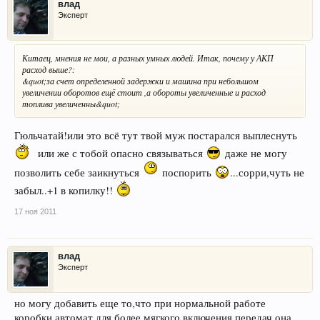
влад
Эксперт
Китаец, мнения не мои, а разных умных людей. Итак, почему у АКП
расход выше?:
&quot;за счет определенной задержки и машина при небольшом
увеличении оборотов ещё стоит ,а обороты увеличенные и расход
топлива увеличенны&quot;
Гюльчатай!или это всё тут твой муж постарался выплеснуть
или же с тобой опасно связываться
даже не могу
позволить себе заикнуться
поспорить
...сорри,чуть не
забыл..+1 в копилку!!
17 ноя 2011
влад
Эксперт
но могу добавить еще то,что при нормальной работе
коробки автомат,для более мягкого включения передач,она