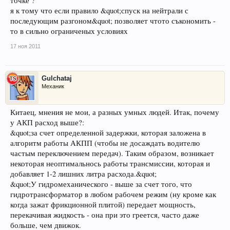
точке ?
я к тому что если правило &quot;спуск на нейтрали с
последующим разгоном&quot; позволяет чтото съкономить -
то в сильно ограниченых условиях
17 ноя 2011
Gulchataj
Механик
Китаец, мнения не мои, а разных умных людей. Итак, почему
у АКП расход выше?:
&quot;за счет определенной задержки, которая заложена в
алгоритм работы АКПП (чтобы не досаждать водителю
частым переключением передач). Таким образом, возникает
некоторая неоптимальнось работы трансмиссии, которая и
добавляет 1-2 лишних литра расхода.&quot;
&quot;У гидромеханического - выше за счет того, что
гидротрансформатор в любом рабочем режим (ну кроме как
когда зажат фрикционной плитой) передает мощность,
перекачивая жидкость - она при это греется, часто даже
больше, чем движок.