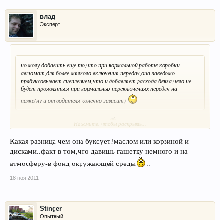
влад
Эксперт
но могу добавить еще то,что при нормальной работе коробки
автомат,для более мягкого включения передач,она заведомо
пробуксовывает сцеплением,что и добавляет расхода бенза,чего не
будет проявляться при нормальных переключениях передач на
палке(ну и от водителя конечно зависит)
В коробке-автомате нет сцепления
Нажмите, чтобы раскрыть...
Про гидротрансформатор
напиисано выше
Какая разница чем она буксует?маслом или корзиной и
дисками..факт в том,что давишь гашетку немного и на
атмосферу-в фонд окружающей среды
..
18 ноя 2011
Stinger
Опытный