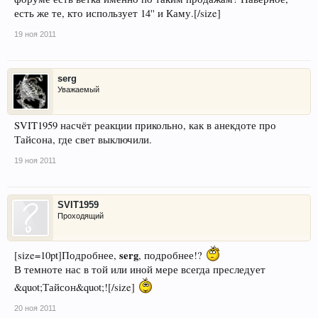
есть же те, кто использует 14'' и Каму
.[/size]
19 ноя 2011
serg
Уважаемый
SVIT1959 насчёт реакции прикольно, как в анекдоте про
Тайсона, где свет выключили.
19 ноя 2011
SVIT1959
Проходящий
serg
[size=10pt]Подробнее,
, подробнее!?
В темноте нас в той или иной мере всегда преследует
&quot;Тайсон&quot;![/size]
20 ноя 2011