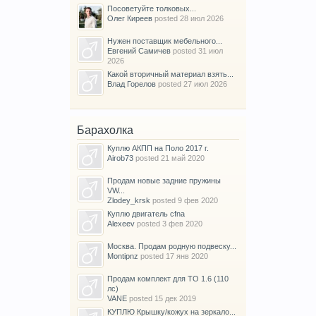
Посоветуйте толковых...
Олег Киреев
posted
28 июл 2026
Нужен поставщик мебельного...
Евгений Самичев
posted
31 июл
2026
Какой вторичный материал взять...
Влад Горелов
posted
27 июл 2026
Барахолка
Куплю АКПП на Поло 2017 г.
Airob73
posted
21 май 2020
Продам новые задние пружины
VW...
Zlodey_krsk
posted
9 фев 2020
Куплю двигатель cfna
Alexeev
posted
3 фев 2020
Москва. Продам родную подвеску...
Montipnz
posted
17 янв 2020
Продам комплект для ТО 1.6 (110
лс)
VANE
posted
15 дек 2019
КУПЛЮ Крышку/кожух на зеркало...