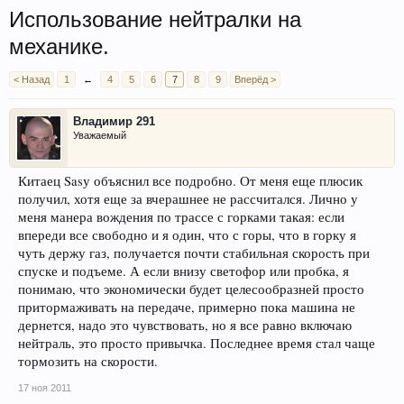
Использование нейтралки на
механике.
< Назад
1
←
4
5
6
7
8
9
Вперёд >
Владимир 291
Уважаемый
Китаец Sasу объяснил все подробно. От меня еще плюсик
получил, хотя еще за вчерашнее не рассчитался. Лично у
меня манера вождения по трассе с горками такая: если
впереди все свободно и я один, что с горы, что в горку я
чуть держу газ, получается почти стабильная скорость при
спуске и подъеме. А если внизу светофор или пробка, я
понимаю, что экономически будет целесообразней просто
притормаживать на передаче, примерно пока машина не
дернется, надо это чувствовать, но я все равно включаю
нейтраль, это просто привычка. Последнее время стал чаще
тормозить на скорости.
17 ноя 2011