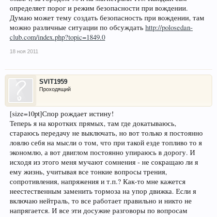
определяет порог и режим безопасности при вождении.
Думаю может тему создать безопасность при вождении, там
можно различные ситуации по обсуждать
http://polosedan-
club.com/index.php?topic=1849.0
18 ноя 2011
SVIT1959
Проходящий
[size=10pt]
Спор рождает истину!
Теперь я на коротких прямых, там где докатываюсь,
стараюсь передачу не выключать, но вот только я постоянно
ловлю себя на мысли о том, что при такой езде топливо то я
экономлю, а вот двиглом постоянно упираюсь в дорогу. И
исходя из этого меня мучают сомнения - не сокращаю ли я
ему жизнь, учитывая все тонкие вопросы трения,
сопротивления, напряжения и т.п.? Как-то мне кажется
неестественным заменить тормоза на упор движка. Если я
включаю нейтраль, то все работает правильно и никто не
напрягается. И все эти досужие разговоры по вопросам