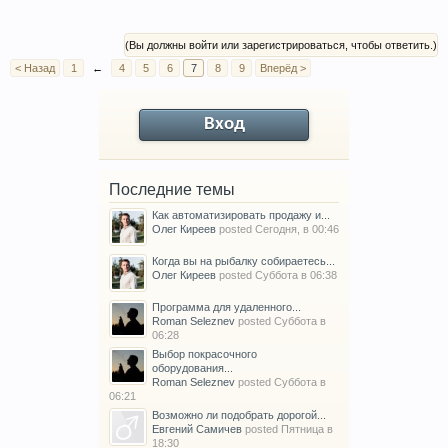
(Вы должны войти или зарегистрироваться, чтобы ответить.)
< Назад
1
←
4
5
6
7
8
9
Вперёд >
Вход
Последние темы
Как автоматизировать продажу и...
Олег Киреев
posted
Сегодня, в 00:46
Когда вы на рыбалку собираетесь...
Олег Киреев
posted
Суббота в 06:38
Программа для удаленного...
Roman Seleznev
posted
Суббота в
06:28
Выбор покрасочного
оборудования...
Roman Seleznev
posted
Суббота в
06:21
Возможно ли подобрать дорогой...
Евгений Самичев
posted
Пятница в
18:30