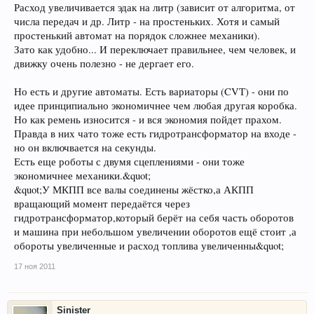
Расход увеличивается эдак на литр (зависит от алгоритма, от
числа передач и др. Литр - на простеньких. Хотя и самый
простенький автомат на порядок сложнее механики).
Зато как удобно... И переключает правильнее, чем человек, и
движку очень полезно - не дергает его.
Но есть и другие автоматы. Есть вариаторы (CVT) - они по
идее принципиально экономичнее чем любая другая коробка.
Но как ремень износится - и вся экономия пойдет прахом.
Правда в них чато тоже есть гидротрансформатор на входе -
но он включвается на секунды.
Есть еще роботы с двумя сцеплениями - они тоже
экономичнее механики.&quot;
&quot;У МКПП все валы соединены жёстко,а АКПП
вращающий момент передаётся через
гидротрансформатор,который берёт на себя часть оборотов
и машина при небольшом увеличении оборотов ещё стоит ,а
обороты увеличенные и расход топлива увеличенны&quot;
17 ноя 2011
Sinister