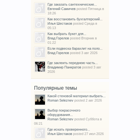
Где заказать сантехнические...
Евгений Самичев
posted
Пятница в
18:26
Как восстановить бухгалтерский...
Илья Шестаков
posted
Среда в
05:13
Как выбрать букет для...
Влад Горелов
posted
Вторник в
01:22
Если подвеска барахлит на поло...
Влад Горелов
posted
3 авг 2026
Где заклеить переднюю часть...
Владимир Панкратов
posted
3 авг
2026
Популярные темы
Какой стеновой материал выбрать...
Roman Seleznev
posted
2 авг 2026
Выбор покрасочного
оборудования...
Roman Seleznev
posted
Суббота в
06:21
Где искать проверенного...
Илья Шестаков
posted
27 июл 2026