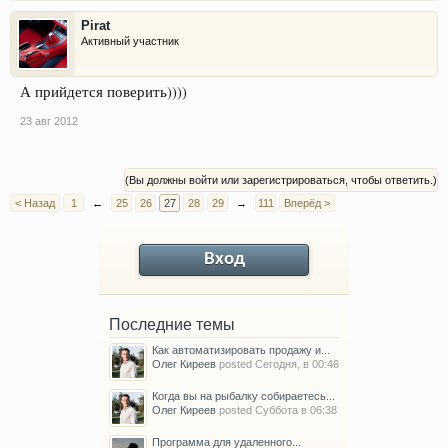
Pirat
Активный участник
А прийдется поверить))))
23 авг 2012
(Вы должны войти или зарегистрироваться, чтобы ответить.)
< Назад
1
←
25
26
27
28
29
→
111
Вперёд >
Вход
Последние темы
Как автоматизировать продажу и...
Олег Киреев
posted
Сегодня, в 00:46
Когда вы на рыбалку собираетесь...
Олег Киреев
posted
Суббота в 06:38
Программа для удаленного...