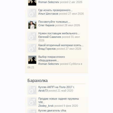
Roman Seleznev
posted
2 авг 2026
Где искать проверенного...
Илья Шестаков
posted
27 июл 2026
Посоветуйте толковых...
Олег Киреев
posted
28 июл 2026
Нужен поставщик мебельного...
Евгений Самичев
posted
31 июл
2026
Какой вторичный материал взять...
Влад Горелов
posted
27 июл 2026
Выбор покрасочного
оборудования...
Roman Seleznev
posted
Суббота в
06:21
Барахолка
Куплю АКПП на Поло 2017 г.
Airob73
posted
21 май 2020
Продам новые задние пружины
VW...
Zlodey_krsk
posted
9 фев 2020
Куплю двигатель cfna