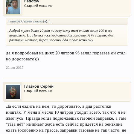
Fedotov
Старший механик
Глазков Сергей сказал(а):
↑
Андрей я уже более 10 лет на газу езжу там октан выше 100 и все
нормально. На Полике уже год отъездил отлично. А 98 заливаю для
растопки мотора, берет хорошо, дда и положено ему.
да я попробовал на днях 20 литров 98 залил порезвее он стал
но дороговато)))
22 авг 2012
Глазков Сергей
Старший механик
Да если ездить на нем, то дороговато, а для растопки
ништяк. У меня в месяц 10 литров уходит всего, так что я не
жмочусь. Правда когда подезжаешьк газовой заправке, а там
"газа нет" начинает жаба есть сейчас придется на бензхине
ехать (особенно на трассе, заправки газовые не так часто, не