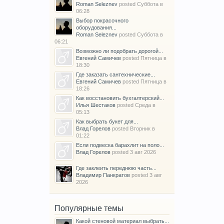
Roman Seleznev
posted
Суббота в
06:28
Выбор покрасочного
оборудования...
Roman Seleznev
posted
Суббота в
06:21
Возможно ли подобрать дорогой...
Евгений Самичев
posted
Пятница в
18:30
Где заказать сантехнические...
Евгений Самичев
posted
Пятница в
18:26
Как восстановить бухгалтерский...
Илья Шестаков
posted
Среда в
05:13
Как выбрать букет для...
Влад Горелов
posted
Вторник в
01:22
Если подвеска барахлит на поло...
Влад Горелов
posted
3 авг 2026
Где заклеить переднюю часть...
Владимир Панкратов
posted
3 авг
2026
Популярные темы
Какой стеновой материал выбрать...