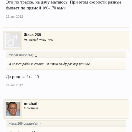
Это по трассе. на дачу матаюсь. При этом скорости разные,
бывает по прямой 160-170 км/ч
21 авг 2012
Жека 268
Активный участник
michail сказал(а):
↑
а колеса родные стоят? я имею ввиду размер резины...
Да родные! на 15
21 авг 2012
michail
Опытный
Жека 268 сказал(а):
↑