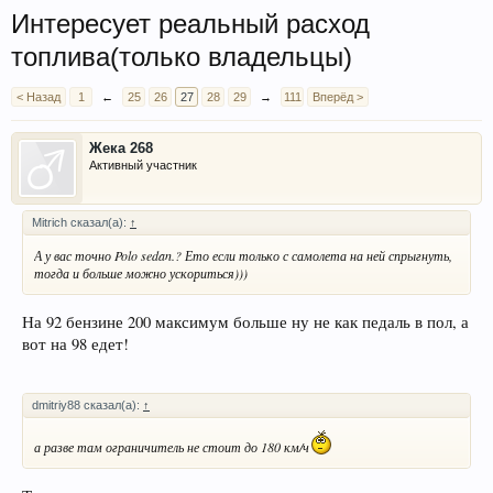
Интересует реальный расход
топлива(только владельцы)
< Назад
1
←
25
26
27
28
29
→
111
Вперёд >
Жека 268
Активный участник
Mitrich сказал(а):
↑
А у вас точно Polo sedan.? Ето если только с самолета на ней спрыгнуть,
тогда и больше можно ускориться)))
На 92 бензине 200 максимум больше ну не как педаль в пол, а
вот на 98 едет!
dmitriy88 сказал(а):
↑
а разве там ограничитель не стоит до 180 км/ч