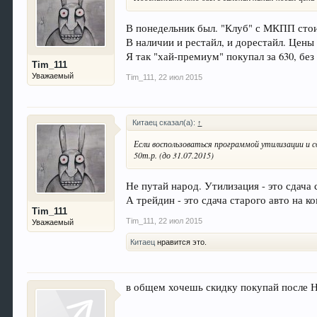
В понедельник был. "Клуб" с МКПП стоит
В наличии и рестайл, и дорестайл. Цены 
Я так "хай-премиум" покупал за 630, без
Tim_111
Уважаемый
Tim_111
,
22 июл 2015
Китаец сказал(а):
↑
Если воспользоваться программой утилизации и 
50т.р. (до 31.07.2015)
Не путай народ. Утилизация - это сдача с
А трейдин - это сдача старого авто на
Tim_111
Tim_111
,
22 июл 2015
Уважаемый
Китаец
нравится это.
в общем хочешь скидку покупай после Н