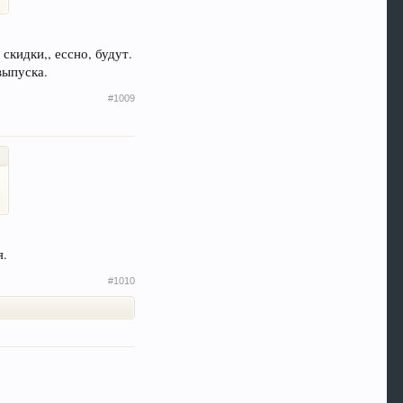
скидки,, ессно, будут.
выпуска.
#1009
я.
#1010