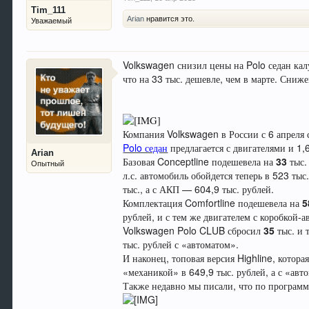
Tim_111
Arian
нравится это.
Уважаемый
Volkswagen снизил цены на Polo седан калу
что на 33 тыс. дешевле, чем в марте. Сниж
Компания Volkswagen в России с 6 апреля 
Polo седан
предлагается с двигателями и 1,6
Arian
Базовая Conceptline подешевела на
33
тыс.
Опытный
л.с. автомобиль обойдется теперь в 523 ты
тыс., а с АКП — 604,9 тыс. рублей.
Комплектация Comfortline подешевела на
5
рублей, и с тем же двигателем с коробкой-а
Volkswagen Polo CLUB сбросил
35
тыс. и 
тыс. рублей с «автоматом».
И наконец, топовая версия Highline, котора
«механикой» в 649,9 тыс. рублей, а с «авт
Также недавно мы писали, что по програм