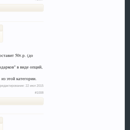
ставит 50т.р. (до
одарков" в виде опций,
из этой категории.
редактирование:
22 июл 2015
#1008