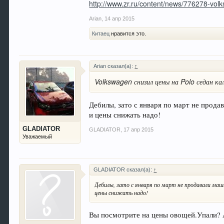
http://www.zr.ru/content/news/776278-vo
Arian
,
14 апр 2015
Китаец
нравится это.
Arian сказал(а):
↑
Volkswagen снизил цены на Polo седан ка
Дебилы, зато с января по март не прод
и цены снижать надо!
GLADIATOR
GLADIATOR
,
17 апр 2015
Уважаемый
GLADIATOR сказал(а):
↑
Дебилы, зато с января по март не продавали маш
цены снижать надо!
Вы посмотрите на цены овощей.Упали? А 