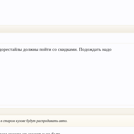
 дорестайлы должны пойти со скидками. Подождать надо
 в старом кузове будут распродавать авто.
аром кузове их может и не быть.