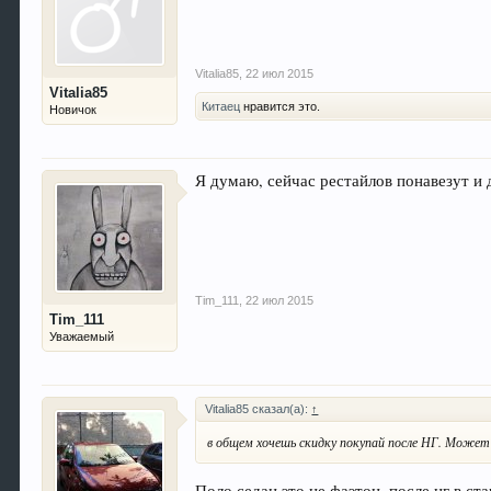
Vitalia85
,
22 июл 2015
Vitalia85
Китаец
нравится это.
Новичок
Я думаю, сейчас рестайлов понавезут и
Tim_111
,
22 июл 2015
Tim_111
Уважаемый
Vitalia85 сказал(а):
↑
в общем хочешь скидку покупай после НГ. Может
Поло седан это не фаэтон, после нг в ст