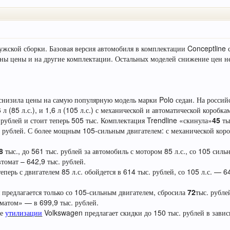
жской сборки. Базовая версия автомобиля в комплектации Conceptline с
ены цены и на другие комплектации. Остальных моделей снижение цен не
снизила цены на самую популярную модель марки Polo седан. На росси
 л (85 л.с.), и 1,6 л (105 л.с.) с механической и автоматической коробка
 рублей и стоит теперь 505 тыс. Комплектация Trendline «скинула»
45
ты
с. рублей. С более мощным 105-сильным двигателем: с механической кор
8
тыс., до 561 тыс. рублей за автомобиль с мотором 85 л.с., со 105 сил
втомат – 642,9 тыс. рублей.
теперь с двигателем 85 л.с. обойдется в 614 тыс. рублей, со 105 л.с. — 6
я предлагается только со 105-сильным двигателем, сбросила
72
тыс. рубле
оматом» — в 699,9 тыс. рублей.
ме
утилизации
Volkswagen предлагает скидки до 150 тыс. рублей в завис