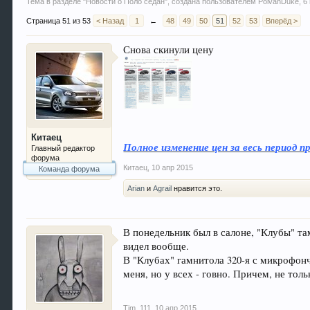
Тема в разделе "
Новости о Поло седан
", создана пользователем
PolvanDuke
,
6
Страница 51 из 53
< Назад
1
←
48
49
50
51
52
53
Вперёд >
Снова скинули цену
Китаец
Полное изменение цен за весь период
Главный редактор
форума
Китаец
,
10 апр 2015
Команда форума
Arian
и
Agrail
нравится это.
В понедельник был в салоне, "Клубы" там
видел вообще.
В "Клубах" гамнитола 320-я с микрофонч
меня, но у всех - говно. Причем, не тол
Tim_111
,
10 апр 2015