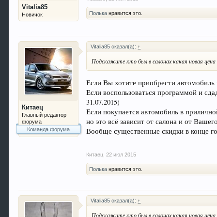
Vitalia85
Полька
нравится это.
Новичок
Vitalia85 сказал(а):
↑
Подскажите кто был в салонах какая новая цена 
Если Вы хотите приобрести автомобиль 
Если воспользоваться программой и сдад
31.07.2015)
Китаец
Если покупается автомобиль в приличной
Главный редактор
но это всё зависит от салона и от Вашег
форума
Вообще существенные скидки в конце год
Команда форума
Китаец
,
22 июл 2015
Полька
нравится это.
Vitalia85 сказал(а):
↑
Подскажите кто был в салонах какая новая цена 