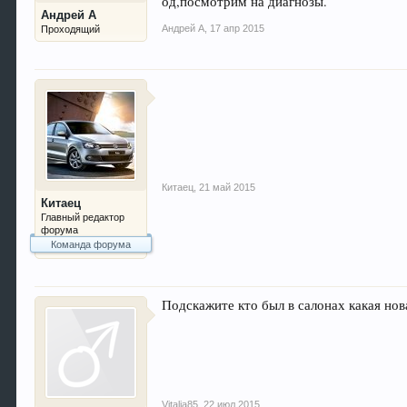
од,посмотрим на диагнозы.
Андрей А
Андрей А
,
17 апр 2015
Проходящий
Китаец
,
21 май 2015
Китаец
Главный редактор
форума
Команда форума
Подскажите кто был в салонах какая нов
Vitalia85
,
22 июл 2015