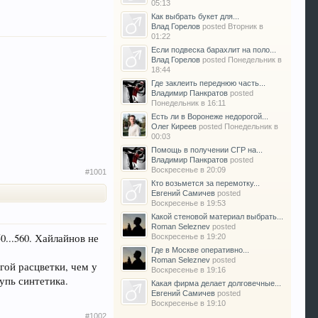
05:13
Как выбрать букет для...
Влад Горелов
posted
Вторник в
01:22
Если подвеска барахлит на поло...
Влад Горелов
posted
Понедельник в
18:44
Где заклеить переднюю часть...
Владимир Панкратов
posted
Понедельник в 16:11
Есть ли в Воронеже недорогой...
Олег Киреев
posted
Понедельник в
00:03
Помощь в получении СГР на...
Владимир Панкратов
posted
Воскресенье в 20:09
#1001
Кто возьмется за перемотку...
Евгений Самичев
posted
Воскресенье в 19:53
Какой стеновой материал выбрать...
Roman Seleznev
posted
0...560. Хайлайнов не
Воскресенье в 19:20
Где в Москве оперативно...
Roman Seleznev
posted
гой расцветки, чем у
Воскресенье в 19:16
упь синтетика.
Какая фирма делает долговечные...
Евгений Самичев
posted
Воскресенье в 19:10
#1002