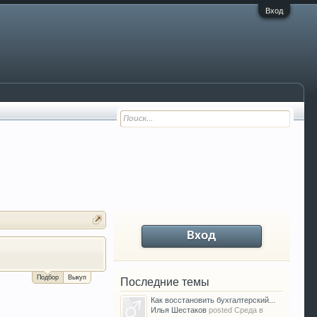
Вход
Вход
За сколько можно продать Ваш VW P
Подбор
Выкуп
Последние темы
Как восстановить бухгалтерский...
Илья Шестаков
posted
Среда в