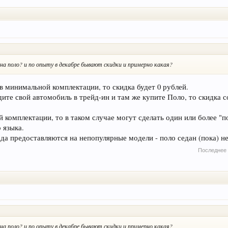
на поло? и по опыту в декабре бывают скидки и примерно какая?
в минимальной комплектации, то скидка будет 0 рублей.
ите свой автомобиль в трейд-ин и там же купите Поло, то скидка со
 комплектации, то в таком случае могут сделать один или более "п
о языка.
а предоставляются на непопулярные модели - поло седан (пока) не 
Последнее 
на поло? и по опыту в декабре бывают скидки и примерно какая?