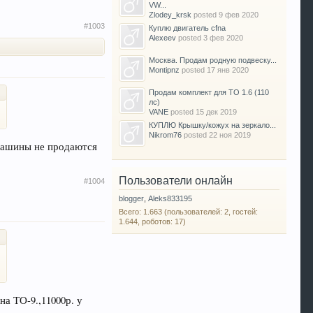
VW...
Zlodey_krsk
posted
9 фев 2020
#1003
Куплю двигатель cfna
Alexeev
posted
3 фев 2020
Москва. Продам родную подвеску...
Montipnz
posted
17 янв 2020
Продам комплект для ТО 1.6 (110
лс)
VANE
posted
15 дек 2019
КУПЛЮ Крышку/кожух на зеркало...
Nikrom76
posted
22 ноя 2019
 машины не продаются
Пользователи онлайн
#1004
blogger
,
Aleks833195
Всего: 1.663 (пользователей: 2, гостей:
1.644, роботов: 17)
на ТО-9.,11000р. у