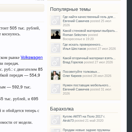
Популярные темы
Где найти качественный гель для...
Евгений Самичев
posted
25 июл
2026
тоит 505 тыс. рублей,
Какой стеновой материал выбрать...
 коснулось.
Roman Seleznev
posted
Воскресенье в 19:20
Где искать проверенного...
Илья Шестаков
posted
27 июл 2026
йском рынке
Volkswagen
Какой вторичный материал взять...
ми передач.
Влад Горелов
posted
27 июл 2026
с. руб.: с двигателем 85
Посоветуйте толковых...
обкой передач — 554,9
Олег Киреев
posted
28 июл 2026
Нужен поставщик мебельного...
ьным — 592,9 тыс.
Евгений Самичев
posted
31 июл
2026
45 тыс. рублей, и 695
Барахолка
й и обойдется теперь с
Куплю АКПП на Поло 2017 г.
Airob73
posted
21 май 2020
имости от модели.
Продам новые задние пружины