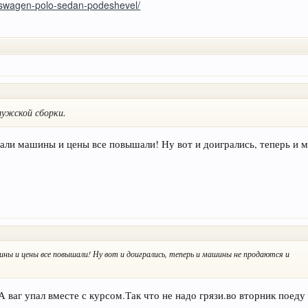
lkswagen-polo-sedan-podeshevel/
лужской сборки.
авали машины и цены все повышали! Ну вот и доигрались, теперь и
ины и цены все повышали! Ну вот и доигрались, теперь и машины не продаются и
ваг упал вместе с курсом.Так что не надо грязи.во вторник поеду 