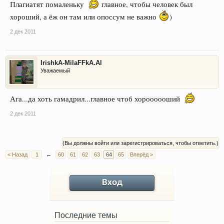
Плагиатят помаленьку
главное, чтобы человек был
хороший, а ёж он там или опоссум не важно
)
2 дек 2011
IrishkA-MilaFFkA.Al
Уважаемый
Ага...да хоть гамадрил...главное чтоб хороооооший
2 дек 2011
(Вы должны войти или зарегистрироваться, чтобы ответить.)
< Назад
1
←
60
61
62
63
64
65
Вперёд >
Вход
Последние темы