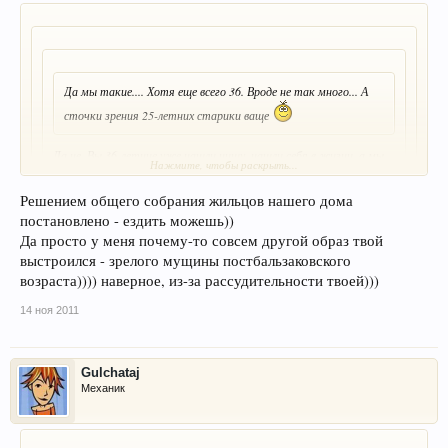
Да мы такие.... Хотя еще всего 36. Вроде не так много... А
сточки зрения 25-летних старики ваще
Да не, Вы 36-летние уже нашли нишу, нашли себя в жизни, а мы
Нажмите, чтобы раскрыть...
25-летние, ещё пока только подходим к этому
Нажмите, чтобы раскрыть...
Решением общего собрания жильцов нашего дома
постановлено - ездить можешь))
Китаец, ты такой.... молодой? )))))
Ну да, а что теперь не могу ездить на ФПСе?
Да просто у меня почему-то совсем другой образ твой
что удивляет то?)
выстроился - зрелого мущины постбальзаковского
возраста)))) наверное, из-за рассудительности твоей)))
14 ноя 2011
Gulchataj
Механик