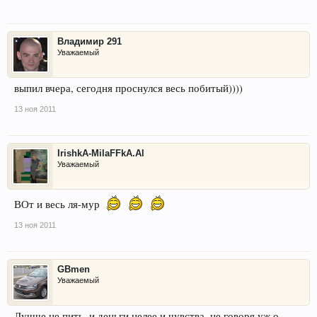
Владимир 291
Уважаемый
выпил вчера, сегодня проснулся весь побитый))))
13 ноя 2011
IrishkA-MilaFFkA.Al
Уважаемый
ВОт и весь ля-мур
13 ноя 2011
GBmen
Уважаемый
Лучше не пить, и деньги целее и чувства, не говоря уж о