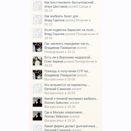
Как восстановить бухгалтерский...
Илья Шестаков
posted
Среда в
05:13
Как выбрать букет для...
Влад Горелов
posted
Вторник в
01:22
Если подвеска барахлит на поло...
Влад Горелов
posted
Понедельник в
18:44
Где заклеить переднюю часть...
Владимир Панкратов
posted
Понедельник в 16:11
Есть ли в Воронеже недорогой...
Олег Киреев
posted
Понедельник в
00:03
Помощь в получении СГР на...
Владимир Панкратов
posted
Воскресенье в 20:09
Кто возьмется за перемотку...
Евгений Самичев
posted
Воскресенье в 19:53
Какой стеновой материал выбрать...
Roman Seleznev
posted
Воскресенье в 19:20
Где в Москве оперативно...
Roman Seleznev
posted
Воскресенье в 19:16
Какая фирма делает долговечные...
Евгений Самичев
posted