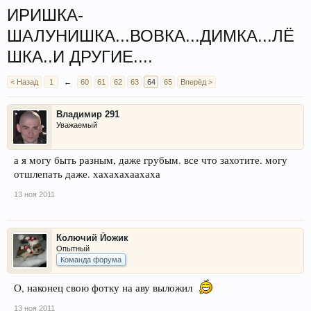
ИРИШКА-
ШАЛУНИШКА...ВОВКА...ДИМКА...ЛЁ
ШКА..И ДРУГИЕ....
< Назад
1
←
60
61
62
63
64
65
Вперёд >
Владимир 291
Уважаемый
а я могу быть разным, даже грубым. все что захотите. могу
отшлепать даже. хахахахаахаха
13 ноя 2011
Колючий Йожик
Опытный
Команда форума
О, наконец свою фотку на аву выложил
13 ноя 2011