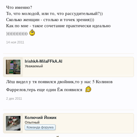
Что именно?
То, что молодой, или то, что рассудительный?))
Сколько женщин - столько и точек зрения)))
Как по мне - такое сочетание практически идеально
))))))))))))))
14 ноя 2011
IrishkA-MilaFFkA.Al
Уважаемый
Лёш видел у тя появился двойник,то у нас 5 Колинов
Фаррелов,терь еще один Ёж появился
2 дек 2011
Колючий Йожик
Опытный
Команда форума