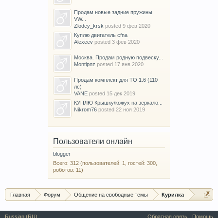
Продам новые задние пружины
VW...
Zlodey_krsk
posted
9 фев 2020
Куплю двигатель cfna
Alexeev
posted
3 фев 2020
Москва. Продам родную подвеску...
Montipnz
posted
17 янв 2020
Продам комплект для ТО 1.6 (110
лс)
VANE
posted
15 дек 2019
КУПЛЮ Крышку/кожух на зеркало...
Nikrom76
posted
22 ноя 2019
Пользователи онлайн
blogger
Всего: 312 (пользователей: 1, гостей: 300,
роботов: 11)
Главная
Форум
Общение на свободные темы
Курилка
Russian (RU)
Обратная связь
Помощь