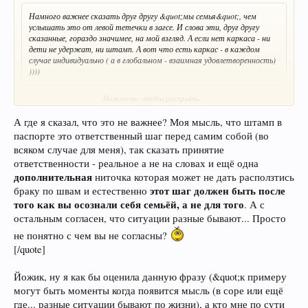
Намного важнее сказать друг другу &quot;мы семья&quot;, чем
услышать это от левой тетечки в загсе. И слова эти, друг другу
сказанные, гораздо значимее, на мой взгляд. А если нет каркаса - ни
дети не удержат, ни штамп. А вот что есть каркас - в каждом
случае индивидуально ( а в глобальном - взаимная удовлетворенность)
))))
+100
Нажмите, чтобы раскрыть...
А где я сказал, что это не важнее? Моя мысль, что штамп в
паспорте это ответственный шаг перед самим собой (во
всяком случае для меня), так сказать принятие
ответственности - реальное а не на словах и ещё одна
дополнительная
ниточка которая может не дать расползтись
этот шаг должен быть после
браку по швам и естественно
того как вы осознали себя семьёй, а не для того
. А с
остальным согласен, что ситуации разные бывают... Просто
не понятно с чем вы не согласны?
[/quote]
Йожик, ну я как бы оценила данную фразу (&quot;к примеру
могут быть моменты когда появится мысль (в соре или ещё
где... разные ситуации бывают по жизни), а кто мне по сути