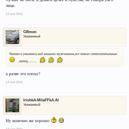
лице.
13 ноя 2011
GBmen
Уважаемый
Читаю и умиляюсь над нашими мужчинами,все такие сентементальные
,пипец...........
а разве это плохо?
13 ноя 2011
IrishkA-MilaFFkA.Al
Уважаемый
Ну конечно же хорошо
13 ноя 2011