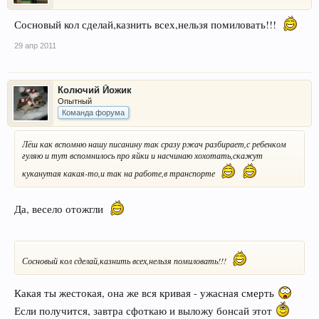
Сосновый кол сделай,казнить всех,нельзя помиловать!!!
29 апр 2011
Колючий Йожик
Опытный
Команда форума
Лёш как вспомню нашу писанину так сразу ржач разбирает,с ребенком
гуляю и тут вспомнилось про яйки и насчинаю хохотать,скажут
куканутая какая-то,и так на работе,в транспорте
Да, весело отожгли
Сосновый кол сделай,казнить всех,нельзя помиловать!!!
Какая ты жестокая, она же вся кривая - ужасная смерть
Если получится, завтра сфоткаю и выложу бонсай этот