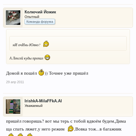
Колючий Йожик
Опытный
Команда форума
нИ очИнь дОвно?
А Лексей куды пропал
Домой я пошёл
)) Точнее уже пришёл
29 апр 2011
IrishkA-MilaFFkA.Al
Уважаемый
пришёл говоришь? вот мы терь с тобой вдвоём будем,Дима
ща спать ляжет,у него режим
,Вовка тож...в багажник