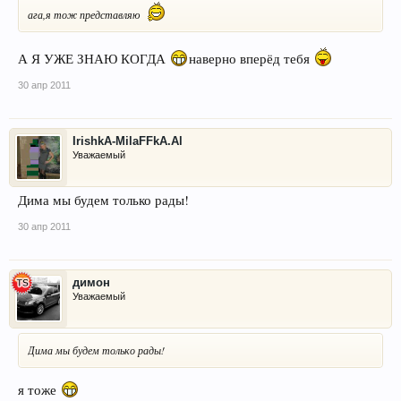
ага,я тож представляю
А Я УЖЕ ЗНАЮ КОГДА
наверно вперёд тебя
30 апр 2011
IrishkA-MilaFFkA.Al
Уважаемый
Дима мы будем только рады!
30 апр 2011
димон
Уважаемый
Дима мы будем только рады!
я тоже