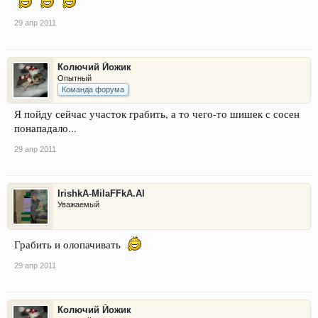
29 апр 2011
Колючий Йожик
Опытный
Команда форума
Я пойду сейчас участок грабить, а то чего-то шишек с сосен
понападало...
29 апр 2011
IrishkA-MilaFFkA.Al
Уважаемый
Грабить и олопачивать
29 апр 2011
Колючий Йожик