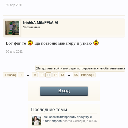
30 апр 2011
IrishkA-MilaFFkA.Al
Уважаемый
Вот фиг те
ща позвоню манагеру и узнаю
30 апр 2011
(Вы должны войти или зарегистрироваться, чтобы ответить.)
< Назад
1
←
9
10
11
12
13
→
65
Вперёд >
Вход
Последние темы
Как автоматизировать продажу и...
Олег Киреев
posted
Сегодня, в 00:46