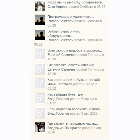
Когда вы на рыбалку собираетесь...
Олег Киреев
posted
Суббота в 06:38
Программа для удаленного...
Roman Seleznev
posted
Суббота в
06:28
Выбор покрасочного
оборудования...
Roman Seleznev
posted
Суббота в
06:21
Возможно ли подобрать дорогой...
Евгений Самичев
posted
Пятница в
18:30
Где заказать сантехнические...
Евгений Самичев
posted
Пятница в
18:26
Как восстановить бухгалтерский...
Илья Шестаков
posted
Среда в
05:13
Как выбрать букет для...
Влад Горелов
posted
Вторник в
01:22
Если подвеска барахлит на поло...
Влад Горелов
posted
3 авг 2026
Где заклеить переднюю часть...
Владимир Панкратов
posted
3 авг
2026