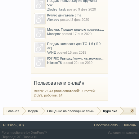
Продам новые задние пружины
VW...
Zlodey_krsk
posted
9 фев 2020
Куплю двигатель cfna
Alexeev
posted
3 фев 2020
Москва. Продам родную подвеску...
Montipnz
posted
17 янв 2020
Продам комплект для ТО 1.6 (110
лс)
VANE
posted
15 дек 2019
КУПЛЮ Крышку/кожух на зеркало...
Nikrom76
posted
22 ноя 2019
Пользователи онлайн
Всего: 2.043 (пользователей: 0, гостей:
2.029, роботов: 14)
Главная
Форум
Общение на свободные темы
Курилка
Russian (RU)
Обратная связь
Помощь
Forum software by XenForo™
Условия и правила
Перевод:
XF-Russia.ru