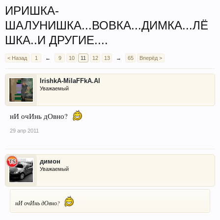
ИРИШКА-
ШАЛУНИШКА...ВОВКА...ДИМКА...ЛЁ
ШКА..И ДРУГИЕ....
< Назад
1
←
9
10
11
12
13
→
65
Вперёд >
IrishkA-MilaFFkA.Al
Уважаемый
нИ очИнь дОвно?
29 апр 2011
димон
Уважаемый
нИ очИнь дОвно?