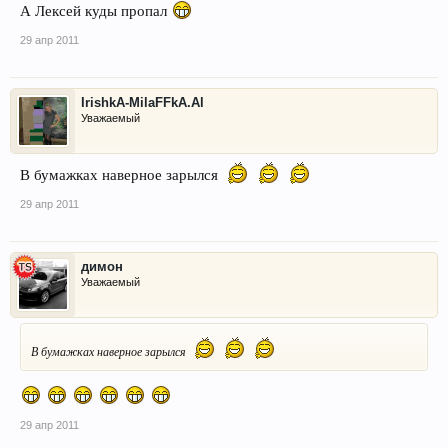
А Лексей куды пропал
29 апр 2011
IrishkA-MilaFFkA.Al
Уважаемый
В бумажках наверное зарылся
29 апр 2011
димон
Уважаемый
В бумажках наверное зарылся
29 апр 2011