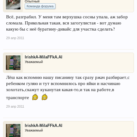
Опытный
Команда форума
Всё, разграбил. У меня там верхушка сосны упала, аж забор
сломала. Прикольная такая, вся загогулистая - вот думаю
какую бы с неё буратину-дивайс для участка сделать?
29 апр 2011
IrishkA-MilaFFkA.Al
Уважаемый
Лёш как вспомню нашу писанину так сразу ржач разбирает,с
ребенком гуляю и тут вспомнилось про яйки и насчинаю
хохотать,скажут куканутая какая-то,и так на работе,в
транспорте
29 апр 2011
IrishkA-MilaFFkA.Al
Уважаемый