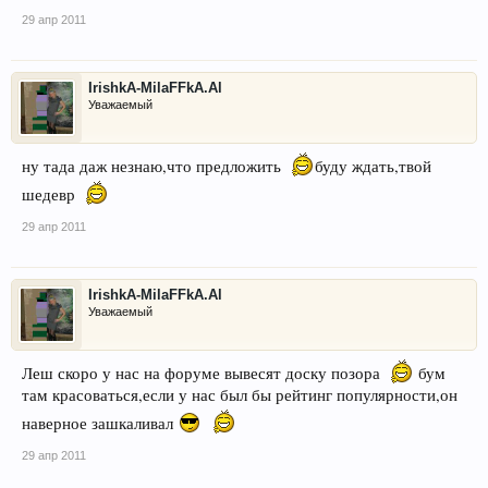
29 апр 2011
IrishkA-MilaFFkA.Al
Уважаемый
ну тада даж незнаю,что предложить
буду ждать,твой
шедевр
29 апр 2011
IrishkA-MilaFFkA.Al
Уважаемый
Леш скоро у нас на форуме вывесят доску позора
бум
там красоваться,если у нас был бы рейтинг популярности,он
наверное зашкаливал
29 апр 2011