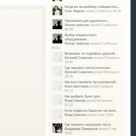
Когда вы на рыбалку собираетесь...
Олег Киреев
posted
Суббота в 06:38
Программа для удаленного...
Roman Seleznev
posted
Суббота в
06:28
Выбор покрасочного
оборудования...
Roman Seleznev
posted
Суббота в
06:21
Возможно ли подобрать дорогой...
Евгений Самичев
posted
Пятница в
18:30
Где заказать сантехнические...
Евгений Самичев
posted
Пятница в
18:26
Как восстановить бухгалтерский...
Илья Шестаков
posted
Среда в
05:13
Как выбрать букет для...
Влад Горелов
posted
Вторник в
01:22
Если подвеска барахлит на поло...
Влад Горелов
posted
3 авг 2026
Где заклеить переднюю часть...
Владимир Панкратов
posted
3 авг
2026