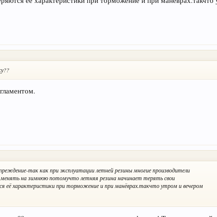
теряются её характеристики при торможение и при манёврах.такчто
ку??
егламентом.
упреждение-так как при эксплуатации летней резины многие производители
7 менять на зимнюю потомучто летняя резина начинает терять свои
я её характеристики при торможение и при манёврах.такчто утром и вечером