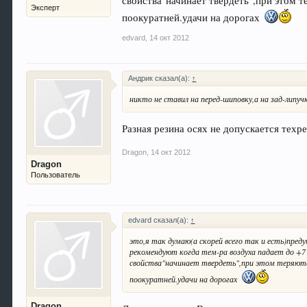
свойства"начинает твердеть",при этом 
Эксперт
поокуратней.удачи на дорогах
edvard
,
14 окт 2012
Aндрик сказал(а):
↑
никто не ставил на перед-шиповку,а на зад-липуч
Разная резина осях не допускается техр
Dragon
,
14 окт 2012
Dragon
Пользователь
edvard сказал(а):
↑
это,я так думаю(а скорей всего так и есть)пред
рекомендуют когда тем-ра воздуха падает до +
свойства"начинает твердеть",при этом теряютс
поокуратней.удачи на дорогах
Dragon