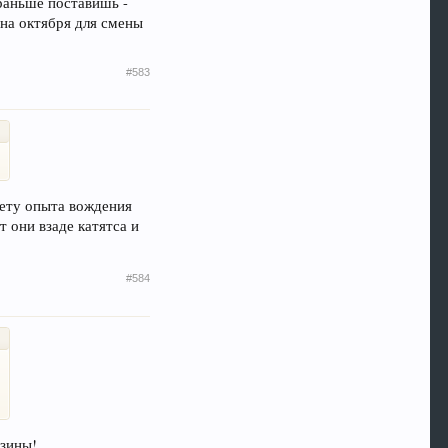
 раньше поставишь -
ина октября для смены
#583
нету опыта вождения
т они взаде катятса и
#584
езины!