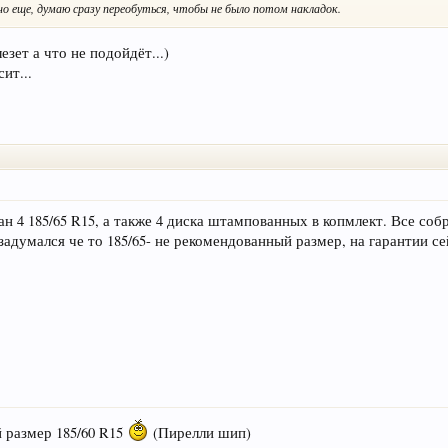
тно еще, думаю сразу переобуться, чтобы не было потом накладок.
зет а что не подойдёт...)
ит...
 4 185/65 R15, а также 4 диска штампованных в копмлект. Все собр
задумался че то 185/65- не рекомендованный размер, на гарантии се
й размер 185/60 R15
(Пирелли шип)