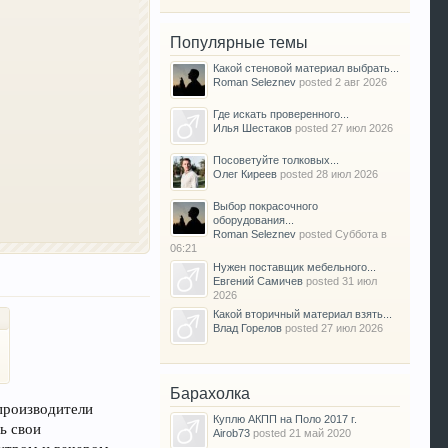
Популярные темы
Какой стеновой материал выбрать...
Roman Seleznev
posted
2 авг 2026
Где искать проверенного...
Илья Шестаков
posted
27 июл 2026
Посоветуйте толковых...
Олег Киреев
posted
28 июл 2026
Выбор покрасочного
оборудования...
Roman Seleznev
posted
Суббота в
06:21
Нужен поставщик мебельного...
Евгений Самичев
posted
31 июл
2026
Какой вторичный материал взять...
Влад Горелов
posted
27 июл 2026
Барахолка
 производители
Куплю АКПП на Поло 2017 г.
ь свои
Airob73
posted
21 май 2020