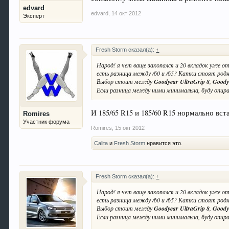
edvard
edvard
,
14 окт 2012
Эксперт
Fresh Storm сказал(а):
↑
Народ! я чет ваще закопался и 20 вкладок уже о
есть разница между /60 и /65? Катки стоят родны
Выбор стоит между
Goodyear UltraGrip 8
,
Goody
Если разница между ними минимальна, буду опира
И 185/65 R15 и 185/60 R15 нормально вст
Romires
Участник форума
Romires
,
15 окт 2012
Calita
и
Fresh Storm
нравится это.
Fresh Storm сказал(а):
↑
Народ! я чет ваще закопался и 20 вкладок уже о
есть разница между /60 и /65? Катки стоят родны
Выбор стоит между
Goodyear UltraGrip 8
,
Goody
Если разница между ними минимальна, буду опира