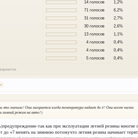
14 голосов
1,2%
71 голосов
6,2%
31 голосов
2,7%
30 голосов
2,6%
13 голосов
1,1%
4 голосов
0,4%
4 голосов
0,4%
5 голосов
0,4%
вариантов.
 >
 бы это значило? Она загорается когда температура падает до 4? Она несет чисто
ь зимний режим на авто?)
сть)предупреждение-так как при эксплуатации летней резины многие
т до +7 менять на зимнюю потомучто летняя резина начинает терят