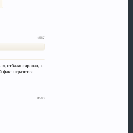
#587
ал, отбалансировал, к
й факт отразится
#588