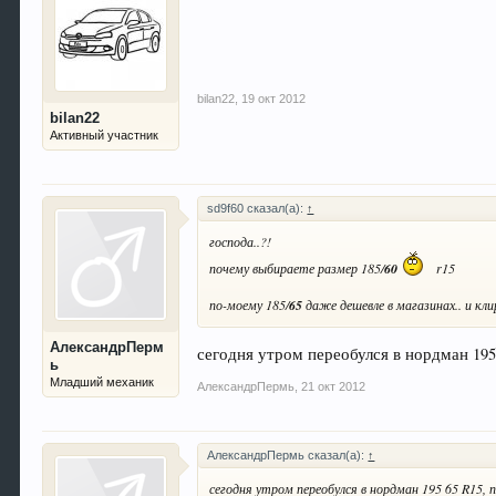
bilan22
,
19 окт 2012
bilan22
Активный участник
sd9f60 сказал(а):
↑
господа..?!
почему выбираете размер 185/
60
r15
по-моему 185/
65
даже дешевле в магазинах.. и кл
АлександрПерм
сегодня утром переобулся в нордман 195
ь
Младший механик
АлександрПермь
,
21 окт 2012
АлександрПермь сказал(а):
↑
сегодня утром переобулся в нордман 195 65 R15, 