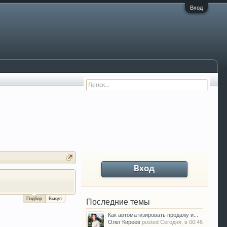
Вход
Вход
За сколько можно продать Ваш VW P
Подбор
Выкуп
Последние темы
Как автоматизировать продажу и...
Олег Киреев
posted
Сегодня, в 00:46