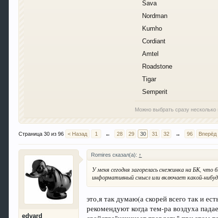
Sava
Nordman
Kumho
Cordiant
Amtel
Roadstone
Tigar
Semperit
Можно выбрать сразу несколько 
Страница 30 из 96
< Назад
1
←
28
29
30
31
32
→
96
Вперёд
Romires сказал(а):
↑
У меня сегодня загорелась снежинка на БК, что
информативный смысл или включает какой-нибуд
это,я так думаю(а скорей всего так и е
рекомендуют когда тем-ра воздуха падае
edvard