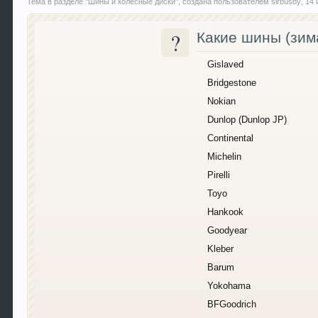
Тема в разделе "
Шины и колесные диски
", создана пользователем
sirbusby
,
14 
?
Какие шины (зима
Gislaved
Bridgestone
Nokian
Dunlop (Dunlop JP)
Continental
Michelin
Pirelli
Toyo
Hankook
Goodyear
Kleber
Barum
Yokohama
BFGoodrich