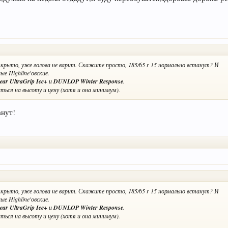
ткрыто, уже голова не варит. Скажите просто, 185/65 r 15 нормально встанут? И
е Highline'овские.
ear UltraGrip Ice+
и
DUNLOP Winter Response
.
ться на высоту и цену (хотя и она минимум).
анут!
ткрыто, уже голова не варит. Скажите просто, 185/65 r 15 нормально встанут? И
е Highline'овские.
ear UltraGrip Ice+
и
DUNLOP Winter Response
.
ться на высоту и цену (хотя и она минимум).