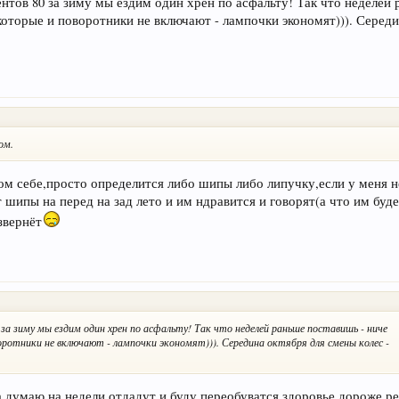
центов 80 за зиму мы ездим один хрен по асфальту! Так что неделей
которые и поворотники не включают - лампочки экономят))). Серед
ом.
мом себе,просто определится либо шипы либо липучку,если у меня 
 шипы на перед на зад лето и им ндравится и говорят(а что им буде
звернёт
 за зиму мы ездим один хрен по асфальту! Так что неделей раньше поставишь - ниче
ротники не включают - лампочки экономят))). Середина октября для смены колес -
а,думаю на недели отдадут,и буду переобуватся,здоровье дороже р