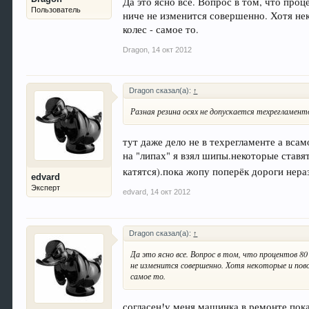
Да это ясно все. Вопрос в том, что про
Пользователь
ниче не изменится совершенно. Хотя не
колес - самое то.
Dragon
,
14 окт 2012
Dragon сказал(а):
↑
Разная резина осях не допускается техрегламент
тут даже дело не в техрегламенте а вса
на "липах" я взял шипы.некоторые ставят
катятся).пока жопу поперёк дороги нера
edvard
Эксперт
edvard
,
14 окт 2012
Dragon сказал(а):
↑
Да это ясно все. Вопрос в том, что процентов 80
не изменится совершенно. Хотя некоторые и пово
самое то.
согласен!у меня машинка в ремонте пок