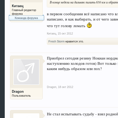
В конце недели на дальняк пилить 650 км и обра
Китаец
Главный редактор
в первом сообщении всё написано что вле
форума
Команда форума
написано, и как выбирать, и от чего завис
что тут голову ломать
Китаец
,
15 окт 2012
Fresh Storm
нравится это.
Приобрел сегодня резину Нокиан нордман
наступлению холодов готов) Вот только 
каким нибудь образом или пох?
Dragon
,
18 окт 2012
Dragon
Пользователь
Не стал испытывать судьбу - взял родно