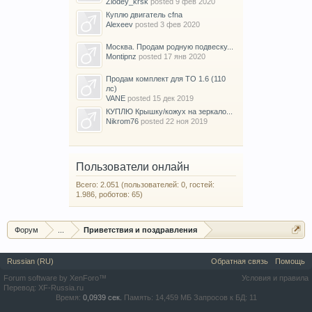
Zlodey_krsk
posted
9 фев 2020
Куплю двигатель cfna
Alexeev
posted
3 фев 2020
Москва. Продам родную подвеску...
Montipnz
posted
17 янв 2020
Продам комплект для ТО 1.6 (110
лс)
VANE
posted
15 дек 2019
КУПЛЮ Крышку/кожух на зеркало...
Nikrom76
posted
22 ноя 2019
Пользователи онлайн
Всего: 2.051 (пользователей: 0, гостей:
1.986, роботов: 65)
Форум
...
Приветствия и поздравления
Russian (RU)
Обратная связь
Помощь
Forum software by XenForo™
Условия и правила
Перевод:
XF-Russia.ru
Время:
0,0939 сек.
Память:
14,459 МБ
Запросов к БД:
11