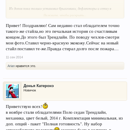
Из допов пока только установил брызговики, дефлекторы и сетку в
бампер для защиты радиатора.
Нажмите, чтобы раскрыть...
По вашим правилам новичок должен еще и фотки выставить. Исполняю.
Но пока только те, что фоткал в салоне.
Привет! Поздравляю! Сам недавно стал обладателем точно
такого-же стайла,но это печальная история со счастливым
концом.До этого был Трендлайн. По поводу чехлов-смотри
мои фото.Ставил черно-красную экокожу.Сейчас на новый
стайл поставил те-же.Правда стирал долго после пожара....
11 сен 2014
Есть уже свои домашние фотки, но они без допов. Вот сфоткаю красиво
Arian
нравится это.
со всеми прибамбасами - тогда снова выложу.
Пока озадачен выбором нормальных чехлов на сидения и защитой
картера. Изучаю по форуму ваш многолетний опыт.
Донья Катеронэ
Новичок
Приветствую всех!
в ноябре стали обладателями Поло седан Трендлайн,
механика, цвет белый, 2014 г. Комплектация минимальная, из
доп. опций - пакет "Полная готовность". Ну набор
автомобилиста подарили
машина была в наличии, в