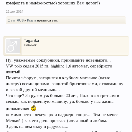
комфорта и надёжностью) хороших Вам дорог!)
22 дек 2014
Ervin_RUS
и
Ksana
нравится это.
Taganka
Новичок
Ну, уважаемые соклубники, принимайте новенького...
VW polo седан 2015 гв, highline 1,6 автомат, серебристо
желтый...
Почитал форум, затарился в клубном магазине (назло
дилеру) всеми допами- защитой,брызговиками, отливами ну
и всякой другой мелочью....
Что еще? За рулем уж больше 20 лет, Поло взял третьим в
семью, как подменную машину, уж больно у нас жизнь
динамичная
помимо него - лексус рх и паджеро спорт.... Тем не менее,
Мелкий ( как его дочь прозвала) желанный и любим.
3 день на нем езжу и радуюсь....