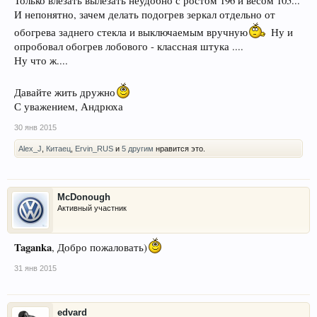
Только влезать вылезать неудобно с ростом 196 и весом 105...
И непонятно, зачем делать подогрев зеркал отдельно от
обогрева заднего стекла и выключаемым вручную
Ну и
опробовал обогрев лобового - классная штука ....
Ну что ж....
Давайте жить дружно
С уважением, Андрюха
30 янв 2015
Alex_J
,
Китаец
,
Ervin_RUS
и
5 другим
нравится это.
McDonough
Активный участник
Taganka
, Добро пожаловать)
31 янв 2015
edvard