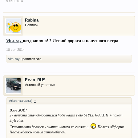
9 сен 2014
Rubina
Новичок
Vita-ray
поздравляю!!! Легкой дороги и попутного ветра
10 сен 2014
Vita-ray
нравится это.
Ervin_RUS
Активный участник
Arian сказал(а):
↑
Всем ХОЙ!
27 августа стал обладателем
Volkswagen Polo STYLE 6-АКПП + пакет
Style Plus
Сказать что доволен - значит ничего не сказать.
Полная эйфория.
Наслаждаюсь новым автомобилем.