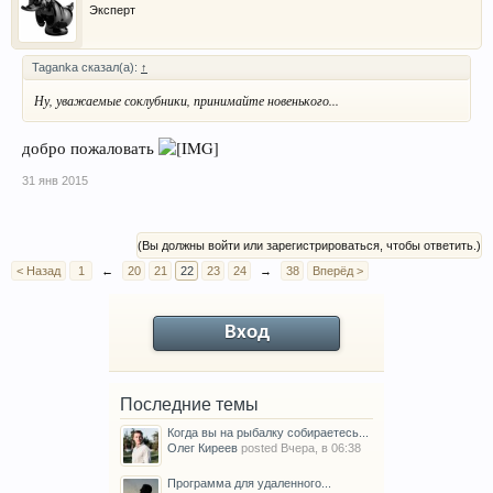
Эксперт
Taganka сказал(а):
↑
Ну, уважаемые соклубники, принимайте новенького...
добро пожаловать
31 янв 2015
(Вы должны войти или зарегистрироваться, чтобы ответить.)
< Назад
1
←
20
21
22
23
24
→
38
Вперёд >
Вход
Последние темы
Когда вы на рыбалку собираетесь...
Олег Киреев
posted
Вчера, в 06:38
Программа для удаленного...