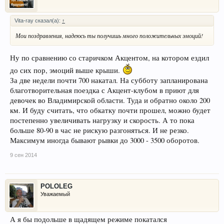
со всеми прибамбасами - тогда снова выложу.
Пока озадачен выбором нормальных чехлов на сидения и защитой
картера. Изучаю по форуму ваш многолетний опыт.
Vita-ray сказал(а):
↑
Мои поздравления, надеюсь ты получишь много положительных эмоций!
Ну по сравнению со старичком Акцентом, на котором ездил
до сих пор, эмоций выше крыши.
За две недели почти 700 накатал. На субботу запланирована
благотворительная поездка с Акцент-клубом в приют для
девочек во Владимирской области. Туда и обратно около 200
км. И буду считать, что обкатку почти прошел, можно будет
постепенно увеличивать нагрузку и скорость. А то пока
больше 80-90 в час не рискую разгоняться. И не резко.
Максимум иногда бывают рывки до 3000 - 3500 оборотов.
9 сен 2014
POLOLEG
Уважаемый
А я бы подольше в щадящем режиме покатался