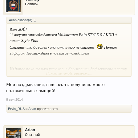
Новичок
Arian сказал(а):
↑
Всем ХОЙ!
27 августа стал обладателем
Volkswagen Polo STYLE 6-АКПП +
пакет Style Plus
Сказать что доволен - значит ничего не сказать.
Полная
эйфория. Наслаждаюсь новым автомобилем.
Из допов пока только установил брызговики, дефлекторы и сетку
Нажмите, чтобы раскрыть...
в бампер для защиты радиатора.
По вашим правилам новичок должен еще и фотки выставить.
Мои поздравления, надеюсь ты получишь много
Исполняю. Но пока только те, что фоткал в салоне.
положительных эмоций!
9 сен 2014
Ervin_RUS
и
Arian
нравится это.
Arian
Есть уже свои домашние фотки, но они без допов. Вот сфоткаю красиво
Опытный