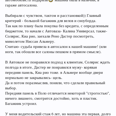
гараже автосалона.
Выбирали с чувством, тактом и расстановкой)) Главный
критерий - большой багажник для велов и сноуборда.
Так как по плану была покупка без кредита, с определенным
бюджетом, то начали с Автоваза- Калина Универсал, также-
Солярис, Киа рио, заехали Рено Дастер посмотреть,
мимолетом Ниссан Альмеру.
Считаю- судьба привела в автосалон к нашей машине! (или
ноги, так обошли все салоны пешком в прямом смысле).
В Автовазе не понравился подход к клиентам, Солярис ждать
полгода в итоге, Дастер не понравился мужу- корявая
передняя панель, Киа рио тоже. в Альмере вообще двери
нормально не закрывались- щель.
Да и потом поразмыслив, поняли, что сделали правильный
выбор.
Передняя панель в Поло отличается некоторой "строгостью",
ничего лишнего, смотрится достойно, хоть и пластик.
Багажник устроил.
У меня водительский стаж 6 лет, но машина эта первая, долго