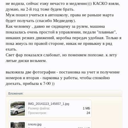
не водила, сейчас езжу нечасто и медленно))) КАСКО взяли,
думаю, на 2-й год тоже будем брать.
Муж пошел учиться в автошколу, права не раньше марта
будет получать (спасибо Медведеву).
Как человеку , давно не сидящему за рулем, машина
показалась очень простой в управлении, педали "плавные",
никаких резких движений, коробка передач удобная. Только я
пока жмусь по правой стороне, никак не привыкну в ряд
ехать.
Свет фар показался слабоват, но поменяем попозже. к лету
литые диски возьмем.
выложила две фотографии - постановка на учет и получение
номеров и вторая - парковка у работы, чтобы спокойно
доехать, прибыла к 7-00 ))
Вложения:
IMG_20141113_145657_1.jpg
Размер файла:
1 МБ
Просмотров:
24
плоло.jpg