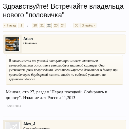
Здравствуйте! Встречайте владельца
нового "половичка"
< Назад
1
←
20
21
22
23
24
→
38
Вперёд >
Arian
Опытный
В зависимости от условий эксплуатации может оказаться
целесообразным оснастить автомобиль защитой картера. Она
уменьшает риск повреждения масляного картера двигателя и днища при
проеезде через бордюрный камень, заезде на садовый участок, на
грунтовой дороге...
Мануал, стр.27, раздел "Перед поездкой. Собираясь в
дорогу". Издание для России 11,2013
9 сен 2014
Alex_J
Старший механик