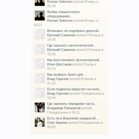
Roman Seleznev
posted
Вчера, в
06:28
Выбор покрасочного
оборудования...
Roman Seleznev
posted
Вчера, в
06:21
Возможно ли подобрать дорогой...
Евгений Самичев
posted
Пятница в
18:30
Где заказать сантехнические...
Евгений Самичев
posted
Пятница в
18:26
Как восстановить бухгалтерский...
Илья Шестаков
posted
Среда в
05:13
Как выбрать букет для...
Влад Горелов
posted
Вторник в
01:22
Если подвеска барахлит на поло...
Влад Горелов
posted
Понедельник в
18:44
Где заклеить переднюю часть...
Владимир Панкратов
posted
Понедельник в 16:11
Есть ли в Воронеже недорогой...
Олег Киреев
posted
Понедельник в
00:03