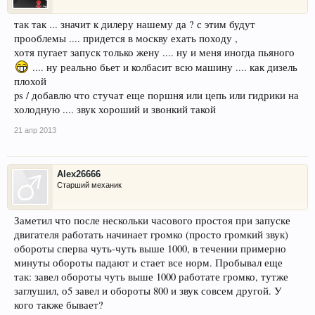
так так ... значит к дилеру нашему да ? с этим будут
прооблемы .... придется в москву ехать походу ,
хотя пугает запуск только жену .... ну и меня иногда пьяного
.... ну реально бьет и колбасит всю машину .... как дизель
плохой
ps / добавлю что стучат еще поршня или цепь или гидрики на
холодную .... звук хороший и звонкий такой
21 апр 2013
Alex26666
Старший механик
Заметил что после нескольки часового простоя при запуске
двигателя работать начинает громко (просто громкий звук)
обороты сперва чуть-чуть выше 1000, в течении примерно
минуты обороты падают и стает все норм. Пробывал еще
так: завел обороты чуть выше 1000 работате громко, тутже
заглушил, о5 завел и обороты 800 и звук совсем другой. У
кого также бывает?