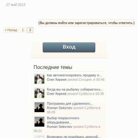
27 май 2013
(Вы должны войти или зарегистрироваться, чтобы ответить.)
< Назад
1
2
Вход
Последние темы
Как автоматизировать продажу и...
Олег Киреев
posted
Сегодня, в 00:46
Когда вы на рыбалку собираетесь...
Олег Киреев
posted
Суббота в 06:38
Программа для удаленного...
Roman Seleznev
posted
Суббота в
06:28
Выбор покрасочного
оборудования...
Roman Seleznev
posted
Суббота в
06:21
Возможно ли подобрать дорогой...