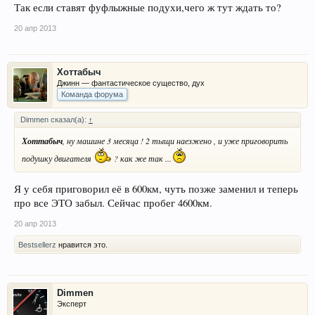
Так если ставят фуфлыжные подухи,чего ж тут ждать то?
20 апр 2013
Хоттабыч
Джинн — фантастическое существо, дух
Команда форума
Dimmen сказал(а):
↑
Хоттабыч
, ну машине 3 месяца ! 2 тыщи наезжено , и уже приговорить
подушку двигателя
? как же так ...
Я у себя приговорил её в 600км, чуть позже заменил и теперь
про все ЭТО забыл. Сейчас пробег 4600км.
20 апр 2013
Bestsellerz
нравится это.
Dimmen
Эксперт