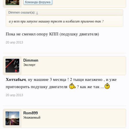
Команда форума
Dimmen сказал(а):
↑
а у всех при запуске машину трясет и колбасит прилично так ?
Пока не сменил опору КПП (подушку двигателя)
20 апр 2013
Dimmen
Эксперт
Хоттабыч
, ну машине 3 месяца ! 2 тыщи наезжено , и уже
приговорить подушку двигателя
? как же так ...
20 апр 2013
Rom899
Уважаемый