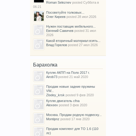
Roman Seleznev
posted
Суббота в
06:21
Посоветуйте толковых...
Олег Киреев
posted
28 июл 2026
Нужен поставщик мебельного...
Евгений Самичев
posted
31 июл
2026
Какой вторичный материал взять...
Влад Горелов
posted
27 июл 2026
Барахолка
Куплю АКПП на Поло 2017 г.
Airob73
posted
21 май 2020
Продам новые задние пружины
VW...
Zlodey_krsk
posted
9 фев 2020
Куплю двигатель cfna
Alexeev
posted
3 фев 2020
Москва. Продам родную подвеску...
Montipnz
posted
17 янв 2020
Продам комплект для ТО 1.6 (110
лс)