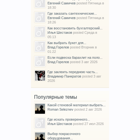
Евгений Самичев
posted
Пятница в
18:30
Где заказать сантехнические...
Евгений Самичев
posted
Пятница в
18:26
Как восстановить бухгалтерский...
Илья Шестаков
posted
Среда в
05:13
Как выбрать букет для...
Влад Горелов
posted
Вторник в
01:22
Если подвеска барахлит на поло...
Влад Горелов
posted
3 авг 2026
Где заклеить переднюю часть...
Владимир Панкратов
posted
3 авг
2026
Популярные темы
Какой стеновой материал выбрать...
Roman Seleznev
posted
2 авг 2026
Где искать проверенного...
Илья Шестаков
posted
27 июл 2026
Выбор покрасочного
оборудования...