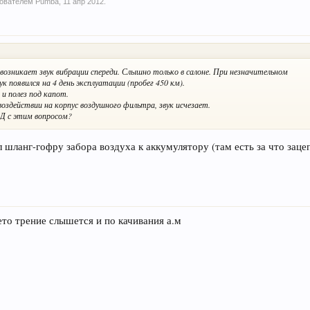
ьзователем
Pumba
,
11 апр 2012
.
возникает звук вибрации спереди. Слышно только в салоне. При незначительном
ук появился на 4 день эксплуатации (пробег 450 км).
 и полез под капот.
оздействии на корпус воздушного фильтра, звук исчезает.
ОД с этим вопросом?
шланг-гофру забора воздуха к аккумулятору (там есть за что заце
ето трение слышется и по качивания а.м