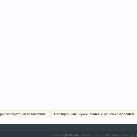
ри эксплуатации автомобиля
Посторонние шумы: поиск и решение проблем
Время:
0,0744 сек.
Память:
12,759 МБ
Запросов к БД: