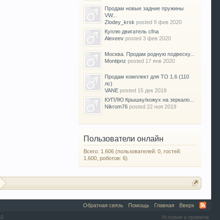
Продам новые задние пружины
VW...
Zlodey_krsk
posted
9 фев 2020
Куплю двигатель cfna
Alexeev
posted
3 фев 2020
Москва. Продам родную подвеску...
Montipnz
posted
17 янв 2020
Продам комплект для ТО 1.6 (110
лс)
VANE
posted
15 дек 2019
КУПЛЮ Крышку/кожух на зеркало...
Nikrom76
posted
22 ноя 2019
Пользователи онлайн
Всего: 1.606 (пользователей: 0, гостей:
1.600, роботов: 6)
Обратная связь
Помощь
Главная
Вверх
10
Условия и правила