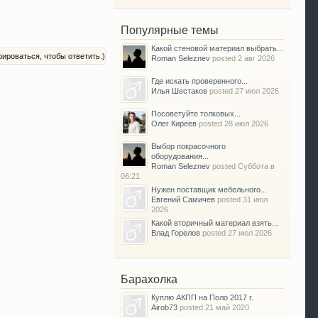
Популярные темы
Какой стеновой материал выбрать...
рироваться, чтобы ответить.)
Roman Seleznev
posted
2 авг 2026
Где искать проверенного...
Илья Шестаков
posted
27 июл 2026
Посоветуйте толковых...
Олег Киреев
posted
28 июл 2026
Выбор покрасочного
оборудования...
Roman Seleznev
posted
Суббота в
06:21
Нужен поставщик мебельного...
Евгений Самичев
posted
31 июл
2026
Какой вторичный материал взять...
Влад Горелов
posted
27 июл 2026
Барахолка
Куплю АКПП на Поло 2017 г.
Airob73
posted
21 май 2020