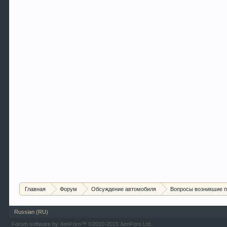
Главная
Форум
Обсуждение автомобиля
Вопросы возникшие п
Russian (RU)
Forum software by XenForo™
©2010-2015 XenForo Ltd.