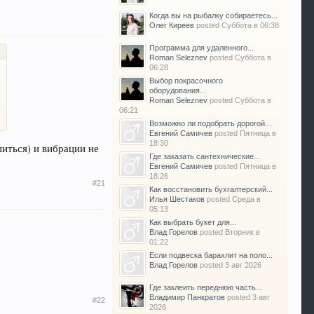
Когда вы на рыбалку собираетесь...
Олег Киреев
posted
Суббота в 06:38
Программа для удаленного...
Roman Seleznev
posted
Суббота в
06:28
Выбор покрасочного
оборудования...
Roman Seleznev
posted
Суббота в
06:21
Возможно ли подобрать дорогой...
Евгений Самичев
posted
Пятница в
18:30
питься) и вибрации не
Где заказать сантехнические...
Евгений Самичев
posted
Пятница в
18:26
#21
Как восстановить бухгалтерский...
Илья Шестаков
posted
Среда в
05:13
Как выбрать букет для...
Влад Горелов
posted
Вторник в
01:22
Если подвеска барахлит на поло...
Влад Горелов
posted
3 авг 2026
Где заклеить переднюю часть...
Владимир Панкратов
posted
3 авг
#22
2026