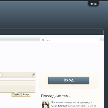
Вход
Вход
За сколько можно продать Ваш VW P
Подбор
Выкуп
Последние темы
Как автоматизировать продажу и...
Олег Киреев
posted
Сегодня, в 00:46