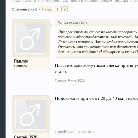
Тема в разделе "
Посторонние шумы: поиск и решение проблем
", создана пол
Страница 2 из 2
< Назад
1
2
Pumba сказал(а):
↑
При прогретом двигателе на холостых оборотах 
увеличении оборотов двигателя, звук исчезает. Зв
Долго искал источник. Затем усадил жену в салон
Оказалось, что при незначительном физическом в
Есть ли у кого подобное? И обращался ли кто к 
Павлик
Пластиковым хомутиком слегка притянул 
Новичок
стало.
Павлик
,
6 янв 2016
Подскажите при ск от 20 до 40 км.ч како
Сергей 3578
,
13 апр 2016
Сергей 3578