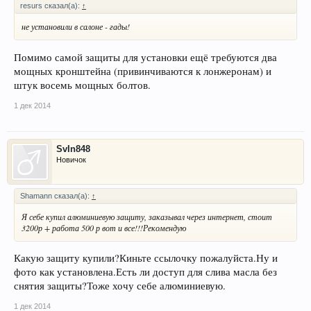
resurs сказал(а):
↑
не установили в салоне - гады!
Помимо самой защиты для установки ещё требуются два
мощных кронштейна (привинчиваются к лонжеронам) и
штук восемь мощных болтов.
1 дек 2014
SvIn848
Новичок
Shamann сказал(а):
↑
Я себе купил алюминиевую защиту, заказывал через интернет, стоит
3200р + работа 500 р вот и все!!!Рекомендую
Какую защиту купили?Киньте ссылочку пожалуйста.Ну и
фото как установлена.Есть ли доступ для слива масла без
снятия защиты?Тоже хочу себе алюминиевую.
1 дек 2014