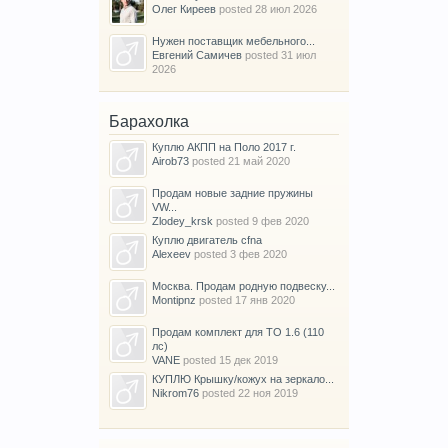
Олег Киреев
posted
28 июл 2026
Нужен поставщик мебельного...
Евгений Самичев
posted
31 июл
2026
Барахолка
Куплю АКПП на Поло 2017 г.
Airob73
posted
21 май 2020
Продам новые задние пружины
VW...
Zlodey_krsk
posted
9 фев 2020
Куплю двигатель cfna
Alexeev
posted
3 фев 2020
Москва. Продам родную подвеску...
Montipnz
posted
17 янв 2020
Продам комплект для ТО 1.6 (110
лс)
VANE
posted
15 дек 2019
КУПЛЮ Крышку/кожух на зеркало...
Nikrom76
posted
22 ноя 2019