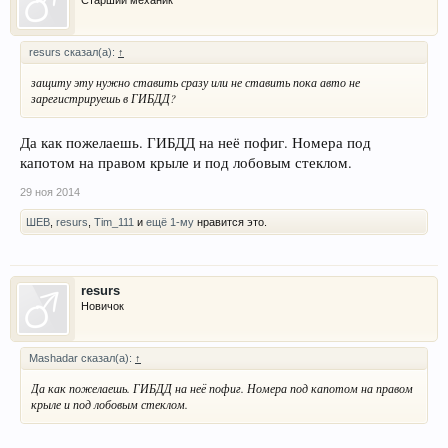
Старший механик
resurs сказал(а):
↑
защиту эту нужно ставить сразу или не ставить пока авто не
зарегистрируешь в ГИБДД?
Да как пожелаешь. ГИБДД на неё пофиг. Номера под
капотом на правом крыле и под лобовым стеклом.
29 ноя 2014
ШЕВ
,
resurs
,
Tim_111
и
ещё 1-му
нравится это.
resurs
Новичок
Mashadar сказал(а):
↑
Да как пожелаешь. ГИБДД на неё пофиг. Номера под капотом на правом
крыле и под лобовым стеклом.