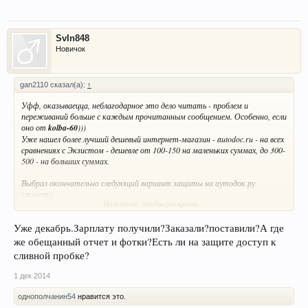
SvIn848
Новичок
gan2110 сказал(а):
↑
Уфф, оказываецца, неблагодарное это дело читать - проблем и
переживаний больше с каждым прочитанным сообщением. Особенно, если
оно от
kolba-60
)))
Уже нашел более лучший дешевый интернет-магазин - autodoc.ru - на всех
сравнениях с Экзистом - дешевле от 100-150 на маленьких суммах, до 300-
500 - на больших суммах.
Выбрал окончательно следующий вариант защиты на аутодок.ру
(экзист):
Нажмите, чтобы раскрыть...
-
АВС-ДИЗАЙН
2101K (композит, 4мм) - 3693 руб. (4168 руб.) -
art/2101K
С 1-го ноября получу з/п - закажу. Как прийдет - поставлю, отпишусь,
Уже декабрь.Зарплату получили?Заказали?поставили?А где
фотоотчитаюсь
же обещанный отчет и фотки?Есть ли на защите доступ к
сливной пробке?
1 дек 2014
однополчанин54
нравится это.