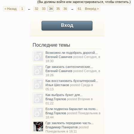
(Вы должны войти или зарегистрироваться, чтобы ответить.)
< Назад
1
←
32
33
34
35
36
→
61
Вперёд >
Вход
Последние темы
Возможно ли подобрать дорогой...
Евгений Самичев
posted
Сегодня, в
18:30
Где заказать сантехнические...
Евгений Самичев
posted
Сегодня, в
18:26
Как восстановить бухгалтерский...
Илья Шестаков
posted
Среда в
05:13
Как выбрать букет для...
Влад Горелов
posted
Вторник в
01:22
Если подвеска барахлит на поло...
Влад Горелов
posted
Понедельник в
18:44
Где заклеить переднюю часть...
Владимир Панкратов
posted
Понедельник в 16:11