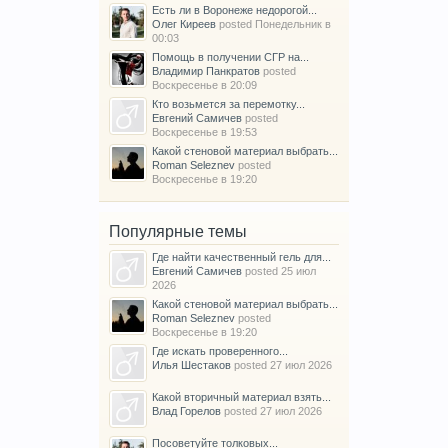
Есть ли в Воронеже недорогой...
Олег Киреев
posted
Понедельник в
00:03
Помощь в получении СГР на...
Владимир Панкратов
posted
Воскресенье в 20:09
Кто возьмется за перемотку...
Евгений Самичев
posted
Воскресенье в 19:53
Какой стеновой материал выбрать...
Roman Seleznev
posted
Воскресенье в 19:20
Популярные темы
Где найти качественный гель для...
Евгений Самичев
posted
25 июл
2026
Какой стеновой материал выбрать...
Roman Seleznev
posted
Воскресенье в 19:20
Где искать проверенного...
Илья Шестаков
posted
27 июл 2026
Какой вторичный материал взять...
Влад Горелов
posted
27 июл 2026
Посоветуйте толковых...