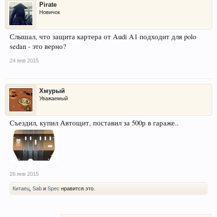
Pirate
Новичок
Слышал, что защита картера от Audi A1 подходит для polo
sedan - это верно?
24 янв 2015
Хмурый
Уважаемый
Съездил, купил Автощит, поставил за 500р в гараже..
26 янв 2015
Китаец
,
Sab
и
Spec
нравится это.