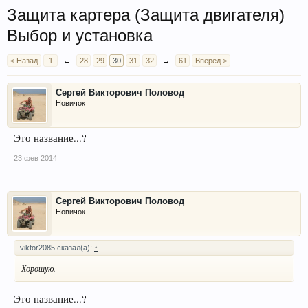
Защита картера (Защита двигателя)
Выбор и установка
< Назад
1
←
28
29
30
31
32
→
61
Вперёд >
Сергей Викторович Половод
Новичок
Это название...?
23 фев 2014
Сергей Викторович Половод
Новичок
viktor2085 сказал(а):
↑
Хорошую.
Это название...?