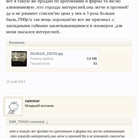
конструкция не ослабла и не поменялась.
вот я такую же продаю по креплениям и фирма та же!но
алюминиевую ,что гораздо интересней,она легче и прочней!
Посмотреть вложение 14865
Посмотреть вложение 14863
Посмотреть
да и не ржавеет совсем!но цена у нее в 3 раза больше
вложение 14864
была,3500р!а так вещь хорошая!но все же ориганал ,с
закладными гайками заклепывающимися в лонжерон ,для
меня оказался интересней..
Вложения:
20140116_230702.jpg
Размер файла:
3,6 МБ
Просмотров:
83
15 май 2014
rammer
Младший механик
SAM_TEXAS сказал(а):
↑
вот я такую же продаю по креплениям и фирма та же!но алюминиевую
,что гораздо интересней,она легче и прочней!да и не ржавеет совсем!но