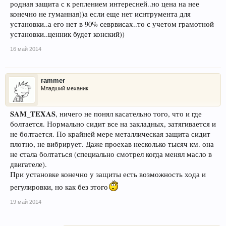
родная защита с к реплением интересней..но цена на нее
конечно не гуманная))а если еще нет иснтрумента для
установки..а его нет в 90% севрвисах..то с учетом грамотной
установки..ценник будет конский))
16 май 2014
rammer
Младший механик
SAM_TEXAS
, ничего не понял касательно того, что и где
болтается. Нормально сидит все на закладных, затягивается и
не болтается. По крайней мере металлическая защита сидит
плотно, не вибрирует. Даже проехав несколько тысяч км. она
не стала болтаться (специально смотрел когда менял масло в
двигателе).
При установке конечно у защиты есть возможность хода и
регулировки, но как без этого
19 май 2014