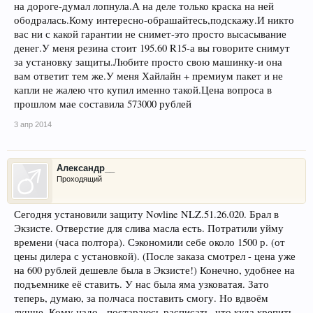
на дороге-думал лопнула.А на деле только краска на ней
ободралась.Кому интересно-обрашайтесь,подскажу.И никто
вас ни с какой гарантии не снимет-это просто высасывание
денег.У меня резина стоит 195.60 R15-а вы говорите снимут
за установку защиты.Любите просто свою машинку-и она
вам ответит тем же.У меня Хайлайн + премиум пакет и не
капли не жалею что купил именно такой.Цена вопроса в
прошлом мае составила 573000 рублей
3 апр 2014
Александр__
Проходящий
Сегодня установили защиту Novline NLZ.51.26.020. Брал в
Экзисте. Отверстие для слива масла есть. Потратили уйму
времени (часа полтора). Сэкономили себе около 1500 р. (от
цены дилера с установкой). (После заказа смотрел - цена уже
на 600 рублей дешевле была в Экзисте!) Конечно, удобнее на
подъемнике её ставить. У нас была яма узковатая. Зато
теперь, думаю, за полчаса поставить смогу. Но вдвоём
лучше. Кому надо - постараюсь расписать, что куда крепить.