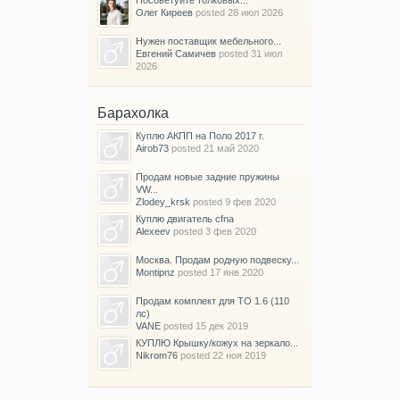
Олег Киреев
posted
28 июл 2026
Нужен поставщик мебельного...
Евгений Самичев
posted
31 июл
2026
Барахолка
Куплю АКПП на Поло 2017 г.
Airob73
posted
21 май 2020
Продам новые задние пружины
VW...
Zlodey_krsk
posted
9 фев 2020
Куплю двигатель cfna
Alexeev
posted
3 фев 2020
Москва. Продам родную подвеску...
Montipnz
posted
17 янв 2020
Продам комплект для ТО 1.6 (110
лс)
VANE
posted
15 дек 2019
КУПЛЮ Крышку/кожух на зеркало...
Nikrom76
posted
22 ноя 2019