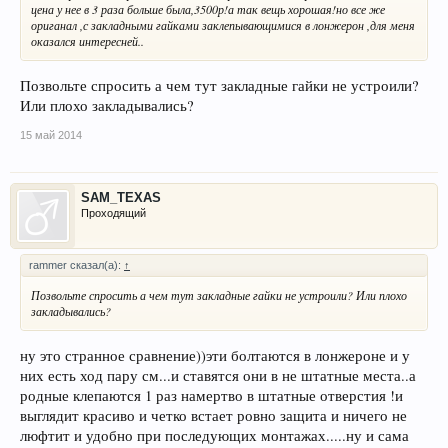
цена у нее в 3 раза больше была,3500р!а так вещь хорошая!но все же
ориганал ,с закладными гайками заклепывающимися в лонжерон ,для меня
оказался интересней..
Позвольте спросить а чем тут закладные гайки не устроили?
Или плохо закладывались?
15 май 2014
SAM_TEXAS
Проходящий
rammer сказал(а):
↑
Позвольте спросить а чем тут закладные гайки не устроили? Или плохо
закладывались?
ну это странное сравнение))эти болтаются в лонжероне и у
них есть ход пару см...и ставятся они в не штатные места..а
родные клепаются 1 раз намертво в штатные отверстия !и
выглядит красиво и четко встает ровно защита и ничего не
люфтит и удобно при последующих монтажах.....ну и сама