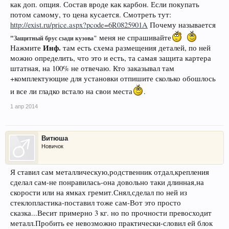
как доп. опция. Состав вроде как карбон. Если покупать
потом самому, то цена кусается. Смотреть тут:
http://exist.ru/price.aspx?pcode=6R0825901A
Почему называется
меня не спрашивайте
"
Защитный брус сзади кузова"
Инф.
Нажмите
там есть схема размещения деталей, по ней
можно определить, что это и есть, та самая защита картера
штатная, на 100% не отвечаю. Кто заказывал там
+комплектующие для установки отпишите сколько обошлось
и все ли гладко встало на свои места
.
1 апр 2014
Витюша
Новичок
Я ставил сам металлическую,родственник отдал,крепления
сделал сам-не понравилась-она довольно таки длинная,на
скорости или на ямках гремит.Снял,сделал по ней из
стеклопластика-поставил тоже сам-Вот это просто
сказка...Весит примерно 3 кг. но по прочности превосходит
металл.Пробить ее невозможно практически-словил ей блок