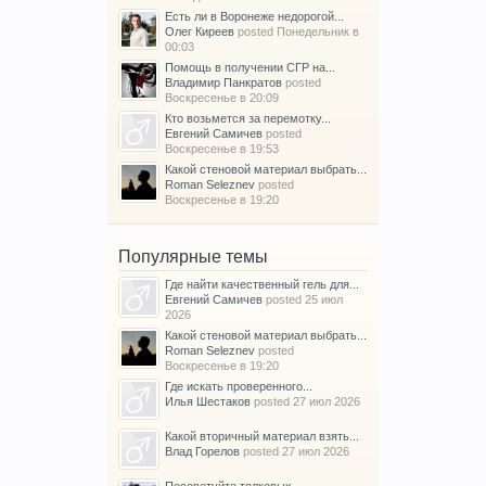
Есть ли в Воронеже недорогой...
Олег Киреев
posted
Понедельник в
00:03
Помощь в получении СГР на...
Владимир Панкратов
posted
Воскресенье в 20:09
Кто возьмется за перемотку...
Евгений Самичев
posted
Воскресенье в 19:53
Какой стеновой материал выбрать...
Roman Seleznev
posted
Воскресенье в 19:20
Популярные темы
Где найти качественный гель для...
Евгений Самичев
posted
25 июл
2026
Какой стеновой материал выбрать...
Roman Seleznev
posted
Воскресенье в 19:20
Где искать проверенного...
Илья Шестаков
posted
27 июл 2026
Какой вторичный материал взять...
Влад Горелов
posted
27 июл 2026
Посоветуйте толковых...