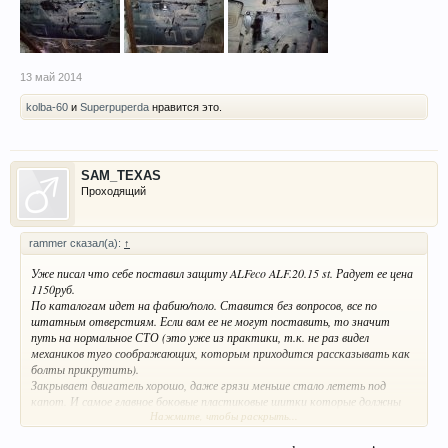
13 май 2014
kolba-60
и
Superpuperda
нравится это.
SAM_TEXAS
Проходящий
rammer сказал(а):
↑
Уже писал что себе поставил защиту ALFeco ALF.20.15 st. Радует ее цена
1150руб.
По каталогам идет на фабию/поло. Ставится без вопросов, все по
штатным отверстиям. Если вам ее не могут поставить, то значит
путь на нормальное СТО (это уже из практики, т.к. не раз видел
механиков туго соображающих, которым приходится рассказывать как
болты прикрутить).
Закрывает двигатель хорошо, даже грязи меньше стало лететь под
капот. И самое главное боковые пластиковые шитки которые должны
Нажмите, чтобы раскрыть...
крепиться к пластиковому пыльнику, крепятся теперь к защите и никуда
не уходят. Тем самым бампер уходить никуда не должен, т.к. штатная