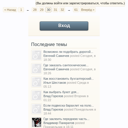
(Вы должны войти или зарегистрироваться, чтобы ответить.)
< Назад
1
←
28
29
30
31
32
→
61
Вперёд >
Вход
Последние темы
Возможно ли подобрать дорогой...
Евгений Самичев
posted
Сегодня, в
18:30
Где заказать сантехнические...
Евгений Самичев
posted
Сегодня, в
18:26
Как восстановить бухгалтерский...
Илья Шестаков
posted
Среда в
05:13
Как выбрать букет для...
Влад Горелов
posted
Вторник в
01:22
Если подвеска барахлит на поло...
Влад Горелов
posted
Понедельник в
18:44
Где заклеить переднюю часть...
Владимир Панкратов
posted
Понедельник в 16:11