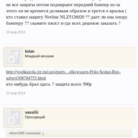
не все защиты потом подпирают передний бампер из-за
этого он не крепится должным образом и трется о крылья (
кто ставил защиту Novline NLZ5126020 ?? дает ли она опору
бамперу ?? скажите пжлст и где всех дешевле заказать ?
10 мар 2014
tolan
Младший механик
http://yoshkarola.irr.ru/cars/parts...olkswagen-Polo-Sedan-Rus-
advert308784753.html
кто нибудь брал здесь ? защита всего 500р
10 мар 2014
vassilii
Проходящий
viktor2085 сказал(а):
↑