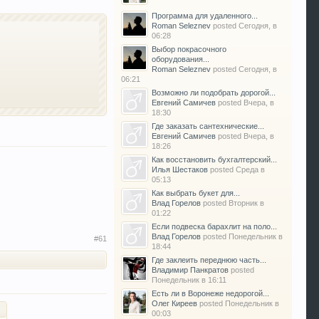
Программа для удаленного...
Roman Seleznev
posted
Сегодня, в
06:28
Выбор покрасочного
оборудования...
Roman Seleznev
posted
Сегодня, в
06:21
Возможно ли подобрать дорогой...
Евгений Самичев
posted
Вчера, в
18:30
Где заказать сантехнические...
Евгений Самичев
posted
Вчера, в
18:26
Как восстановить бухгалтерский...
Илья Шестаков
posted
Среда в
05:13
Как выбрать букет для...
Влад Горелов
posted
Вторник в
01:22
Если подвеска барахлит на поло...
Влад Горелов
posted
Понедельник в
#61
18:44
Где заклеить переднюю часть...
Владимир Панкратов
posted
Понедельник в 16:11
Есть ли в Воронеже недорогой...
Олег Киреев
posted
Понедельник в
00:03