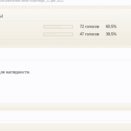
 пользователем
denis-kuternega
,
21 дек 2012
.
ы
72 голосов
60,5%
47 голосов
39,5%
ля наглядности.