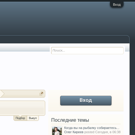
Вход
Вход
За сколько можно продать Ваш VW P
Подбор
Выкуп
Последние темы
Когда вы на рыбалку собираетесь...
Олег Киреев
posted
Сегодня, в 06:38