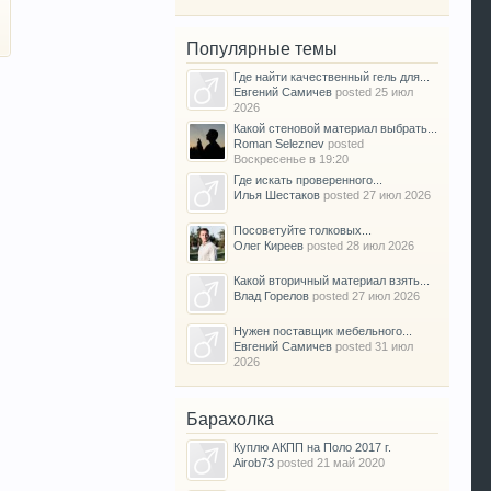
Популярные темы
Где найти качественный гель для...
Евгений Самичев
posted
25 июл
2026
Какой стеновой материал выбрать...
Roman Seleznev
posted
Воскресенье в 19:20
Где искать проверенного...
Илья Шестаков
posted
27 июл 2026
Посоветуйте толковых...
Олег Киреев
posted
28 июл 2026
Какой вторичный материал взять...
Влад Горелов
posted
27 июл 2026
Нужен поставщик мебельного...
Евгений Самичев
posted
31 июл
2026
Барахолка
Куплю АКПП на Поло 2017 г.
Airob73
posted
21 май 2020