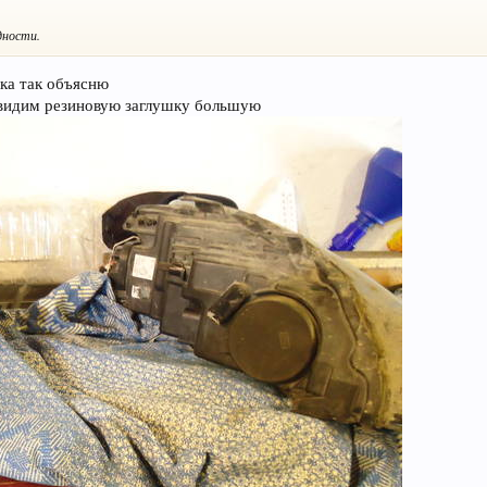
дности.
ока так объясню
 видим резиновую заглушку большую