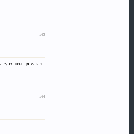
#63
к и тупо швы промазал
#64