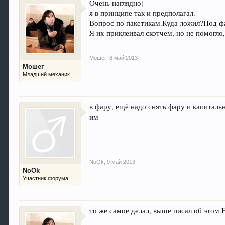
Очень наглядно)
я в принципе так и предполагал.
Вопрос по пакетикам.Куда ложил?Под фа
Я их приклеивал скотчем, но не помогло
Мошег
,
8 май 2013
Мошег
Младший механик
в фару, ещё надо снять фару и капиталь
им
NoOk
,
9 май 2013
NoOk
Участник форума
то же самое делал, выше писал об этом.