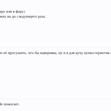
ру или в фару)
,мах на до следующего раза.
но её просушить, что бы наверняка, ну и я для кучу купил гермети
Не помогает.