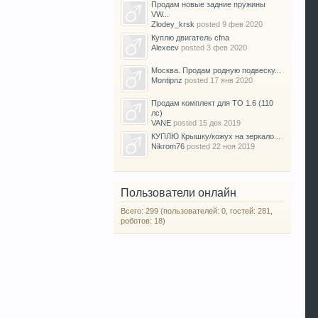
Продам новые задние пружины
VW...
Zlodey_krsk
posted
9 фев 2020
Куплю двигатель cfna
Alexeev
posted
3 фев 2020
Москва. Продам родную подвеску...
Montipnz
posted
17 янв 2020
Продам комплект для ТО 1.6 (110
лс)
VANE
posted
15 дек 2019
КУПЛЮ Крышку/кожух на зеркало...
Nikrom76
posted
22 ноя 2019
Пользователи онлайн
Всего: 299 (пользователей: 0, гостей: 281,
роботов: 18)