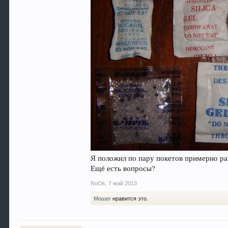
Я положил по пару покетов примерно р
Ещё есть вопросы?
NoOk
,
7 май 2013
Мошег
нравится это.