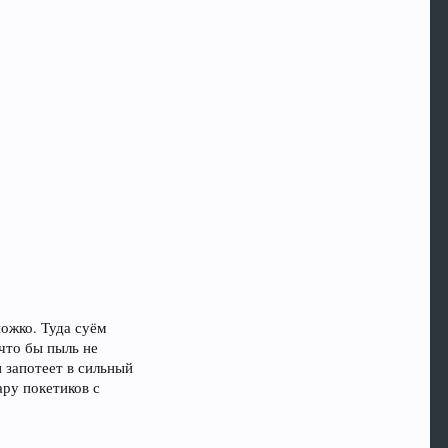
ножко. Туда суём
 что бы пыль не
и запотеет в сильный
ару покетиков с