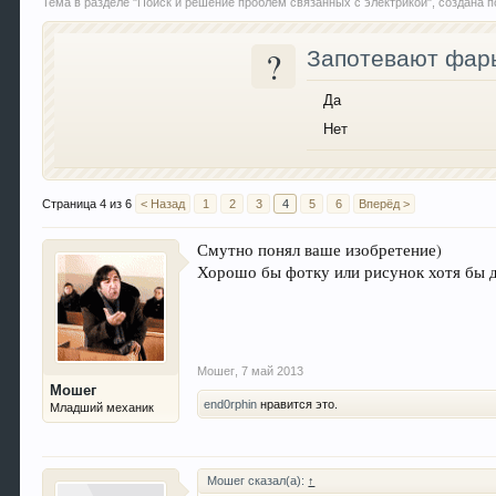
Тема в разделе "
Поиск и решение проблем связанных с электрикой
", создана
?
Запотевают фар
Да
Нет
Страница 4 из 6
< Назад
1
2
3
4
5
6
Вперёд >
Смутно понял ваше изобретение)
Хорошо бы фотку или рисунок хотя бы д
Мошег
,
7 май 2013
Мошег
end0rphin
нравится это.
Младший механик
Мошег сказал(а):
↑