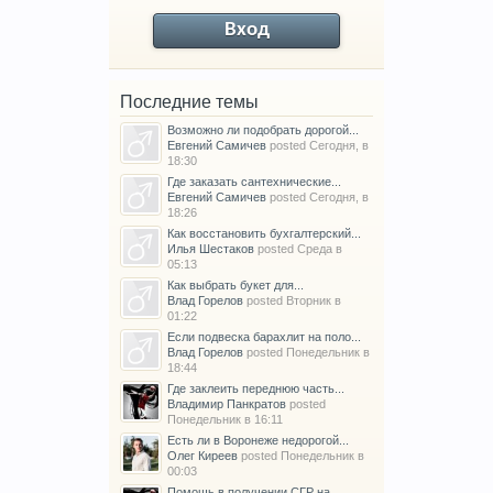
Вход
Последние темы
Возможно ли подобрать дорогой...
Евгений Самичев
posted
Сегодня, в
18:30
Где заказать сантехнические...
Евгений Самичев
posted
Сегодня, в
18:26
Как восстановить бухгалтерский...
Илья Шестаков
posted
Среда в
05:13
Как выбрать букет для...
Влад Горелов
posted
Вторник в
01:22
Если подвеска барахлит на поло...
Влад Горелов
posted
Понедельник в
18:44
Где заклеить переднюю часть...
Владимир Панкратов
posted
Понедельник в 16:11
Есть ли в Воронеже недорогой...
Олег Киреев
posted
Понедельник в
00:03
Помощь в получении СГР на...