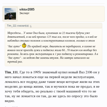
viktor2085
Эксперт
Tim_111 сказал(а):
↑
Мерседесы... У меня Ока была, купленная за 22 тысячи будучи уже
девятилетней, я на ней проехал 125 тыс.км, после чего продал, и в ней не
наблюдал столько поломок и конструктивных косяков, сколько в этом
"дас ауто"
По крайней мере, двигатель не перебирался, в салоне не
воняло после проезда лужи и подвеска жила 60...70 тысяч км вообще без
ремонта. За весь срок эксплуатации я 1 раз подвеску и ремонтировал. А в
"дас ауто" - за неделю две замены втулок. На завтра записался на
третий раз.
Tim_111
, Где то в 1995г знакомый купил новый Ваз 2106 он у
него начал ломаться еще на первой недели эксплуатации,
ломалось все подряд даже такие вещи которые жили на этих
моделях до конца жизни, так и мучился пока не продал, я не
хочу тебя обидеть, но реально с твоей машиной что то не
так, ну не ломается он так, да же здесь по опросу это было
видно.