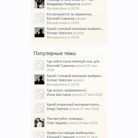
Владимир Панкратов
posted
Воскресенье в 20:09
Кто возьмется за перемотку...
Евгений Самичев
posted
Воскресенье в 19:53
Какой стеновой материал выбрать...
Roman Seleznev
posted
Воскресенье в 19:20
Популярные темы
Где найти качественный гель для...
Евгений Самичев
posted
25 июл
2026
Какой стеновой материал выбрать...
Roman Seleznev
posted
Воскресенье в 19:20
Где искать проверенного...
Илья Шестаков
posted
27 июл 2026
Какой вторичный материал взять...
Влад Горелов
posted
27 июл 2026
Посоветуйте толковых...
Олег Киреев
posted
28 июл 2026
Нужен поставщик мебельного...
Евгений Самичев
posted
31 июл