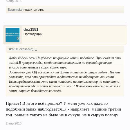
8 апр 2015
Essentuky
нравится это.
doz1981
Проходящий
skat 11 сказал(а):
↑
Добрый день всем.Не удалось на форуме найти подобное. Происходит это
зимой.В процессе езды, когда останавливаешься на светофоре печка
затягивает в салон
.
иногда
едкую гарь
Задавал вопрос ОД ссылаются на другие машины стоящие рядом . На мае
заявление, что это происходит в одиночестве не обращают внимания.
Есть предположение ,что влага попадает на катализатор,но непонятно
почему такой едкий запах и только зимой ? Возможно кто сталкивался с
этим, заранее благодарен за совет.
Привет! В итоге всё прошло? У меня уже как наделю
подобный запах наблюдается...( - напрягает. машине третий
год, раньше такого не было не в сухую, не в сырую погоду
2 апр 2016