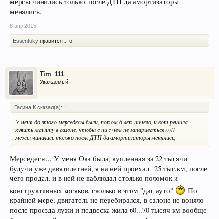
мерсы чинились только после ДТП да амортизаторы
менялись,
8 апр 2015
Essentuky
нравится это.
Tim_111
Уважаемый
Галина К сказал(а):
↑
У меня до этого мерседесы были, потом 6 лет ничего, и вот решила
купить машину в салоне, чтобы с ни с чем не запариваться)))!!
мерсы чинились только после ДТП да амортизаторы менялись,
Мерседесы... У меня Ока была, купленная за 22 тысячи
будучи уже девятилетней, я на ней проехал 125 тыс.км, после
чего продал, и в ней не наблюдал столько поломок и
конструктивных косяков, сколько в этом "дас ауто"
По
крайней мере, двигатель не перебирался, в салоне не воняло
после проезда лужи и подвеска жила 60...70 тысяч км вообще