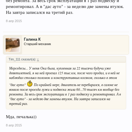
без ремонта. За весь срок эксплуатации я 1 раз подвеску и
ремонтировал. А в "дас ауто" - за неделю две замены втулок.
На завтра записался на третий раз.
8 апр 2015
Галина К
Старший механик
Tim_111 сказал(а):
↑
Мерседесы... У меня Ока была, купленная за 22 тысячи будучи уже
девятилетней, я на ней проехал 125 тыс.км, после чего продал, и в ней не
наблюдал столько поломок и конструктивных косяков, сколько в этом
"дас ауто"
По крайней мере, двигатель не перебирался, в салоне не
воняло после проезда лужи и подвеска жила 60...70 тысяч км вообще без
ремонта. За весь срок эксплуатации я 1 раз подвеску и ремонтировал. А в
"дас ауто" - за неделю две замены втулок. На завтра записался на
третий раз.
Мда, печалька))
8 апр 2015