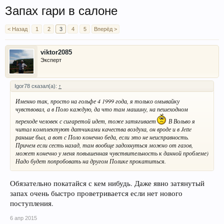
Запах гари в салоне
< Назад
1
2
3
4
5
Вперёд >
viktor2085
Эксперт
Igor78 сказал(а):
↑
Именно так, просто на гольфе 4 1999 года, я только омывайку
чувствовал, а в Поло каждую, да что там машину, на пешеходном
переходе человек с сигаретой идет, тоже затягивает
В Вольво я
читал комплектуют датчиками качества воздуха, он вроде и в Jette
раньше был, а вот с Поло конечно беда, если это не неисправность.
Причем если сесть назад, там вообще задохнуться можно от газов,
может конечно у меня повышенная чувствительность к данной проблеме)
Надо будет попробовать на другом Полике прокатиться.
Обязательно покатайся с кем нибудь. Даже явно затянутый
запах очень быстро проветривается если нет нового
поступления.
6 апр 2015