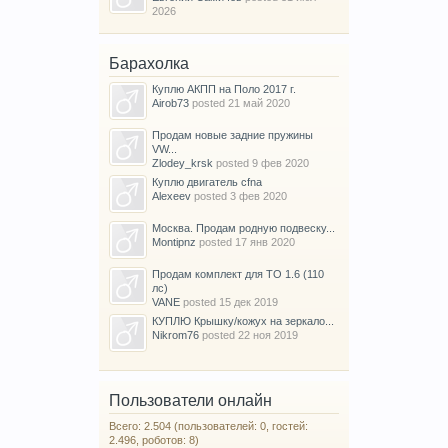
2026
Барахолка
Куплю АКПП на Поло 2017 г.
Airob73
posted
21 май 2020
Продам новые задние пружины
VW...
Zlodey_krsk
posted
9 фев 2020
Куплю двигатель cfna
Alexeev
posted
3 фев 2020
Москва. Продам родную подвеску...
Montipnz
posted
17 янв 2020
Продам комплект для ТО 1.6 (110
лс)
VANE
posted
15 дек 2019
КУПЛЮ Крышку/кожух на зеркало...
Nikrom76
posted
22 ноя 2019
Пользователи онлайн
Всего: 2.504 (пользователей: 0, гостей:
2.496, роботов: 8)