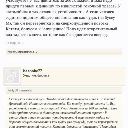
участвуете? У вас двигатель за 200 лошадей, и Вам надо
придти первым к финишу по извилистой гоночной трассе? У
автомобиля и так отличная устойчивость. А если человек
ездит по дорогам общего пользования как чудак (на букву
М), так он перевернётся и на сверхопущенной повозке.
Кстати, бонусом к "опущению" Поло идет отвратительный
вид заднего колеса, которое как бы сдвигается вперед.
21 мар 2015
Китаец
нравится это.
bespoke77
Участник форума
forty08 сказал(а):
↑
Скажу как в пословице - "Когда собаке делать нечего - она я...а лижет".
Детский сад. Никакого внешнего вида. По поводу "устойчивости"... Вы,
уважаемый, в гонках участвуете? У вас двигатель за 200 лошадей, и Вам
надо придти первым к финишу по извилистой гоночной трассе? У
автомобиля и так отличная устойчивость. А если человек ездит по
дорогам общего пользования как чудак (на букву М), так он перевернётся
и на сверхопущенной повозке. Кстати, бонусом к "опущению" Поло идет