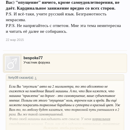
Вас) "опущение" ничего, кроме самоудовлетворения, не
даёт. Кардинальное занижение вредно со всех сторон.
P.S. И всё-таки, учите русский язык. Безграмотность
некрасива.
P.P.S. Не напрягайтесь с ответом. Мне эта тема неинтересна
и читать её далее не собираюсь.
22 мар 2015
bespoke77
Участник форума
forty08 сказал(а):
↑
Если Вы "опустили" авто на 2 миллиметра, то это абсолютно не
скажется на поведение Вашей машины. А то, что Вам кажется, что
машина "приклеена" на дороге - это самовнушение, ваше субъективное
мнение. Пользы от этого "опущения" ноль, впрочем как и вреда. Вы ещё
можете покрасить тормозные барабаны и суппорта в красный цвет. Уж
Вам-то, по-любому будет казаться, что тормозной путь уменьшился в 2
раза. Вы же такой самовнушаемый.
Фото своей машины выкладывать нет смысла. У меня
нормальная
стандартная
машина. Такая, как её и задумали
нормальные, грамотные
Нажмите, чтобы раскрыть...
и профессиональные
инженеры.