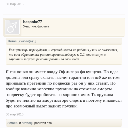
30 мар 2015
bespoke77
Участник форума
Китаец сказал(а):
↑
Если умельцы перемудрят, и сертификата на работы у них не окажется,
то если обратиться ремонтировать ходовую к ОД, они снимут с
гарантии и будут ремонтировать за свой счёт.
Я так понял он имеет ввиду Оф дилера фв кунцево. По идее
должны или сразу сказать насчет гарантии или всё же потом
принимать претензии по подвески раз он у них ставит. Но
вообще конечно короткие пружины на стоковые аморты
-подвеску будет пробивать на хороших ямах Тк пружина
будет не плотно на амортизаторе сидеть я поэтому и написал
про возможный вылет задних пружин.
30 мар 2015
Smile92
и
Китаец
нравится это.