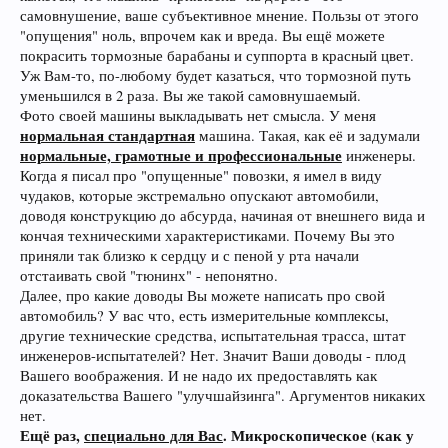
самовнушение, ваше субъективное мнение. Пользы от этого
"опущения" ноль, впрочем как и вреда. Вы ещё можете
покрасить тормозные барабаны и суппорта в красный цвет.
Уж Вам-то, по-любому будет казаться, что тормозной путь
уменьшился в 2 раза. Вы же такой самовнушаемый.
Фото своей машины выкладывать нет смысла. У меня
нормальная стандартная
машина. Такая, как её и задумали
нормальные, грамотные и профессиональные
инженеры.
Когда я писал про "опущенные" повозки, я имел в виду
чудаков, которые экстремально опускают автомобили,
доводя конструкцию до абсурда, начиная от внешнего вида и
кончая техническими характеристиками. Почему Вы это
приняли так близко к сердцу и с пеной у рта начали
отстаивать свой "тюнинх" - непонятно.
Далее, про какие доводы Вы можете написать про свой
автомобиль? У вас что, есть измерительные комплексы,
другие технические средства, испытательная трасса, штат
инженеров-испытателей? Нет. Значит Ваши доводы - плод
Вашего воображения. И не надо их предоставлять как
доказательства Вашего "улучшайзинга". Аргументов никаких
нет.
Ещё раз,
специально для Вас
. Микроскопическое (как у