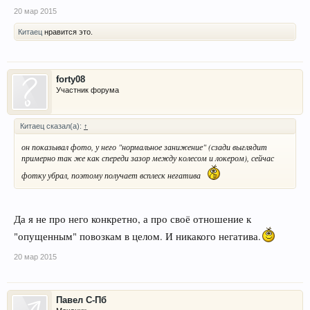
20 мар 2015
Китаец
нравится это.
forty08
Участник форума
Китаец сказал(а):
↑
он показывал фото, у него "нормальное занижение" (сзади выглядит
примерно так же как спереди зазор между колесом и локером), сейчас
фотку убрал, поэтому получает всплеск негатива
Да я не про него конкретно, а про своё отношение к
"опущенным" повозкам в целом. И никакого негатива.
20 мар 2015
Павел С-Пб