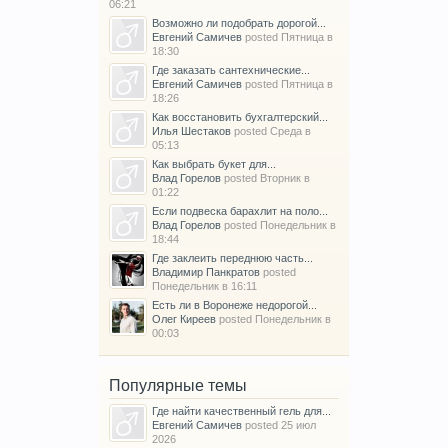
06:21
Возможно ли подобрать дорогой...
Евгений Самичев
posted
Пятница в
18:30
Где заказать сантехнические...
Евгений Самичев
posted
Пятница в
18:26
Как восстановить бухгалтерский...
Илья Шестаков
posted
Среда в
05:13
Как выбрать букет для...
Влад Горелов
posted
Вторник в
01:22
Если подвеска барахлит на поло...
Влад Горелов
posted
Понедельник в
18:44
Где заклеить переднюю часть...
Владимир Панкратов
posted
Понедельник в 16:11
Есть ли в Воронеже недорогой...
Олег Киреев
posted
Понедельник в
00:03
Популярные темы
Где найти качественный гель для...
Евгений Самичев
posted
25 июл
2026