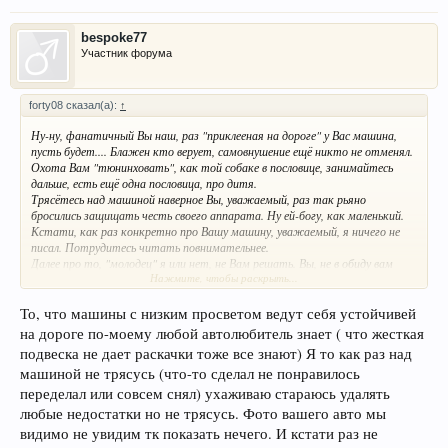
bespoke77
Участник форума
forty08 сказал(а):
↑
Ну-ну, фанатичный Вы наш, раз "приклееная на дороге" у Вас машина,
пусть будет.... Блажен кто верует, самовнушение ещё никто не отменял.
Охота Вам "тюнинховать", как той собаке в пословице, занимайтесь
дальше, есть ещё одна пословица, про дитя.
Трясётесь над машиной наверное Вы, уважаемый, раз так рьяно
бросились защищать честь своего аппарата. Ну ей-богу, как маленький.
Кстати, как раз конкретно про Вашу машину, уважаемый, я ничего не
писал. Потрудитесь читать повнимательнее.
Далее про то, "молодец" я или нет, не Вам решать. Вы, не в обиду вам
Нажмите, чтобы раскрыть...
сказано, никто для меня и оценивать не Вам.
P.S. И не забывайте расставлять запятые, читать Ваши опусы
трудновато. Вы так увлекательно пишите про картошку, трясение и
То, что машины с низким просветом ведут себя устойчивей
т.д., но вот грамматика хромает. Удачи в "тюнинхе". Жду продолжения
на дороге по-моему любой автолюбитель знает ( что жесткая
опуса)))))
подвеска не дает раскачки тоже все знают) Я то как раз над
машиной не трясусь (что-то сделал не понравилось
переделал или совсем снял) ухаживаю стараюсь удалять
любые недостатки но не трясусь. Фото вашего авто мы
видимо не увидим тк показать нечего. И кстати раз не