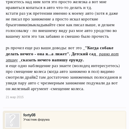
трясетесь над ним хотя это просто железка а вот мне
нравиться копаться в авто что-то делать и тд.
кстати раз уж претензии именно к моему авто (хотя я даже
не писал про занижение а просто искал короткие
брызговики)выкладывайте свое как писал выше, и делаем
голосовалку - по внешнему виду раз мое авто уродство во
вашему хотя это так забавно и смешно было прочесть
_"Когда собаке
ps прочел еще раз ваши доводы: вот это
делать нечего - она я...а лижет". Детский сад_
равно вот
этому
сказать нечего напишу ерунду.
_
и еще одно наблюдение раз знаете (молодец интересуетесь)
про смещение колеса (когда авто занижено в пол) видимо
смотрели драйв2 там достаточно заниженных полоседанов и
увидя пару авто с чрезмерным занижение подумали да вот
он железный аргумент -смещение колеса.
21 мар 2015
forty08
Участник форума