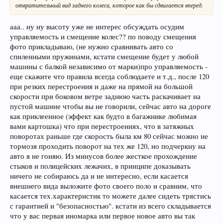
отвратительный вид заднего колеса, которое как бы сдвигается вперед.
ааа.. ну ну высоту уже не интерес обсуждать осудим
управляемость и смещение колес?? по поводу смещения
фото прикладываю, (не нужно сравнивать авто со
спиленными пружинами, кстати смещение будет у любой
машины с балкой независимо от марки)про управляемость -
еще скажите что правила всегда соблюдаете и т.д., после 120
при резких перестроения и даже на прямой на большой
скорости при боковом ветре заднюю часть раскачивает на
пустой машине чтобы вы не говорили, сейчас авто на дороге
как приклеенное (эффект как будто в багажнике любимая
вами картошка) что при перестроениях, что в затяжных
поворотах раньше где скорость была км 80 сейчас можно не
тормозя проходить поворот на тех же 120, но подчеркну на
авто я не гоняю. Из минусов более жесткое прохождение
стыков и полицейских лежачих, в принципе доказывать
ничего не собираюсь да и не интересно, если касается
внешнего вида выложите фото своего поло и сравним, что
касается тех.характеристик то можете далее сидеть трястись
с гарантией и "безопасностью". кстати из всего складывается
что у вас первая иномарка или первое новое авто вы так