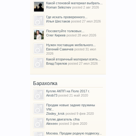
Какой стеновой материал выбрать...
Roman Seleznev
posted
2 авг 2026
Где искать проверенного...
Илья Шестаков
posted
27 июл 2026
Посоветуйте толковых...
Олег Киреев
posted
28 июл 2026
Нужен поставщик мебельного...
Евгений Самичев
posted
31 июл
2026
Какой вторичный материал взять...
Влад Горелов
posted
27 июл 2026
Барахолка
Куплю АКПП на Поло 2017 г.
Airob73
posted
21 май 2020
Продам новые задние пружины
VW...
Zlodey_krsk
posted
9 фев 2020
Куплю двигатель cfna
Alexeev
posted
3 фев 2020
Москва. Продам родную подвеску...