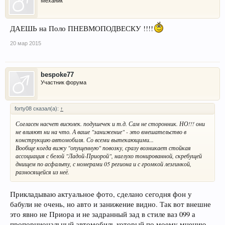
Механик
ДАЕШЬ на Поло ПНЕВМОПОДВЕСКУ !!!!
20 мар 2015
bespoke77
Участник форума
forty08 сказал(а):
↑
Согласен насчет висюлек. подушечек и т.д. Сам не сторонник. НО!!! они
не влияют ни на что. А ваше "занижение" - это вмешательство в
конструкцию автомобиля. Со всеми вытекающими...
Вообще когда вижу "опущенную" повозку, сразу возникает стойкая
ассоциация с белой "Ладой-Приорой", наглухо тонированной, скребущей
днищем по асфальту, с номерами 05 региона и с громкой лезгинкой,
разносящейся из неё.
Прикладываю актуальное фото, сделано сегодня фон у
бабули не очень, но авто и занижение видно. Так вот внешне
это явно не Приора и не задранный зад в стиле ваз 099 а
пропорциональный автомобиль который по моему мнению