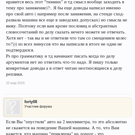
нравится весь этот "тюнинх" и тд смысл вообще заходить в
тему про занижение)?:. Я бы еще доводы написал именно
про свой авто ( например после занижения, на стенде сход-
развала машина все еще в заводских допусках) но смысла не
вижу. Поэтому если вам кроме пословиц и абстрактных
словосочетаний по делу сказать нечего можете не отвечать.
Хотя нет - так вы и не ответили что там со смещением колес
то?))) из всех минусов что вы написали в итоге не один не
подтвердился.
Ps про грамматику и тд начинают писать когда по делу
аргументов нет но ответить что-то надо. Я пишу только
конкретные доводы а в ответ читаю неотносящиеся к делу
реплики.
22 мар 2015
forty08
Участник форума
Если Вы "опустили" авто на 2 миллиметра, то это абсолютно
не скажется на поведение Вашей машины. А то, что Вам
кажется, что машина "приклеена" на дороге - это