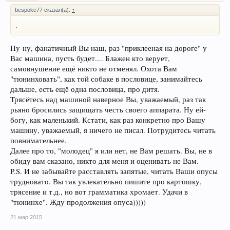
bespoke77 сказал(а):
↑
.
Ну-ну, фанатичный Вы наш, раз "приклееная на дороге" у
Вас машина, пусть будет.... Блажен кто верует,
самовнушение ещё никто не отменял. Охота Вам
"тюнинховать", как той собаке в пословице, занимайтесь
дальше, есть ещё одна пословица, про дитя.
Трясётесь над машиной наверное Вы, уважаемый, раз так
рьяно бросились защищать честь своего аппарата. Ну ей-
богу, как маленький. Кстати, как раз конкретно про Вашу
машину, уважаемый, я ничего не писал. Потрудитесь читать
повнимательнее.
Далее про то, "молодец" я или нет, не Вам решать. Вы, не в
обиду вам сказано, никто для меня и оценивать не Вам.
P.S. И не забывайте расставлять запятые, читать Ваши опусы
трудновато. Вы так увлекательно пишите про картошку,
трясение и т.д., но вот грамматика хромает. Удачи в
"тюнинхе". Жду продолжения опуса)))))
21 мар 2015