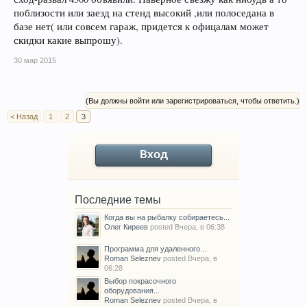
поблизости или заезд на стенд высокий ,или полоседана в
базе нет( или совсем гараж, придется к офицалам может
скидки какие выпрошу).
30 мар 2015
(Вы должны войти или зарегистрироваться, чтобы ответить.)
< Назад
1
2
3
Вход
Последние темы
Когда вы на рыбалку собираетесь...
Олег Киреев
posted
Вчера, в 06:38
Программа для удаленного...
Roman Seleznev
posted
Вчера, в
06:28
Выбор покрасочного
оборудования...
Roman Seleznev
posted
Вчера, в