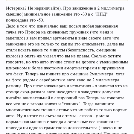
Когда я писал про "опущенные" повозки, я имел в виду чудаков, которые
Истерика? Не нервничайте). Про занижение в 2 миллиметра
экстремально опускают автомобили, доводя конструкцию до абсурда,
начиная от внешнего вида и кончая техническими характеристиками.
смешно( минимальное занижение это -30 а с "ППД"
Почему Вы это приняли так близко к сердцу и с пеной у рта начали
полоседана это -50.
отстаивать свой "тюнинх" - непонятно.
Дело в том что изначально ваш посыл любая заниженная
Далее, про какие доводы Вы можете написать про свой автомобиль? У
тачка это Приора на спиленных пружинах (что меня и
вас что, есть измерительные комплексы, другие технические средства,
испытательная трасса, штат инженеров-испытателей? Нет. Значит
зацепило) я вам привел аргументы в виде своего авто что
Ваши доводы - плод Вашего воображения. И не надо их предоставлять
занижение это не только то как вы это описываете. далее вы
как доказательства Вашего "улучшайзинга". Аргументов никаких нет.
стали искать какие то минусы (безопасность, смещение
Ещё раз,
специально для Вас
. Микроскопическое (как у Вас)
колеса) я опять же указал что вы не правы. Сколько хотите
"опущение" ничего, кроме самоудовлетворения, не даёт. Кардинальное
говорите, но что авто лучше стоит на дороге с уменьшенным
занижение вредно со всех сторон.
P.S. И всё-таки, учите русский язык. Безграмотность некрасива.
клиренсом и более жесткими амортизаторами и пружинами
P.P.S. Не напрягайтесь с ответом. Мне эта тема неинтересна и читать
это факт. Теперь вы пишете про смешные 2милиметра, хотя
её далее не собираюсь.
на фото рядом с серебристым авто явно не 2 миллиметра
разница. Про штат инженеров и испытания - я написал что на
стенде сход-развала авто находится в заводских допусках
читайте внимательней в следующий раз.Теперь вы говорите
все что не с завода колхоз и "тюнинх". Тогда напишите
многочисленным тюнинг ателье что их работа только портит
авто. Ну в итоге вы съехали с темы - сказав - у меня
нормальная машина с завода а остальные все какашки не
приведя ни одного грамотного доказательства ( никто и не
спорит что машина с завода это плохо при этом) Пишите что