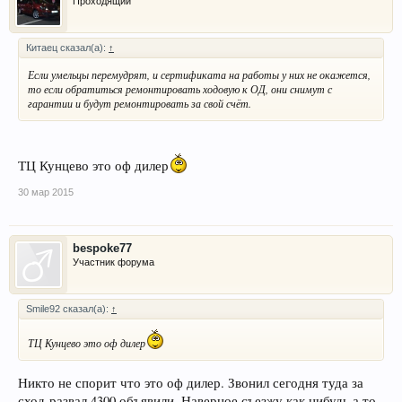
Проходящий
Китаец сказал(а):
↑
Если умельцы перемудрят, и сертификата на работы у них не окажется,
то если обратиться ремонтировать ходовую к ОД, они снимут с
гарантии и будут ремонтировать за свой счёт.
ТЦ Кунцево это оф дилер
30 мар 2015
bespoke77
Участник форума
Smile92 сказал(а):
↑
ТЦ Кунцево это оф дилер
Никто не спорит что это оф дилер. Звонил сегодня туда за
сход-развал 4300 объявили. Наверное съезжу как нибудь а то