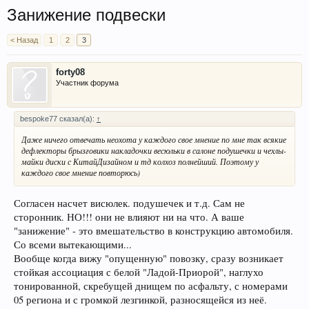
Занижение подвески
< Назад
1
2
3
forty08
Участник форума
bespoke77 сказал(а):
↑
Даже ничего отвечать неохота у каждого свое мнение по мне так всякие
дефлекторы брызговики накладочки весюльки в салоне подушечки и чехлы-
майки диски с КитайДизайном и тд колхоз полнейший. Поэтому у
каждого свое мнение повторюсь)
Согласен насчет висюлек. подушечек и т.д. Сам не
сторонник. НО!!! они не влияют ни на что. А ваше
"занижение" - это вмешательство в конструкцию автомобиля.
Со всеми вытекающими...
Вообще когда вижу "опущенную" повозку, сразу возникает
стойкая ассоциация с белой "Ладой-Приорой", наглухо
тонированной, скребущей днищем по асфальту, с номерами
05 региона и с громкой лезгинкой, разносящейся из неё.