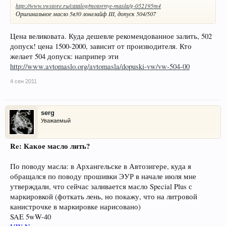
http://www.vwstore.ru/catalog/motornye-masla/g-052195m4
Оригинальное масло 5в30 лонглайф III, допуск 504/507
Цена великовата. Куда дешевле рекомендованное залить, 502
допуск! цена 1500-2000, зависит от производителя. Кто
желает 504 допуск: наприпер эти
http://www.avtomaslo.org/avtomasla/dopuski-vw/vw-504-00
4 сен 2011
serg
Уважаемый
Re: Какое масло лить?
По поводу масла: в Архангельске в Автозигере, куда я
обращался по поводу прошивки ЭУР в начале июля мне
утверждали, что сейчас заливается масло Special Plus с
маркировкой (фоткать лень, но покажу, что на литровой
канистрочке в маркировке нарисовано)
SAE 5wW-40