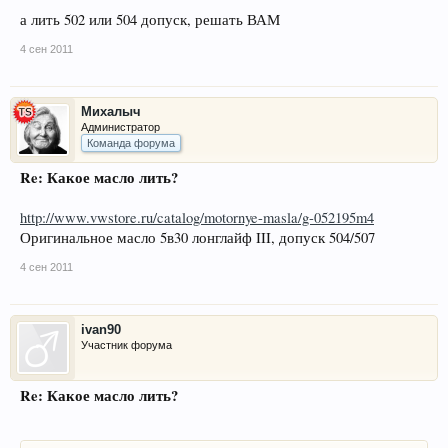
а лить 502 или 504 допуск, решать ВАМ
4 сен 2011
Михалыч
Администратор
Команда форума
Re: Какое масло лить?
http://www.vwstore.ru/catalog/motornye-masla/g-052195m4
Оригинальное масло 5в30 лонглайф III, допуск 504/507
4 сен 2011
ivan90
Участник форума
Re: Какое масло лить?