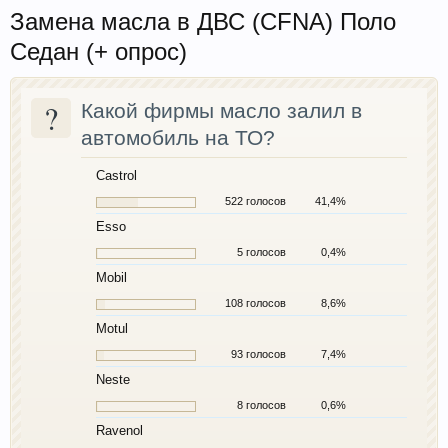
Замена масла в ДВС (CFNA) Поло
Седан (+ опрос)
?
Какой фирмы масло залил в
автомобиль на ТО?
Castrol
522 голосов
41,4%
Esso
5 голосов
0,4%
Mobil
108 голосов
8,6%
Motul
93 голосов
7,4%
Neste
8 голосов
0,6%
Ravenol