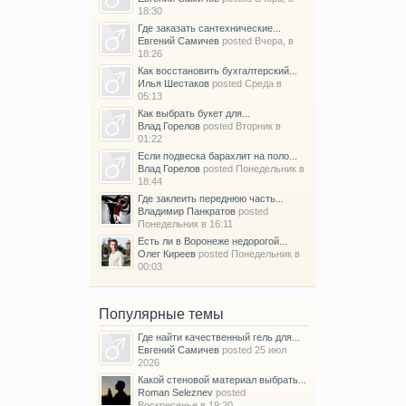
18:30
Где заказать сантехнические...
Евгений Самичев
posted
Вчера, в
18:26
Как восстановить бухгалтерский...
Илья Шестаков
posted
Среда в
05:13
Как выбрать букет для...
Влад Горелов
posted
Вторник в
01:22
Если подвеска барахлит на поло...
Влад Горелов
posted
Понедельник в
18:44
Где заклеить переднюю часть...
Владимир Панкратов
posted
Понедельник в 16:11
Есть ли в Воронеже недорогой...
Олег Киреев
posted
Понедельник в
00:03
Популярные темы
Где найти качественный гель для...
Евгений Самичев
posted
25 июл
2026
Какой стеновой материал выбрать...
Roman Seleznev
posted
Воскресенье в 19:20