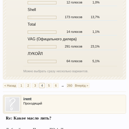
12 голосов
1,0%
Shell
173 голосов
13,7%
Total
14 голосов
1,1%
VAG (Офицального дилера)
291 голосов
23,1%
ЛУКОЙЛ
64 голосов
5,1%
Можно выбрать сразу несколько вариантов.
< Назад
1
2
3
4
5
6
→
260
Вперёд >
irent
Проходящий
Re: Какое масло лить?