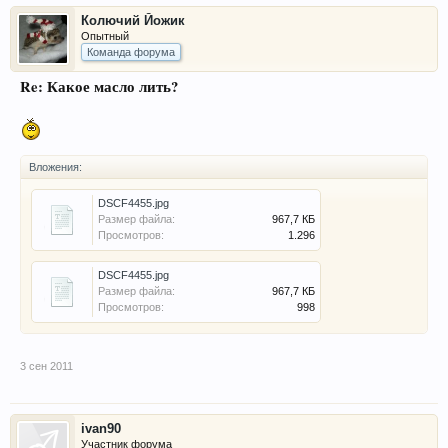
Колючий Йожик
Опытный
Команда форума
Re: Какое масло лить?
Вложения:
DSCF4455.jpg
Размер файла:
967,7 КБ
Просмотров:
1.296
DSCF4455.jpg
Размер файла:
967,7 КБ
Просмотров:
998
3 сен 2011
ivan90
Участник форума