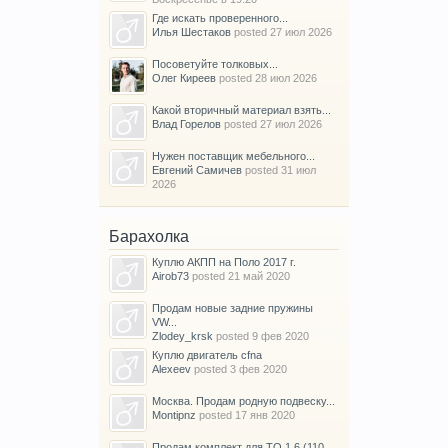
Где искать проверенного...
Илья Шестаков
posted
27 июл 2026
Посоветуйте толковых...
Олег Киреев
posted
28 июл 2026
Какой вторичный материал взять...
Влад Горелов
posted
27 июл 2026
Нужен поставщик мебельного...
Евгений Самичев
posted
31 июл
2026
Барахолка
Куплю АКПП на Поло 2017 г.
Airob73
posted
21 май 2020
Продам новые задние пружины
VW...
Zlodey_krsk
posted
9 фев 2020
Куплю двигатель cfna
Alexeev
posted
3 фев 2020
Москва. Продам родную подвеску...
Montipnz
posted
17 янв 2020
Продам комплект для ТО 1.6 (110