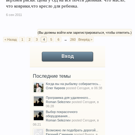
что коврики,что кресло для ребенка.
6 сен 2011
(Вы должны войти или зарегистрироваться, чтобы ответить.)
< Назад
1
2
3
4
5
6
→
260
Вперёд >
Вход
Последние темы
Когда вы на рыбалку собираетесь...
Олег Киреев
posted
Сегодня, в 06:38
Программа для удаленного...
Roman Seleznev
posted
Сегодня, в
06:28
Выбор покрасочного
оборудования...
Roman Seleznev
posted
Сегодня, в
06:21
Возможно ли подобрать дорогой...
Евгений Самичев
posted
Вчера, в