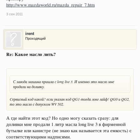
http://www.mazdaworld.ru/mazda_repair_7.htm
3 сен 2011
irent
Проходящий
Re: Какое масло лить?
С завода машина пришла с long live 3. И именно это масло мне
продали на доливку.
Cервисный код какой? если указан код QG1-тогда лонг лайф! QG0 и QG2,
то это масло с допуском WV 502.
А где найти этот код? Но одно могу сказать сразу: для
доливки мне продали 1 литр масла long live 3 в фирменной
бутылке или канистре (не знаю как называется эта емкость) с
соответствующими надписями.