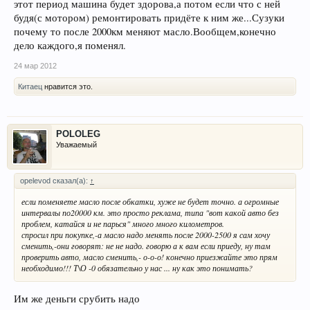
этот период машина будет здорова,а потом если что с ней
будя(с мотором) ремонтировать придёте к ним же...Сузуки
почему то после 2000км меняют масло.Вообщем,конечно
дело каждого,я поменял.
24 мар 2012
Китаец
нравится это.
POLOLEG
Уважаемый
opelevod сказал(а):
↑
если поменяете масло после обкатки, хуже не будет точно. а огромные
интервалы по20000 км. это просто реклама, типа "вот какой авто без
проблем, катайся и не парься" много много километров.
спросил при покупке,-а масло надо менять после 2000-2500 я сам хочу
сменить,-они говорят: не не надо. говорю а к вам если приеду, ну там
проверить авто, масло сменить,- о-о-о! конечно приезжайте это прям
необходимо!!! Т\О -0 обязательно у нас ... ну как это понимать?
Им же деньги срубить надо