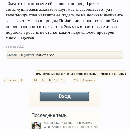
40хватит.Натягиваете её на носик шприца.Греете
авто,глушите,вытаскиваете шуп масла,засовываете туда
капельницу(тока натяните её подальше на носик) и начинайте
засасывать масло шприцом.Пойдёт медленно,но верно.Как
шприц наполнится–сливаете в ёмкость и повторяете до тех
пор,пока уровень не станет каким надо.Способ проверен
мною.Надёжен.
29 мар 2012
мирон32
и
godfaht
нравится это.
(Вы должны войти или зарегистрироваться, чтобы ответить.)
< Назад
1
←
14
15
16
17
18
→
260
Вперёд >
Вход
Последние темы
Как автоматизировать продажу и...
Олег Киреев
posted
Сегодня, в 00:46