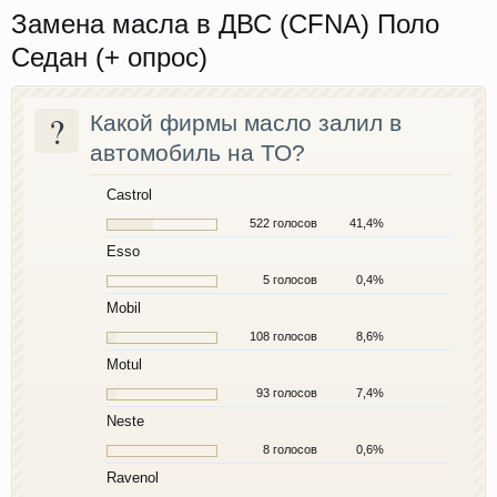
Замена масла в ДВС (CFNA) Поло
Седан (+ опрос)
?
Какой фирмы масло залил в
автомобиль на ТО?
Castrol
522 голосов
41,4%
Esso
5 голосов
0,4%
Mobil
108 голосов
8,6%
Motul
93 голосов
7,4%
Neste
8 голосов
0,6%
Ravenol