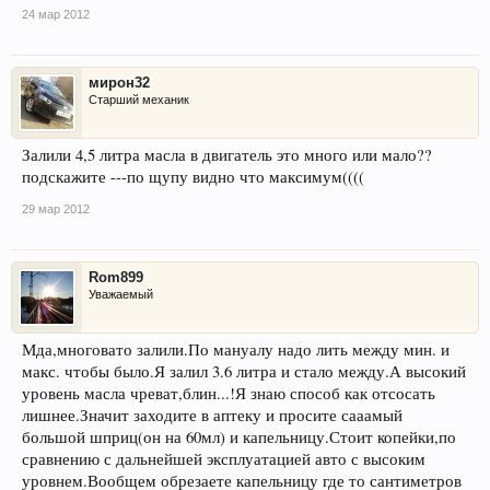
24 мар 2012
мирон32
Старший механик
Залили 4,5 литра масла в двигатель это много или мало??
подскажите ---по щупу видно что максимум((((
29 мар 2012
Rom899
Уважаемый
Мда,многовато залили.По мануалу надо лить между мин. и
макс. чтобы было.Я залил 3.6 литра и стало между.А высокий
уровень масла чреват,блин...!Я знаю способ как отсосать
лишнее.Значит заходите в аптеку и просите сааамый
большой шприц(он на 60мл) и капельницу.Стоит копейки,по
сравнению с дальнейшей эксплуатацией авто с высоким
уровнем.Вообщем обрезаете капельницу где то сантиметров