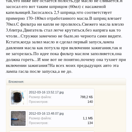
так,что ниже неё остаётся полость,где масло не сливается.Я
засосал его вот таким шприцом (60мл) с насаженой
капельницей.Засосалось 2,5 шприца,что соответствует
примерно 170–180мл отработанного масла.В шприц влезает
70мл.С фильтра ни капли не пролилось.Свежего масла влезло
3,6литра.Двигатель стал легче крутиться,без напряга как то
чтоли...Стружки замечено не было,но чернота сами видите.
Кстати,когда залил масло и сделал первый запуск,лампа
давления масла как потухла при включении зажигания,так и
не загорелась.По идее пока фильтр маслом заполняется,она
должна гореть...И мне вот не понятно,почему она тухнет при
включении зажигания?На всех моих предыдущих авто эта
лампа гасла после запуска,а не до.
Вложения:
2012-03-16 13.52.17.jpg
Размер файла:
788,2 КБ
Просмотров:
140
2012-03-16 13.48.07.jpg
Размер файла:
1,1 МБ
Просмотров:
134