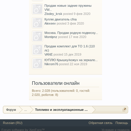
Продам новые задние пружины
VW...
Zlodey_krsk
posted
9 фев 2020
Куплю двигатель cfna
Alexeev
posted
3 фев 2020
Москва. Продам родную подвеску...
Montipnz
posted
17 янв 2020
Продам комплект для ТО 1.6 (110
лс)
VANE
posted
15 дек 2019
КУПЛЮ Крышку/кожух на зеркало...
Nikrom76
posted
22 ноя 2019
Пользователи онлайн
Всего: 2.028 (пользователей: 0, гостей:
2.020, роботов: 8)
Форум
...
Топливо и эксплуатационные жидкости
Russian (RU)
Обратная связь
Помощь
Forum software by XenForo™
Условия и правила