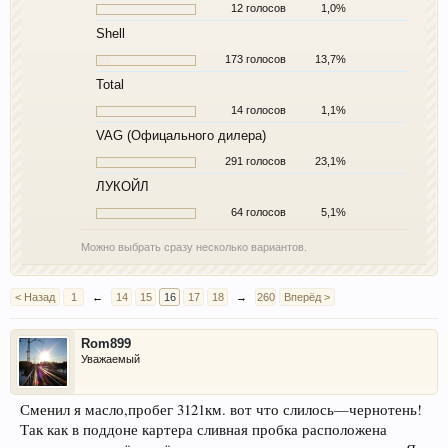
12 голосов
1,0%
Shell
173 голосов
13,7%
Total
14 голосов
1,1%
VAG (Офицального дилера)
291 голосов
23,1%
ЛУКОЙЛ
64 голосов
5,1%
Можно выбрать сразу несколько вариантов.
< Назад
1
←
14
15
16
17
18
→
260
Вперёд >
Rom899
Уважаемый
Сменил я масло,пробег 3121км. вот что слилось—чернотень!
Так как в поддоне картера сливная пробка расположена