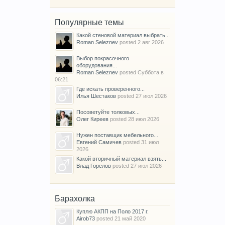
Популярные темы
Какой стеновой материал выбрать...
Roman Seleznev
posted
2 авг 2026
Выбор покрасочного
оборудования...
Roman Seleznev
posted
Суббота в
06:21
Где искать проверенного...
Илья Шестаков
posted
27 июл 2026
Посоветуйте толковых...
Олег Киреев
posted
28 июл 2026
Нужен поставщик мебельного...
Евгений Самичев
posted
31 июл
2026
Какой вторичный материал взять...
Влад Горелов
posted
27 июл 2026
Барахолка
Куплю АКПП на Поло 2017 г.
Airob73
posted
21 май 2020