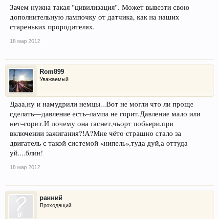
Зачем нужна такая "цивилизация". Может вывезти свою
дополнительную лампочку от датчика, как на наших
стареньких прородителях.
18 мар 2012
Rom899
Уважаемый
Дааа,ну и намудрили немцы...Вот не могли что ли проще
сделать—давление есть–лампа не горит.Давление мало или
нет–горит.И почему она гаснет,чьорт побьери,при
включении зажигания?!А?Мне чёто страшно стало за
двигатель с такой системой «нипель»,туда дуй,а оттуда
уй....блин!
18 мар 2012
ранний
Проходящий