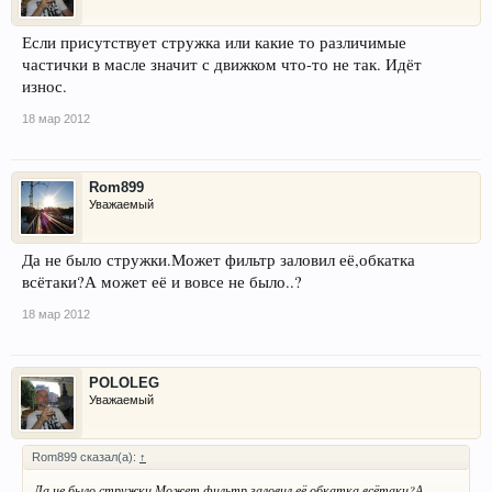
Если присутствует стружка или какие то различимые
частички в масле значит с движком что-то не так. Идёт
износ.
18 мар 2012
Rom899
Уважаемый
Да не было стружки.Может фильтр заловил её,обкатка
всётаки?А может её и вовсе не было..?
18 мар 2012
POLOLEG
Уважаемый
Rom899 сказал(а):
↑
Да не было стружки.Может фильтр заловил её,обкатка всётаки?А