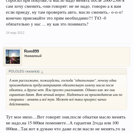
спросил при покупке,-а масло надо менять после 2000-2500 я
сам хочу сменить,-они говорят: не не надо. говорю а к вам
если приеду, ну там проверить авто, масло сменить,- о-о-о!
конечно приезжайте это прям необходимо!!! Т\О -0
обязательно у нас ... ну как это понимать?
24 мар 2012
Rom899
Уважаемый
POLOLEG сказал(а):
↑
А вот расскажите, пожалуйста, господа "однополчане", почему одни
производители предусматривают обязательную замену масла после
обкатки, а другие нет. Или просто умалчивают. Однако как же они
гарантию дают. Вот вечный вопрос. Надеяться на производителя или по
старинки - менять и всё тут. Может всё-таки прогресс начал
действовать.
Тут мое имхо....Вот говорят они,после обкатки масло менять
не надо,на 15 000км поменяете...А гарантия 2года или 100
000км...Так вот я думаю что даже если масло не менять,то за