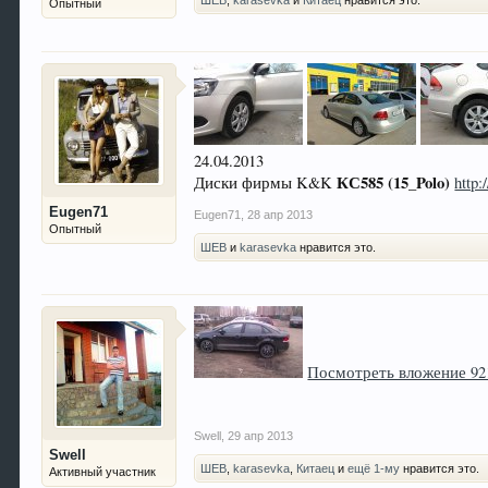
ШЕВ
,
karasevka
и
Китаец
нравится это.
Опытный
24.04.2013
КС585 (15_Polo)
Диски фирмы K&K
http
Eugen71
Eugen71
,
28 апр 2013
Опытный
ШЕВ
и
karasevka
нравится это.
Посмотреть вложение 92
Swell
,
29 апр 2013
Swell
ШЕВ
,
karasevka
,
Китаец
и
ещё 1-му
нравится это.
Активный участник