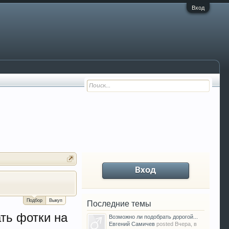
Вход
Вход
За сколько можно продать Ваш VW P
Подбор
Выкуп
Последние темы
ть фотки на
Возможно ли подобрать дорогой...
Евгений Самичев
posted
Вчера, в