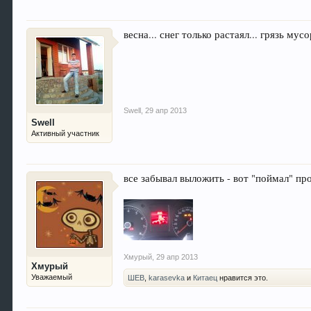
весна... снег только растаял... грязь мус
Swell
,
29 апр 2013
Swell
Активный участник
все забывал выложить - вот "поймал" про
Хмурый
,
29 апр 2013
Хмурый
Уважаемый
ШЕВ
,
karasevka
и
Китаец
нравится это.