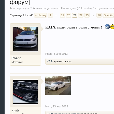
форум]
Тема в разделе "
Отзывы владельцев о Поло седан (Polo sedan)
", создана пол
Страница 21 из 40
< Назад
1
←
19
20
21
22
23
→
40
Вперёд
KAIN
, прям один в один с моим !
Phant
,
8 апр 2013
Phant
KAIN
нравится это.
Механик
hitch
,
13 апр 2013
hitch