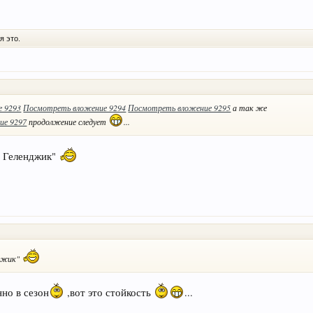
я это.
 9293
Посмотреть вложение 9294
Посмотреть вложение 9295
а так же
ие 9297
продолжение следует
...
в Геленджик"
нджик"
нно в сезон
,вот это стойкость
...