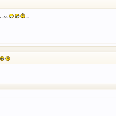
рочки
...
...