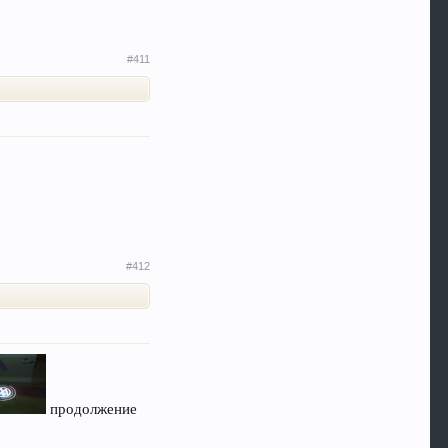
#411
#412
продолжение