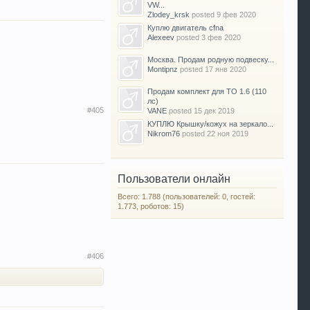
VW...
Zlodey_krsk
posted
9 фев 2020
Куплю двигатель cfna
Alexeev
posted
3 фев 2020
Москва. Продам родную подвеску...
Montipnz
posted
17 янв 2020
Продам комплект для ТО 1.6 (110
лс)
#405
VANE
posted
15 дек 2019
КУПЛЮ Крышку/кожух на зеркало...
Nikrom76
posted
22 ноя 2019
Пользователи онлайн
Всего: 1.788 (пользователей: 0, гостей:
1.773, роботов: 15)
#406