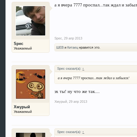
а я вчера 7777 проспал...так ждал и забыл
Spec
,
29 апр 2013
Spec
ШЕВ
и
Китаец
нравится это.
Уважаемый
Spec сказал(а):
↑
а я вчера 7777 проспал...так ждал и забылся!
эх ты! ну что же так....
Хмурый
,
29 апр 2013
Хмурый
Уважаемый
Spec сказал(а):
↑