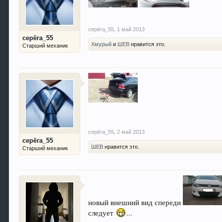
серёга_55
,
1 май 2013
серёга_55
Хмурый
и
ШЕВ
нравится это.
Старший механик
серёга_55
,
2 май 2013
серёга_55
ШЕВ
нравится это.
Старший механик
новый внешний вид спереди
следует
...