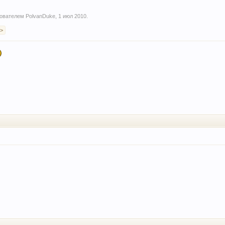
ьзователем
PolvanDuke
,
1 июл 2010
.
 >