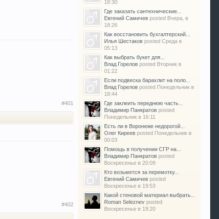
18:30
Где заказать сантехнические...
Евгений Самичев
posted
Вчера, в
18:26
Как восстановить бухгалтерский...
Илья Шестаков
posted
Среда в
05:13
Как выбрать букет для...
Влад Горелов
posted
Вторник в
01:22
Если подвеска барахлит на поло...
Влад Горелов
posted
Понедельник в
18:44
#401
Где заклеить переднюю часть...
Владимир Панкратов
posted
Понедельник в 16:11
Есть ли в Воронеже недорогой...
Олег Киреев
posted
Понедельник в
00:03
Помощь в получении СГР на...
Владимир Панкратов
posted
Воскресенье в 20:09
Кто возьмется за перемотку...
Евгений Самичев
posted
Воскресенье в 19:53
Какой стеновой материал выбрать...
Roman Seleznev
posted
#402
Воскресенье в 19:20