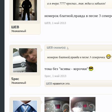
а я вчера 7777 проспал...так ждал и забылся!
номерок блатной,правда в песне 3 семе
ШЕВ
,
1 май 2013
ШЕВ
Уважаемый
ШЕВ сказал(а):
↑
номерок блатной,правда в песне 3 семерочки
тока без "ксивы - корочки"
Spec
,
1 май 2013
Spec
Уважаемый
ШЕВ
нравится это.