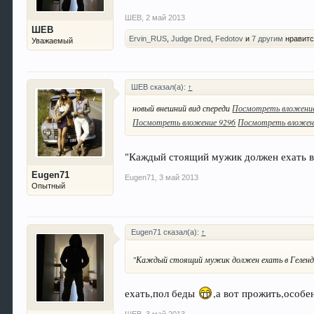
ШЕВ
,
2 май 2013
ШЕВ
Ervin_RUS
,
Judge Dred
,
Fedotov
и
7 другим
нравитс
Уважаемый
ШЕВ сказал(а):
↑
новый внешний вид спереди
Посмотреть вложение
Посмотреть вложение 9296
Посмотреть вложен
"Каждый стоящий мужик должен ехать 
Eugen71
Eugen71
,
3 май 2013
Опытный
Eugen71 сказал(а):
↑
"Каждый стоящий мужик должен ехать в Геле
ехать,пол беды
,а вот прожить,особе