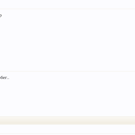
ор
бег..