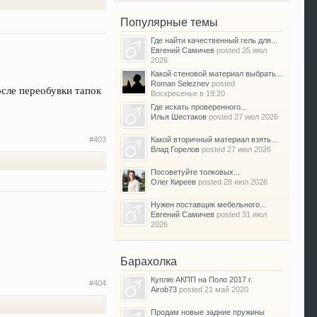
Популярные темы
Где найти качественный гель для...
Евгений Самичев
posted
25 июл
2026
Какой стеновой материал выбрать...
Roman Seleznev
posted
сле переобувки тапок
Воскресенье в 19:20
Где искать проверенного...
Илья Шестаков
posted
27 июл 2026
#403
Какой вторичный материал взять...
Влад Горелов
posted
27 июл 2026
Посоветуйте толковых...
Олег Киреев
posted
28 июл 2026
Нужен поставщик мебельного...
Евгений Самичев
posted
31 июл
2026
Барахолка
Куплю АКПП на Поло 2017 г.
#404
Airob73
posted
21 май 2020
Продам новые задние пружины