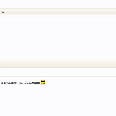
то.
.
т в нужном направлении