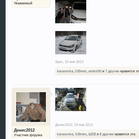
Уважаемый
Spec
,
15 янв 2013
karasevka
,
GBmen
,
andrei30
и
7 другим
нравится эт
Денис2012
,
19 янв 2013
Денис2012
karasevka
,
GBmen
,
ШЕВ
и
8 другим
нравится это.
Участник форума