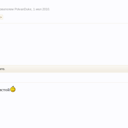
ьзователем
PolvanDuke
,
1 июл 2010
.
 >
это.
истой