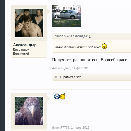
dimon77783 сказал(а):
↑
Александыр
Мало фоток цвета " рефлекс"
Виссарион
Белинский
Получите, распишитесь. Во всей красе.
Александыр
,
14 фев 2013
ШЕВ
нравится это.
dimon77783
,
14 фев 2013