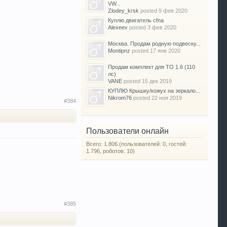
VW...
Zlodey_krsk
posted
9 фев 2020
Куплю двигатель cfna
Alexeev
posted
3 фев 2020
Москва. Продам родную подвеску...
Montipnz
posted
17 янв 2020
Продам комплект для ТО 1.6 (110
лс)
VANE
posted
15 дек 2019
КУПЛЮ Крышку/кожух на зеркало...
Nikrom76
posted
22 ноя 2019
#384
Пользователи онлайн
Всего: 1.806 (пользователей: 0, гостей:
1.796, роботов: 10)
#385