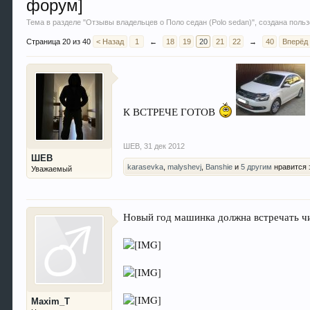
форум]
Тема в разделе "
Отзывы владельцев о Поло седан (Polo sedan)
", создана пол
Страница 20 из 40
< Назад
1
←
18
19
20
21
22
→
40
Вперёд
К ВСТРЕЧЕ ГОТОВ
ШЕВ
,
31 дек 2012
ШЕВ
karasevka
,
malyshevj
,
Banshie
и
5 другим
нравится 
Уважаемый
Новый год машинка должна встречать ч
Maxim_T