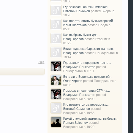
18:30
Где заказать сантехнические...
Евгений Самичев
posted
Вчера, в
18:26
Как восстановить бухгалтерский...
Илья Шестаков
posted
Среда в
05:13
Как выбрать букет для...
Влад Горелов
posted
Вторник в
01:22
Если подвеска барахлит на поло...
Влад Горелов
posted
Понедельник в
18:44
#381
Где заклеить переднюю часть...
Владимир Панкратов
posted
Понедельник в 16:11
Есть ли в Воронеже недорогой...
Олег Киреев
posted
Понедельник в
00:03
Помощь в получении СГР на...
Владимир Панкратов
posted
Воскресенье в 20:09
Кто возьмется за перемотку...
Евгений Самичев
posted
Воскресенье в 19:53
Какой стеновой материал выбрать...
Roman Seleznev
posted
Воскресенье в 19:20