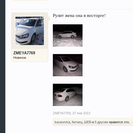
Рулит жена она в восторге!
ZMEYA7769
Новичок
ZMEYA7769
,
27 янв 2013
karasevka
,
Китаец
,
ШЕВ
и
5 другим
нравится это.