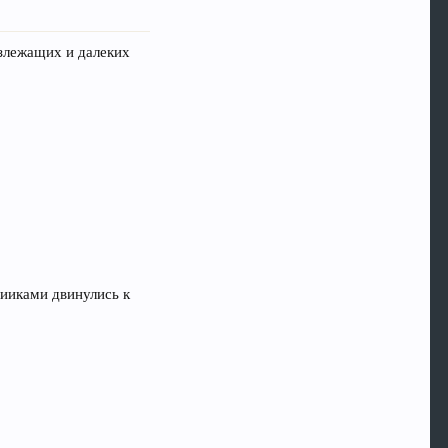
излежащих и далеких
рииками двинулись к