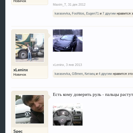
Новичок
Maxim_T
,
31 дек 2012
karasevka
,
FooNtos
,
Eugen71
и
7 другим
нравится э
xLeninx
,
3 янв 2013
xLeninx
karasevka
,
GBmen
,
Китаец
и
4 другим
нравится это
Новичок
Есть кому доверить руль - пальцы расту
Spec