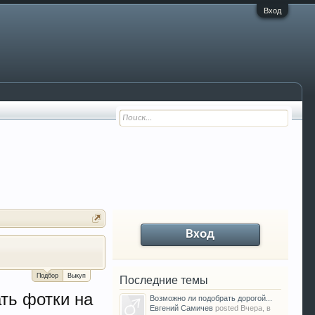
Вход
Вход
За сколько можно продать Ваш VW P
Подбор
Выкуп
Последние темы
ть фотки на
Возможно ли подобрать дорогой...
Евгений Самичев
posted
Вчера, в