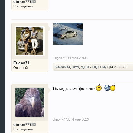
dimon77783
Проходящий
Eugen71
,
14 фев 2013
Eugen71
karasevka
,
ШЕВ
,
Agrail
и
ещё 1-му
нравится это.
Опытный
Выкидываем фоточки
dimon77783
,
4 мар 2013
dimon77783
Проходящий